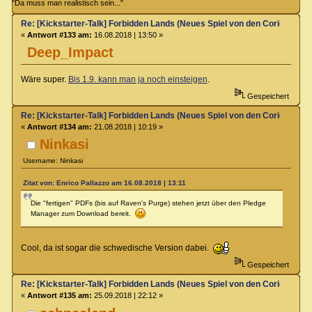
"Da muss man realistisch sein..."
Re: [Kickstarter-Talk] Forbidden Lands (Neues Spiel von den Coriolis-Ma
«
Antwort #133 am:
16.08.2018 | 13:50 »
Deep_Impact
Wäre super.
Bis 1.9. kann man ja noch einsteigen
.
Gespeichert
Re: [Kickstarter-Talk] Forbidden Lands (Neues Spiel von den Coriolis-Ma
«
Antwort #134 am:
21.08.2018 | 10:19 »
Ninkasi
Username: Ninkasi
Zitat von: Enrico Pallazzo am 16.08.2018 | 13:11
Die "fertigen" PDFs (bis auf Raven's Purge) stehen jetzt über den Pledge
Manager zum Download bereit.
Cool, da ist sogar die schwedische Version dabei.
Gespeichert
Re: [Kickstarter-Talk] Forbidden Lands (Neues Spiel von den Coriolis-Ma
«
Antwort #135 am:
25.09.2018 | 22:12 »