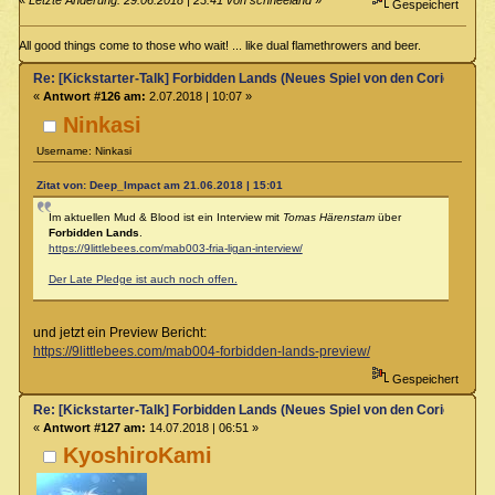
«
Letzte Änderung: 29.06.2018 | 23:41 von schneeland
»
Gespeichert
All good things come to those who wait! ... like dual flamethrowers and beer.
Re: [Kickstarter-Talk] Forbidden Lands (Neues Spiel von den Coriolis-Ma
«
Antwort #126 am:
2.07.2018 | 10:07 »
Ninkasi
Username: Ninkasi
Zitat von: Deep_Impact am 21.06.2018 | 15:01
Im aktuellen Mud & Blood ist ein Interview mit
Tomas Härenstam
über
Forbidden Lands
.
https://9littlebees.com/mab003-fria-ligan-interview/
Der Late Pledge ist auch noch offen.
und jetzt ein Preview Bericht:
https://9littlebees.com/mab004-forbidden-lands-preview/
Gespeichert
Re: [Kickstarter-Talk] Forbidden Lands (Neues Spiel von den Coriolis-Ma
«
Antwort #127 am:
14.07.2018 | 06:51 »
KyoshiroKami