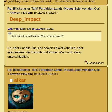
All good things come to those who wait! ... like dual flamethrowers and beer.
Re: [Kickstarter-Talk] Forbidden Lands (Neues Spiel von den Coriolis-Ma
«
Antwort #139 am:
19.11.2018 | 16:15 »
Deep_Impact
Zitat von: aikar am 19.11.2018 | 16:11
Hast du schonmal Mutant Year Zero gespielt?
Nö, aber Coriolis. Die sind soweit ich weiß ähnlich, aber
interpretieren die ReRoll- und Proben-Mechanik etwas
unterschiedlich.
Gespeichert
Re: [Kickstarter-Talk] Forbidden Lands (Neues Spiel von den Coriolis-Ma
«
Antwort #140 am:
19.11.2018 | 16:18 »
aikar