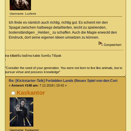
Username: Luxferre
Ich finde es nämlich auch richtig, richtig gut. Es scheint mir den
Spagat zwischen halbwegs detaillierten, leicht zu spielenden,
bodenständigen _Helden_ zu schaffen. Auch die Magie erweckt den
Eindruck, dort seine eigenen Ideen umsetzen zu können.
Gespeichert
ina killatēšu bašma kabis šumšu Tišpak
-
"Consider the seed of your generation. You were not born to live like animals, but to
pursue virtue and possess knowledge"
Re: [Kickstarter-Talk] Forbidden Lands (Neues Spiel von den Coriolis-Ma
«
Antwort #148 am:
7.12.2018 | 19:42 »
Kaskantor
Username: Kaskantor