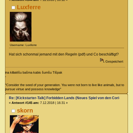
Luxferre
Username: Luxferre
Hat sich schonmal jemand mit den Regeln (pdf) und Co beschäftigt?
Gespeichert
ina killatēšu bašma kabis šumšu Tišpak
-
"Consider the seed of your generation. You were not born to live like animals, but to
pursue virtue and possess knowledge"
Re: [Kickstarter-Talk] Forbidden Lands (Neues Spiel von den Coriolis-Ma
«
Antwort #145 am:
7.12.2018 | 16:31 »
skorn