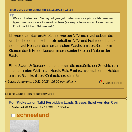
Username: aikar
Zitat von: schneeland am 19.11.2018 | 16:14
Was ich bisher vom Settingteil geregelt habe, war das jetzt nichts, was mir
irgendwie besonders innovativ schien (es sorgte beim ersten Lesen sogar
für einen leichtes Stirnrunzeln).
Ich würde auf das große Setting wie bei MYZ nicht viel geben, die
sind bei beiden nur sehr grob gehalten. MYZ und Forbidden Lands
ziehen viel Reiz aus dem organischen Wachstum des Settings im
Kleinen durch Entdeckungen interessanter Orte und Aufbau der
Basis.
FL ist Sword & Sorcery, da geht es um die persönlichen Geschichten
in einer harten Welt, nicht Heroic Epic Fantasy, wo strahlende Helden
um das Schicksal des Königreiches kämpfen.
«
Letzte Änderung: 19.11.2018 | 16:20 von aikar
»
Gespeichert
Chefredakteur des neuen Myranor.
Re: [Kickstarter-Talk] Forbidden Lands (Neues Spiel von den Coriolis-Ma
«
Antwort #141 am:
19.11.2018 | 16:24 »
schneeland