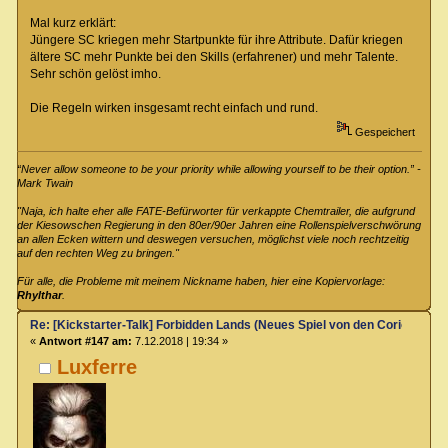
Mal kurz erklärt:
Jüngere SC kriegen mehr Startpunkte für ihre Attribute. Dafür kriegen
ältere SC mehr Punkte bei den Skills (erfahrener) und mehr Talente.
Sehr schön gelöst imho.
Die Regeln wirken insgesamt recht einfach und rund.
Gespeichert
“Never allow someone to be your priority while allowing yourself to be their option.” -
Mark Twain
"Naja, ich halte eher alle FATE-Befürworter für verkappte Chemtrailer, die aufgrund
der Kiesowschen Regierung in den 80er/90er Jahren eine Rollenspielverschwörung
an allen Ecken wittern und deswegen versuchen, möglichst viele noch rechtzeitig
auf den rechten Weg zu bringen."
Für alle, die Probleme mit meinem Nickname haben, hier eine Kopiervorlage:
Rhylthar
.
Re: [Kickstarter-Talk] Forbidden Lands (Neues Spiel von den Coriolis-Ma
«
Antwort #147 am:
7.12.2018 | 19:34 »
Luxferre