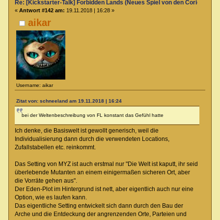
Re: [Kickstarter-Talk] Forbidden Lands (Neues Spiel von den Coriolis-Ma
«
Antwort #142 am:
19.11.2018 | 16:28 »
aikar
Username: aikar
Zitat von: schneeland am 19.11.2018 | 16:24
bei der Weltenbeschreibung von FL konstant das Gefühl hatte
Ich denke, die Basiswelt ist gewollt generisch, weil die
Individualisierung dann durch die verwendeten Locations,
Zufallstabellen etc. reinkommt.
Das Setting von MYZ ist auch erstmal nur "Die Welt ist kaputt, ihr seid
überlebende Mutanten an einem einigermaßen sicheren Ort, aber
die Vorräte gehen aus".
Der Eden-Plot im Hintergrund ist nett, aber eigentlich auch nur eine
Option, wie es laufen kann.
Das eigentliche Setting entwickelt sich dann durch den Bau der
Arche und die Entdeckung der angrenzenden Orte, Parteien und