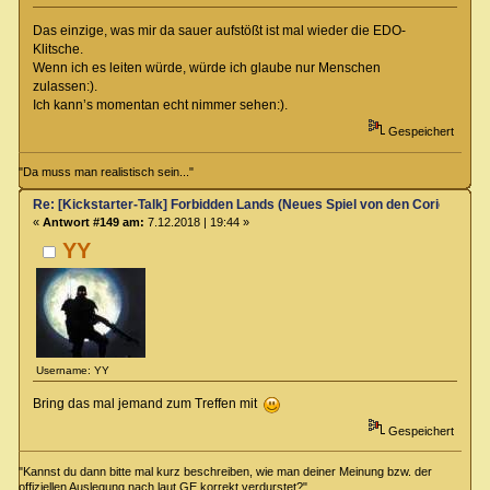
Das einzige, was mir da sauer aufstößt ist mal wieder die EDO-
Klitsche.
Wenn ich es leiten würde, würde ich glaube nur Menschen
zulassen:).
Ich kann’s momentan echt nimmer sehen:).
Gespeichert
"Da muss man realistisch sein..."
Re: [Kickstarter-Talk] Forbidden Lands (Neues Spiel von den Coriolis-Ma
«
Antwort #149 am:
7.12.2018 | 19:44 »
YY
Username: YY
Bring das mal jemand zum Treffen mit
Gespeichert
"Kannst du dann bitte mal kurz beschreiben, wie man deiner Meinung bzw. der
offiziellen Auslegung nach laut GE korrekt verdurstet?"