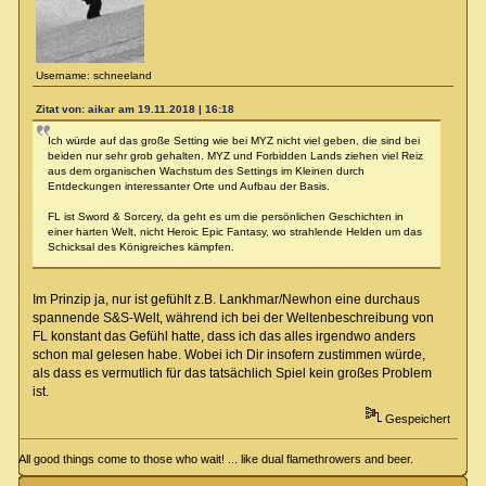
Username: schneeland
Zitat von: aikar am 19.11.2018 | 16:18
Ich würde auf das große Setting wie bei MYZ nicht viel geben, die sind bei
beiden nur sehr grob gehalten. MYZ und Forbidden Lands ziehen viel Reiz
aus dem organischen Wachstum des Settings im Kleinen durch
Entdeckungen interessanter Orte und Aufbau der Basis.
FL ist Sword & Sorcery, da geht es um die persönlichen Geschichten in
einer harten Welt, nicht Heroic Epic Fantasy, wo strahlende Helden um das
Schicksal des Königreiches kämpfen.
Im Prinzip ja, nur ist gefühlt z.B. Lankhmar/Newhon eine durchaus
spannende S&S-Welt, während ich bei der Weltenbeschreibung von
FL konstant das Gefühl hatte, dass ich das alles irgendwo anders
schon mal gelesen habe. Wobei ich Dir insofern zustimmen würde,
als dass es vermutlich für das tatsächlich Spiel kein großes Problem
ist.
Gespeichert
All good things come to those who wait! ... like dual flamethrowers and beer.