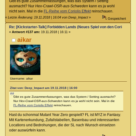
Gibt es gute Zusammenfassungen, was das System / Setting
ausmacht? Nur
Hex-Crawl-OSR-aus-Schweden
kann es ja wohl
nicht sein. Mal in die
FL-Reihe vom Coriolis Effekt
reinschauen.
«
Letzte Änderung: 19.11.2018 | 16:04 von Deep_Impact
»
Gespeichert
Re: [Kickstarter-Talk] Forbidden Lands (Neues Spiel von den Coriolis-Ma
«
Antwort #137 am:
19.11.2018 | 16:11 »
aikar
Username: aikar
Zitat von: Deep_Impact am 19.11.2018 | 16:00
Gibt es gute Zusammenfassungen, was das System / Setting ausmacht?
Nur
Hex-Crawl-OSR-aus-Schweden
kann es ja wohl nicht sein. Mal in die
FL-Reihe vom Coriolis Effekt
reinschauen.
Hast du schonmal Mutant Year Zero gespielt? FL ist MYZ in Fantasy.
Mit Kartenerkundung, Zufallstabellen, Basenbau und interessanten
Locations und Bedrohungen, die der SL nach Wunsch einsetzen
oder auswürfeln kann.