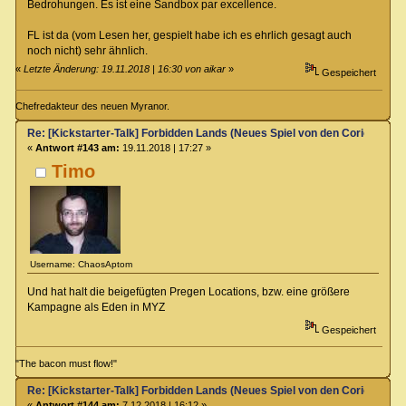
Bedrohungen. Es ist eine Sandbox par excellence.
FL ist da (vom Lesen her, gespielt habe ich es ehrlich gesagt auch
noch nicht) sehr ähnlich.
«
Letzte Änderung: 19.11.2018 | 16:30 von aikar
»
Gespeichert
Chefredakteur des neuen Myranor.
Re: [Kickstarter-Talk] Forbidden Lands (Neues Spiel von den Coriolis-Ma
«
Antwort #143 am:
19.11.2018 | 17:27 »
Timo
Username: ChaosAptom
Und hat halt die beigefügten Pregen Locations, bzw. eine größere
Kampagne als Eden in MYZ
Gespeichert
"The bacon must flow!"
Re: [Kickstarter-Talk] Forbidden Lands (Neues Spiel von den Coriolis-Ma
«
Antwort #144 am:
7.12.2018 | 16:12 »