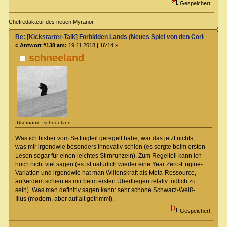
Gespeichert
Chefredakteur des neuen Myranor.
Re: [Kickstarter-Talk] Forbidden Lands (Neues Spiel von den Coriolis-Ma
«
Antwort #138 am:
19.11.2018 | 16:14 »
schneeland
Username: schneeland
Was ich bisher vom Settingteil geregelt habe, war das jetzt nichts,
was mir irgendwie besonders innovativ schien (es sorgte beim ersten
Lesen sogar für einen leichtes Stirnrunzeln). Zum Regelteil kann ich
noch nicht viel sagen (es ist natürlich wieder eine Year Zero-Engine-
Variation und irgendwie hat man Willenskraft als Meta-Ressource,
außerdem schien es mir beim ersten Überfliegen relativ tödlich zu
sein). Was man definitiv sagen kann: sehr schöne Schwarz-Weiß-
Illus (modern, aber auf alt getrimmt).
Gespeichert