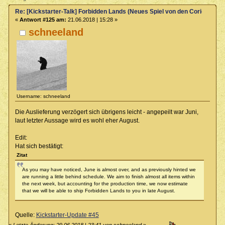
Re: [Kickstarter-Talk] Forbidden Lands (Neues Spiel von den Coriolis-Ma
«
Antwort #125 am:
21.06.2018 | 15:28 »
schneeland
Username: schneeland
Die Auslieferung verzögert sich übrigens leicht - angepeilt war Juni,
laut letzter Aussage wird es wohl eher August.
Edit:
Hat sich bestätigt:
Zitat
As you may have noticed, June is almost over, and as previously hinted we
are running a little behind schedule. We aim to finish almost all items within
the next week, but accounting for the production time, we now estimate
that we will be able to ship Forbidden Lands to you in late August.
Quelle:
Kickstarter-Update #45