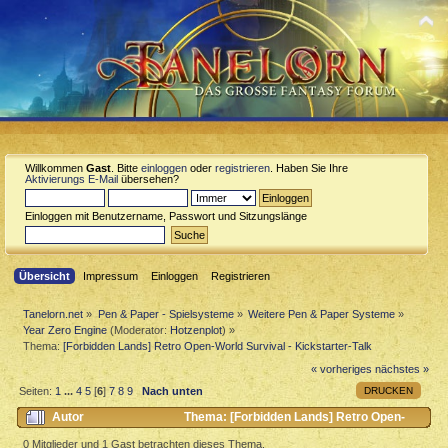
Willkommen
Gast
. Bitte
einloggen
oder
registrieren
. Haben Sie Ihre
Aktivierungs E-Mail
übersehen?
Einloggen mit Benutzername, Passwort und Sitzungslänge
Übersicht
Impressum
Einloggen
Registrieren
Tanelorn.net
»
Pen & Paper - Spielsysteme
»
Weitere Pen & Paper Systeme
»
Year Zero Engine
(Moderator:
Hotzenplot
) »
Thema:
[Forbidden Lands] Retro Open-World Survival - Kickstarter-Talk
« vorheriges
nächstes »
DRUCKEN
Seiten:
1
...
4
5
[
6
]
7
8
9
Nach unten
Autor
Thema: [Forbidden Lands] Retro Open-
World Survival - Kickstarter-Talk (Gelesen 44174 mal)
0 Mitglieder und 1 Gast betrachten dieses Thema.