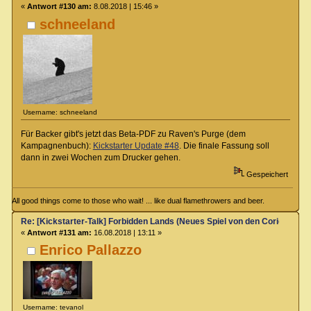
«
Antwort #130 am:
8.08.2018 | 15:46 »
schneeland
Username: schneeland
Für Backer gibt's jetzt das Beta-PDF zu Raven's Purge (dem
Kampagnenbuch):
Kickstarter Update #48
. Die finale Fassung soll
dann in zwei Wochen zum Drucker gehen.
Gespeichert
All good things come to those who wait! ... like dual flamethrowers and beer.
Re: [Kickstarter-Talk] Forbidden Lands (Neues Spiel von den Coriolis-Ma
«
Antwort #131 am:
16.08.2018 | 13:11 »
Enrico Pallazzo
Username: tevanol