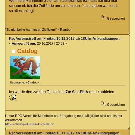
Wenn die Mannheim Spielt am nächsten Tag ist, muss ich erst mal
schaun ob ich die Zeit finde um zu kommen. Je nachdem was noch
so alles anliegt.
Gespeichert
"Es gibt keine harmlosen Zivilisten!" - Rambo I
Re: Vereinstreff am Freitag 10.11.2017 ab 18Uhr-Ankündigungen, Runde
«
Antwort #5 am:
20.10.2017 | 23:39 »
Catdog
Username: xCatdogx
Ich werde den zweiten Teil meiner
7te See-PbtA
runde anbieten
Gespeichert
Unser RPG Verein für Mannheim und Umgebung neue Mitglieder sind uns immer
willkommen
http://rollenspielverein-kurpfalz.de
Re: Vereinstreff am Freitag 10.11.2017 ab 18Uhr-Ankündigungen, Runde