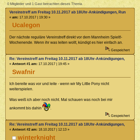
10.11.2017 ab 18Uhr-Ankündigungen, Rundenabsprache us (Gelesen
0 Mitglieder und 1 Gast betrachten dieses Thema.
39235 mal)
Vereinstreff am Freitag 10.11.2017 ab 18Uhr-Ankündigungen, Rundenabs
«
am:
17.10.2017 | 19:30 »
Ucalegon
Der nächste reguläre Vereinstreff direkt vor dem Mannheim Spielt!-
Wochenende. Wenn ihr was leiten wollt, kündigt es hier einfach an.
Gespeichert
Re: Vereinstreff am Freitag 10.11.2017 ab 18Uhr-Ankündigungen, Runde
«
Antwort #1 am:
17.10.2017 | 19:45 »
Swafnir
Ich bereite was vor und leite - wenn wir My Little Pony nicht
weiterspielen.
Was weiß ich aber noch nicht. Mal schauen was noch bei mir
ankommt bis dahin
.
Gespeichert
Re: Vereinstreff am Freitag 10.11.2017 ab 18Uhr-Ankündigungen, Runde
«
Antwort #2 am:
18.10.2017 | 12:13 »
winterknight