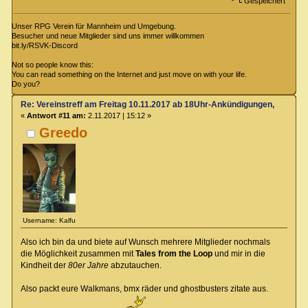
Gespeichert
Unser RPG Verein für Mannheim und Umgebung.
Besucher und neue Mitglieder sind uns immer willkommen
bit.ly/RSVK-Discord
Not so people know this:
You can read something on the Internet and just move on with your life.
Do you?
Re: Vereinstreff am Freitag 10.11.2017 ab 18Uhr-Ankündigungen, Runde
«
Antwort #11 am:
2.11.2017 | 15:12 »
Greedo
Username: Kalfu
Also ich bin da und biete auf Wunsch mehrere Mitglieder nochmals
die Möglichkeit zusammen mit
Tales from the Loop
und mir in die
Kindheit der
80er Jahre
abzutauchen.
Also packt eure Walkmans, bmx räder und ghostbusters zitate aus.