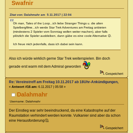
Swafnir
Zitat von: Dalahmahr am 5.11.2017 | 22:04
Oh man, Tales of the Loop...ich liebe Stranger Things u. die alten
Spielbergfilme...ich werde Star Trek Adventures am Freitag anbieten
(mindestens 2 Spieler vom Sonntag wollen weiter machen), aber falls
plötzlich die Spieler ausbleiben, dann gäbe es eine coole Alternative 😉.
Ich freue mich jedenfalls, dass ich dabei sein kann.
Also ich würde wirklich gerne Star Trek weiterspielen. Bin doch
gerade erst warm mit dem Admiral geworden
Gespeichert
Re: Vereinstreff am Freitag 10.11.2017 ab 18Uhr-Ankündigungen, Runde
«
Antwort #16 am:
6.11.2017 | 05:58 »
Dalahmahr
Username: Dalahmahr
Der Einstieg war sehr beeindruckend, da eine Katastrophe auf der
Raumstation verhindert werden konnte. Vulkanier sind aber da schon
eine Herausforderung🤔.
Gespeichert