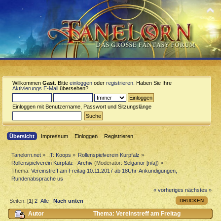
Willkommen
Gast
. Bitte
einloggen
oder
registrieren
. Haben Sie Ihre
Aktivierungs E-Mail
übersehen?
Einloggen mit Benutzername, Passwort und Sitzungslänge
Übersicht
Impressum
Einloggen
Registrieren
Tanelorn.net
»
:T: Koops
»
Rollenspielverein Kurpfalz
»
Rollenspielverein Kurpfalz - Archiv
(Moderator:
Selganor [n/a]
) »
Thema:
Vereinstreff am Freitag 10.11.2017 ab 18Uhr-Ankündigungen,
Rundenabsprache us
« vorheriges
nächstes »
DRUCKEN
Seiten: [
1
]
2
Alle
Nach unten
Autor
Thema: Vereinstreff am Freitag