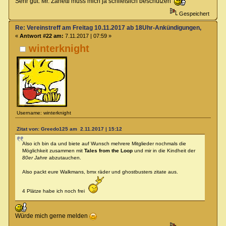
Sehr gut. Mr. Zanetti muss mich ja schließlich beschützen
Gespeichert
Re: Vereinstreff am Freitag 10.11.2017 ab 18Uhr-Ankündigungen, Runde
«
Antwort #22 am:
7.11.2017 | 07:59 »
winterknight
Username: winterknight
Zitat von: Greedo125 am 2.11.2017 | 15:12
Also ich bin da und biete auf Wunsch mehrere Mitglieder nochmals die
Möglichkeit zusammen mit
Tales from the Loop
und mir in die Kindheit der
80er Jahre
abzutauchen.
Also packt eure Walkmans, bmx räder und ghostbusters zitate aus.
4 Plätze habe ich noch frei
Würde mich gerne melden