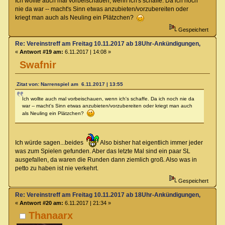
Ich wollte auch mal vorbeischauen, wenn ich's schaffe. Da ich noch
nie da war -- macht's Sinn etwas anzubieten/vorzubereiten oder
kriegt man auch als Neuling ein Plätzchen?
Gespeichert
Re: Vereinstreff am Freitag 10.11.2017 ab 18Uhr-Ankündigungen, Runde
«
Antwort #19 am:
6.11.2017 | 14:08 »
Swafnir
Zitat von: Narrenspiel am 6.11.2017 | 13:55
Ich wollte auch mal vorbeischauen, wenn ich's schaffe. Da ich noch nie da
war -- macht's Sinn etwas anzubieten/vorzubereiten oder kriegt man auch
als Neuling ein Plätzchen?
Ich würde sagen...beides
Also bisher hat eigentlich immer jeder
was zum Spielen gefunden. Aber das letzte Mal sind ein paar SL
ausgefallen, da waren die Runden dann ziemlich groß. Also was in
petto zu haben ist nie verkehrt.
Gespeichert
Re: Vereinstreff am Freitag 10.11.2017 ab 18Uhr-Ankündigungen, Runde
«
Antwort #20 am:
6.11.2017 | 21:34 »
Thanaarx