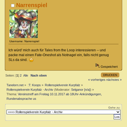
Narrenspiel
Username: Narrenspiel
Ich würd' mich auch für Tales from the Loop interessieren -- und
packe mal einen Fate-Oneshot als Notnagel ein, falls nicht genug
SLs da sind.
Gespeichert
DRUCKEN
Seiten: [
1
]
2
Alle
Nach oben
« vorheriges
nächstes »
Tanelorn.net
»
:T: Koops
»
Rollenspielverein Kurpfalz
»
Rollenspielverein Kurpfalz - Archiv
(Moderator:
Selganor [n/a]
) »
Thema:
Vereinstreff am Freitag 10.11.2017 ab 18Uhr-Ankündigungen,
Rundenabsprache us
Gehe zu: