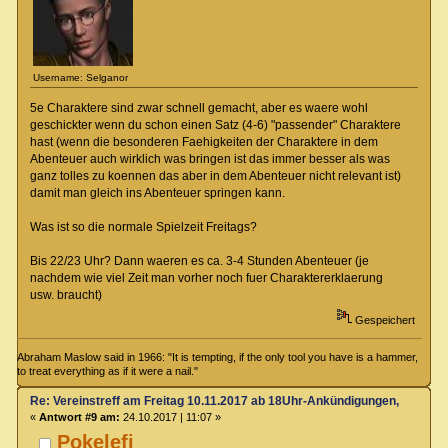
Username: Selganor
5e Charaktere sind zwar schnell gemacht, aber es waere wohl
geschickter wenn du schon einen Satz (4-6) "passender" Charaktere
hast (wenn die besonderen Faehigkeiten der Charaktere in dem
Abenteuer auch wirklich was bringen ist das immer besser als was
ganz tolles zu koennen das aber in dem Abenteuer nicht relevant ist)
damit man gleich ins Abenteuer springen kann.
Was ist so die normale Spielzeit Freitags?
Bis 22/23 Uhr? Dann waeren es ca. 3-4 Stunden Abenteuer (je
nachdem wie viel Zeit man vorher noch fuer Charaktererklaerung
usw. braucht)
Gespeichert
Abraham Maslow said in 1966: "It is tempting, if the only tool you have is a hammer,
to treat everything as if it were a nail."
Re: Vereinstreff am Freitag 10.11.2017 ab 18Uhr-Ankündigungen, Runde
«
Antwort #9 am:
24.10.2017 | 11:07 »
Pokelefi