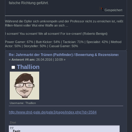
falsche Richtung geführt.
Gespeichert
Während die Opfer sich umkrempeln und der Professor nicht zu erreichen ist, reißt
Rillen-Manni voller Wut eine Waffe an sich ...
I scream! You scream! We all scream! For ice-cream! (Roberto Benigni)
Power Gamer: 67% | Butt-Kicker: 54% | Tactician: 71% | Specialist: 42% | Method
Actor: 50% | Storyteller: 50% | Casual Gamer: 50%
Re: Jahrmarkt der Tränen (Pathfinder) / Bewertung & Rezensionen
«
Antwort #4 am:
26.04.2016 | 10:09 »
Thallion
Username: Thallion
http://www.dnd-gate.de/gate3/page/index.php?id=3584
Zitat
Fazit: