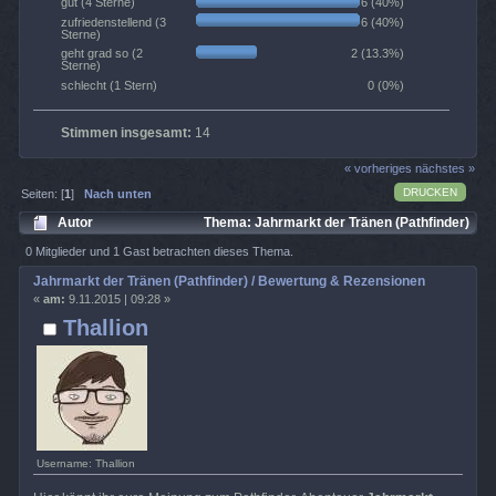
6 (40%)
gut (4 Sterne)
6 (40%)
zufriedenstellend (3
Sterne)
2 (13.3%)
geht grad so (2
Sterne)
0 (0%)
schlecht (1 Stern)
Stimmen insgesamt:
14
« vorheriges
nächstes »
DRUCKEN
Seiten: [
1
]
Nach unten
Autor
Thema: Jahrmarkt der Tränen (Pathfinder)
/ Bewertung & Rezensionen (Gelesen 4730 mal)
0 Mitglieder und 1 Gast betrachten dieses Thema.
Jahrmarkt der Tränen (Pathfinder) / Bewertung & Rezensionen
«
am:
9.11.2015 | 09:28 »
Thallion
Username: Thallion