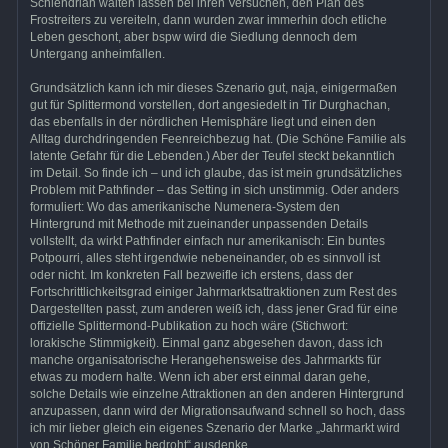
Schlendrian walten lassen bei ihren Versuchen, den Plan des
Frostreiters zu vereiteln, dann wurden zwar immerhin doch etliche
Leben geschont, aber bspw wird die Siedlung dennoch dem
Untergang anheimfallen.
Grundsätzlich kann ich mir dieses Szenario gut, naja, einigermaßen
gut für Splittermond vorstellen, dort angesiedelt in Tir Durghachan,
das ebenfalls in der nördlichen Hemisphäre liegt und einen den
Alltag durchdringenden Feenreichbezug hat. (Die Schöne Familie als
latente Gefahr für die Lebenden.) Aber der Teufel steckt bekanntlich
im Detail. So finde ich – und ich glaube, das ist mein grundsätzliches
Problem mit Pathfinder – das Setting in sich unstimmig. Oder anders
formuliert: Wo das amerikanische Numenera-System den
Hintergrund mit Methode mit zueinander unpassenden Details
vollstellt, da wirkt Pathfinder einfach nur amerikanisch: Ein buntes
Potpourri, alles steht irgendwie nebeneinander, ob es sinnvoll ist
oder nicht. Im konkreten Fall bezweifle ich erstens, dass der
Fortschrittlichkeitsgrad einiger Jahrmarktsattraktionen zum Rest des
Dargestellten passt, zum anderen weiß ich, dass jener Grad für eine
offizielle Splittermond-Publikation zu hoch wäre (Stichwort:
lorakische Stimmigkeit). Einmal ganz abgesehen davon, dass ich
manche organisatorische Herangehensweise des Jahrmarkts für
etwas zu modern halte. Wenn ich aber erst einmal daran gehe,
solche Details wie einzelne Attraktionen an den anderen Hintergrund
anzupassen, dann wird der Migrationsaufwand schnell so hoch, dass
ich mir lieber gleich ein eigenes Szenario der Marke „Jahrmarkt wird
von Schöner Familie bedroht“ ausdenke.