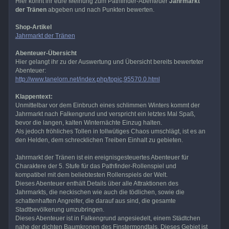
Hier könnt ihr eure Meinung zum Pathfinder-Abenteuer
Jahrmarkt
der Tränen
abgeben und nach Punkten bewerten.
Shop-Artikel
Jahrmarkt der Tränen
Abenteuer-Übersicht
Hier gelangt ihr zu der Auswertung und Übersicht bereits bewerteter
Abenteuer:
http://www.tanelorn.net/index.php/topic,95570.0.html
Klappentext:
Unmittelbar vor dem Einbruch eines schlimmen Winters kommt der
Jahrmarkt nach Falkengrund und verspricht ein letztes Mal Spaß,
bevor die langen, kalten Winternächte Einzug halten.
Als jedoch fröhliches Tollen in tollwütiges Chaos umschlägt, ist es an
den Helden, dem schrecklichen Treiben Einhalt zu gebieten.
Jahrmarkt der Tränen ist ein ereignisgesteuertes Abenteuer für
Charaktere der 5. Stufe für das Pathfinder-Rollenspiel und
kompatibel mit dem beliebtesten Rollenspiels der Welt.
Dieses Abenteuer enthält Details über alle Attraktionen des
Jahrmarkts, die neckischen wie auch die tödlichen, sowie die
schattenhaften Angreifer, die darauf aus sind, die gesamte
Stadtbevölkerung umzubringen.
Dieses Abenteuer ist in Falkengrund angesiedelt, einem Städtchen
nahe der dichten Baumkronen des Finstermondtals. Dieses Gebiet ist