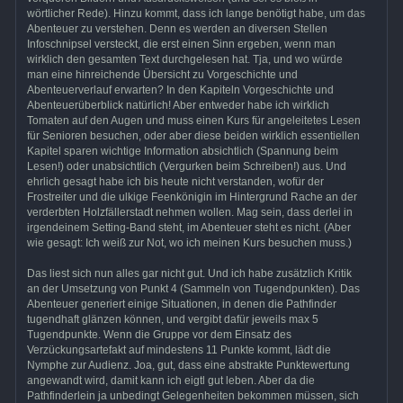
wörtlicher Rede). Hinzu kommt, dass ich lange benötigt habe, um das
Abenteuer zu verstehen. Denn es werden an diversen Stellen
Infoschnipsel versteckt, die erst einen Sinn ergeben, wenn man
wirklich den gesamten Text durchgelesen hat. Tja, und wo würde
man eine hinreichende Übersicht zu Vorgeschichte und
Abenteuerverlauf erwarten? In den Kapiteln Vorgeschichte und
Abenteuerüberblick natürlich! Aber entweder habe ich wirklich
Tomaten auf den Augen und muss einen Kurs für angeleitetes Lesen
für Senioren besuchen, oder aber diese beiden wirklich essentiellen
Kapitel sparen wichtige Information absichtlich (Spannung beim
Lesen!) oder unabsichtlich (Vergurken beim Schreiben!) aus. Und
ehrlich gesagt habe ich bis heute nicht verstanden, wofür der
Frostreiter und die ulkige Feenkönigin im Hintergrund Rache an der
verderbten Holzfällerstadt nehmen wollen. Mag sein, dass derlei in
irgendeinem Setting-Band steht, im Abenteuer steht es nicht. (Aber
wie gesagt: Ich weiß zur Not, wo ich meinen Kurs besuchen muss.)
Das liest sich nun alles gar nicht gut. Und ich habe zusätzlich Kritik
an der Umsetzung von Punkt 4 (Sammeln von Tugendpunkten). Das
Abenteuer generiert einige Situationen, in denen die Pathfinder
tugendhaft glänzen können, und vergibt dafür jeweils max 5
Tugendpunkte. Wenn die Gruppe vor dem Einsatz des
Verzückungsartefakt auf mindestens 11 Punkte kommt, lädt die
Nymphe zur Audienz. Joa, gut, dass eine abstrakte Punktewertung
angewandt wird, damit kann ich eigtl gut leben. Aber da die
Pathfinderlein ja unbedingt Gelegenheiten bekommen müssen, sich