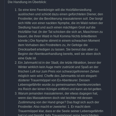
Die Handlung im Überblick:
So eine kirre Feenkönigin will die Holzfällersiedlung
auslöschen und schickt dazu einen gefürchteten Diener, den
Frostreiter, der die Bevölkerung massakrieren soll. Der borgt
sich Hilfe von einer nackten Nymphe, die im Wald neben der
Siedlung haust und auch einen mächtigen Groll auf die
Holzfäller hat. (In der Tat schicken die sich an, Maschinen zu
bauen, die ihren Wald in Null Komma Nichts brikettieren
könnte.) Die Nymphe stimmt in einem schwachen Moment
dem Vorhaben des Frostreiters zu, ihr Gefolge die
Drecksarbeit erledigen zu lassen. Sie bereut das aber zu
Beginn der Abenteuerhandlung bereits, weil sie eben doch
eine Gute ist.
Ein Jahrmarkt ist in der Stadt, die letzte Attraktion, bevor der
Winter wirklich kein Auge mehr zudrückt und Spaß an der
frischen Luft nur zum Preis von schwarzgefrorenen Zehen
möglich sein wird. Cheffe des Jahrmarkts ist ein elegant-
düsterer Trauermöppel von Ex-Abenteurer. Dessen
Lebensgefährtin wurde zu gemeinsamen Abenteurerzeiten
ins Reich der kirren Königin entführt und kann als tot gelten.
Warum jemanden massakrieren, der etwas dagegen hat,
wenn das Massakrieren doch viel leichter mit dessen
Zustimmung von der Hand ginge? Das fragt sich auch der
Frostreiter. Also macht er zweierlei: 1. Er macht dem
Trauermöppel klar, dass er die Seele seiner Lebensgefährtin
hat (+) und freigibt, falls Trauermöppel seine berüchtigten