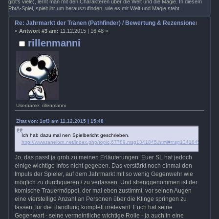
gibt's viele), lernt man mit den Charakteren über die Welt und die Magie. In diesem
PbtA-Spiel, spielt ihr um herauszufinden, wie es mit Welt und Magie steht.
Re: Jahrmarkt der Tränen (Pathfinder) / Bewertung & Rezensionen
«
Antwort #3 am:
11.12.2015 | 16:48 »
rillenmanni
Username: rillenmanni
Zitat von: 1of3 am 11.12.2015 | 15:48
Ich hab dazu mal nen Spielbericht geschrieben.
http://www.tanelorn.net/index.php/topic,67789.msg1341845.html#msg1341845
Jo, das passt ja grob zu meinen Erläuterungen. Euer SL hat jedoch
einige wichtige Infos nicht gegeben. Das verstärkt noch einmal den
Impuls der Spieler, auf dem Jahrmarkt mit so wenig Gegenwehr wie
möglich zu durchqueren / zu verlassen. Und strenggenommen ist der
komische Trauermöppel, der mal eben zustimmt, vor seinen Augen
eine vierstellige Anzahl an Personen über die Klinge springen zu
lassen, für die Handlung komplett irrelevant. Euch hat seine
Gegenwart - seine vermeintliche wichtige Rolle - ja auch in eine