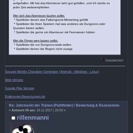
aufgefallen. Mir hat das Abenteuer sehr gut gefallen, und ich würde es
jeder Zeit weiterempfehlen.
Wer sich das Abenteuer kaufen sollte:
* Spielleiter denen das Falkengrund-Minisetting gefällt
* Spielleiter die ihren Spielern mal was anderes als Dungeons oder
Questen bieten wollen.
* Spielleiter die gerne ein Abenteuer mit Feenwesen hätten
Wer die Finger weg lassen sollte:
* Spielleiter die nur Dungeoncrawls wollen.
* Spielleiter denen die Region nicht zusagt
Gespeichert
Savage Worlds Charakter Generator (Android - Windows - Linux)
Web Version
Google Play Version
Rollenspiel-Bewertungen.de
Re: Jahrmarkt der Tränen (Pathfinder) / Bewertung & Rezensionen
«
Antwort #6 am:
19.11.2017 | 20:50 »
rillenmanni