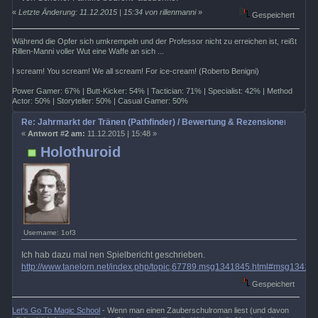
«
Letzte Änderung: 11.12.2015 | 15:34 von rillenmanni
»
Gespeichert
Während die Opfer sich umkrempeln und der Professor nicht zu erreichen ist, reißt
Rillen-Manni voller Wut eine Waffe an sich ...
I scream! You scream! We all scream! For ice-cream! (Roberto Benigni)
Power Gamer: 67% | Butt-Kicker: 54% | Tactician: 71% | Specialist: 42% | Method
Actor: 50% | Storyteller: 50% | Casual Gamer: 50%
Re: Jahrmarkt der Tränen (Pathfinder) / Bewertung & Rezensionen
«
Antwort #2 am:
11.12.2015 | 15:48 »
Holothuroid
Username: 1of3
Ich hab dazu mal nen Spielbericht geschrieben.
http://www.tanelorn.net/index.php/topic,67789.msg1341845.html#msg13418
Gespeichert
Let's Go To Magic School
- Wenn man einen Zauberschulroman liest (und davon