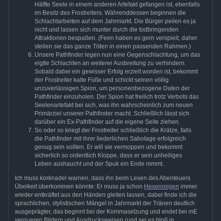
Hälfte Seele in einem anderen Artefakt gefangen ist, ebenfalls
im Besitz des Frostreiters. Währenddessen beginnen die
Schlachtarbeiten auf dem Jahrmarkt. Die Bürger peilen es ja
nicht und lassen sich munter durch die todbringenden
Attraktionen bespaßen. (Feen haben es gern verspielt, daher
stellen sie das ganze Töten in einen passenden Rahmen.)
Unsere Pathfinder legen nun eine Gegenschlachtung, um das
eigtle Schlachten an weiterer Ausbreitung zu verhindern.
Sobald dabei ein gewisser Erfolg erzielt worden ist, bekommt
der Frostreiter kalte Füße und schickt seinen völlig
unzuverlässigen Spion, um personenbezogene Daten der
Pathfinder einzuholen. Der Spion hat freilich trotz Verbots das
Seelenartefakt bei sich, was ihn wahrscheinlich zum neuen
Primärziel unserer Pathfinder macht. Schließlich lässt sich
darüber ein Ex-Pathfinder auf die eigene Seite ziehen.
So oder so kriegt der Frostreiter schließlich die Krätze, falls
die Pathfinder mit ihrer liederlichen Sabotage erfolgreich
genug sein sollten. Er will sie vermoppen und bekommt
sicherlich so ordentlich Kloppe, dass er sein unheiliges
Leben aushaucht und der Spuk ein Ende nimmt.
Ich muss korknadel warnen, dass ihn beim Lesen des Abenteuers
Übelkeit überkommen könnte: Er muss ja schon
Hexenreigen
immer
wieder entkräftet aus den Händen gleiten lassen, dabei finde ich die
sprachlichen, stylistischen Mängel in Jahrmarkt der Tränen deutlich
ausgeprägter, das beginnt bei der Kommasetzung und endet bei mE
verqueren Bildern und Ausdrucksweisen (und sei es bloß in