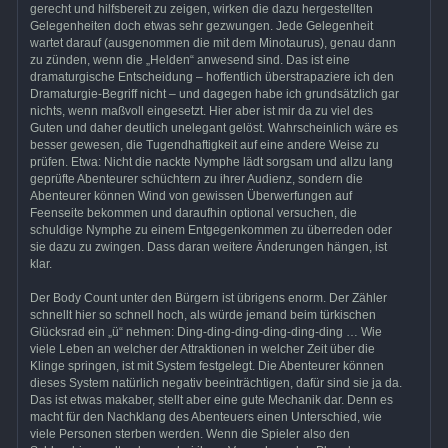
gerecht und hilfsbereit zu zeigen, wirken die dazu hergestellten
Gelegenheiten doch etwas sehr gezwungen. Jede Gelegenheit
wartet darauf (ausgenommen die mit dem Minotaurus), genau dann
zu zünden, wenn die „Helden“ anwesend sind. Das ist eine
dramaturgische Entscheidung – hoffentlich überstrapaziere ich den
Dramaturgie-Begriff nicht – und dagegen habe ich grundsätzlich gar
nichts, wenn maßvoll eingesetzt. Hier aber ist mir da zu viel des
Guten und daher deutlich unelegant gelöst. Wahrscheinlich wäre es
besser gewesen, die Tugendhaftigkeit auf eine andere Weise zu
prüfen. Etwa: Nicht die nackte Nymphe lädt sorgsam und allzu lang
geprüfte Abenteurer schüchtern zu ihrer Audienz, sondern die
Abenteurer können Wind von gewissen Überwerfungen auf
Feenseite bekommen und daraufhin optional versuchen, die
schuldige Nymphe zu einem Entgegenkommen zu überreden oder
sie dazu zu zwingen. Dass daran weitere Änderungen hängen, ist
klar.
Der Body Count unter den Bürgern ist übrigens enorm. Der Zähler
schnellt hier so schnell hoch, als würde jemand beim türkischen
Glücksrad ein „ü“ nehmen: Ding-ding-ding-ding-ding-ding … Wie
viele Leben an welcher der Attraktionen in welcher Zeit über die
Klinge springen, ist mit System festgelegt. Die Abenteurer können
dieses System natürlich negativ beeinträchtigen, dafür sind sie ja da.
Das ist etwas makaber, stellt aber eine gute Mechanik dar. Denn es
macht für den Nachklang des Abenteuers einen Unterschied, wie
viele Personen sterben werden. Wenn die Spieler also den