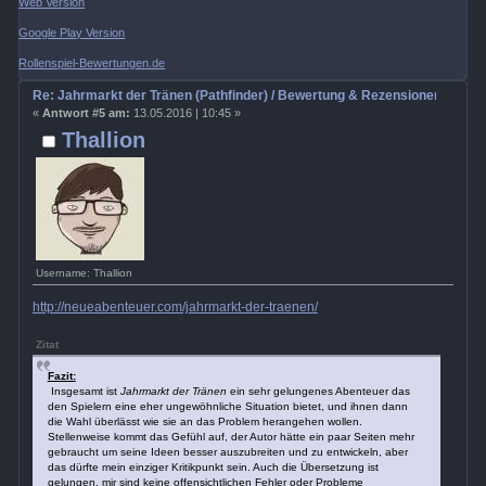
Web Version
Google Play Version
Rollenspiel-Bewertungen.de
Re: Jahrmarkt der Tränen (Pathfinder) / Bewertung & Rezensionen
«
Antwort #5 am:
13.05.2016 | 10:45 »
Thallion
Username: Thallion
http://neueabenteuer.com/jahrmarkt-der-traenen/
Zitat
Fazit:
Insgesamt ist
Jahrmarkt der Tränen
ein sehr gelungenes Abenteuer das
den Spielern eine eher ungewöhnliche Situation bietet, und ihnen dann
die Wahl überlässt wie sie an das Problem herangehen wollen.
Stellenweise kommt das Gefühl auf, der Autor hätte ein paar Seiten mehr
gebraucht um seine Ideen besser auszubreiten und zu entwickeln, aber
das dürfte mein einziger Kritikpunkt sein. Auch die Übersetzung ist
gelungen, mir sind keine offensichtlichen Fehler oder Probleme