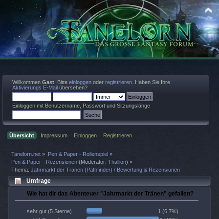
Willkommen
Gast
. Bitte
einloggen
oder
registrieren
. Haben Sie Ihre
Aktivierungs E-Mail
übersehen?
Einloggen mit Benutzername, Passwort und Sitzungslänge
Übersicht
Impressum
Einloggen
Registrieren
Tanelorn.net
»
Pen & Paper - Rollenspiel
»
Pen & Paper - Rezensionen
(Moderator:
Thallion
) »
Thema:
Jahrmarkt der Tränen (Pathfinder) / Bewertung & Rezensionen
Umfrage
Wie hat dir das Abenteuer "Jahrmarkt der Tränen" gefallen?
1 (6.7%)
sehr gut (5 Sterne)