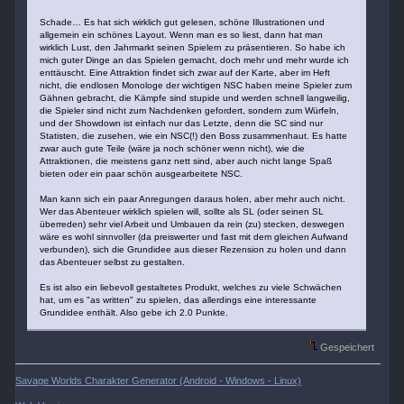
Schade… Es hat sich wirklich gut gelesen, schöne Illustrationen und
allgemein ein schönes Layout. Wenn man es so liest, dann hat man
wirklich Lust, den Jahrmarkt seinen Spielern zu präsentieren. So habe ich
mich guter Dinge an das Spielen gemacht, doch mehr und mehr wurde ich
enttäuscht. Eine Attraktion findet sich zwar auf der Karte, aber im Heft
nicht, die endlosen Monologe der wichtigen NSC haben meine Spieler zum
Gähnen gebracht, die Kämpfe sind stupide und werden schnell langweilig,
die Spieler sind nicht zum Nachdenken gefordert, sondern zum Würfeln,
und der Showdown ist einfach nur das Letzte, denn die SC sind nur
Statisten, die zusehen, wie ein NSC(!) den Boss zusammenhaut. Es hatte
zwar auch gute Teile (wäre ja noch schöner wenn nicht), wie die
Attraktionen, die meistens ganz nett sind, aber auch nicht lange Spaß
bieten oder ein paar schön ausgearbeitete NSC.
Man kann sich ein paar Anregungen daraus holen, aber mehr auch nicht.
Wer das Abenteuer wirklich spielen will, sollte als SL (oder seinen SL
überreden) sehr viel Arbeit und Umbauen da rein (zu) stecken, deswegen
wäre es wohl sinnvoller (da preiswerter und fast mit dem gleichen Aufwand
verbunden), sich die Grundidee aus dieser Rezension zu holen und dann
das Abenteuer selbst zu gestalten.
Es ist also ein liebevoll gestaltetes Produkt, welches zu viele Schwächen
hat, um es "as written" zu spielen, das allerdings eine interessante
Grundidee enthält. Also gebe ich 2.0 Punkte.
Gespeichert
Savage Worlds Charakter Generator (Android - Windows - Linux)