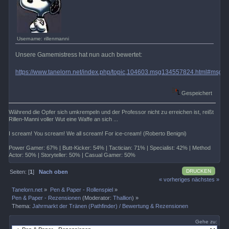
Username: rillenmanni
Unsere Gamemistress hat nun auch bewertet:
https://www.tanelorn.net/index.php/topic,104603.msg134557824.html#msg
Gespeichert
Während die Opfer sich umkrempeln und der Professor nicht zu erreichen ist, reißt
Rillen-Manni voller Wut eine Waffe an sich ...
I scream! You scream! We all scream! For ice-cream! (Roberto Benigni)
Power Gamer: 67% | Butt-Kicker: 54% | Tactician: 71% | Specialist: 42% | Method
Actor: 50% | Storyteller: 50% | Casual Gamer: 50%
DRUCKEN
Seiten: [
1
]
Nach oben
« vorheriges
nächstes »
Tanelorn.net
»
Pen & Paper - Rollenspiel
»
Pen & Paper - Rezensionen
(Moderator:
Thallion
) »
Thema:
Jahrmarkt der Tränen (Pathfinder) / Bewertung & Rezensionen
Gehe zu: