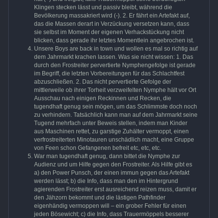
Klingen stecken lässt und passiv bleibt, während die
Bevölkerung massakriert wird (-). 2. Er fährt ein Artefakt auf,
das die Massen derart in Verzückung versetzen kann, dass
sie selbst im Moment der eigenen Verhackstückung nicht
blicken, dass gerade ihr letztes Momentlein angebrochen ist.
Unsere Boys are back in town und wollen es mal so richtig auf
dem Jahrmarkt krachen lassen. Was sie nicht wissen: 1. Das
durch den Frostreiter pervertierte Nymphengefolge ist gerade
im Begriff, die letzten Vorbereitungen für das Schlachtfest
abzuschließen. 2. Das nicht pervertierte Gefolge der
mittlerweile ob ihrer Torheit verzweifelten Nymphe hält vor Ort
Ausschau nach einigen Reckinnen und Recken, die
tugendhaft genug sein mögen, um das Schlimmste doch noch
zu verhindern. Tatsächlich kann man auf dem Jahrmarkt seine
Tugend mehrfach unter Beweis stellen, indem man Kinder
aus Maschinen rettet, zu garstige Zuhälter vermoppt, einen
verfrostreiterten Minotauren unschädlich macht, eine Gruppe
von Feen schon Gefangenen befreit etc, etc, etc.
War man tugendhaft genug, dann bittet die Nymphe zur
Audienz und um Hilfe gegen den Frostreiter. Als Hilfe gibt es
a) den Power Punsch, der einen immun gegen das Artefakt
werden lässt; b) die Info, dass man den im Hintergrund
agierenden Frostreiter erst ausreichend reizen muss, damit er
den Jähzorn bekommt und die lästigen Pathfinder
eigenhändig vermoppen will – ein grober Fehler für einen
jeden Bösewicht; c) die Info, dass Trauermöppels besserer