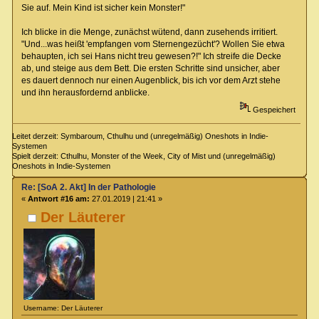
Sie auf. Mein Kind ist sicher kein Monster!"
Ich blicke in die Menge, zunächst wütend, dann zusehends irritiert.
"Und...was heißt 'empfangen vom Sternengezücht'? Wollen Sie etwa
behaupten, ich sei Hans nicht treu gewesen?!" Ich streife die Decke
ab, und steige aus dem Bett. Die ersten Schritte sind unsicher, aber
es dauert dennoch nur einen Augenblick, bis ich vor dem Arzt stehe
und ihn herausfordernd anblicke.
Gespeichert
Leitet derzeit: Symbaroum, Cthulhu und (unregelmäßig) Oneshots in Indie-
Systemen
Spielt derzeit: Cthulhu, Monster of the Week, City of Mist und (unregelmäßig)
Oneshots in Indie-Systemen
Re: [SoA 2. Akt] In der Pathologie
«
Antwort #16 am:
27.01.2019 | 21:41 »
Der Läuterer
Username: Der Läuterer