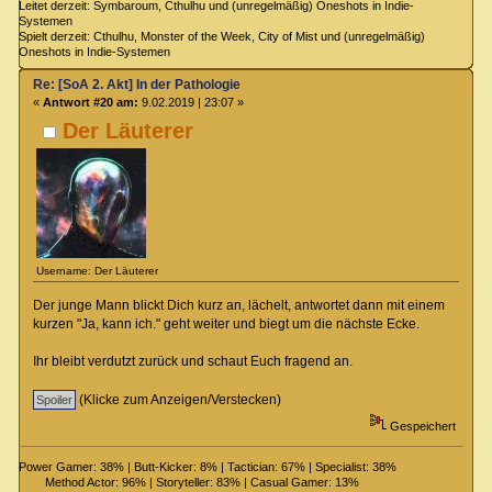
Leitet derzeit: Symbaroum, Cthulhu und (unregelmäßig) Oneshots in Indie-
Systemen
Spielt derzeit: Cthulhu, Monster of the Week, City of Mist und (unregelmäßig)
Oneshots in Indie-Systemen
Re: [SoA 2. Akt] In der Pathologie
«
Antwort #20 am:
9.02.2019 | 23:07 »
Der Läuterer
Username: Der Läuterer
Der junge Mann blickt Dich kurz an, lächelt, antwortet dann mit einem
kurzen "Ja, kann ich." geht weiter und biegt um die nächste Ecke.
Ihr bleibt verdutzt zurück und schaut Euch fragend an.
(Klicke zum Anzeigen/Verstecken)
Gespeichert
Power Gamer: 38% | Butt-Kicker: 8% | Tactician: 67% | Specialist: 38%
Method Actor: 96% | Storyteller: 83% | Casual Gamer: 13%