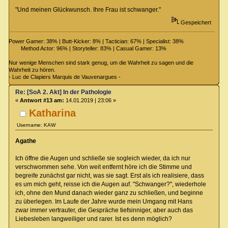
"Und meinen Glückwunsch. Ihre Frau ist schwanger."
Gespeichert
Power Gamer: 38% | Butt-Kicker: 8% | Tactician: 67% | Specialist: 38%
Method Actor: 96% | Storyteller: 83% | Casual Gamer: 13%
Nur wenige Menschen sind stark genug, um die Wahrheit zu sagen und die
Wahrheit zu hören.
- Luc de Clapiers Marquis de Vauvenargues -
Re: [SoA 2. Akt] In der Pathologie
«
Antwort #13 am:
14.01.2019 | 23:06 »
Katharina
Username: KAW
Agathe
Ich öffne die Augen und schließe sie sogleich wieder, da ich nur
verschwommen sehe. Von weit entfernt höre ich die Stimme und
begreife zunächst gar nicht, was sie sagt. Erst als ich realisiere, dass
es um mich geht, reisse ich die Augen auf. "Schwanger?", wiederhole
ich, ohne den Mund danach wieder ganz zu schließen, und beginne
zu überlegen. Im Laufe der Jahre wurde mein Umgang mit Hans
zwar immer vertrauter, die Gespräche tiefsinniger, aber auch das
Liebesleben langweiliger und rarer. Ist es denn möglich?