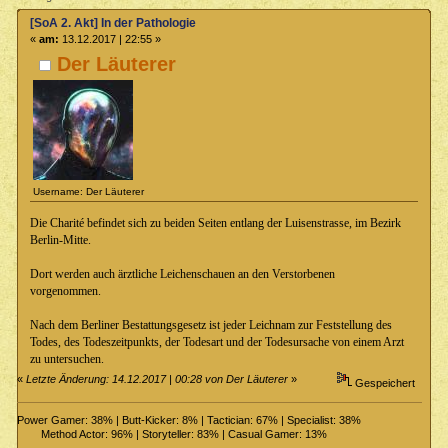
[SoA 2. Akt] In der Pathologie
«
am:
13.12.2017 | 22:55 »
Der Läuterer
Username: Der Läuterer
Die Charité befindet sich zu beiden Seiten entlang der Luisenstrasse, im Bezirk
Berlin-Mitte.
Dort werden auch ärztliche Leichenschauen an den Verstorbenen
vorgenommen.
Nach dem Berliner Bestattungsgesetz ist jeder Leichnam zur Feststellung des
Todes, des Todeszeitpunkts, der Todesart und der Todesursache von einem Arzt
zu untersuchen.
«
Letzte Änderung: 14.12.2017 | 00:28 von Der Läuterer
»
Gespeichert
Power Gamer: 38% | Butt-Kicker: 8% | Tactician: 67% | Specialist: 38%
Method Actor: 96% | Storyteller: 83% | Casual Gamer: 13%