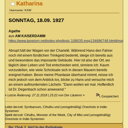
Katharina
Username: KAW
SONNTAG, 18.09. 1927
Agathe
aus
AM KAISERDAMM
https://www.tanelorn.net/index.php/topic,108035.msg134686748.html#msg
Abrupt hält der Wagen vor der Charieté. Während Hans den Fahrer
noch mit einem fürstlichen Trinkgeld bedenkt, steige ich bereits aus
und bewundere das imposante Gebäude. Hier ist also der Ort, wo
täglich über Leben und Tod entschieden wird, sinniere ich. Kaum
vorzustellen, wie viele Schicksale sich in diesen Mauern bereits
ereignet haben. Bevor meine Phantasie überhand nimmt, reisse ich
mich jedoch von dem Anblick los, blicke zu Hans und versuche mich
an einem aufmunternden Lächeln. "Dann wollen wir mal. Hoffentlich
ist Dr. Degenbach schon anwesend."
«
Letzte Änderung: 27.11.2018 | 23:22 von Der Läuterer
»
Gespeichert
Leitet derzeit: Symbaroum, Cthulhu und (unregelmäßig) Oneshots in Indie-
Systemen
Spielt derzeit: Cthulhu, Monster of the Week, City of Mist und (unregelmäßig)
Oneshots in Indie-Systemen
Re: [SoA 2. Akt] In der Pathologie