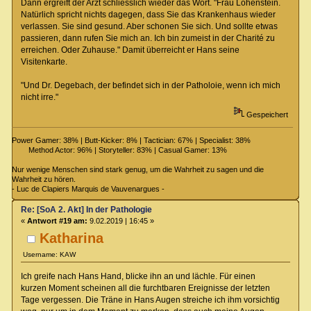
Dann ergreift der Arzt schliesslich wieder das Wort. "Frau Lohenstein.
Natürlich spricht nichts dagegen, dass Sie das Krankenhaus wieder
verlassen. Sie sind gesund. Aber schonen Sie sich. Und sollte etwas
passieren, dann rufen Sie mich an. Ich bin zumeist in der Charité zu
erreichen. Oder Zuhause." Damit überreicht er Hans seine
Visitenkarte.
"Und Dr. Degebach, der befindet sich in der Patholoie, wenn ich mich
nicht irre."
Gespeichert
Power Gamer: 38% | Butt-Kicker: 8% | Tactician: 67% | Specialist: 38%
Method Actor: 96% | Storyteller: 83% | Casual Gamer: 13%
Nur wenige Menschen sind stark genug, um die Wahrheit zu sagen und die
Wahrheit zu hören.
- Luc de Clapiers Marquis de Vauvenargues -
Re: [SoA 2. Akt] In der Pathologie
«
Antwort #19 am:
9.02.2019 | 16:45 »
Katharina
Username: KAW
Ich greife nach Hans Hand, blicke ihn an und lächle. Für einen
kurzen Moment scheinen all die furchtbaren Ereignisse der letzten
Tage vergessen. Die Träne in Hans Augen streiche ich ihm vorsichtig