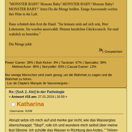
"
MONSTER BABY
!
Monster Baby!
MONSTER BABY!
Monster Baby!
MONSTER BABY
!" hörst Du die Menge brüllen. Einige Anwesende werfen
ihre Hüte in die Luft.
Hans schüttelt dem Arzt die Hand. "Sie können stolz auf sich sein, Herr
Lohenstein. Sie wurden auserwählt. Meinen herzlichen Glückwunsch. Sie sind
wahrlich zu beneiden."
Die Menge johlt.
Gespeichert
Power Gamer: 38% | Butt-Kicker: 8% | Tactician: 67% | Specialist: 38%
Method Actor: 96% | Storyteller: 83% | Casual Gamer: 13%
Nur wenige Menschen sind stark genug, um die Wahrheit zu sagen und die
Wahrheit zu hören.
- Luc de Clapiers Marquis de Vauvenargues -
Re: [SoA 2. Akt] In der Pathologie
«
Antwort #15 am:
27.01.2019 | 16:59 »
Katharina
Username: KAW
Abrupt setze ich mich auf und merke gar nicht, wie das Wasserglas
überschwappt. "Stop!", rufe ich und wundere mich selbst über meine
fest Stimme. Ich schütte das Wasser in Richtung des Arztes. " "Hören