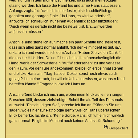
weg, nur um in dem Moment zu merken, dass auch meine Augen
gläsrig werden. Ich lasse die Hand los und arme Hans stattdessen.
Anfangs zaghaft drücke ich immer fester, bis ich schließlich gut
gehalten und geborgen fühle. "Ja Hans, es wird wunderbar.",
antworte ich schließlich, nur einen Augenblick später hinzufügen:
"Auch wenn es gerade nicht die beste Zeit ist. Ich...wir werden
aufpassen müssen."
Anschließend stehe ich auf, mache ein paar Schritte und stelle fest,
dass sich alles ganz normal anfühlt. "Ich denke mir geht es gut, ja.",
erkläre ich und wende mich dem Arzt zu. "Haben Sie vielen Dank für
die rasche Hilfe, Herr Doktor!" Ich schüttle ihm überschwänglich die
Hand, werfe der Schwester ein "Auf Wiedersehen" zu und verlasse
den Raum. Vor der Türe angekommen, bleibe ich erst einmal stehen
und blicke Hans an. "Sag, hat der Doktor sonst noch etwas zu dir
gesagt? Ich meine...ach, ich will einfach alles wissen, was unser Kind
betreffen könnte." Fragend blicke ich Hans an.
Anschließend blicke ich mich um, wobei mein Blick auf einen jungen
Burschen fällt, dessen zielstrebiger Schritt ihn als Teil des Personals
ausweist. "Entschuldigen Sie", spreche ich ihn an. "Können Sie uns
sagen, wo es hier zur Pathologie geht?" Als ich Hans überraschten
Blick bemerke, lächle ich. "Keine Sorge, Hans. Ich fühle mich wirklich
ganz normal. Es gibt im Moment noch keinen Anlass für Schonung."
Gespeichert