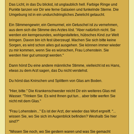
Das Licht, in das Du blickst, ist unglaublich hell. Farbige Ringe und
Punkte tanzen vor Dir wie ferne Galaxien und funkelnde Sterne. Die
Umgebung ist in ein undurchdringliches Zwielicht getaucht.
Ein Stimmengewirr, ein Gemurmel, ein Getuschel ist zu vernehmen,
aus dem sich die Stimme des Arztes löst. "Aber natürlich nicht. Sie
werden ein kerngesundes, wohlgestaltetes, hübsches Kind zur Welt
bringen. Davon bin ich fest überzeugt. Machen Sie sich bitte keine
Sorgen, es wird schon alles gut ausgehen. Sie können immer wieder
zu mir kommen, wenn Sie es wünschen, Frau Lohenstein. Sie
werden hier gut umsorgt werden."
Dann hörst Du eine andere männliche Stimme, vielleicht ist es Hans,
etwas zu dem Arzt sagen, das Du nicht verstehst.
Du hörst das Knirschen und Splittern von Glas am Boden.
"Hier, bitte." Die Krankenschwester reicht Dir ein weiteres Glas mit
Wasser. "Trinken Sie. Es wird Ihnen gut tun... aber bitte werfen Sie
nicht mit dem Glas."
"Frau Lohenstein..." Es ist der Arzt, der wieder das Wort ergreift. "...
wissen Sie, wo Sie sich im Augenblick befinden? Weshalb Sie hier
sind?"
"Wissen Sie noch, wo Sie gestern waren und was Sie gemacht