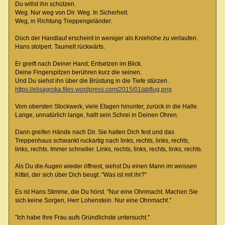
Du willst ihn schützen.
Weg. Nur weg von Dir. Weg. In Sicherheit.
Weg, in Richtung Treppengeländer.
Doch der Handlauf erscheint in weniger als Kniehöhe zu verlaufen.
Hans stolpert. Taumelt rückwärts.
Er greift nach Deiner Hand; Entsetzen im Blick.
Deine Fingerspitzen berühren kurz die seinen.
Und Du siehst ihn über die Brüstung in die Tiefe stürzen.
https://elisagroka.files.wordpress.com/2015/01/abflug.png
Vom obersten Stockwerk, viele Etagen hinunter, zurück in die Halle.
Lange, unnatürlich lange, hallt sein Schrei in Deinen Ohren.
Dann greifen Hände nach Dir. Sie halten Dich fest und das
Treppenhaus schwankt ruckartig nach links, rechts, links, rechts,
links, rechts. Immer schneller. Links, rechts, links, rechts, links, rechts.
Als Du die Augen wieder öffnest, siehst Du einen Mann im weissen
Kittel, der sich über Dich beugt. "Was ist mit ihr?"
Es ist Hans Stimme, die Du hörst. "Nur eine Ohnmacht. Machen Sie
sich keine Sorgen, Herr Lohenstein. Nur eine Ohnmacht."
"Ich habe Ihre Frau aufs Gründlichste untersucht."