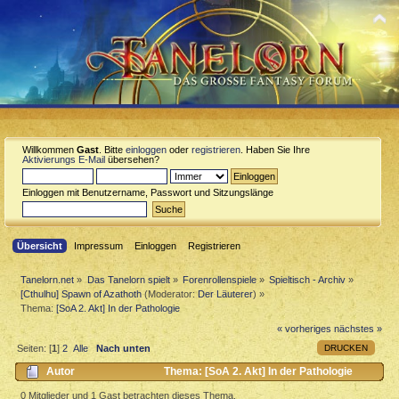
Willkommen
Gast
. Bitte
einloggen
oder
registrieren
. Haben Sie Ihre
Aktivierungs E-Mail
übersehen?
Einloggen mit Benutzername, Passwort und Sitzungslänge
Übersicht
Impressum
Einloggen
Registrieren
Tanelorn.net
»
Das Tanelorn spielt
»
Forenrollenspiele
»
Spieltisch - Archiv
»
[Cthulhu] Spawn of Azathoth
(Moderator:
Der Läuterer
) »
Thema:
[SoA 2. Akt] In der Pathologie
« vorheriges
nächstes »
DRUCKEN
Seiten: [
1
]
2
Alle
Nach unten
Autor
Thema: [SoA 2. Akt] In der Pathologie
(Gelesen 34599 mal)
0 Mitglieder und 1 Gast betrachten dieses Thema.