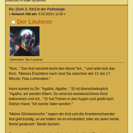
Oneshots in Indie-Systemen
Re: [SoA 2. Akt] In der Pathologie
«
Antwort #18 am:
9.02.2019 | 11:50 »
Der Läuterer
Username: Der Läuterer
"Nun..." Der Arzt verzieht leicht den Mund "Ich..." und reibt sich das
Kinn. "Meines Erachtens nach sind Sie zwischen der 13. bis 17.
Woche, Frau Lohenstein."
Hans kommt zu Dir. "Agathe, Agathe..." Er ist überschwänglich.
"Agathe, wir werden Eltern. Du wirst ein wunderschönes Kind
bekommen und ich..." Er hat Tränen in den Augen und greift nach
Deiner Hand. "Ich werde Vater werden."
"Meine Glückwünsche." sagen der Arzt und die Krankenschwester
fast gleichzeitig, so als hätten sie es einstudiert, oder als seien beide
fremd gesteuert." Beide lächeln.