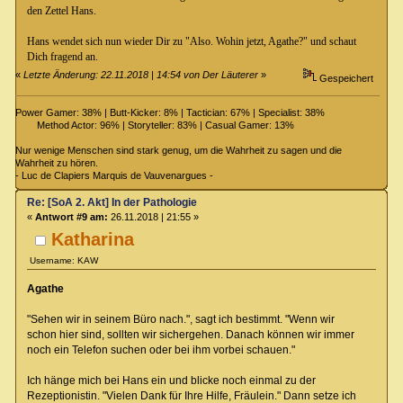
den Zettel Hans.
Hans wendet sich nun wieder Dir zu "Also. Wohin jetzt, Agathe?" und schaut
Dich fragend an.
«
Letzte Änderung: 22.11.2018 | 14:54 von Der Läuterer
»
Gespeichert
Power Gamer: 38% | Butt-Kicker: 8% | Tactician: 67% | Specialist: 38%
Method Actor: 96% | Storyteller: 83% | Casual Gamer: 13%
Nur wenige Menschen sind stark genug, um die Wahrheit zu sagen und die
Wahrheit zu hören.
- Luc de Clapiers Marquis de Vauvenargues -
Re: [SoA 2. Akt] In der Pathologie
«
Antwort #9 am:
26.11.2018 | 21:55 »
Katharina
Username: KAW
Agathe
"Sehen wir in seinem Büro nach.", sagt ich bestimmt. "Wenn wir
schon hier sind, sollten wir sichergehen. Danach können wir immer
noch ein Telefon suchen oder bei ihm vorbei schauen."
Ich hänge mich bei Hans ein und blicke noch einmal zu der
Rezeptionistin. "Vielen Dank für Ihre Hilfe, Fräulein." Dann setze ich