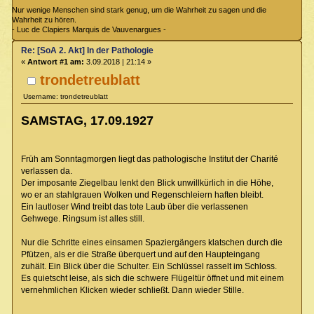
Nur wenige Menschen sind stark genug, um die Wahrheit zu sagen und die
Wahrheit zu hören.
- Luc de Clapiers Marquis de Vauvenargues -
Re: [SoA 2. Akt] In der Pathologie
«
Antwort #1 am:
3.09.2018 | 21:14 »
trondetreublatt
Username: trondetreublatt
SAMSTAG, 17.09.1927
Früh am Sonntagmorgen liegt das pathologische Institut der Charité
verlassen da.
Der imposante Ziegelbau lenkt den Blick unwillkürlich in die Höhe,
wo er an stahlgrauen Wolken und Regenschleiern haften bleibt.
Ein lautloser Wind treibt das tote Laub über die verlassenen
Gehwege. Ringsum ist alles still.
Nur die Schritte eines einsamen Spaziergängers klatschen durch die
Pfützen, als er die Straße überquert und auf den Haupteingang
zuhält. Ein Blick über die Schulter. Ein Schlüssel rasselt im Schloss.
Es quietscht leise, als sich die schwere Flügeltür öffnet und mit einem
vernehmlichen Klicken wieder schließt. Dann wieder Stille.