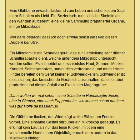
Eine Glühbirne erwacht flackernd zum Leben und schenkt dem Saal
mehr Schatten als Licht. Ein Seziertisch, menschliche Skelette an
den Wänden aufgereiht, eine kleine Sammlung präparierter Organe,
einige Mikroskope.
Wer hätte gedacht, dass ich noch einmal selbst eins von diesen
Dingern benutze...
Ein Mikrotom ist ein Schneidegerät, das zur Herstellung sehr dünner
Schnittpräparate dient, welche unter dem Mikroskop untersucht
werden sollen. Es schneidet unterschiedslos Haut, Sehnen, Muskeln,
Knorpel. Selbst verholzte, unnatürlich vertrocknete und mumifizierte
Finger bereiten dem Gerät keinerlei Schwierigkeiten. Schwieriger ist
es da schon, das kreischende Geräusch auszuhalten, das es dabei
produziert und diesen Anfall von Ekel in der Magengrube.
Dann wollen wir mal sehen...eine Scheibe in Hämatoxylin-Eosin,
eine in Giemsa, eine nach Pappenheim...ich komme schon dahinter,
was
zur Hölle
da passiert ist!
Die Glühbirne flackert, der Wind trägt welke Blätter am Fenster
vorbei. Eine einsame Gestalt sitzt über ein Mikroskop gebeugt. Es
erklingt kein Laut als nur das leise Klicken, mit dem eine
verstümmelte Hand einen Objektträger nach dem andern in das
Mikroskop einlegt.