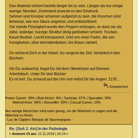
Das Material scheint bereits länger tot zu sein. Länger als nur einige
wenige Stunden. Zumindest erweckt es den Eindruck.
Sehnen und Knorpel scheinen aufgelöst zu sein, die Knochen sind
teilweise, wie von Säure angelöst, und entkalzifiziert.
Die meiste Flüssigkeit wurde den Fingern entzogen, so dass sie als
zähe, lederige, harzige Struktur übrig geblieben scheint. Trocken.
Kaum flexibel. Leicht transparent. Und von einer Farbe, die von
honigfarben, über bernsteinfarben, bis Braun variiert.
Du verlierst Dich in der Arbeit. Du vergisst die Zeit. Versinkst in den
Büchern.
Als Du aufwachst, liegst Du mit dem Oberkörper auf Deinem
Arbeitstisch. Unter Dir drei Bücher.
Es ist hell. Du schaust auf die Uhr und reibst Dir die Augen. 1135...
Gespeichert
Power Gamer: 38% | Butt-Kicker: 8% | Tactician: 67% | Specialist: 38%
Method Actor: 96% | Storyteller: 83% | Casual Gamer: 13%
Nur wenige Menschen sind stark genug, um die Wahrheit zu sagen und die
Wahrheit zu hören.
- Luc de Clapiers Marquis de Vauvenargues -
Re: [SoA 2. Akt] In der Pathologie
«
Antwort #3 am:
12.11.2018 | 20:19 »