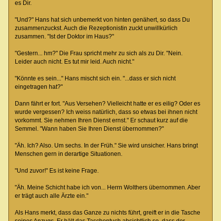
es Dir.
"Und?" Hans hat sich unbemerkt von hinten genähert, so dass Du
zusammenzuckst. Auch die Rezeptionistin zuckt unwillkürlich
zusammen. "Ist der Doktor im Haus?"
"Gestern... hm?" Die Frau spricht mehr zu sich als zu Dir. "Nein.
Leider auch nicht. Es tut mir leid. Auch nicht."
"Könnte es sein..." Hans mischt sich ein. "...dass er sich nicht
eingetragen hat?"
Dann fährt er fort. "Aus Versehen? Vielleicht hatte er es eilig? Oder es
wurde vergessen? Ich weiss natürlich, dass so etwas bei ihnen nicht
vorkommt. Sie nehmen Ihren Dienst ernst." Er schaut kurz auf die
Semmel. "Wann haben Sie Ihren Dienst übernommen?"
"Äh. Ich? Also. Um sechs. In der Früh." Sie wird unsicher. Hans bringt
Menschen gern in derartige Situationen.
"Und zuvor!" Es ist keine Frage.
"Äh. Meine Schicht habe ich von... Herrn Wolthers übernommen. Aber
er trägt auch alle Ärzte ein."
Als Hans merkt, dass das Ganze zu nichts führt, greift er in die Tasche