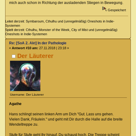
mich auch schon in Richtung der ausladenden Stiegen in Bewegung.
Gespeichert
Leitet derzeit: Symbaroum, Cthulhu und (unregelmäßig) Oneshots in Indie-
Systemen
Spielt derzeit: Cthulhu, Monster of the Week, City of Mist und (unregelmäßig)
Oneshots in Indie-Systemen
Re: [SoA 2. Akt] In der Pathologie
«
Antwort #10 am:
27.11.2018 | 23:18 »
Der Läuterer
Username: Der Läuterer
Agathe
Hans schlingt seinen linken Arm um Dich "Gut. Lass uns gehen.
Vielen Dank, Fräulein." und geht mit Dir durch die Halle auf die breite
Wendeltreppe zu.
Stufe für Stufe geht Ihr hinauf. Du schaust hoch. Die Treppe scheint