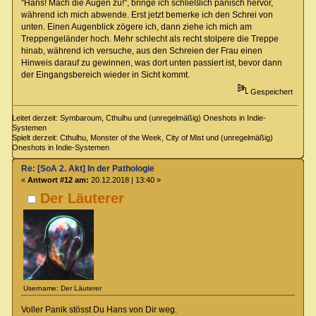
"Hans! Mach die Augen zu!", bringe ich schließlich panisch hervor,
während ich mich abwende. Erst jetzt bemerke ich den Schrei von
unten. Einen Augenblick zögere ich, dann ziehe ich mich am
Treppengeländer hoch. Mehr schlecht als recht stolpere die Treppe
hinab, während ich versuche, aus den Schreien der Frau einen
Hinweis darauf zu gewinnen, was dort unten passiert ist, bevor dann
der Eingangsbereich wieder in Sicht kommt.
Gespeichert
Leitet derzeit: Symbaroum, Cthulhu und (unregelmäßig) Oneshots in Indie-
Systemen
Spielt derzeit: Cthulhu, Monster of the Week, City of Mist und (unregelmäßig)
Oneshots in Indie-Systemen
Re: [SoA 2. Akt] In der Pathologie
«
Antwort #12 am:
20.12.2018 | 13:40 »
Der Läuterer
Username: Der Läuterer
Voller Panik stösst Du Hans von Dir weg.