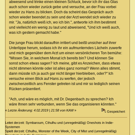
abwesend und trinke einen kleinen Schluck, bevor ich ihr das Glas
auch schon wieder zurück gebe und versuche, an der Frau vorbei
wieder zu Hans zu blicken. Doch da scheint das Gespräch auch
schon wieder beendet zu sein und der Arzt wendet sich wieder zu
mir. "Ja, natürlich weiß ich, wo ich bin.", antworte ich ihm bestimmt
und vielleicht ein wenig zu laut und abweisend, "Und ich weiß auch,
was ich gestern gemacht habe."
Die junge Frau blickt daraufhin irritiert und beißt unsicher auf ihrer
Unterlippe herum, sodass ich ihr ein aufmunterndes Lächeln zuwerfe
und mich gegenüber dem Arzt um einen versönlicheren Ton bemühe:
"Wissen Sie, in welchem Monat ich bereits bin? Und können Sie
sonst schon etwas sagen? Ich meine, gibt es Anzeichen, dass etwas
nicht stimmen könnte oder ist alles ganz normal? Wenn alles stimmt,
dann müsste ich ja auch gar nicht länger hierbleiben, oder?" Ich
versuche einen Blick auf Hans zu werfen, der jedoch
zwischenzeitlich ans Fenster getreten ist und mir so lediglich seinen
Rücken präsentiert.
"Ach, und wäre es möglich, mit Dr. Degenbach zu sprechen? Ich
wäre Ihnen sehr verbunden, wenn Sie das organisieren könnten."
«
Letzte Änderung: 4.02.2019 | 21:58 von KAW
»
Gespeichert
Leitet derzeit: Symbaroum, Cthulhu und (unregelmäßig) Oneshots in Indie-
Systemen
Spielt derzeit: Cthulhu, Monster of the Week, City of Mist und (unregelmäßig)