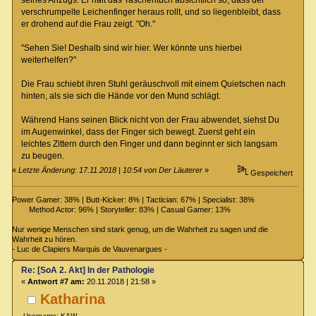
seines Anzugs. Er hält das Taschentuch absichtlich so, dass der
verschrumpelte Leichenfinger heraus rollt, und so liegenbleibt, dass
er drohend auf die Frau zeigt. "Oh."
"Sehen Sie! Deshalb sind wir hier. Wer könnte uns hierbei
weiterhelfen?"
Die Frau schiebt ihren Stuhl geräuschvoll mit einem Quietschen nach
hinten, als sie sich die Hände vor den Mund schlägt.
Während Hans seinen Blick nicht von der Frau abwendet, siehst Du
im Augenwinkel, dass der Finger sich bewegt. Zuerst geht ein
leichtes Zittern durch den Finger und dann beginnt er sich langsam
zu beugen.
«
Letzte Änderung: 17.11.2018 | 10:54 von Der Läuterer
»
Gespeichert
Power Gamer: 38% | Butt-Kicker: 8% | Tactician: 67% | Specialist: 38%
Method Actor: 96% | Storyteller: 83% | Casual Gamer: 13%
Nur wenige Menschen sind stark genug, um die Wahrheit zu sagen und die
Wahrheit zu hören.
- Luc de Clapiers Marquis de Vauvenargues -
Re: [SoA 2. Akt] In der Pathologie
«
Antwort #7 am:
20.11.2018 | 21:58 »
Katharina
Username: KAW