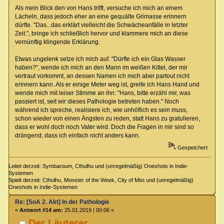
Als mein Blick den von Hans trifft, versuche ich mich an einem
Lächeln, dass jedoch eher an eine gequälte Grimasse erinnern
dürfte. "Das...das erklärt vielleicht die Schwächeanfälle in letzter
Zeit.", bringe ich schließlich hervor und klammere mich an diese
vernünftig klingende Erklärung.
Etwas ungelenk setze ich mich auf. "Dürfte ich ein Glas Wasser
haben?", wende ich mich an den Mann im weißen Kittel, der mir
vertraut vorkommt, an dessen Namen ich mich aber partout nicht
erinnern kann. Als er einige Meter weg ist, greife ich Hans Hand und
wende mich mit leiser Stimme an ihn: "Hans, bitte erzähl mir, was
passiert ist, seit wir dieses Pathologie betreten haben." Noch
während ich spreche, realisiere ich, wie unhöflich es sein muss,
schon wieder von einen Ängsten zu reden, statt Hans zu gratulieren,
dass er wohl doch noch Vater wird. Doch die Fragen in mir sind so
drängend, dass ich einfach nicht anders kann.
Gespeichert
Leitet derzeit: Symbaroum, Cthulhu und (unregelmäßig) Oneshots in Indie-
Systemen
Spielt derzeit: Cthulhu, Monster of the Week, City of Mist und (unregelmäßig)
Oneshots in Indie-Systemen
Re: [SoA 2. Akt] In der Pathologie
«
Antwort #14 am:
25.01.2019 | 00:06 »
Der Läuterer