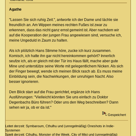
Agathe
"Lassen Sie sich ruhig Zeit.", antworte ich der Dame und lächle sie
freundlich an. Am Wippen meines rechten Fußes ist zwar zu
erkennen, dass das nicht ganz ernst gemeint ist. Aber nachdem wir
auf die Kooperation der jungen Frau angewiesen sind, versuche ich,
meine Ungeduld in Zaum zu halten.
Als ich plötzlich Hans Stimme höre, zucke ich kurz zusammen.
Komisch, ich hatte ihn gar nicht hereinkommen gehört? Innerlich
seufze ich, als er gleich mit der Tür ins Haus fällt, mache aber gute
Mine und unterstütze seine Worte mit gelegentlichem Nicken. Als sich
der Finger bewegt, wende ich meinen Blick rasch ab. Es muss meine
Einbildung sein, die Nachwirkungen, der unruhigen Nacht. Also
besser ignorieren.
Den Blick starr auf die Frau gerichtet, ergänze ich Hans
Ausführungen: "Vielleicht könnten Sie uns einfach zu Doktor
Degenbachs Büro führen? Oder uns den Weg beschreiben? Dann
sehen wir ja, ob er da ist."
Gespeichert
Leitet derzeit: Symbaroum, Cthulhu und (unregelmäßig) Oneshots in Indie-
Systemen
Spielt derzeit: Cthulhu, Monster of the Week, City of Mist und (unregelmäßig)