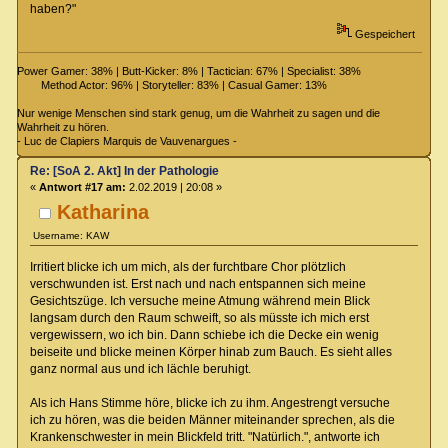
haben?"
Gespeichert
Power Gamer: 38% | Butt-Kicker: 8% | Tactician: 67% | Specialist: 38%
Method Actor: 96% | Storyteller: 83% | Casual Gamer: 13%
Nur wenige Menschen sind stark genug, um die Wahrheit zu sagen und die
Wahrheit zu hören.
- Luc de Clapiers Marquis de Vauvenargues -
Re: [SoA 2. Akt] In der Pathologie
«
Antwort #17 am:
2.02.2019 | 20:08 »
Katharina
Username: KAW
Irritiert blicke ich um mich, als der furchtbare Chor plötzlich
verschwunden ist. Erst nach und nach entspannen sich meine
Gesichtszüge. Ich versuche meine Atmung während mein Blick
langsam durch den Raum schweift, so als müsste ich mich erst
vergewissern, wo ich bin. Dann schiebe ich die Decke ein wenig
beiseite und blicke meinen Körper hinab zum Bauch. Es sieht alles
ganz normal aus und ich lächle beruhigt.
Als ich Hans Stimme höre, blicke ich zu ihm. Angestrengt versuche
ich zu hören, was die beiden Männer miteinander sprechen, als die
Krankenschwester in mein Blickfeld tritt. "Natürlich.", antworte ich