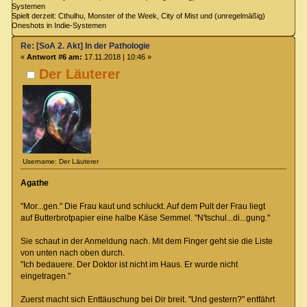
Systemen
Spielt derzeit: Cthulhu, Monster of the Week, City of Mist und (unregelmäßig)
Oneshots in Indie-Systemen
Re: [SoA 2. Akt] In der Pathologie
«
Antwort #6 am:
17.11.2018 | 10:46 »
Der Läuterer
Username: Der Läuterer
Agathe
"Mor...gen." Die Frau kaut und schluckt. Auf dem Pult der Frau liegt
auf Butterbrotpapier eine halbe Käse Semmel. "N'tschul...di...gung."
Sie schaut in der Anmeldung nach. Mit dem Finger geht sie die Liste
von unten nach oben durch.
"Ich bedauere. Der Doktor ist nicht im Haus. Er wurde nicht
eingetragen."
Zuerst macht sich Enttäuschung bei Dir breit. "Und gestern?" entfährt