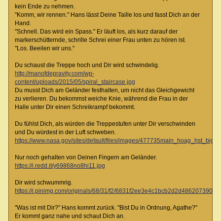
kein Ende zu nehmen.
"Komm, wir rennen." Hans lässt Deine Taille los und fasst Dich an der
Hand.
"Schnell. Das wird ein Spass." Er läuft los, als kurz darauf der
markerschütternde, schrille Schrei einer Frau unten zu hören ist.
"Los. Beeilen wir uns."
Du schaust die Treppe hoch und Dir wird schwindelig.
http://manofdepravity.com/wp-
content/uploads/2015/05/spiral_staircase.jpg
Du musst Dich am Geländer festhalten, um nicht das Gleichgewicht
zu verlieren. Du bekommst weiche Knie, während die Frau in der
Halle unter Dir einen Schreikrampf bekommt.
Du fühlst Dich, als würden die Treppestufen unter Dir verschwinden
und Du würdest in der Luft schweben.
https://www.nasa.gov/sites/default/files/images/477735main_hoag_hst_big_fu
Nur noch gehalten von Deinen Fingern am Geländer.
https://i.redd.it/y69868no8hi11.jpg
Dir wird schwummrig.
https://i.pinimg.com/originals/68/31/f2/6831f2ee3e4c1bcb2d2d486207390b7
"Was ist mit Dir?" Hans kommt zurück. "Bist Du in Ordnung, Agathe?"
Er kommt ganz nahe und schaut Dich an.