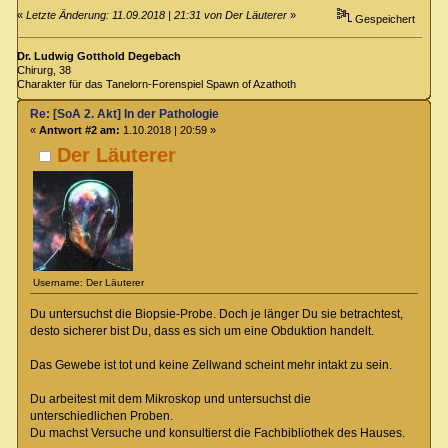
«
Letzte Änderung: 11.09.2018 | 21:31 von Der Läuterer
»
Gespeichert
Dr. Ludwig Gotthold Degebach
Chirurg, 38
Charakter für das Tanelorn-Forenspiel Spawn of Azathoth
Re: [SoA 2. Akt] In der Pathologie
«
Antwort #2 am:
1.10.2018 | 20:59 »
Der Läuterer
Username: Der Läuterer
Du untersuchst die Biopsie-Probe. Doch je länger Du sie betrachtest,
desto sicherer bist Du, dass es sich um eine Obduktion handelt.
Das Gewebe ist tot und keine Zellwand scheint mehr intakt zu sein.
Du arbeitest mit dem Mikroskop und untersuchst die
unterschiedlichen Proben.
Du machst Versuche und konsultierst die Fachbibliothek des Hauses.