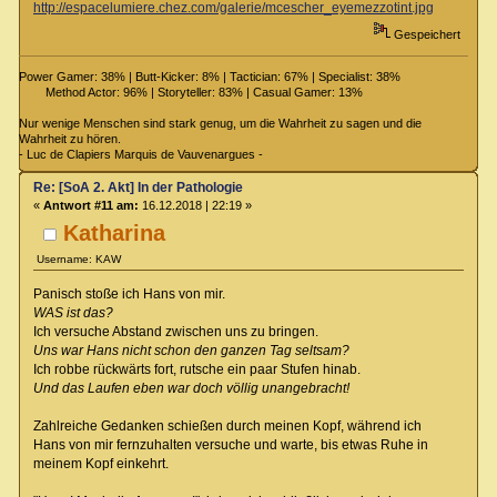
http://espacelumiere.chez.com/galerie/mcescher_eyemezzotint.jpg
Gespeichert
Power Gamer: 38% | Butt-Kicker: 8% | Tactician: 67% | Specialist: 38%
Method Actor: 96% | Storyteller: 83% | Casual Gamer: 13%
Nur wenige Menschen sind stark genug, um die Wahrheit zu sagen und die
Wahrheit zu hören.
- Luc de Clapiers Marquis de Vauvenargues -
Re: [SoA 2. Akt] In der Pathologie
«
Antwort #11 am:
16.12.2018 | 22:19 »
Katharina
Username: KAW
Panisch stoße ich Hans von mir.
WAS ist das?
Ich versuche Abstand zwischen uns zu bringen.
Uns war Hans nicht schon den ganzen Tag seltsam?
Ich robbe rückwärts fort, rutsche ein paar Stufen hinab.
Und das Laufen eben war doch völlig unangebracht!
Zahlreiche Gedanken schießen durch meinen Kopf, während ich
Hans von mir fernzuhalten versuche und warte, bis etwas Ruhe in
meinem Kopf einkehrt.