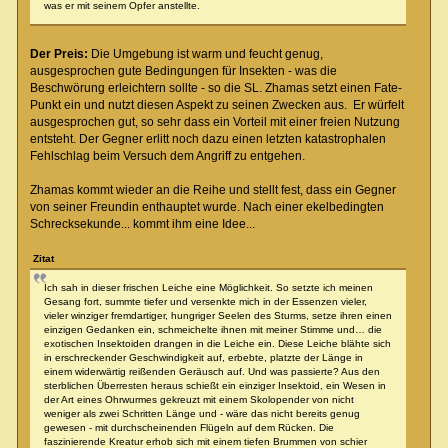
was er mit seinem Opfer anstellte.
Der Preis:
Die Umgebung ist warm und feucht genug,
ausgesprochen gute Bedingungen für Insekten - was die
Beschwörung erleichtern sollte - so die SL. Zhamas setzt einen Fate-
Punkt ein und nutzt diesen Aspekt zu seinen Zwecken aus. Er würfelt
ausgesprochen gut, so sehr dass ein Vorteil mit einer freien Nutzung
entsteht. Der Gegner erlitt noch dazu einen letzten katastrophalen
Fehlschlag beim Versuch dem Angriff zu entgehen.
Zhamas kommt wieder an die Reihe und stellt fest, dass ein Gegner
von seiner Freundin enthauptet wurde. Nach einer ekelbedingten
Schrecksekunde... kommt ihm eine Idee...
Zitat
Ich sah in dieser frischen Leiche eine Möglichkeit. So setzte ich meinen
Gesang fort, summte tiefer und versenkte mich in der Essenzen vieler,
vieler winziger fremdartiger, hungriger Seelen des Sturms, setze ihren einen
einzigen Gedanken ein, schmeichelte ihnen mit meiner Stimme und… die
exotischen Insektoiden drangen in die Leiche ein. Diese Leiche blähte sich
in erschreckender Geschwindigkeit auf, erbebte, platzte der Länge in
einem widerwärtig reißenden Geräusch auf. Und was passierte? Aus den
sterblichen Überresten heraus schießt ein einziger Insektoid, ein Wesen in
der Art eines Ohrwurmes gekreuzt mit einem Skolopender von nicht
weniger als zwei Schritten Länge und - wäre das nicht bereits genug
gewesen - mit durchscheinenden Flügeln auf dem Rücken. Die
faszinierende Kreatur erhob sich mit einem tiefen Brummen von schier