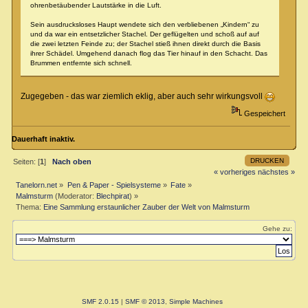
ohrenbetäubender Lautstärke in die Luft.
Sein ausdrucksloses Haupt wendete sich den verbliebenen „Kindern“ zu
und da war ein entsetzlicher Stachel. Der geflügelten und schoß auf auf
die zwei letzten Feinde zu; der Stachel stieß ihnen direkt durch die Basis
ihrer Schädel. Umgehend danach flog das Tier hinauf in den Schacht. Das
Brummen entfernte sich schnell.
Zugegeben - das war ziemlich eklig, aber auch sehr wirkungsvoll
Gespeichert
Dauerhaft inaktiv.
DRUCKEN
Seiten: [
1
]
Nach oben
« vorheriges
nächstes »
Tanelorn.net
»
Pen & Paper - Spielsysteme
»
Fate
»
Malmsturm
(Moderator:
Blechpirat
) »
Thema:
Eine Sammlung erstaunlicher Zauber der Welt von Malmsturm
Gehe zu:
SMF 2.0.15
|
SMF © 2013
,
Simple Machines