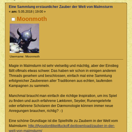
Eine Sammlung erstaunlicher Zauber der Welt von Malmsturm
«
am:
5.05.2018 | 19:00 »
Moonmoth
Username: Moonmoth
Magie in Malmsturm ist sehr vielseitig und mächtig, aber der Einstieg
fällt oftmals etwas schwer. Das haben wir schon in einigen anderen
Threads gesehen und beschlossen, einfach mal eine Sammlung
erfolgreicher Zaubereien aller Traditionen aus echten, laufenden
Kampagnen zu sammeln.
Manchmal braucht man einfach die richtige Inspiration, um ins Spiel
zu finden und auch erfahrene Læktoren, Seyder, Runengelehrte
oder erfahrene Scholaren der Dæmonologie können immer neue
Anregungen brauchen, richtig? :-)
Eine schöne Grundlage ist die Spielhilfe zu Zaubern in der Welt vom
Malmsturm:
http://ifyoudontlikeitfuckoff.de/download/zauber-in-der-
welt-von-malmsturm/