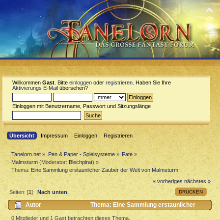
Willkommen
Gast
. Bitte
einloggen
oder
registrieren
. Haben Sie Ihre
Aktivierungs E-Mail
übersehen?
Einloggen mit Benutzername, Passwort und Sitzungslänge
Übersicht
Impressum
Einloggen
Registrieren
Tanelorn.net
»
Pen & Paper - Spielsysteme
»
Fate
»
Malmsturm
(Moderator:
Blechpirat
) »
Thema:
Eine Sammlung erstaunlicher Zauber der Welt von Malmsturm
« vorheriges
nächstes »
DRUCKEN
Seiten: [
1
]
Nach unten
Autor
Thema: Eine Sammlung erstaunlicher
Zauber der Welt von Malmsturm (Gelesen 3740 mal)
0 Mitglieder und 1 Gast betrachten dieses Thema.