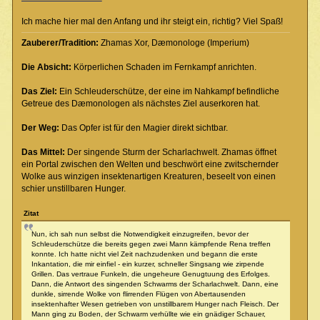
Ich mache hier mal den Anfang und ihr steigt ein, richtig? Viel Spaß!
Zauberer/Tradition:
Zhamas Xor, Dæmonologe (Imperium)
Die Absicht:
Körperlichen Schaden im Fernkampf anrichten.
Das Ziel:
Ein Schleuderschütze, der eine im Nahkampf befindliche
Getreue des Dæmonologen als nächstes Ziel auserkoren hat.
Der Weg:
Das Opfer ist für den Magier direkt sichtbar.
Das Mittel:
Der singende Sturm der Scharlachwelt. Zhamas öffnet
ein Portal zwischen den Welten und beschwört eine zwitschernder
Wolke aus winzigen insektenartigen Kreaturen, beseelt von einen
schier unstillbaren Hunger.
Zitat
Nun, ich sah nun selbst die Notwendigkeit einzugreifen, bevor der
Schleuderschütze die bereits gegen zwei Mann kämpfende Rena treffen
konnte. Ich hatte nicht viel Zeit nachzudenken und begann die erste
Inkantation, die mir einfiel - ein kurzer, schneller Singsang wie zirpende
Grillen. Das vertraue Funkeln, die ungeheure Genugtuung des Erfolges.
Dann, die Antwort des singenden Schwarms der Scharlachwelt. Dann, eine
dunkle, sirrende Wolke von flirrenden Flügen von Abertausenden
insektenhafter Wesen getrieben von unstillbarem Hunger nach Fleisch. Der
Mann ging zu Boden, der Schwarm verhüllte wie ein gnädiger Schauer,