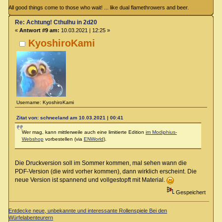
All good things come to those who wait! ... like dual flamethrowers and beer.
Re: Achtung! Cthulhu in 2d20
«
Antwort #9 am:
10.03.2021 | 12:25 »
KyoshiroKami
Username: KyoshiroKami
Zitat von: schneeland am 10.03.2021 | 00:41
Wer mag, kann mittlerweile auch eine limitierte Edition
im Modiphius-
Webshop
vorbestellen (via
ENWorld
).
Die Druckversion soll im Sommer kommen, mal sehen wann die
PDF-Version (die wird vorher kommen), dann wirklich erscheint. Die
neue Version ist spannend und vollgestopft mit Material.
Gespeichert
Entdecke neue, unbekannte und interessante Rollenspiele Bei den
Würfelabenteurern