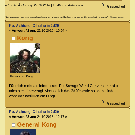
«
Letzte Änderung: 22.10.2018 | 13:48 von Antariuk
»
Gespeichert
"Ein Zauberer mag noch so raffiniert sein, ein Messer im Rücken wird seinen Stil ernsthaft versauen." - Steven Brust
Re: Achtung! Cthulhu in 2d20
«
Antwort #2 am:
22.10.2018 | 13:54 »
Korig
Username: Korig
Für mich mehr als interessant. Die Savage World Conversion hatte
mich nicht überzeugt. Aber da ich das 2d20 sowie so spitze finde,
wäre das natürlich ein Ding!
Gespeichert
Re: Achtung! Cthulhu in 2d20
«
Antwort #3 am:
24.10.2018 | 12:17 »
General Kong