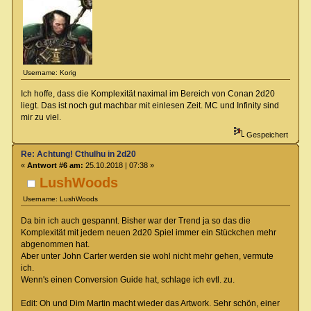
Username: Korig
Ich hoffe, dass die Komplexität naximal im Bereich von Conan 2d20
liegt. Das ist noch gut machbar mit einlesen Zeit. MC und Infinity sind
mir zu viel.
Gespeichert
Re: Achtung! Cthulhu in 2d20
«
Antwort #6 am:
25.10.2018 | 07:38 »
LushWoods
Username: LushWoods
Da bin ich auch gespannt. Bisher war der Trend ja so das die
Komplexität mit jedem neuen 2d20 Spiel immer ein Stückchen mehr
abgenommen hat.
Aber unter John Carter werden sie wohl nicht mehr gehen, vermute
ich.
Wenn's einen Conversion Guide hat, schlage ich evtl. zu.
Edit: Oh und Dim Martin macht wieder das Artwork. Sehr schön, einer