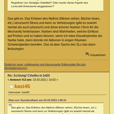
Regelform von Geistiger Stabilität? Oder wurde dieser Aspekt des
Lovecraft-Universums weggelassen?
Das gibt es. Das Erleben des Mythos (Wesen sehen, Bücher lesen,
etc.) verursacht Stress und kann zu Verletzungen (gibt es sowohl
mental als auch physisch) und diese können Narben (Term für die
Mechanik) hinterlassen. Narben sind Wahrheiten, welche Einfluss
auf Proben und so haben können, wenn ich etwa Klaustrophobie als
Narbe habe, dann könnte mir Aktionen in engen Räumen
Schwierigkeiten bereiten. Das ist aber Sache des SLs das dann
festzulegen.
Gespeichert
Entdecke neue, unbekannte und interessante Rollenspiele Bei den
Würfelabenteurern
Re: Achtung! Cthulhu in 2d20
«
Antwort #13 am:
23.03.2021 | 10:02 »
kasi45
Username: kasi45
Zitat von: KyoshiroKami am 23.03.2021 | 08:41
Das gibt es. Das Erleben des Mythos (Wesen sehen, Bücher lesen, etc.)
verursacht Stress und kann zu Verletzungen (gibt es sowohl mental als