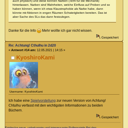
auch physisch) und diese können Narben (Term für die Mechanik)
hinterlassen. Narben sind Wahrheiten, welche Einfluss auf Proben und so
haben können, wenn ich etwa Klaustrophobie als Narbe habe, dann
könnte mir Aktionen in engen Räumen Schwierigkeiten bereiten. Das ist
aber Sache des SLs das dann festzulegen.
Danke für die Info
Mehr wollte ich gar nicht wissen.
Gespeichert
Re: Achtung! Cthulhu in 2d20
«
Antwort #14 am:
12.05.2021 | 14:15 »
KyoshiroKami
Username: KyoshiroKami
Ich habe eine
Spielvorstellung
zur neuen Version von Achtung!
Chtulhu verfasst mit den wichtigsten Informationen zu beiden
Büchern.
Gespeichert
Entdecke neue, unbekannte und interessante Rollenspiele Bei den