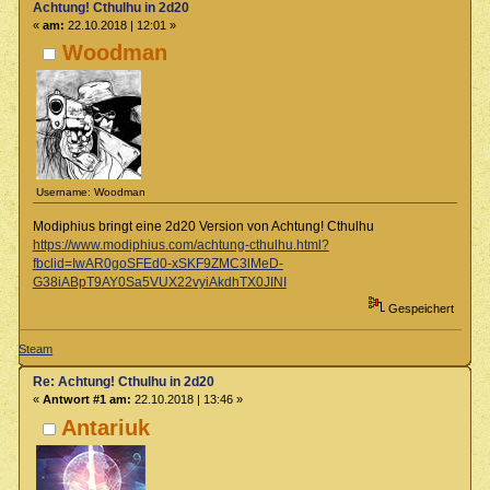
Achtung! Cthulhu in 2d20
«
am:
22.10.2018 | 12:01 »
Woodman
Username: Woodman
Modiphius bringt eine 2d20 Version von Achtung! Cthulhu
https://www.modiphius.com/achtung-cthulhu.html?
fbclid=IwAR0goSFEd0-xSKF9ZMC3lMeD-
G38iABpT9AY0Sa5VUX22vyiAkdhTX0JINI
Gespeichert
Steam
Re: Achtung! Cthulhu in 2d20
«
Antwort #1 am:
22.10.2018 | 13:46 »
Antariuk