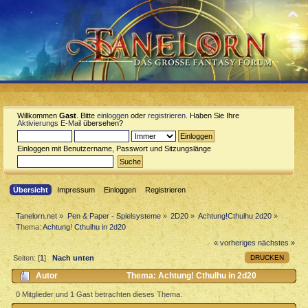
Willkommen
Gast
. Bitte
einloggen
oder
registrieren
. Haben Sie Ihre
Aktivierungs E-Mail
übersehen?
Einloggen mit Benutzername, Passwort und Sitzungslänge
Übersicht
Impressum
Einloggen
Registrieren
Tanelorn.net
»
Pen & Paper - Spielsysteme
»
2D20
»
Achtung!Cthulhu 2d20
»
Thema:
Achtung! Cthulhu in 2d20
« vorheriges
nächstes »
DRUCKEN
Seiten: [
1
]
Nach unten
Autor
Thema: Achtung! Cthulhu in 2d20
(Gelesen 5561 mal)
0 Mitglieder und 1 Gast betrachten dieses Thema.