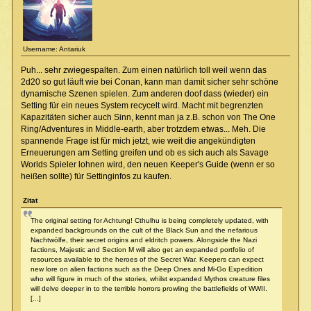
Username: Antariuk
Puh... sehr zwiegespalten. Zum einen natürlich toll weil wenn das
2d20 so gut läuft wie bei Conan, kann man damit sicher sehr schöne
dynamische Szenen spielen. Zum anderen doof dass (wieder) ein
Setting für ein neues System recycelt wird. Macht mit begrenzten
Kapazitäten sicher auch Sinn, kennt man ja z.B. schon von The One
Ring/Adventures in Middle-earth, aber trotzdem etwas... Meh. Die
spannende Frage ist für mich jetzt, wie weit die angekündigten
Erneuerungen am Setting greifen und ob es sich auch als Savage
Worlds Spieler lohnen wird, den neuen Keeper's Guide (wenn er so
heißen sollte) für Settinginfos zu kaufen.
Zitat
The original setting for Achtung! Cthulhu is being completely updated, with
expanded backgrounds on the cult of the Black Sun and the nefarious
Nachtwölfe, their secret origins and eldritch powers. Alongside the Nazi
factions, Majestic and Section M will also get an expanded portfolio of
resources available to the heroes of the Secret War. Keepers can expect
new lore on alien factions such as the Deep Ones and Mi-Go Expedition
who will figure in much of the stories, whilst expanded Mythos creature files
will delve deeper in to the terrible horrors prowling the battlefields of WWII.
[...]