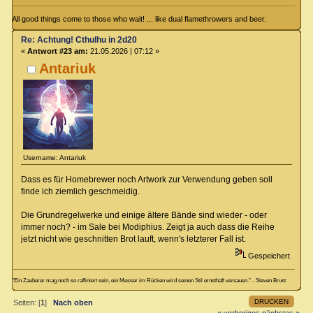
All good things come to those who wait! ... like dual flamethrowers and beer.
Re: Achtung! Cthulhu in 2d20
«
Antwort #23 am:
21.05.2026 | 07:12 »
Antariuk
Username: Antariuk
Dass es für Homebrewer noch Artwork zur Verwendung geben soll
finde ich ziemlich geschmeidig.
Die Grundregelwerke und einige ältere Bände sind wieder - oder
immer noch? - im Sale bei Modiphius. Zeigt ja auch dass die Reihe
jetzt nicht wie geschnitten Brot lauft, wenn's letzterer Fall ist.
Gespeichert
"Ein Zauberer mag noch so raffiniert sein, ein Messer im Rücken wird seinen Stil ernsthaft versauen." - Steven Brust
DRUCKEN
Seiten: [
1
]
Nach oben