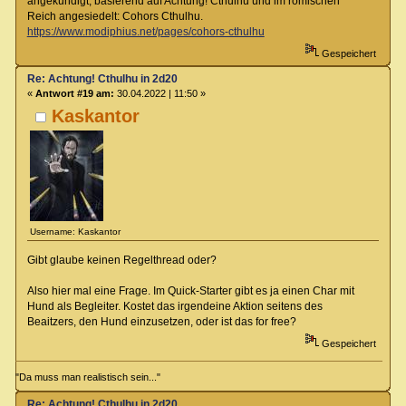
angekündigt, basierend auf Achtung! Cthulhu und im römischen
Reich angesiedelt: Cohors Cthulhu.
https://www.modiphius.net/pages/cohors-cthulhu
Gespeichert
Re: Achtung! Cthulhu in 2d20
«
Antwort #19 am:
30.04.2022 | 11:50 »
Kaskantor
Username: Kaskantor
Gibt glaube keinen Regelthread oder?
Also hier mal eine Frage. Im Quick-Starter gibt es ja einen Char mit
Hund als Begleiter. Kostet das irgendeine Aktion seitens des
Beaitzers, den Hund einzusetzen, oder ist das for free?
Gespeichert
"Da muss man realistisch sein..."
Re: Achtung! Cthulhu in 2d20