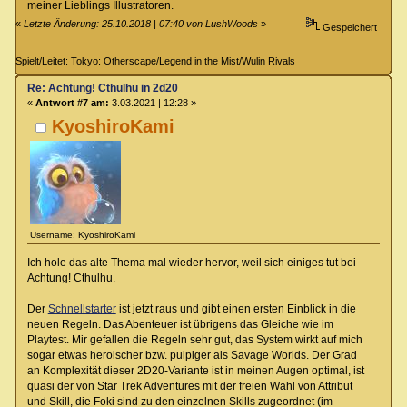
meiner Lieblings Illustratoren.
«
Letzte Änderung: 25.10.2018 | 07:40 von LushWoods
»
Gespeichert
Spielt/Leitet: Tokyo: Otherscape/Legend in the Mist/Wulin Rivals
Re: Achtung! Cthulhu in 2d20
«
Antwort #7 am:
3.03.2021 | 12:28 »
KyoshiroKami
Username: KyoshiroKami
Ich hole das alte Thema mal wieder hervor, weil sich einiges tut bei
Achtung! Cthulhu.
Der
Schnellstarter
ist jetzt raus und gibt einen ersten Einblick in die
neuen Regeln. Das Abenteuer ist übrigens das Gleiche wie im
Playtest. Mir gefallen die Regeln sehr gut, das System wirkt auf mich
sogar etwas heroischer bzw. pulpiger als Savage Worlds. Der Grad
an Komplexität dieser 2D20-Variante ist in meinen Augen optimal, ist
quasi der von Star Trek Adventures mit der freien Wahl von Attribut
und Skill, die Foki sind zu den einzelnen Skills zugeordnet (im