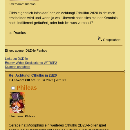
Username: Drantos
Gibts eigentlich Infos darüber, ob Achtung! Cthullhu 2d20 in deutsch
erscheinen wird und wenn ja wo. Uhrwerk hatte sich meiner Kenntnis
nach indifferent geäußert, oder hab ich was verpasst?
cu Drantos
Gespeichert
Eingetragener D&D4e Fanboy
Links zu D&D4e
Enemy Within Spielberichte WFRSP2
Drantos oneshots
Re: Achtung! Cthulhu in 2d20
«
Antwort #18 am:
21.04.2022 | 20:18 »
Phileas
Username: Phileas
Gerade hat Modiphius ein weiteres Cthulhu 2D20-Rollenspiel