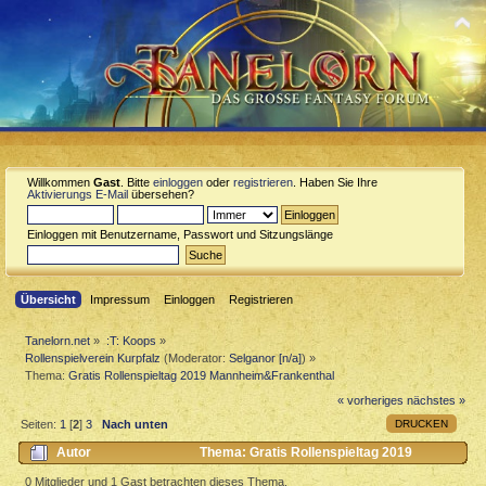
Willkommen
Gast
. Bitte
einloggen
oder
registrieren
. Haben Sie Ihre
Aktivierungs E-Mail
übersehen?
Einloggen mit Benutzername, Passwort und Sitzungslänge
Übersicht
Impressum
Einloggen
Registrieren
Tanelorn.net
»
:T: Koops
»
Rollenspielverein Kurpfalz
(Moderator:
Selganor [n/a]
) »
Thema:
Gratis Rollenspieltag 2019 Mannheim&Frankenthal
« vorheriges
nächstes »
DRUCKEN
Seiten:
1
[
2
]
3
Nach unten
Autor
Thema: Gratis Rollenspieltag 2019
Mannheim&Frankenthal (Gelesen 13273 mal)
0 Mitglieder und 1 Gast betrachten dieses Thema.