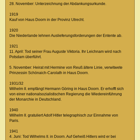
28. November: Unterzeichnung der Abdankungsurkunde.
1919
Kauf von Haus Doorn in der Provinz Utrecht.
1920
Die Niederlande lehnen Auslieferungsforderungen der Entente ab.
1921
11. April: Tod seiner Frau Auguste Viktoria. Ihr Leichnam wird nach
Potsdam überführt.
5. November: Heirat mit Hermine von Reuß ältere Linie, verwitwete
Prinzessin Schönaich-Carolath in Haus Doorn.
1931/32
Wilhelm II. empfängt Hermann Göring in Haus Doorn. Er erhofft sich
von einer nationalsozialistischen Regierung die Wiedereinführung
der Monarchie in Deutschland.
1940
Wilhelm II. gratuliert Adolf Hitler telegraphisch zur Einnahme von
Paris.
1941
4. Juni: Tod Wilhelms II. in Doorn. Auf Geheiß Hitlers wird er bei