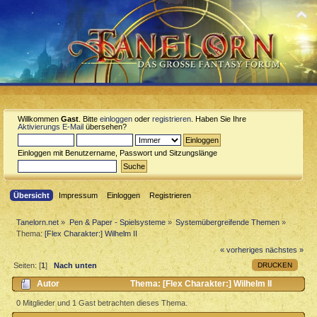
Willkommen
Gast
. Bitte
einloggen
oder
registrieren
. Haben Sie Ihre
Aktivierungs E-Mail
übersehen?
Einloggen mit Benutzername, Passwort und Sitzungslänge
Übersicht
Impressum
Einloggen
Registrieren
Tanelorn.net
»
Pen & Paper - Spielsysteme
»
Systemübergreifende Themen
»
Thema:
[Flex Charakter:] Wilhelm II
« vorheriges
nächstes »
DRUCKEN
Seiten: [
1
]
Nach unten
Autor
Thema: [Flex Charakter:] Wilhelm II
(Gelesen 10406 mal)
0 Mitglieder und 1 Gast betrachten dieses Thema.