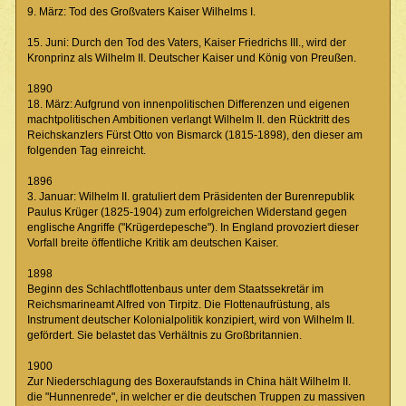
9. März: Tod des Großvaters Kaiser Wilhelms I.
15. Juni: Durch den Tod des Vaters, Kaiser Friedrichs III., wird der
Kronprinz als Wilhelm II. Deutscher Kaiser und König von Preußen.
1890
18. März: Aufgrund von innenpolitischen Differenzen und eigenen
machtpolitischen Ambitionen verlangt Wilhelm II. den Rücktritt des
Reichskanzlers Fürst Otto von Bismarck (1815-1898), den dieser am
folgenden Tag einreicht.
1896
3. Januar: Wilhelm II. gratuliert dem Präsidenten der Burenrepublik
Paulus Krüger (1825-1904) zum erfolgreichen Widerstand gegen
englische Angriffe ("Krügerdepesche"). In England provoziert dieser
Vorfall breite öffentliche Kritik am deutschen Kaiser.
1898
Beginn des Schlachtflottenbaus unter dem Staatssekretär im
Reichsmarineamt Alfred von Tirpitz. Die Flottenaufrüstung, als
Instrument deutscher Kolonialpolitik konzipiert, wird von Wilhelm II.
gefördert. Sie belastet das Verhältnis zu Großbritannien.
1900
Zur Niederschlagung des Boxeraufstands in China hält Wilhelm II.
die "Hunnenrede", in welcher er die deutschen Truppen zu massiven