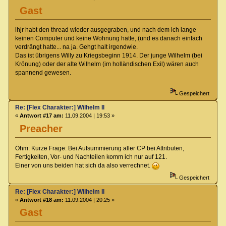
Gast
ihjr habt den thread wieder ausgegraben, und nach dem ich lange
keinen Computer und keine Wohnung hatte, (und es danach einfach
verdrängt hatte... na ja. Gehgt halt irgendwie.
Das ist übrigens Willy zu Kriegsbeginn 1914. Der junge Wilhelm (bei
Krönung) oder der alte Wilhelm (im holländischen Exil) wären auch
spannend gewesen.
Gespeichert
Re: [Flex Charakter:] Wilhelm II
«
Antwort #17 am:
11.09.2004 | 19:53 »
Preacher
Öhm: Kurze Frage: Bei Aufsummierung aller CP bei Attributen,
Fertigkeiten, Vor- und Nachteilen komm ich nur auf 121.
Einer von uns beiden hat sich da also verrechnet.
Gespeichert
Re: [Flex Charakter:] Wilhelm II
«
Antwort #18 am:
11.09.2004 | 20:25 »
Gast