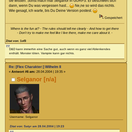
sie wissen. Sonst mach mal Selganor in GURPS. Er beschwert sich
dann, wenn Du was vergessen hast...
Ne,ne so wird das nichts.
Wie gesagt, ich warte, bis Du Deine Version postest.
Gespeichert
Where is the fun at? - The rules should tell me clearly - And how to get there
-
Don't try to make me feel like I live there, make me care about it.
-
Zitat von: 1of3
D&D kann immerhin eine Sache gut, auch wenn es ganz viel Ablenkendes
enthält: Monster töten. Vampire kann gar nichts.
Re: [Flex Charakter:] Wilhelm II
«
Antwort #6 am:
28.04.2004 | 19:35 »
Selganor [n/a]
Username: Selganor
Zitat von: Satyr am 28.04.2004 | 19:23