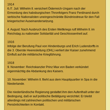
1914
6./7. Juli: Wilhelm II. versichert Österreich-Ungarn nach der
Ermordung des habsburgischen Thronfolgers Franz Ferdinand durch
serbische Nationalisten uneingeschränkte Bündnisstreue für den Fall
kriegerischer Auseinandersetzung.
4. August: Nach Ausbruch des Ersten Weltkriegs ruft Wilhelm II. im
Reichstag zu nationaler Solidarität und Geschlossenheit auf.
1916
Infolge der Berufung Paul von Hindenburgs und Erich Ludendorffs in
die 3. Oberste Heeresleitung (OHL) verliert der Kaiser zunehmend
Einfluß auf die militärische Kriegführung.
1918
9. November: Reichskanzler Prinz Max von Baden verkündet
eigenmächtig die Abdankung des Kaisers.
10. November: Wilhelm II. flieht aus dem Hauptquartier in Spa in die
Niederlande.
Die niederländische Regierung gestattet ihm den Aufenthalt unter der
Bedingung, daß er auf politische Betätigung verzichtet. Er bleibt
allerdings mit zahlreichen politischen und militärischen
Persönlichkeiten in Kontakt.