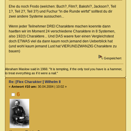
Ehe du noch Frodo (welchen: Buch?, Film?, Bakshi?, Jackson?, Teil
1?, Teil 2?, Teil 3?) und Fuchur "in die Runde wirfst" solltest du dir
zwei andere Systeme aussuchen...
Wenn jeder Teilnehmer DREI Charaktere machen koennte dann
haetten wir im Moment 24 verschiedene Charaktere in 8 Systemen,
also 192(!) Charaktere... Und DAS waere fuer einen Vergleichstest
doch ETWAS viel da dann kaum noch jemand den Ueberblick hat
(und wohl kaum jemand Lust hat VIERUNDZWANZIG Charaktere zu
bauen)
Gespeichert
Abraham Maslow said in 1966: "It is tempting, if the only tool you have is a hammer,
to treat everything as if it were a nail."
Re: [Flex Charakter:] Wilhelm II
«
Antwort #10 am:
30.04.2004 | 10:02 »
6