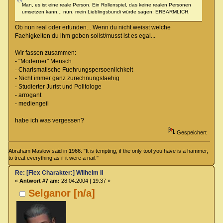
Man, es ist eine reale Person. Ein Rollenspiel, das keine realen Personen
umsetzen kann... nun, mein Lieblingsbundi würde sagen: ERBÄRMLICH.
Ob nun real oder erfunden... Wenn du nicht weisst welche
Faehigkeiten du ihm geben sollst/musst ist es egal...
Wir fassen zusammen:
- "Moderner" Mensch
- Charismatische Fuehrungspersoenlichkeit
- Nicht immer ganz zurechnungsfaehig
- Studierter Jurist und Politologe
- arrogant
- mediengeil
habe ich was vergessen?
Gespeichert
Abraham Maslow said in 1966: "It is tempting, if the only tool you have is a hammer,
to treat everything as if it were a nail."
Re: [Flex Charakter:] Wilhelm II
«
Antwort #7 am:
28.04.2004 | 19:37 »
Selganor [n/a]