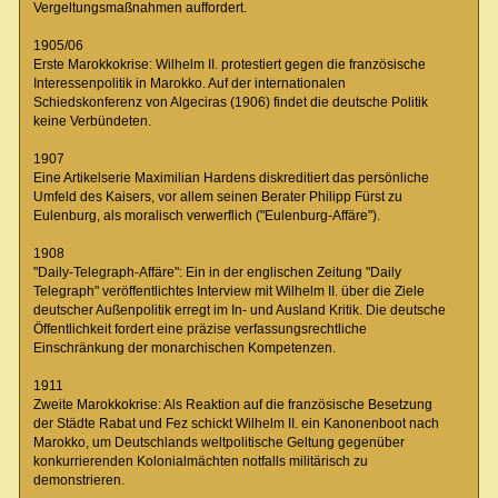
Vergeltungsmaßnahmen auffordert.
1905/06
Erste Marokkokrise: Wilhelm II. protestiert gegen die französische
Interessenpolitik in Marokko. Auf der internationalen
Schiedskonferenz von Algeciras (1906) findet die deutsche Politik
keine Verbündeten.
1907
Eine Artikelserie Maximilian Hardens diskreditiert das persönliche
Umfeld des Kaisers, vor allem seinen Berater Philipp Fürst zu
Eulenburg, als moralisch verwerflich ("Eulenburg-Affäre").
1908
"Daily-Telegraph-Affäre": Ein in der englischen Zeitung "Daily
Telegraph" veröffentlichtes Interview mit Wilhelm II. über die Ziele
deutscher Außenpolitik erregt im In- und Ausland Kritik. Die deutsche
Öffentlichkeit fordert eine präzise verfassungsrechtliche
Einschränkung der monarchischen Kompetenzen.
1911
Zweite Marokkokrise: Als Reaktion auf die französische Besetzung
der Städte Rabat und Fez schickt Wilhelm II. ein Kanonenboot nach
Marokko, um Deutschlands weltpolitische Geltung gegenüber
konkurrierenden Kolonialmächten notfalls militärisch zu
demonstrieren.