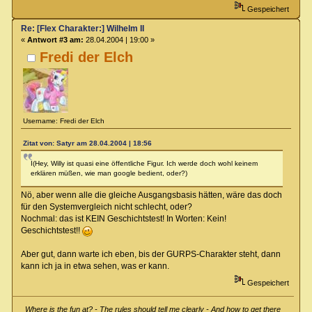
Gespeichert
Re: [Flex Charakter:] Wilhelm II
«
Antwort #3 am:
28.04.2004 | 19:00 »
Fredi der Elch
Username: Fredi der Elch
Zitat von: Satyr am 28.04.2004 | 18:56
I(Hey, Willy ist quasi eine öffentliche Figur. Ich werde doch wohl keinem
erklären müßen, wie man google bedient, oder?)
Nö, aber wenn alle die gleiche Ausgangsbasis hätten, wäre das doch
für den Systemvergleich nicht schlecht, oder?
Nochmal: das ist KEIN Geschichtstest! In Worten: Kein!
Geschichtstest!!
Aber gut, dann warte ich eben, bis der GURPS-Charakter steht, dann
kann ich ja in etwa sehen, was er kann.
Gespeichert
Where is the fun at? - The rules should tell me clearly - And how to get there