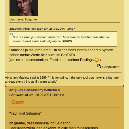
Username: Selganor
Zitat von: Fredi der Elch am 28.04.2004 | 19:27
Nun, es kann ja Personen umsetzen. Aber man muss schon was über sie
wissen. Sonst mach mal Selganor in GURPS.
Kannst es ja mal probieren... in mindestens einem anderen System
stehen meine Werte hier auch im GroFaFo.
(Um es einzuschraenken: Es ist eines meiner Postings
)
Gespeichert
Abraham Maslow said in 1966: "It is tempting, if the only tool you have is a hammer,
to treat everything as if it were a nail."
Re: [Flex Charakter:] Wilhelm II
«
Antwort #8 am:
28.04.2004 | 19:41 »
Gast
"Mach mal Selganor"
Ich glaube, dass überlase ich Selganor...
Oder irgendwem, den er kennt. (Sollte man mir allerdings