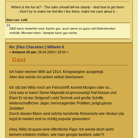
Where is the fun at? - The rules should tell me clearly - And how to get there
-
Don't try to make me feel like I live there, make me care about it.
-
Zitat von: 1of3
D&D kann immerhin eine Sache gut, auch wenn es ganz viel Ablenkendes
enthält: Monster töten. Vampire kann gar nichts.
Re: [Flex Charakter:] Wilhelm II
«
Antwort #2 am:
28.04.2004 | 18:56 »
Gast
Ich habe meinen Willi auf 1914, Kriegsbeginn ausgelegt.
Aber das würde ich jedem selbst überlassen.
Ich sitz bei Willy noch am Feinschliff, kommt Morgen oder so...
Und was er kann! Seine Majestät ist grrrossartig! Hat Klasse und
Élan! Er ist der Zeitgeist! Liebt Technik und große Schiffe,
leidenschaftlicher Jäger, hervoragender Politiker, prägt ganze
Zeitalter!
Durch diesen Mann sind solche berühmte Reiseziele wie Verdun (da
legst di nieder) erst so richtig populär geworden!
(Hey, Willy ist quasi eine öffentliche Figur. Ich werde doch wohl
keinem erklären müßen, wie man google bedient, oder?)