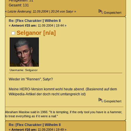
Fertigkeiten: 51
Gesamt: 131
«
Letzte Änderung: 11.09.2004 | 20:24 von Satyr
»
Gespeichert
Re: [Flex Charakter:] Wilhelm II
«
Antwort #15 am:
11.09.2004 | 19:44 »
Selganor [n/a]
Username: Selganor
Wieder im "Rennen", Satyr?
Meine HERO-Version kommt wohl heute abend. (Basierend auf dem
Wikipedia-Artikel der doch recht umfangreich ist)
Gespeichert
Abraham Maslow said in 1966: "It is tempting, if the only tool you have is a hammer,
to treat everything as if it were a nail."
Re: [Flex Charakter:] Wilhelm II
«
Antwort #16 am:
11.09.2004 | 19:49 »