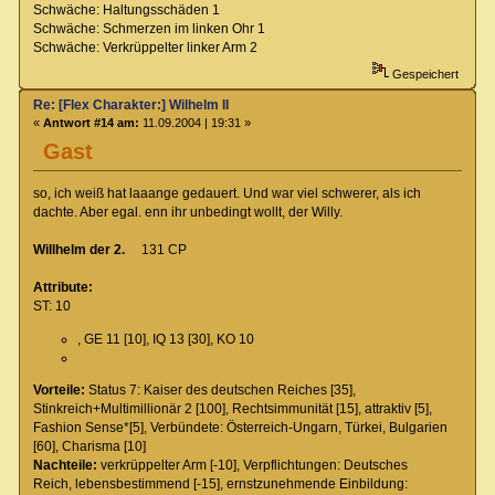
Schwäche: Haltungsschäden 1
Schwäche: Schmerzen im linken Ohr 1
Schwäche: Verkrüppelter linker Arm 2
Gespeichert
Re: [Flex Charakter:] Wilhelm II
«
Antwort #14 am:
11.09.2004 | 19:31 »
Gast
so, ich weiß hat laaange gedauert. Und war viel schwerer, als ich
dachte. Aber egal. enn ihr unbedingt wollt, der Willy.
Willhelm der 2.
131 CP
Attribute:
ST: 10
, GE 11 [10], IQ 13 [30], KO 10
Vorteile:
Status 7: Kaiser des deutschen Reiches [35],
Stinkreich+Multimillionär 2 [100], Rechtsimmunität [15], attraktiv [5],
Fashion Sense*[5], Verbündete: Österreich-Ungarn, Türkei, Bulgarien
[60], Charisma [10]
Nachteile:
verkrüppelter Arm [-10], Verpflichtungen: Deutsches
Reich, lebensbestimmend [-15], ernstzunehmende Einbildung: