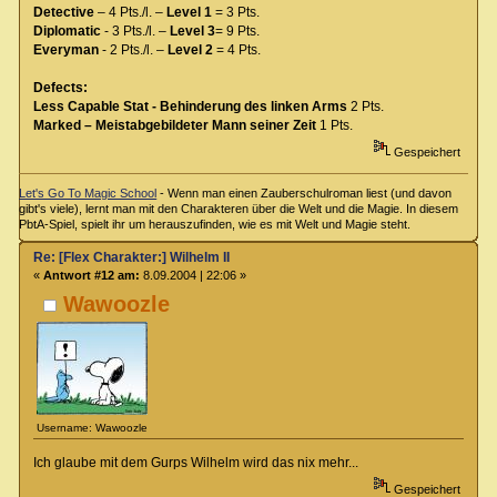
Detective
– 4 Pts./l. –
Level 1
= 3 Pts.
Diplomatic
- 3 Pts./l. –
Level 3
= 9 Pts.
Everyman
- 2 Pts./l. –
Level 2
= 4 Pts.
Defects:
Less Capable Stat - Behinderung des linken Arms
2 Pts.
Marked – Meistabgebildeter Mann seiner Zeit
1 Pts.
Gespeichert
Let's Go To Magic School
- Wenn man einen Zauberschulroman liest (und davon
gibt's viele), lernt man mit den Charakteren über die Welt und die Magie. In diesem
PbtA-Spiel, spielt ihr um herauszufinden, wie es mit Welt und Magie steht.
Re: [Flex Charakter:] Wilhelm II
«
Antwort #12 am:
8.09.2004 | 22:06 »
Wawoozle
Username: Wawoozle
Ich glaube mit dem Gurps Wilhelm wird das nix mehr...
Gespeichert