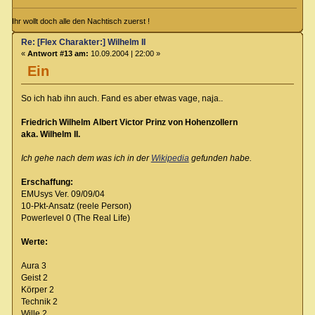
Ihr wollt doch alle den Nachtisch zuerst !
Re: [Flex Charakter:] Wilhelm II
«
Antwort #13 am:
10.09.2004 | 22:00 »
Ein
So ich hab ihn auch. Fand es aber etwas vage, naja..
Friedrich Wilhelm Albert Victor Prinz von Hohenzollern
aka. Wilhelm II.
Ich gehe nach dem was ich in der
Wikipedia
gefunden habe.
Erschaffung:
EMUsys Ver. 09/09/04
10-Pkt-Ansatz (reele Person)
Powerlevel 0 (The Real Life)
Werte:
Aura 3
Geist 2
Körper 2
Technik 2
Wille 2