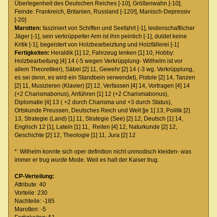
Überlegenheit des Deutschen Reiches [-10], Größenwahn [-10],
Feinde: Frankreich, Britanien, Russland [-120!], Manisch-Depressiv
[-20]
Marotten:
fasziniert von Schiffen und Seefahrt [-1], leidenschaftlicher
Jäger [-1], sein verkrüppelter Arm ist ihm peinlich [-1], duldet keine
Kritik [-1], begeistert von Holzbearbeiztung und Holzfällerei [-1]
Fertigkeiten:
Heraldik [1] 12, Fahrzeug lenken [1] 10, Hobby:
Holzbearbeitung [4] 14 (-5 wegen Verkrüpplung- Willhelm ist vor
allem Theoretiker), Säbel [2] 11, Gewehr [2] 14 (-3 wg. Verkrüpplung,
es sei denn, es wird ein Standbein verwendet), Pistole [2] 14, Tanzen
[2] 11, Musizieren (Klavier) [2] 12, Verfassen [4] 14, Vortragen [4] 14
(+2 Charismabonus), Anführen [1] 12 (+2 Charismabonus),
Diplomatie [4] 13 ( +2 durch Charisma und +3 durch Status),
Ortskunde Preussen, Deutsches Reich und Welt [je 1] 13, Politik [2]
13, Strategie (Land) [1] 11, Strategie (See) [2] 12, Deutsch [1] 14,
Englisch 12 [1], Latein [1] 11, Reiten [4] 12, Naturkunde [2] 12,
Geschichte [2] 12, Theologie [1] 11, Jura [2] 12
*: Wilhelm konnte sich oper definition nicht unmodisch kleiden- was
immer er trug
wurde
Mode. Weil es halt der Kaiser trug.
CP-Verteilung:
Attribute: 40
Vorteile: 230
Nachteile: -185
Marotten: -5