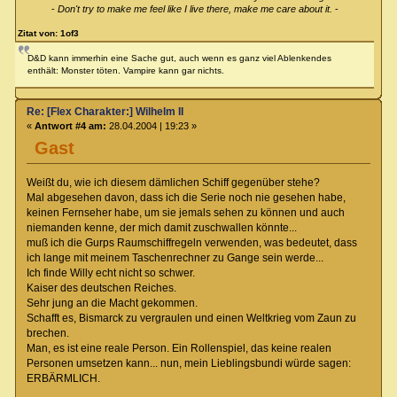
-
Don't try to make me feel like I live there, make me care about it.
-
Zitat von: 1of3
D&D kann immerhin eine Sache gut, auch wenn es ganz viel Ablenkendes
enthält: Monster töten. Vampire kann gar nichts.
Re: [Flex Charakter:] Wilhelm II
«
Antwort #4 am:
28.04.2004 | 19:23 »
Gast
Weißt du, wie ich diesem dämlichen Schiff gegenüber stehe?
Mal abgesehen davon, dass ich die Serie noch nie gesehen habe,
keinen Fernseher habe, um sie jemals sehen zu können und auch
niemanden kenne, der mich damit zuschwallen könnte...
muß ich die Gurps Raumschiffregeln verwenden, was bedeutet, dass
ich lange mit meinem Taschenrechner zu Gange sein werde...
Ich finde Willy echt nicht so schwer.
Kaiser des deutschen Reiches.
Sehr jung an die Macht gekommen.
Schafft es, Bismarck zu vergraulen und einen Weltkrieg vom Zaun zu
brechen.
Man, es ist eine reale Person. Ein Rollenspiel, das keine realen
Personen umsetzen kann... nun, mein Lieblingsbundi würde sagen:
ERBÄRMLICH.