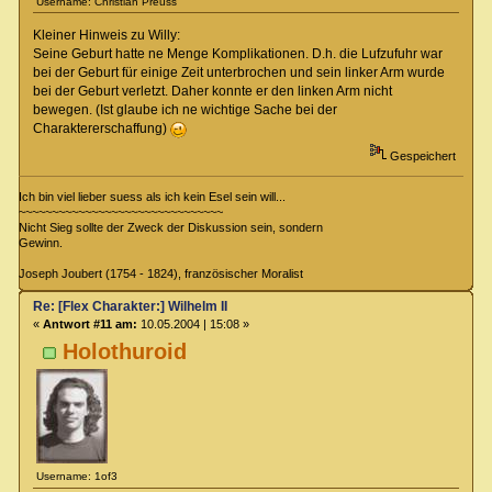
Username: Christian Preuss
Kleiner Hinweis zu Willy:
Seine Geburt hatte ne Menge Komplikationen. D.h. die Lufzufuhr war
bei der Geburt für einige Zeit unterbrochen und sein linker Arm wurde
bei der Geburt verletzt. Daher konnte er den linken Arm nicht
bewegen. (Ist glaube ich ne wichtige Sache bei der
Charaktererschaffung)
Gespeichert
Ich bin viel lieber suess als ich kein Esel sein will...
~~~~~~~~~~~~~~~~~~~~~~~~~~~~~~~
Nicht Sieg sollte der Zweck der Diskussion sein, sondern
Gewinn.
Joseph Joubert (1754 - 1824), französischer Moralist
Re: [Flex Charakter:] Wilhelm II
«
Antwort #11 am:
10.05.2004 | 15:08 »
Holothuroid
Username: 1of3