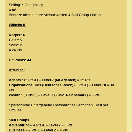
Setting: ~ Conspiracy
X:=6
Benutze nicht-lineare Attributskosten & Skill Group-Option
Wilhelm II.
Körper: 4
Geist: 5
Seele: 6
= 24 Pts.
Hit Points: 44
Attribute:
Agents *
(5 Pts./l.) –
Level 7 (60 Agenten)
= 35 Pts.
Organisational Ties (Deutsches Reich)
(3 Pts./l.) –
Level 10
= 30
Pts.
Wealth *
(3 Pts./l.) –
Level 2 (2 Mio. Reichsmark)
= 5 Pts.
* persönliche Untergebene / persönliches Vermögen. Rest per
OrgTies.
Skill Groups
Adventuring
– 4 Pts./l. –
Level 2
= 8 Pts.
Business
– 2 Pts./l. –
Level 2
= 4 Pts.