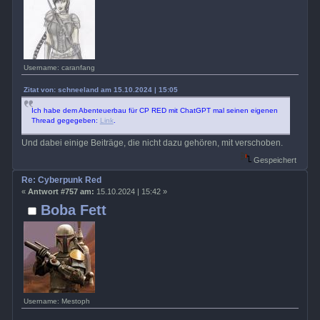
Username: caranfang
Zitat von: schneeland am 15.10.2024 | 15:05
Ich habe dem Abenteuerbau für CP RED mit ChatGPT mal seinen eigenen
Thread gegegeben:
Link
.
Und dabei einige Beiträge, die nicht dazu gehören, mit verschoben.
Gespeichert
Re: Cyberpunk Red
«
Antwort #757 am:
15.10.2024 | 15:42 »
Boba Fett
Username: Mestoph