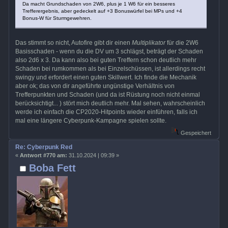
Da macht Grundschaden von 2W6, plus je 1 W6 für ein besseres
Trefferergebnis, aber gedeckelt auf +3 Bonuswürfel bei MPs und +4
Bonus-W für Sturmgewehren.
Das stimmt so nicht, Autofire gibt dir einen
Multiplikator
für die 2W6
Basisschaden - wenn du die DV um 3 schlägst, beträgt der Schaden
also 2d6 x 3. Da kann also bei guten Treffern schon deutlich mehr
Schaden bei rumkommen als bei Einzelschüssen, ist allerdings recht
swingy und erfordert einen guten Skillwert. Ich finde die Mechanik
aber ok; das von dir angeführte ungünstige Verhältnis von
Trefferpunkten und Schaden (und da ist Rüstung noch nicht einmal
berücksichtigt... ) stört mich deutlich mehr. Mal sehen, wahrscheinlich
werde ich einfach die CP2020-Hitpoints wieder einführen, falls ich
mal eine längere Cyberpunk-Kampagne spielen sollte.
Gespeichert
Re: Cyberpunk Red
«
Antwort #770 am:
31.10.2024 | 09:39 »
Boba Fett