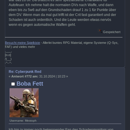
war das zu oll. Da braucht es sehr spezialisierte Charaktere für
Autofeuer. Ich nehme halt die normalen DVs nach Waffe, und dann
eben bis zu 5w6 auf den Grundschaden drauf 1 zu 1 für Punkte über
dem DV. Wenn man da mal gut trifft ist der Crit fast garantiert und der
Schaden ist auch ordentlich. Und die Leute werden etwas nervös
wenn es gegen automatische Waffen geht.
Gespeichert
Besucht meine Spielkiste
- Allerlei buntes RPG Material, eigene Systeme (Q-Sys,
FAF) und vieles mehr
,___,
[o.o]
/)__)
-"--"-
Re: Cyberpunk Red
«
Antwort #772 am:
31.10.2024 | 10:23 »
Boba Fett
Username: Mestoph
Ich bin ja immer noch bekennender Fan des Schadenmonitors von