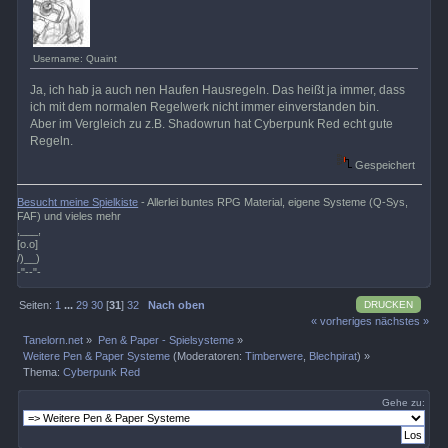
Username: Quaint
Ja, ich hab ja auch nen Haufen Hausregeln. Das heißt ja immer, dass
ich mit dem normalen Regelwerk nicht immer einverstanden bin.
Aber im Vergleich zu z.B. Shadowrun hat Cyberpunk Red echt gute
Regeln.
Gespeichert
Besucht meine Spielkiste
- Allerlei buntes RPG Material, eigene Systeme (Q-Sys,
FAF) und vieles mehr
,___,
[o.o]
/)__)
-"--"-
DRUCKEN
Seiten:
1
...
29
30
[
31
]
32
Nach oben
« vorheriges
nächstes »
Tanelorn.net
»
Pen & Paper - Spielsysteme
»
Weitere Pen & Paper Systeme
(Moderatoren:
Timberwere
,
Blechpirat
) »
Thema:
Cyberpunk Red
Gehe zu: