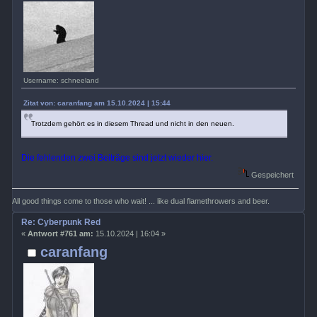
Username: schneeland
Zitat von: caranfang am 15.10.2024 | 15:44
Trotzdem gehört es in diesem Thread und nicht in den neuen.
Die fehlenden zwei Beiträge sind jetzt wieder hier.
Gespeichert
All good things come to those who wait! ... like dual flamethrowers and beer.
Re: Cyberpunk Red
«
Antwort #761 am:
15.10.2024 | 16:04 »
caranfang