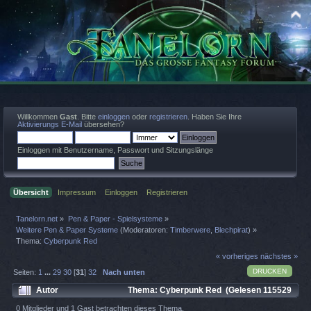
Willkommen
Gast
. Bitte
einloggen
oder
registrieren
. Haben Sie Ihre
Aktivierungs E-Mail
übersehen?
Einloggen mit Benutzername, Passwort und Sitzungslänge
Übersicht
Impressum
Einloggen
Registrieren
Tanelorn.net
»
Pen & Paper - Spielsysteme
»
Weitere Pen & Paper Systeme
(Moderatoren:
Timberwere
,
Blechpirat
) »
Thema:
Cyberpunk Red
« vorheriges
nächstes »
DRUCKEN
Seiten:
1
...
29
30
[
31
]
32
Nach unten
Autor
Thema: Cyberpunk Red (Gelesen 115529
mal)
0 Mitglieder und 1 Gast betrachten dieses Thema.