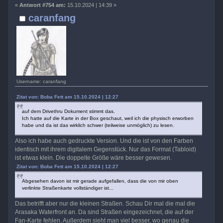
«
Antwort #754 am:
15.10.2024 | 14:39 »
caranfang
Username: caranfang
Zitat von: Boba Fett am 15.10.2024 | 12:27
auf dem Drivethru Dokument stimmt das.
Ich hatte auf die Karte in der Box geschaut, weil ich die physisch erworben
habe und da ist das wirklich schwer (teilweise unmöglich) zu lesen.
Also ich habe auch gedruckte Version. Und die ist von den Farben
identisch mit ihrem digitalem Gegenstück. Nur das Format (Tabloid)
ist etwas klein. Die doppelte Größe wäre besser gewesen.
Zitat von: Boba Fett am 15.10.2024 | 12:27
Abgesehen davon ist mir gerade aufgefallen, dass die von mir oben
verlinkte Straßenkarte vollständiger ist...
Das betrifft aber nur die kleinen Straßen. Schau Dir mal die mal die
Arasaka Waterfront an. Da sind Straßen eingezeichnet, die auf der
Fan-Karte fehlen. Außerdem sieht man viel besser, wo genau die