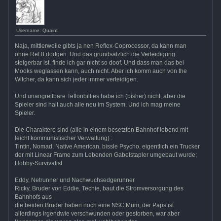
Username: Quaint
Naja, mittlerweile gibts ja nen Reflex-Coprocessor, da kann man
ohne Ref 8 dodgen. Und das grundsätzlich die Verteidigung
steigerbar ist, finde ich gar nicht so doof. Und dass man das bei
Mooks weglassen kann, auch nicht. Aber ich komm auch von the
Witcher, da kann sich jeder immer verteidigen.
Und unangreifbare Teflonbillies habe ich (bisher) nicht, aber die
Spieler sind halt auch alle neu im System. Und ich mag meine
Spieler.
Die Charaktere sind (alle in einem besetzten Bahnhof lebend mit
leicht kommunistischer Verwaltung) :
Tintin, Nomad, Native American, bissle Psycho, eigentlich ein Trucker
der mit Linear Frame zum Lebenden Gabelstapler umgebaut wurde;
Hobby-Survivalist
Eddy, Netrunner und Nachwuchsedgerunner
Ricky, Bruder von Eddie, Techie, baut die Stromversorgung des
Bahnhofs aus
die beiden Brüder haben noch eine NSC Mum, der Paps ist
allerdings irgendwie verschwunden oder gestorben, war aber