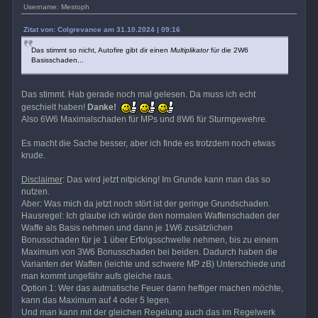
Username: Mestoph
Zitat von: Colgrevance am 31.10.2024 | 09:16
Das stimmt so nicht, Autofire gibt dir einen
Multiplikator
für die 2W6
Basisschaden...
Das stimmt. Hab gerade noch mal gelesen. Da muss ich echt
geschielt haben!
Danke!
Also 6W6 Maximalschaden für MPs und 8W6 für Sturmgewehre.
Es macht die Sache besser, aber ich finde es trotzdem noch etwas
krude.
Disclaimer
: Das wird jetzt nitpicking! Im Grunde kann man das so
nutzen.
Aber: Was mich da jetzt noch stört ist der geringe Grundschaden.
Hausregel: Ich glaube ich würde den normalen Waffenschaden der
Waffe als Basis nehmen und dann je 1W6 zusätzlichen
Bonusschaden für je 1 über Erfolgsschwelle nehmen, bis zu einem
Maximum von 3W6 Bonusschaden bei beiden. Dadurch haben die
Varianten der Waffen (leichte und schwere MP zB) Unterschiede und
man kommt ungefähr aufs gleiche raus.
Option 1: Wer das autmatische Feuer dann heftiger machen möchte,
kann das Maximum auf 4 oder 5 legen.
Und man kann mit der gleichen Regelung auch das im Regelwerk