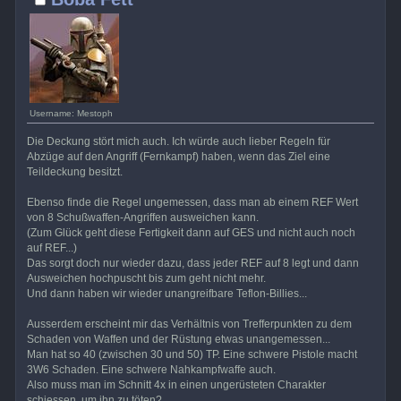
Username: Mestoph
Die Deckung stört mich auch. Ich würde auch lieber Regeln für
Abzüge auf den Angriff (Fernkampf) haben, wenn das Ziel eine
Teildeckung besitzt.
Ebenso finde die Regel ungemessen, dass man ab einem REF Wert
von 8 Schußwaffen-Angriffen ausweichen kann.
(Zum Glück geht diese Fertigkeit dann auf GES und nicht auch noch
auf REF...)
Das sorgt doch nur wieder dazu, dass jeder REF auf 8 legt und dann
Ausweichen hochpuscht bis zum geht nicht mehr.
Und dann haben wir wieder unangreifbare Teflon-Billies...
Ausserdem erscheint mir das Verhältnis von Trefferpunkten zu dem
Schaden von Waffen und der Rüstung etwas unangemessen...
Man hat so 40 (zwischen 30 und 50) TP. Eine schwere Pistole macht
3W6 Schaden. Eine schwere Nahkampfwaffe auch.
Also muss man im Schnitt 4x in einen ungerüsteten Charakter
schiessen, um ihn zu töten?