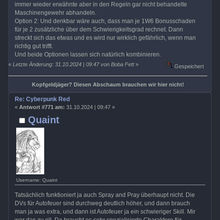
immer wieder erwähnte aber in den Regeln gar nicht behandelte
Maschinengewehr abhandeln.
Option 2: Und denkbar wäre auch, dass man je 1W6 Bonusschaden
für je 2 zusätzliche über dem Schwierigkeitsgrad rechnet. Dann
streckt sich das etwas und es wird nur wirklich gefährlich, wenn man
richtig gut trifft.
Und beide Optionen lassen sich natürlich kombinieren.
«
Letzte Änderung: 31.10.2024 | 09:47 von Boba Fett
»
Gespeichert
Kopfgeldjäger? Diesen Abschaum brauchen wir hier nicht!
Re: Cyberpunk Red
«
Antwort #771 am:
31.10.2024 | 09:47 »
Quaint
Username: Quaint
Tatsächlich funktioniert ja auch Spray and Pray überhaupt nicht. Die
DVs für Autofeuer sind durchweg deutlich höher, und dann brauch
man ja was extra, und dann ist Autofeuer ja ein schwieriger Skill. Mir