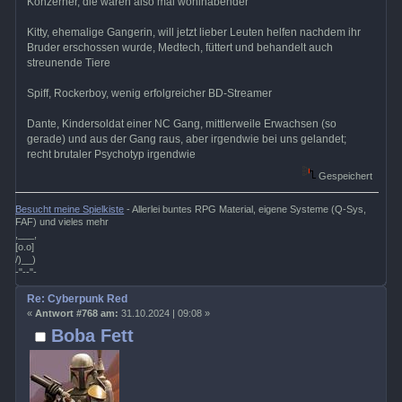
Konzerner, die waren also mal wohlhabender
Kitty, ehemalige Gangerin, will jetzt lieber Leuten helfen nachdem ihr
Bruder erschossen wurde, Medtech, füttert und behandelt auch
streunende Tiere
Spiff, Rockerboy, wenig erfolgreicher BD-Streamer
Dante, Kindersoldat einer NC Gang, mittlerweile Erwachsen (so
gerade) und aus der Gang raus, aber irgendwie bei uns gelandet;
recht brutaler Psychotyp irgendwie
Gespeichert
Besucht meine Spielkiste
- Allerlei buntes RPG Material, eigene Systeme (Q-Sys,
FAF) und vieles mehr
,___,
[o.o]
/)__)
-"--"-
Re: Cyberpunk Red
«
Antwort #768 am:
31.10.2024 | 09:08 »
Boba Fett