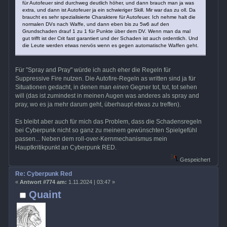
für Autofeuer sind durchweg deutlich höher, und dann brauch man ja was
extra, und dann ist Autofeuer ja ein schwieriger Skill. Mir war das zu oll. Da
braucht es sehr spezialisierte Charaktere für Autofeuer. Ich nehme halt die
normalen DVs nach Waffe, und dann eben bis zu 5w6 auf den
Grundschaden drauf 1 zu 1 für Punkte über dem DV. Wenn man da mal
gut trifft ist der Crit fast garantiert und der Schaden ist auch ordentlich. Und
die Leute werden etwas nervös wenn es gegen automatische Waffen geht.
Für "Spray and Pray" würde ich auch eher die Regeln für
Suppressive Fire nutzen. Die Autofire-Regeln as written sind ja für
Situationen gedacht, in denen man
einen
Gegner tot, tot, tot sehen
will (das ist zumindest in meinen Augen was anderes als spray and
pray, wo es ja mehr darum geht, überhaupt etwas zu treffen).
Es bleibt aber auch für mich das Problem, dass die Schadensregeln
bei Cyberpunk nicht so ganz zu meinem gewünschten Spielgefühl
passen... Neben dem roll-over-Kernmechanismus mein
Hauptkritikpunkt an Cyberpunk RED.
Gespeichert
Re: Cyberpunk Red
«
Antwort #774 am:
1.11.2024 | 03:47 »
Quaint