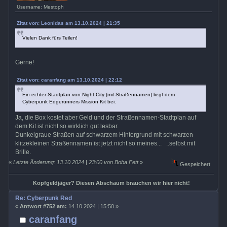
Username: Mestoph
Zitat von: Leonidas am 13.10.2024 | 21:35
Vielen Dank fürs Teilen!
Gerne!
Zitat von: caranfang am 13.10.2024 | 22:12
Ein echter Stadtplan von Night City (mit Straßennamen) liegt dem
Cyberpunk Edgerunners Mission Kit bei.
Ja, die Box kostet aber Geld und der Straßennamen-Stadtplan auf
dem Kit ist nicht so wirklich gut lesbar.
Dunkelgraue Straßen auf schwarzem Hintergrund mit schwarzen
klitzekleinen Straßennamen ist jetzt nicht so meines... ..selbst mit
Brille.
«
Letzte Änderung: 13.10.2024 | 23:00 von Boba Fett
»
Gespeichert
Kopfgeldjäger? Diesen Abschaum brauchen wir hier nicht!
Re: Cyberpunk Red
«
Antwort #752 am:
14.10.2024 | 15:50 »
caranfang