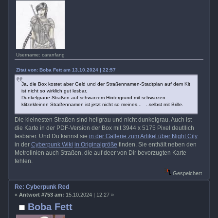
Username: caranfang
Zitat von: Boba Fett am 13.10.2024 | 22:57
Ja, die Box kostet aber Geld und der Straßennamen-Stadtplan auf dem Kit
ist nicht so wirklich gut lesbar.
Dunkelgraue Straßen auf schwarzem Hintergrund mit schwarzen
klitzekleinen Straßennamen ist jetzt nicht so meines... ..selbst mit Brille.
Die kleinesten Straßen sind hellgrau und nicht dunkelgrau. Auch ist
die Karte in der PDF-Version der Box mit 3944 x 5175 Pixel deutllich
lesbarer. Und Du kannst sie
in der Gallerie zum Artikel über Night City
in der
Cyberpunk Wiki
in Originalgröße
finden. Sie enthält neben den
Metrolinien auch Straßen, die auf deer von Dir bevorzugten Karte
fehlen.
Gespeichert
Re: Cyberpunk Red
«
Antwort #753 am:
15.10.2024 | 12:27 »
Boba Fett