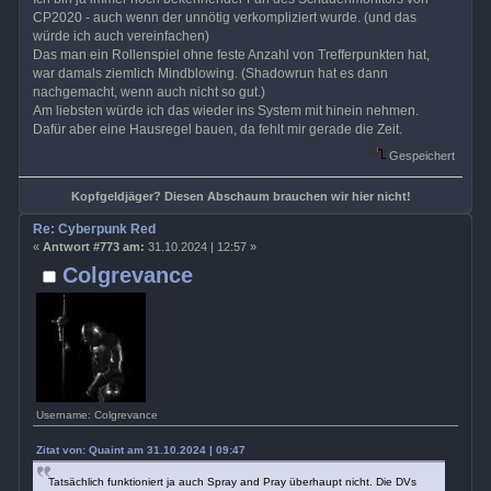
CP2020 - auch wenn der unnötig verkompliziert wurde. (und das
würde ich auch vereinfachen)
Das man ein Rollenspiel ohne feste Anzahl von Trefferpunkten hat,
war damals ziemlich Mindblowing. (Shadowrun hat es dann
nachgemacht, wenn auch nicht so gut.)
Am liebsten würde ich das wieder ins System mit hinein nehmen.
Dafür aber eine Hausregel bauen, da fehlt mir gerade die Zeit.
Gespeichert
Kopfgeldjäger? Diesen Abschaum brauchen wir hier nicht!
Re: Cyberpunk Red
«
Antwort #773 am:
31.10.2024 | 12:57 »
Colgrevance
Username: Colgrevance
Zitat von: Quaint am 31.10.2024 | 09:47
Tatsächlich funktioniert ja auch Spray and Pray überhaupt nicht. Die DVs