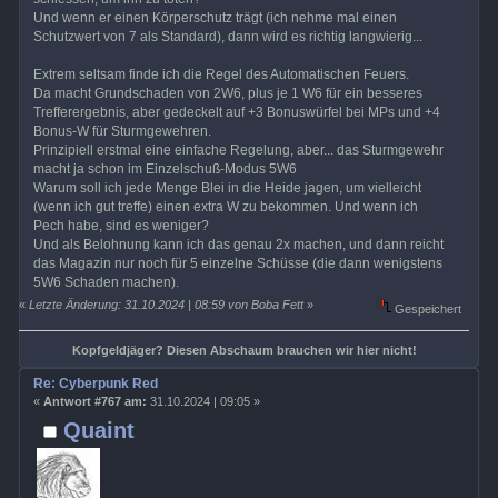
Und wenn er einen Körperschutz trägt (ich nehme mal einen
Schutzwert von 7 als Standard), dann wird es richtig langwierig...
Extrem seltsam finde ich die Regel des Automatischen Feuers.
Da macht Grundschaden von 2W6, plus je 1 W6 für ein besseres
Trefferergebnis, aber gedeckelt auf +3 Bonuswürfel bei MPs und +4
Bonus-W für Sturmgewehren.
Prinzipiell erstmal eine einfache Regelung, aber... das Sturmgewehr
macht ja schon im Einzelschuß-Modus 5W6
Warum soll ich jede Menge Blei in die Heide jagen, um vielleicht
(wenn ich gut treffe) einen extra W zu bekommen. Und wenn ich
Pech habe, sind es weniger?
Und als Belohnung kann ich das genau 2x machen, und dann reicht
das Magazin nur noch für 5 einzelne Schüsse (die dann wenigstens
5W6 Schaden machen).
«
Letzte Änderung: 31.10.2024 | 08:59 von Boba Fett
»
Gespeichert
Kopfgeldjäger? Diesen Abschaum brauchen wir hier nicht!
Re: Cyberpunk Red
«
Antwort #767 am:
31.10.2024 | 09:05 »
Quaint