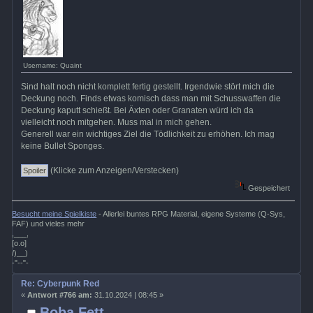
Username: Quaint
Sind halt noch nicht komplett fertig gestellt. Irgendwie stört mich die
Deckung noch. Finds etwas komisch dass man mit Schusswaffen die
Deckung kaputt schießt. Bei Äxten oder Granaten würd ich da
vielleicht noch mitgehen. Muss mal in mich gehen.
Generell war ein wichtiges Ziel die Tödlichkeit zu erhöhen. Ich mag
keine Bullet Sponges.
(Klicke zum Anzeigen/Verstecken)
Gespeichert
Besucht meine Spielkiste
- Allerlei buntes RPG Material, eigene Systeme (Q-Sys,
FAF) und vieles mehr
,___,
[o.o]
/)__)
-"--"-
Re: Cyberpunk Red
«
Antwort #766 am:
31.10.2024 | 08:45 »
Boba Fett