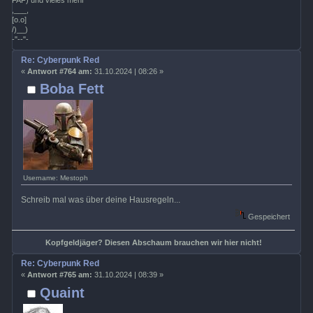
,___,
[o.o]
/)__)
-"--"-
Re: Cyberpunk Red
«
Antwort #764 am:
31.10.2024 | 08:26 »
Boba Fett
Username: Mestoph
Schreib mal was über deine Hausregeln...
Gespeichert
Kopfgeldjäger? Diesen Abschaum brauchen wir hier nicht!
Re: Cyberpunk Red
«
Antwort #765 am:
31.10.2024 | 08:39 »
Quaint