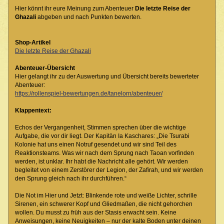
Hier könnt ihr eure Meinung zum Abenteuer
Die letzte Reise der
Ghazali
abgeben und nach Punkten bewerten.
Shop-Artikel
Die letzte Reise der Ghazali
Abenteuer-Übersicht
Hier gelangt ihr zu der Auswertung und Übersicht bereits bewerteter
Abenteuer:
https://rollenspiel-bewertungen.de/tanelorn/abenteuer/
Klappentext:
Echos der Vergangenheit, Stimmen sprechen über die wichtige
Aufgabe, die vor dir liegt. Der Kapitän Ia Kaschares: „Die Tsurabi
Kolonie hat uns einen Notruf gesendet und wir sind Teil des
Reaktionsteams. Was wir nach dem Sprung nach Taoan vorfinden
werden, ist unklar. Ihr habt die Nachricht alle gehört. Wir werden
begleitet von einem Zerstörer der Legion, der Zafirah, und wir werden
den Sprung gleich nach ihr durchführen.“
Die Not im Hier und Jetzt: Blinkende rote und weiße Lichter, schrille
Sirenen, ein schwerer Kopf und Gliedmaßen, die nicht gehorchen
wollen. Du musst zu früh aus der Stasis erwacht sein. Keine
Anweisungen, keine Neuigkeiten – nur der kalte Boden unter deinen