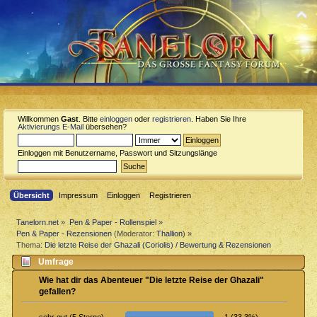
Willkommen
Gast
. Bitte
einloggen
oder
registrieren
. Haben Sie Ihre
Aktivierungs E-Mail
übersehen?
Einloggen mit Benutzername, Passwort und Sitzungslänge
Übersicht
Impressum
Einloggen
Registrieren
Tanelorn.net
»
Pen & Paper - Rollenspiel
»
Pen & Paper - Rezensionen
(Moderator:
Thallion
) »
Thema:
Die letzte Reise der Ghazali (Coriolis) / Bewertung & Rezensionen
Umfrage
Wie hat dir das Abenteuer "Die letzte Reise der Ghazali"
gefallen?
1 (33.3%)
sehr gut (5 Sterne)