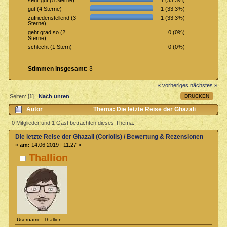
1 (33.3%)
gut (4 Sterne)
1 (33.3%)
zufriedenstellend (3
Sterne)
0 (0%)
geht grad so (2
Sterne)
0 (0%)
schlecht (1 Stern)
Stimmen insgesamt:
3
« vorheriges
nächstes »
DRUCKEN
Seiten: [
1
]
Nach unten
Autor
Thema: Die letzte Reise der Ghazali
(Coriolis) / Bewertung & Rezensionen (Gelesen 1571 mal)
0 Mitglieder und 1 Gast betrachten dieses Thema.
Die letzte Reise der Ghazali (Coriolis) / Bewertung & Rezensionen
«
am:
14.06.2019 | 11:27 »
Thallion
Username: Thallion