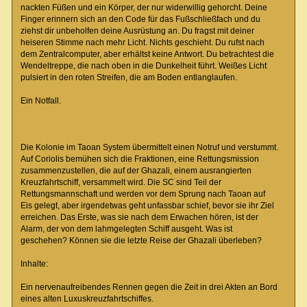
nackten Füßen und ein Körper, der nur widerwillig gehorcht. Deine
Finger erinnern sich an den Code für das Fußschließfach und du
ziehst dir unbeholfen deine Ausrüstung an. Du fragst mit deiner
heiseren Stimme nach mehr Licht. Nichts geschieht. Du rufst nach
dem Zentralcomputer, aber erhältst keine Antwort. Du betrachtest die
Wendeltreppe, die nach oben in die Dunkelheit führt. Weißes Licht
pulsiert in den roten Streifen, die am Boden entlanglaufen.
Ein Notfall.
Die Kolonie im Taoan System übermittelt einen Notruf und verstummt.
Auf Coriolis bemühen sich die Fraktionen, eine Rettungsmission
zusammenzustellen, die auf der Ghazali, einem ausrangierten
Kreuzfahrtschiff, versammelt wird. Die SC sind Teil der
Rettungsmannschaft und werden vor dem Sprung nach Taoan auf
Eis gelegt, aber irgendetwas geht unfassbar schief, bevor sie ihr Ziel
erreichen. Das Erste, was sie nach dem Erwachen hören, ist der
Alarm, der von dem lahmgelegten Schiff ausgeht. Was ist
geschehen? Können sie die letzte Reise der Ghazali überleben?
Inhalte:
Ein nervenaufreibendes Rennen gegen die Zeit in drei Akten an Bord
eines alten Luxuskreuzfahrtschiffes.