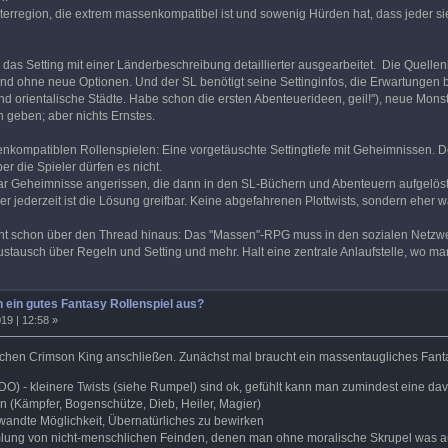
rterregion, die extrem massenkompatibel ist und sowenig Hürden hat, dass jeder si
d das Setting mit einer Länderbeschreibung detaillierter ausgearbeitet. Die Quellen
nd ohne neue Optionen. Und der SL benötigt seine Settinginfos, die Erwartungen be
nd orientalische Städte. Habe schon die ersten Abenteuerideen, geil!"), neue Mons
geben; aber nichts Ernstes.
enkompatiblen Rollenspielen: Eine vorgetäuschte Settingtiefe mit Geheimnissen. D
er die Spieler dürfen es nicht.
r Geheimnisse angerissen, die dann in den SL-Büchern und Abenteuern aufgelös
er jederzeit ist die Lösung greifbar. Keine abgefahrenen Plottwists, sondern eher
eht schon über den Thread hinaus: Das "Massen"-RPG muss in den sozialen Netzwer
tausch über Regeln und Setting und mehr. Halt eine zentrale Anlaufstelle, wo ma
 ein gutes Fantasy Rollenspiel aus?
19 | 12:58 »
chen Crimson King anschließen. Zunächst mal braucht ein massentaugliches Fanta
O) - kleinere Twists (siehe Rumpel) sind ok, gefühlt kann man zumindest eine dav
 (Kämpfer, Bogenschütze, Dieb, Heiler, Magier)
wandte Möglichkeit, Übernatürliches zu bewirken
lung von nicht-menschlichen Feinden, denen man ohne moralische Skrupel was a