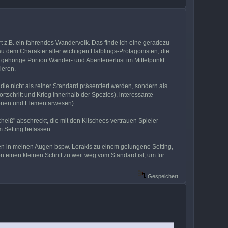
rt z.B. ein fahrendes Wandervolk. Das finde ich eine geradezu
nau dem Charakter aller wichtigen Halblings-Protagonisten, die
e gehörige Portion Wander- und Abenteuerlust im Mittelpunkt.
ieren.
ie nicht als reiner Standard präsentiert werden, sondern als
schritt und Krieg innerhalb der Spezies), interessante
monen und Elementarwesen).
heiß" abschreckt, die mit den Klischees vertrauen Spieler
 Setting befassen.
en in meinen Augen bspw. Lorakis zu einem gelungene Setting,
inen kleinen Schritt zu weit weg vom Standard ist, um für
Gespeichert