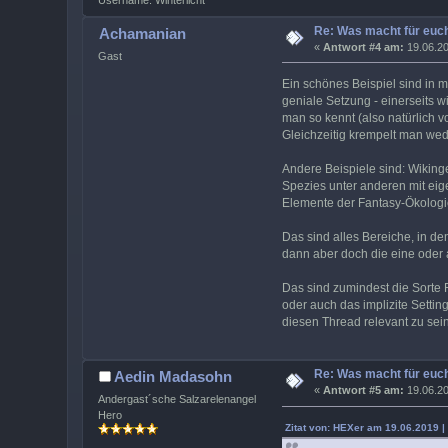
Re: Was macht für euch
Achamanian
«
Antwort #4 am:
19.06.20
Gast
Ein schönes Beispiel sind in m
geniale Setzung - einerseits w
man so kennt (also natürlich v
Gleichzeitig krempelt man wede
Andere Beispiele sind: Wikinge
Spezies unter anderen mit eig
Elemente der Fantasy-Ökologi
Das sind alles Bereiche, in de
dann aber doch die eine oder 
Das sind zumindest die Sorte 
oder auch das implizite Setti
diesen Thread relevant zu sein
Re: Was macht für euch
Aedin Madasohn
«
Antwort #5 am:
19.06.20
Andergast´sche Salzarelenangel
Hero
Zitat von: HEXer am 19.06.2019 |