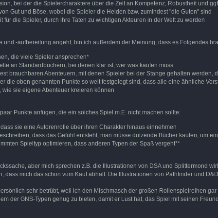
ion, bei der die Spielercharaktere über die Zeit an Kompetenz, Robustheit und 
 von Gut und Böse, wobei die Spieler die Helden bzw. zumindest "die Guten" sind
t für die Spieler, durch ihre Taten zu wichtigen Akteuren in der Welt zu werden
te und -aufbereitung angeht, bin ich außerdem der Meinung, dass es Folgendes bra
nen, die viele Spieler ansprechen*
lette an Standardbüchern, bei denen klar ist, wer was kaufen muss
est brauchbaren Abenteuern, mit denen Spieler bei der Stange gehalten werden, 
der die oben genannten Punkte so weit festgelegt sind, dass alle eine ähnliche Vor
r, wie sie eigene Abenteuer kreieren können
aar Punkte anfügen, die ein solches Spiel m.E. nicht machen sollte:
 dass sie eine Autorenrolle über ihren Charakter hinaus einnehmen
t beschreiben, dass das Gefühl entsteht, man müsse dutzende Bücher kaufen, um ei
timmten Spieltyp optimieren, dass anderen Typen der Spaß vergeht**
kssache, aber mich sprechen z.B. die Illustrationen von DSA und Splittermond wirkli
 dass mich das schon vom Kauf abhält. Die Illustrationen von Pathfinder und D&D 
 persönlich sehr betrübt, weil ich den Mischmasch der großen Rollenspielreihen gar n
edem der GNS-Typen genug zu bieten, damit er Lust hat, das Spiel mit seinen Freun