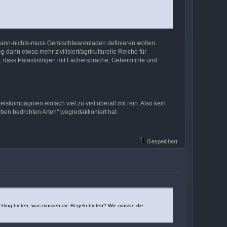
s-kann-nichts-muss Gemischtwarenladen definieren wollen.
 dann etwas mehr zivilisiert/agrikulturelle Reiche für
Z, dass Palastintrigen mit Fächersprache, Geheimtinte und
kompagnien einfach viel zu viel überall mit rein. Also kein
rben bedrohten Arten" wegredaktioniert hat.
Gespeichert
etting bieten, was müssen die Regeln bieten? Wie müsste die