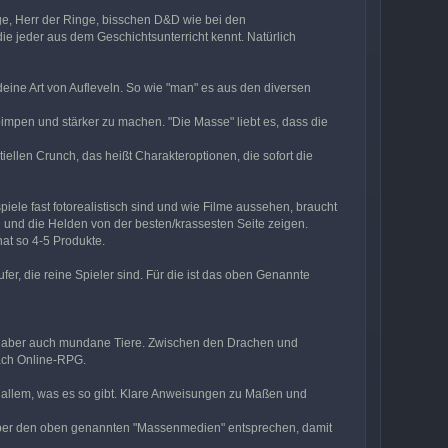
e, Herr der Ringe, bisschen D&D wie bei den
e jeder aus dem Geschichtsunterricht kennt. Natürlich
ine Art von Aufleveln. So wie "man" es aus den diversen
impen und stärker zu machen. "Die Masse" liebt es, dass die
ellen Crunch, das heißt Charakteroptionen, die sofort die
iele fast fotorealistisch sind und wie Filme aussehen, braucht
n und die Helden von der besten/krassesten Seite zeigen.
at so 4-5 Produkte.
er, die reine Spieler sind. Für die ist das oben Genannte
n, aber auch mundane Tiere. Zwischen den Drachen und
nach Online-RPG.
n allem, was es so gibt. Klare Anweisungen zu Maßen und
ten aber den oben genannten "Massenmedien" entsprechen, damit