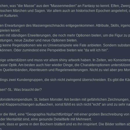
chen, was "die Masse" aus den "Massenmedien" an Fantasy so kennt. Elfen, Zwerg
 bisschen Märchen und Sagen. Vor allem auch an historischen Epochen angelehnt, di
en Kulturen.
den Erwartungen des Massengeschmacks entgegenkommen. Attribute, Skills, irgende
ielen kennt.
n mit ständigen Erweiterungen, die noch mehr Optionen bieten, um die Figur zu p
tungen, neue Zauber und neue Optionen bieten.
 keine Regeloptionen wie es Universalspiele wie Fate anbieten. Sondern substanti
können. Oder zumindest eine Perspektive bieten wie "da will ich hin".
ige unterstützen und muss vor allem shiny artwork haben. In Zeiten, wo Konsolensp
krasse Optik. Am besten auch hier wieder Dinge, die Charakteroptionen unterstütze
von Quellenbänden, Abenteuern und Regelerweiterungen. Nicht zu viel aber pro Mon
rdings zwei Kundengruppen, die sich nicht zwingend überschneiden. Es gibt die Käuf
sen"-SL. Was braucht der?
es Monsterkompendium. SL lieben Monster. Am besten mit gefährlichen Zeichnunge
 Klapperschlangen auftauchen, sonst fühlt es sich nicht "echt" an und zu sehr 
er die Welt, eine "Geographia Nullachtfünfziga" mit einer groben Beschreibung vo
der Mentalität sind, eine gesunde Detailtiefe mit Mehrwert.
work, dass er gerne in den Büchern blättert und es ihn inspiriert. Die Bilder soll
n.