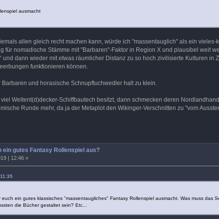
lenspiel ausmacht
niemals allen gleich recht machen kann, würde ich "massentauglich" als ein viele
nug für nomadische Stämme mit "Barbaren"-Faktor in Region X und plausibel weit weg
und dann wieder mit etwas räumlicher Distanz zu so hoch zivilisierte Kulturen in 
eerbungen funktionieren können.
r Barbaren und horasische Schnupftuchwedler halt zu klein.
viel Weltent(d)decker-Schiffbautech besitzt, dann schmecken deren Nordlandhandels
eimische Runde mehr, da ja der Metaplot den Wikinger-Verschnitten zu "vom Ausste
 ein gutes Fantasy Rollenspiel aus?
19 | 12:46 »
 11:35
ür euch ein gutes klassisches "massentaugliches" Fantasy Rollenspiel ausmacht. Was muss das S
sten die Bücher gestaltet sein? Etc...