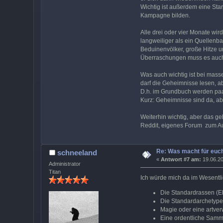
Wichtig ist außerdem eine Sta
Kampagne bilden.
Alle drei oder vier Monate wir
langweiliger als ein Quellenba
Beduinenvölker, große Hitze u
Überraschungen muss es auch 
Was auch wichtig ist bei mass
darf die Geheimnisse lesen, ab
D.h. im Grundbuch werden paa
Kurz: Geheimnisse sind da, ab
Weiterhin wichtig, aber das g
Reddit, eigenes Forum zum Aus
Re: Was macht für euch
schneeland
«
Antwort #7 am:
19.06.20
Administrator
Titan
Ich würde mich da im Wesentli
Die Standardrassen (ED
Die Standardarchetypen
Magie oder eine artver
Eine ordentliche Samm