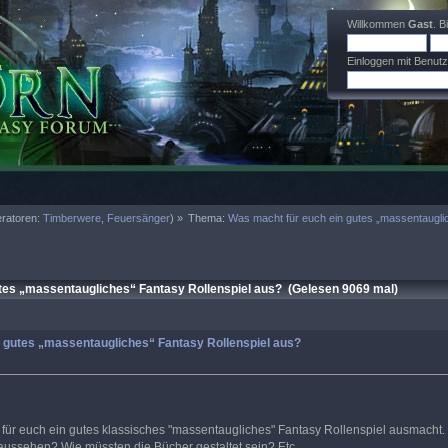
Willkommen
Gast
. B
Einloggen mit Benut
ratoren:
Timberwere
,
Feuersänger
) »
Thema:
Was macht für euch ein gutes „massentaugli
es „massentaugliches“ Fantasy Rollenspiel aus? (Gelesen 9069 mal)
 gutes „massentaugliches“ Fantasy Rollenspiel aus?
 für euch ein gutes klassisches "massentaugliches" Fantasy Rollenspiel ausmacht
aussehen? Wie müssten die Bücher gestaltet sein? Etc...