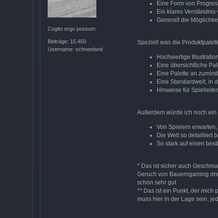
Eine Form von Progress
Ein klares Verständnis
Generell die Möglichkei
Cogito ergo possum
Beiträge: 15.450
Speziell was die Produktpalet
Username: schneeland
Hochwertige Illustratio
Eine übersichtliche Pa
Eine Palette an zumind
Eine Standardwelt, in 
Hinweise für Spielleite
Außerdem würde ich noch ein p
Von Spielern erwarten,
Die Welt so detaillier
So stark auf einen bes
* Das ist sicher auch Geschmac
Geruch von Bauerngaming drin,
schon sehr gut
** Das ist ein Punkt, der mich
muss hier in der Lage sein, j