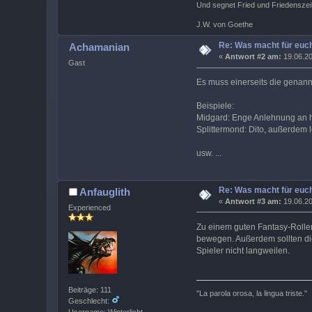
Und segnet Fried und Friedenszei
J.W. von Goethe
Re: Was macht für euch
Achamanian
«
Antwort #2 am:
19.06.20
Gast
Es muss einerseits die genann
Beispiele:
Midgard: Enge Anlehnung an hi
Splittermond: Dito, außerdem 
usw. ...
Re: Was macht für euch
Anfauglith
«
Antwort #3 am:
19.06.20
Experienced
Zu einem guten Fantasy-Rollens
bewegen. Außerdem sollten die
Spieler nicht langweilen.
Beiträge: 111
"La parola orosa, la lingua triste."
Geschlecht:
Username: Winterlicht