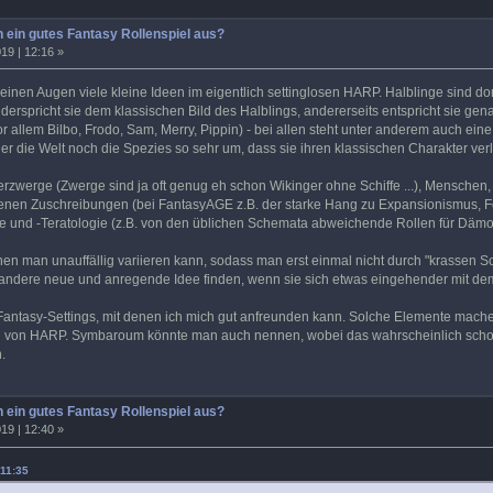
 ein gutes Fantasy Rollenspiel aus?
19 | 12:16 »
einen Augen viele kleine Ideen im eigentlich settinglosen HARP. Halblinge sind do
iderspricht sie dem klassischen Bild des Halblings, andererseits entspricht sie ge
or allem Bilbo, Frodo, Sam, Merry, Pippin) - bei allen steht unter anderem auch ein
r die Welt noch die Spezies so sehr um, dass sie ihren klassischen Charakter verl
rzwerge (Zwerge sind ja oft genug eh schon Wikinger ohne Schiffe ...), Menschen, d
enen Zuschreibungen (bei FantasyAGE z.B. der starke Hang zu Expansionismus, Fort
e und -Teratologie (z.B. von den üblichen Schemata abweichende Rollen für Dä
nen man unauffällig variieren kann, sodass man erst einmal nicht durch "krassen Sc
andere neue und anregende Idee finden, wenn sie sich etwas eingehender mit dem
Fantasy-Settings, mit denen ich mich gut anfreunden kann. Solche Elemente mach
ng von HARP. Symbaroum könnte man auch nennen, wobei das wahrscheinlich schon e
.
 ein gutes Fantasy Rollenspiel aus?
19 | 12:40 »
 11:35