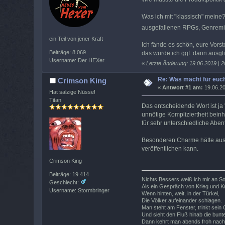
Was ich mit "klassisch" meine
ausgefallenen RPGs, Genremix
ein Teil von jener Kraft
Ich fände es schön, eure Vorst
Beiträge: 8.069
das würde ich ggf. dann ausgli
Username: Der HEXer
«
Letzte Änderung: 19.06.2019 | 
Re: Was macht für euch
Crimson King
«
Antwort #1 am:
19.06.20
Hat salzige Nüsse!
Titan
Das entscheidende Wort ist ja
unnötige Kompliziertheit bein
für sehr unterschiedliche Ab
Besonderen Charme hätte aus 
veröffentlichen kann.
Crimson King
Beiträge: 19.414
Nichts Bessers weiß ich mir an S
Geschlecht:
Als ein Gespräch von Krieg und K
Username: Stormbringer
Wenn hinten, weit, in der Türkei,
Die Völker aufeinander schlagen.
Man steht am Fenster, trinkt sein
Und sieht den Fluß hinab die bunte
Dann kehrt man abends froh nach