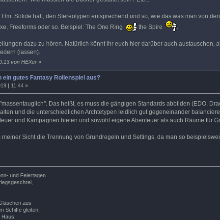
? Hm. Solide halt, den Stereotypen entsprechend und so, wie das was man von den
e, Freeforms oder so. Beispiel: The One Ring
the Spire
.
ellungen dazu zu hören. Natürlich könnt ihr euch hier darüber auch austauschen, ab
edern (lassen).
20:13 von HEXer
»
 ein gutes Fantasy Rollenspiel aus?
19 | 11:44 »
 "massentauglich". Das heißt, es muss die gängigen Standards abbilden (EDO, Drac
halten und die unterschiedlichen Archtetypen leidlich gut gegeneinander balancier
enteuer und Kampagnen bieten und sowohl eigene Abenteuer als auch Räume für Gr
meiner Sicht die Trennung von Grundregeln und Settings, da man so beispielswei
onn- und Feiertagen
riegsgeschrei,
 Gläschen aus
n Schiffe gleiten;
 Haus,