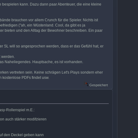
e bespielen kann. Dazu dann paar Abenteuer, die eine kleine
bände brauchen vor allem Crunch für die Spieler. Nichts ist
friedigen ("ah, ein Wüstenland. Cool, da gibt es ja
ter bieten und den Alltag der Bewohner beschreiben. Ein paar
er SL will so angesprochen werden, dass er das Gefühl hat, er
t werden.
 was Naheliegendes. Hauptsache, es ist vorhanden.
ken vertreten sein. Keine schrägen Let's Plays sondern eher
n kostenlose PDFs findet usw.
Gespeichert
sy-Rollenspiel m.E.:
on auch stärker modifzieren
uf den Deckel geben kann