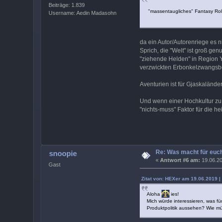
Beiträge: 1.839
"massentaugliches" Fantasy Rol
Username: Aedin Madasohn
da ein Autor/Autorenriege es 
Sprich, die "Welt" ist groß ge
"ziehende Helden" in Region Y 
verzwickten Erbonkelzwangsb
Aventurien ist für Gjaskalände
Und wenn einer Hochkultur zu 
"nichts-muss" Faktor für die h
Re: Was macht für euch
snoopie
«
Antwort #6 am:
19.06.20
Gast
Zitat von: HEXer am 19.06.2019 |
Aloha
ies!
Mich würde interessieren, was f
Produktpolitik aussehen? Wie müs