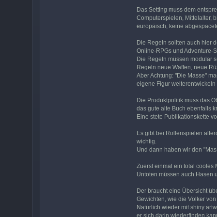
Das Setting muss dem entspre
Computerspielen, Mittelalter,
europäisch, keine abgespacet
Die Regeln sollten auch hier 
Online-RPGs und Adventure-Sp
Die Regeln müssen modular sei
Regeln neue Waffen, neue Rüs
Aber Achtung: "Die Masse" mag
eigene Figur weiterentwickeln 
Die Produktpolitik muss das Ob
das gute alte Buch ebenfalls 
Eine stete Publikationskette 
Es gibt bei Rollenspielen alle
wichtig.
Und dann haben wir den "Mas
Zuerst einmal ein total cool
Untoten müssen auch Hasen und
Der braucht eine Übersicht üb
Gewichten, wie die Völker von 
Natürlich wieder mit shiny art
er sich darin wiederfinden kan