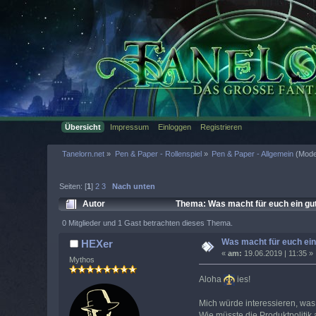
Übersicht
Impressum
Einloggen
Registrieren
Tanelorn.net
»
Pen & Paper - Rollenspiel
»
Pen & Paper - Allgemein
(Mode
Seiten: [
1
]
2
3
Nach unten
Autor
Thema: Was macht für euch ein gut
0 Mitglieder und 1 Gast betrachten dieses Thema.
Was macht für euch ein
HEXer
«
am:
19.06.2019 | 11:35 »
Mythos
Aloha
ies!
Mich würde interessieren, was
Wie müsste die Produktpolitik 