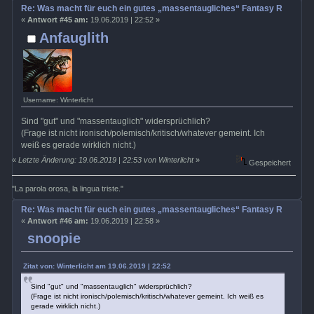
Re: Was macht für euch ein gutes „massentaugliches“ Fantasy Rollenspi
«
Antwort #45 am:
19.06.2019 | 22:52 »
Anfauglith
Username: Winterlicht
Sind "gut" und "massentauglich" widersprüchlich?
(Frage ist nicht ironisch/polemisch/kritisch/whatever gemeint. Ich
weiß es gerade wirklich nicht.)
«
Letzte Änderung: 19.06.2019 | 22:53 von Winterlicht
»
Gespeichert
"La parola orosa, la lingua triste."
Re: Was macht für euch ein gutes „massentaugliches“ Fantasy Rollenspi
«
Antwort #46 am:
19.06.2019 | 22:58 »
snoopie
Zitat von: Winterlicht am 19.06.2019 | 22:52
Sind "gut" und "massentauglich" widersprüchlich?
(Frage ist nicht ironisch/polemisch/kritisch/whatever gemeint. Ich weiß es
gerade wirklich nicht.)