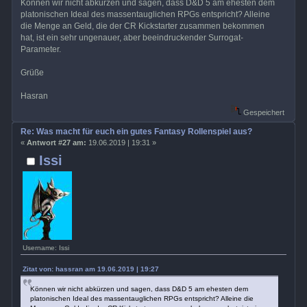
Können wir nicht abkürzen und sagen, dass D&D 5 am ehesten dem
platonischen Ideal des massentauglichen RPGs entspricht? Alleine
die Menge an Geld, die der CR Kickstarter zusammen bekommen
hat, ist ein sehr ungenauer, aber beeindruckender Surrogat-
Parameter.
Grüße
Hasran
Gespeichert
Re: Was macht für euch ein gutes Fantasy Rollenspiel aus?
«
Antwort #27 am:
19.06.2019 | 19:31 »
Issi
Username: Issi
Zitat von: hassran am 19.06.2019 | 19:27
Können wir nicht abkürzen und sagen, dass D&D 5 am ehesten dem
platonischen Ideal des massentauglichen RPGs entspricht? Alleine die