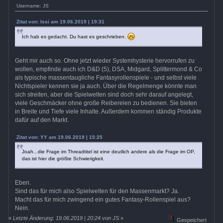
Username: JS
Zitat von: Issi am 19.06.2019 | 19:31
Ich hab es gedacht. Du hast es geschrieben.
Geht mir auch so. Ohne jetzt wieder Systemhysterie hervorrufen zu
wollen, empfinde auch ich D&D (5), DSA, Midgard, Splittermond & Co
als typische massentaugliche Fantasyrollenspiele - und selbst viele
Nichtspieler kennen sie ja auch. Über die Regelmenge könnte man
sich streiten, aber die Spielwelten sind doch sehr darauf angelegt,
viele Geschmäcker ohne große Reibereien zu bedienen. Sie bieten
in Breite und Tiefe viele Inhalte. Außerdem kommen ständig Produkte
dafür auf den Markt.
Zitat von: YY am 19.06.2019 | 15:25
Joah...die Frage im Threadtitel ist eine deutlich andere als die Frage im OP,
das ist hier die größte Schwierigkeit.
Eben.
Sind das für mich also Spielwelten für den Massenmarkt? Ja.
Macht das für mich zwingend ein gutes Fantasy-Rollenspiel aus?
Nein.
«
Letzte Änderung: 19.06.2019 | 20:24 von JS
»
Gespeichert