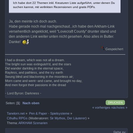
Ich habe dort 22 Themen inkl. Kreaturen Liste aufgeführt, unter denen Du
suchen kannst, mit verlinkten Rezensionen und gratis PDFs.
Ja, den meinte ich doch auch.
Habe gerade noch mal nachgeschaut...ich habe den Arkham-Link
versehentlich angeklickt, weil "Lovecraft County" drunter stand und
den anderen Link weiter unten nicht gesehen. Also alles in Butter.
Danke!
Gespeichert
I had a dream, which was not all a dream.
The bright sun was extinguish'd, and the stars
Did wander darkling in the eternal space,
Rayless, and pathless, and the icy earth
Swung blind and blackening in the moonless air;
Morn came and went--and came, and brought no day,
And men forgot their passions in the dread
- Lord Byron: Darkness -
DRUCKEN
Seiten: [
1
]
Nach oben
« vorheriges
nächstes »
Tanelorn.net
»
Pen & Paper - Spielsysteme
»
Cthulhu RPGs
(Moderatoren:
Sir Mythos
,
Der Läuterer
) »
Thema:
ARKHAM Szenarien
Gehe zu: