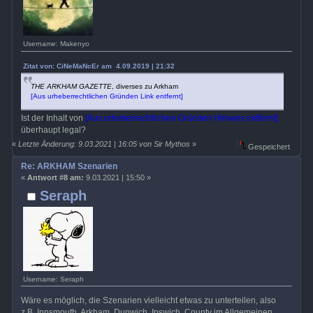
Username: Makenyo
Zitat von: CiNeMaNcEr am 4.09.2019 | 21:32
THE ARKHAM GAZETTE
, diverses zu Arkham
[Aus urheberrechtlichen Gründen Link entfernt]
Ist der Inhalt von
[Aus urheberrechtlichen Gründen Hinweis entfernt]
überhaupt legal?
«
Letzte Änderung: 9.03.2021 | 16:05 von Sir Mythos
»
Gespeichert
Re: ARKHAM Szenarien
«
Antwort #8 am:
9.03.2021 | 15:50 »
Seraph
Username: Seraph
Wäre es möglich, die Szenarien vielleicht etwas zu unterteilen, also
z.B. Innsmouth, Arkham, Dunwich, Ipswich, County im Allgemeinen