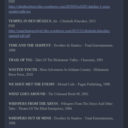
PDF
https://cthulhureborn.files.wordpress.com/2019/03/cr6203-dateline-1-extra-
spoiled-milk.jpg
TEMPEL IN DEN HÜGELN
, der - Cthuloide Klassiker, 2015
PDF
https://seanchuigoesrlyeh.files.wordpress.com/2015/12/cthuloide-klassiker-
sammel-pdf.pdf
TIME AND THE SERPENT
- Dwellers In Shadow - Triad Entertainments,
1996
TRAIL OF YIG
- Tales Of The Miskatonic Valley - Chaosium, 1991
WASTED YOUTH
- More Adventures In Arkham Country - Miskatonic
River Press, 2010
WE HAVE MET THE ENEMY
- Mortal Coils - Pagan Publishing, 1998
WHAT GOES AROUND
- The Unbound Book #0, 2002
WHISPERS FROM THE ABYSS
- Whispers From The Abyss And Other
Tales - Theatre Of The Mind Enterprises, 1984
WHISPERS OUT OF MIND
- Dwellers In Shadow - Triad Entertainments,
1996