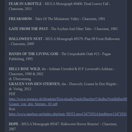
FEAR IN A BOTTLE
- MULA Monograph #0406: Dead Leaves Fall -
Chaosium, 2011
FREAKSHOW
- Tales Of The Miskatonic Valley - Chaosium, 1991
GATE FROM THE PAST
- The Asylum And Other Tales - Chaosium, 1983
HALLOWEEN NUIT
- MULA Monograph #0379: Plan 09 From Halloween
- Chaosium, 2009
HANDS OF THE LIVING GOD
- The Unspeakable Oath #13 - Pagan
Publishing, 1995
HILLS RISE WILD
, the - Arkham Unveiled & H.P. Lovecraft's Arkham -
Chaosium, 1990 & 2002
dt. Übersetzung
GRAUEN VON DEN STERNEN
, das - Dunwich; Grauen In Den Hügeln -
dt. Verlag, 2012
PDF
https://www.pegasus.de/fileadmin/Downloads/Spiele/Buecher/Cthulhu/Spielhilfen/0910
Grauen_von_den_Sternen-_01.pdf
Rezi
https://www.tanelorn.net/index.php/topic,99353.msg134719314.html#msg134719314
HOPE
- MULA Monograph #0347: Halloween Horror Returns! - Chaosium,
2007