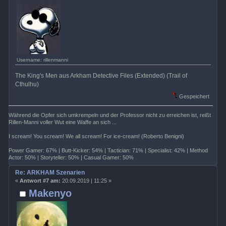
Username: rillenmanni
The King's Men aus Arkham Detective Files (Extended) (Trail of
Cthulhu)
Gespeichert
Während die Opfer sich umkrempeln und der Professor nicht zu erreichen ist, reißt
Rillen-Manni voller Wut eine Waffe an sich ...
I scream! You scream! We all scream! For ice-cream! (Roberto Benigni)
Power Gamer: 67% | Butt-Kicker: 54% | Tactician: 71% | Specialist: 42% | Method
Actor: 50% | Storyteller: 50% | Casual Gamer: 50%
Re: ARKHAM Szenarien
«
Antwort #7 am:
20.09.2019 | 11:25 »
Makenyo