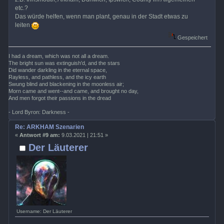
etc.?
Das würde helfen, wenn man plant, genau in der Stadt etwas zu
leiten
Gespeichert
I had a dream, which was not all a dream.
The bright sun was extinguish'd, and the stars
Did wander darkling in the eternal space,
Rayless, and pathless, and the icy earth
Swung blind and blackening in the moonless air;
Morn came and went--and came, and brought no day,
And men forgot their passions in the dread
- Lord Byron: Darkness -
Re: ARKHAM Szenarien
«
Antwort #9 am:
9.03.2021 | 21:51 »
Der Läuterer
Username: Der Läuterer