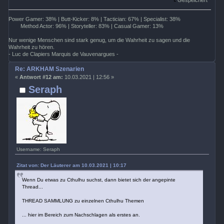
Gespeichert
Power Gamer: 38% | Butt-Kicker: 8% | Tactician: 67% | Specialist: 38%
Method Actor: 96% | Storyteller: 83% | Casual Gamer: 13%
Nur wenige Menschen sind stark genug, um die Wahrheit zu sagen und die
Wahrheit zu hören.
- Luc de Clapiers Marquis de Vauvenargues -
Re: ARKHAM Szenarien
«
Antwort #12 am:
10.03.2021 | 12:56 »
Seraph
Username: Seraph
Zitat von: Der Läuterer am 10.03.2021 | 10:17
Wenn Du etwas zu Cthulhu suchst, dann bietet sich der angepinte
Thread...
THREAD SAMMLUNG zu einzelnen Cthulhu Themen
... hier im Bereich zum Nachschlagen als erstes an.