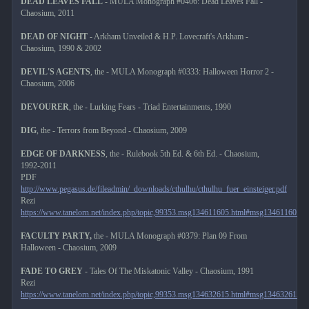
DEAD LEAVES FALL
- MULA Monograph #0406: Dead Leaves Fall -
Chaosium, 2011
DEAD OF NIGHT
- Arkham Unveiled & H.P. Lovecraft's Arkham -
Chaosium, 1990 & 2002
DEVIL'S AGENTS
, the - MULA Monograph #0333: Halloween Horror 2 -
Chaosium, 2006
DEVOURER
, the - Lurking Fears - Triad Entertainments, 1990
DIG
, the - Terrors from Beyond - Chaosium, 2009
EDGE OF DARKNESS
, the - Rulebook 5th Ed. & 6th Ed. - Chaosium,
1992-2011
PDF
http://www.pegasus.de/fileadmin/_downloads/cthulhu/cthulhu_fuer_einsteiger.pdf
Rezi
h
ttps://www.tanelorn.net/index.php/topic,99353.msg134611605.html#msg134611605
FACULTY PARTY,
the - MULA Monograph #0379: Plan 09 From
Halloween - Chaosium, 2009
FADE TO GREY
- Tales Of The Miskatonic Valley - Chaosium, 1991
Rezi
https://www.tanelorn.net/index.php/topic,99353.msg134632615.html#msg134632615