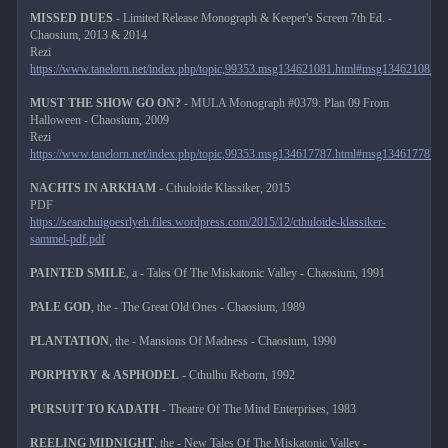
MISSED DUES
- Limited Release Monograph & Keeper's Screen 7th Ed. -
Chaosium, 2013 & 2014
Rezi
https://www.tanelorn.net/index.php/topic,99353.msg134621081.html#msg134621081
MUST THE SHOW GO ON?
- MULA Monograph #0379: Plan 09 From
Halloween - Chaosium, 2009
Rezi
https://www.tanelorn.net/index.php/topic,99353.msg134617787.html#msg134617787
NACHTS IN ARKHAM
- Cthuloide Klassiker, 2015
PDF
https://seanchuigoesrlyeh.files.wordpress.com/2015/12/cthuloide-klassiker-
sammel-pdf.pdf
PAINTED SMILE
, a - Tales Of The Miskatonic Valley - Chaosium, 1991
PALE GOD
, the - The Great Old Ones - Chaosium, 1989
PLANTATION
, the - Mansions Of Madness - Chaosium, 1990
PORPHYRY & ASPHODEL
- Cthulhu Reborn, 1992
PURSUIT TO KADATH
- Theatre Of The Mind Enterprises, 1983
REELING MIDNIGHT
, the - New Tales Of The Miskatonic Valley -