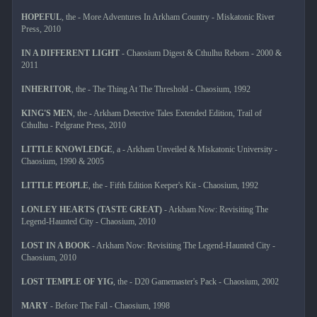
HOPEFUL
, the - More Adventures In Arkham Country - Miskatonic River
Press, 2010
IN A DIFFERENT LIGHT
- Chaosium Digest & Cthulhu Reborn - 2000 &
2011
INHERITOR
, the - The Thing At The Threshold - Chaosium, 1992
KING'S MEN
, the - Arkham Detective Tales Extended Edition, Trail of
Cthulhu - Pelgrane Press, 2010
LITTLE KNOWLEDGE
, a - Arkham Unveiled & Miskatonic University -
Chaosium, 1990 & 2005
LITTLE PEOPLE
, the - Fifth Edition Keeper's Kit - Chaosium, 1992
LONLEY HEARTS (TASTE GREAT)
- Arkham Now: Revisiting The
Legend-Haunted City - Chaosium, 2010
LOST IN A BOOK
- Arkham Now: Revisiting The Legend-Haunted City -
Chaosium, 2010
LOST TEMPLE OF YIG
, the - D20 Gamemaster's Pack - Chaosium, 2002
MARY
- Before The Fall - Chaosium, 1998