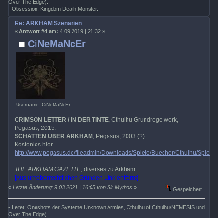
Over The Edge).
- Obsession: Kingdom Death:Monster.
Re: ARKHAM Szenarien
«
Antwort #4 am:
4.09.2019 | 21:32 »
CiNeMaNcEr
Username: CiNeMaNcEr
CRIMSON LETTER / IN DER TINTE
, Cthulhu Grundregelwerk,
Pegasus, 2015.
SCHATTEN ÜBER ARKHAM
, Pegasus, 2003 (?).
Kostenlos hier
http://www.pegasus.de/fileadmin/Downloads/Spiele/Buecher/Cthulhu/Spiel
THE ARKHAM GAZETTE
, diverses zu Arkham
[Aus urheberrechtlichen Gründen Link entfernt]
«
Letzte Änderung: 9.03.2021 | 16:05 von Sir Mythos
»
Gespeichert
- Leitet: Oneshots der Systeme Unknown Armies, Cthulhu of Cthulhu/NEMESIS und
Over The Edge).