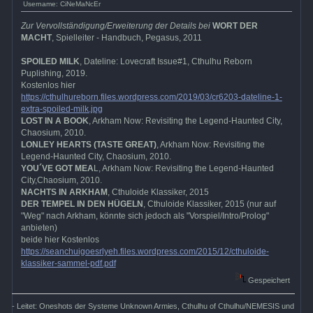
Username: CiNeMaNcEr
Zur Vervollständigung/Erweiterung der Details bei
WORT DER
MACHT
, Spielleiter - Handbuch, Pegasus, 2011
SPOILED MILK
, Dateline: Lovecraft Issue#1, Cthulhu Reborn
Puplishing, 2019.
Kostenlos hier
https://cthulhureborn.files.wordpress.com/2019/03/cr6203-dateline-1-
extra-spoiled-milk.jpg
LOST IN A BOOK
, Arkham Now: Revisiting the Legend-Haunted City,
Chaosium, 2010.
LONLEY HEARTS (TASTE GREAT)
, Arkham Now: Revisiting the
Legend-Haunted City, Chaosium, 2010.
YOU´VE GOT MEA
L, Arkham Now: Revisiting the Legend-Haunted
City,Chaosium, 2010.
NACHTS IN ARKHAM
, Cthuloide Klassiker, 2015
DER TEMPEL IN DEN HÜGELN
, Cthuloide Klassiker, 2015 (nur auf
"Weg" nach Arkham, könnte sich jedoch als "Vorspiel/Intro/Prolog"
anbieten)
beide hier Kostenlos
https://seanchuigoesrlyeh.files.wordpress.com/2015/12/cthuloide-
klassiker-sammel-pdf.pdf
Gespeichert
- Leitet: Oneshots der Systeme Unknown Armies, Cthulhu of Cthulhu/NEMESIS und