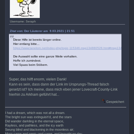
Username: Seraph
Zitat von: Der Läuterer am 9.03.2021 | 21:51
Diese Hilfe ist bereits länger online.
Hier entlang bitte...
https://www.tanelorn.net/index.php/topic,115346.msg134880526.html#msg134880526
Die Auswahl sollte eine ganze Weile vorhalten.
Hoffe ich zumindest.
Viel Spass beim Stöbern.
Super, das hilft enorm, vielen Dank!
Kann es sein, dass dann der Link im Ursprungs-Thread falsch
gesetzt ist? Ich meine, dass mich eben jener Lovecraft-County-Link
hierhin zu Arkham geführt hat...
Gespeichert
I had a dream, which was not all a dream.
The bright sun was extinguish'd, and the stars
Did wander darkling in the eternal space,
Rayless, and pathless, and the icy earth
Swung blind and blackening in the moonless air;
Morn came and went--and came, and brought no day,