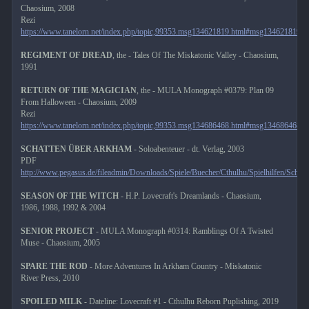
Chaosium, 2008
Rezi
https://www.tanelorn.net/index.php/topic,99353.msg134621819.html#msg134621819
REGIMENT OF DREAD
, the - Tales Of The Miskatonic Valley - Chaosium,
1991
RETURN OF THE MAGICIAN
, the - MULA Monograph #0379: Plan 09
From Halloween - Chaosium, 2009
Rezi
https://www.tanelorn.net/index.php/topic,99353.msg134686468.html#msg134686468
SCHATTEN ÜBER ARKHAM
- Soloabenteuer - dt. Verlag, 2003
PDF
http://www.pegasus.de/fileadmin/Downloads/Spiele/Buecher/Cthulhu/Spielhilfen/Sch
SEASON OF THE WITCH
- H.P. Lovecraft's Dreamlands - Chaosium,
1986, 1988, 1992 & 2004
SENIOR PROJECT
- MULA Monograph #0314: Ramblings Of A Twisted
Muse - Chaosium, 2005
SPARE THE ROD
- More Adventures In Arkham Country - Miskatonic
River Press, 2010
SPOILED MILK
- Dateline: Lovecraft #1 - Cthulhu Reborn Puplishing, 2019