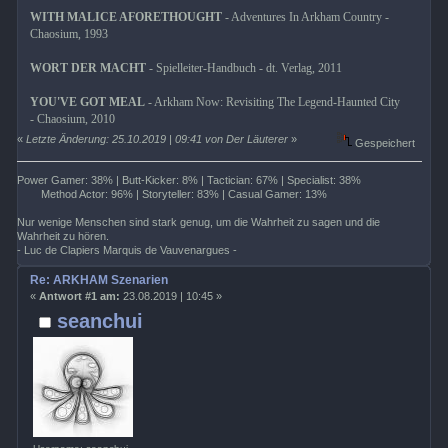
WITH MALICE AFORETHOUGHT
- Adventures In Arkham Country -
Chaosium, 1993
WORT DER MACHT
- Spielleiter-Handbuch - dt. Verlag, 2011
YOU'VE GOT MEAL
- Arkham Now: Revisiting The Legend-Haunted City
- Chaosium, 2010
«
Letzte Änderung: 25.10.2019 | 09:41 von Der Läuterer
»
Gespeichert
Power Gamer: 38% | Butt-Kicker: 8% | Tactician: 67% | Specialist: 38%
Method Actor: 96% | Storyteller: 83% | Casual Gamer: 13%
Nur wenige Menschen sind stark genug, um die Wahrheit zu sagen und die
Wahrheit zu hören.
- Luc de Clapiers Marquis de Vauvenargues -
Re: ARKHAM Szenarien
«
Antwort #1 am:
23.08.2019 | 10:45 »
seanchui