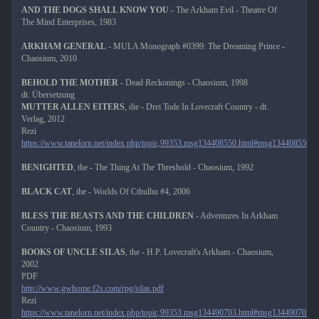
AND THE DOGS SHALL KNOW YOU
- The Arkham Evil - Theatre Of
The Mind Enterprises, 1983
ARKHAM GENERAL
- MULA Monograph #0399: The Dreaming Prince -
Chaosium, 2010
BEHOLD THE MOTHER
- Dead Reckonings - Chaosium, 1998
dt. Übersetzung
MUTTER ALLEN EITERS
, die - Drei Tode In Lovecraft Country - dt.
Verlag, 2012
Rezi
https://www.tanelorn.net/index.php/topic,99353.msg134408550.html#msg134408550
BENIGHTED
, the - The Thing At The Threshold - Chaosium, 1992
BLACK CAT
, the - Worlds Of Cthulhu #4, 2006
BLESS THE BEASTS AND THE CHILDREN
- Adventures In Arkham
Country - Chaosium, 1993
BOOKS OF UNCLE SILAS
, the - H.P. Lovecraft's Arkham - Chaosium,
2002
PDF
http://www.gwhome.f2s.com/rpg/silas.pdf
Rezi
https://www.tanelorn.net/index.php/topic,99353.msg134490703.html#msg134490703