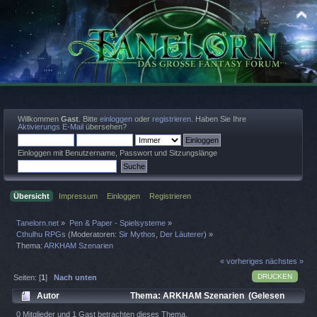
Willkommen
Gast
. Bitte
einloggen
oder
registrieren
. Haben Sie Ihre
Aktivierungs E-Mail
übersehen?
Einloggen mit Benutzername, Passwort und Sitzungslänge
Übersicht
Impressum
Einloggen
Registrieren
Tanelorn.net
»
Pen & Paper - Spielsysteme
»
Cthulhu RPGs
(Moderatoren:
Sir Mythos
,
Der Läuterer
) »
Thema:
ARKHAM Szenarien
« vorheriges
nächstes »
DRUCKEN
Seiten: [
1
]
Nach unten
Autor
Thema: ARKHAM Szenarien (Gelesen
4378 mal)
0 Mitglieder und 1 Gast betrachten dieses Thema.