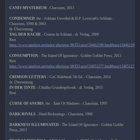
CANIS MYSTERIUM
- Chaosium, 2013
CONDEMNED
, the - Arkham Unveiled & H.P. Lovecraft's Arkham -
Chaosium, 1990 & 2003
dt. Übersetzung
TAG DER RACHE
- Grauen In Arkham - dt. Verlag, 2009
Rezi
https://www.tanelorn.net/index.php/topic,99353.msg134462190.html#msg134462190
CONSUMPTION
- The Island Of Ignorance - Golden Goblin Press, 2013
Rezi
https://www.tanelorn.net/index.php/topic,99353.msg134651277.html#msg134651277
CRIMSON LETTERS
- CoC Rulebook 7th Ed. - Chaosium, 2014
dt. Übersetzung
IN DER TINTE
- Cthulhu Grundregelwerk - dt. Verlag, 2015
Rezi
CURSE OF ANUBIS
, the - Taint Of Madness - Chaosium, 1995
DARK RIVALS
- Dead Reckonings - Chaosium, 1998
DARKNESS ILLUMINATED
- The Island Of Ignorance - Golden Goblin
Press, 2013