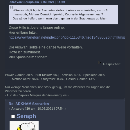
Zitat von: Seraph am 9.03.2021 | 15:50
Wäre es möglich, die Szenarien vielleicht etwas zu unterteilen, also z.B.
Innsmouth, Arkham, Dunwich, Ipswich, County im Allgemeinen etc.?
Das würde helfen, wenn man plant, genau in der Stadt etwas zu leiten
Diese Hilfe ist bereits länger online.
Hier entlang bitte...
https://www.tanelorn.net/index.php/topic,115346.msg134880526.html#msg
Die Auswahl sollte eine ganze Weile vorhalten.
Hoffe ich zumindest.
Viel Spass beim Stöbern.
Gespeichert
Power Gamer: 38% | Butt-Kicker: 8% | Tactician: 67% | Specialist: 38%
Method Actor: 96% | Storyteller: 83% | Casual Gamer: 13%
Nur wenige Menschen sind stark genug, um die Wahrheit zu sagen und die
Wahrheit zu hören.
- Luc de Clapiers Marquis de Vauvenargues -
Re: ARKHAM Szenarien
«
Antwort #10 am:
10.03.2021 | 07:54 »
Seraph