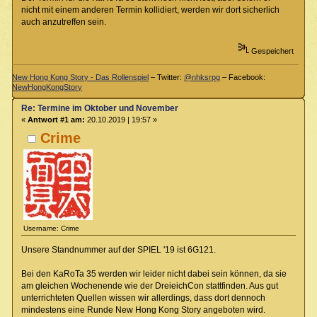
nicht mit einem anderen Termin kollidiert, werden wir dort sicherlich
auch anzutreffen sein.
Gespeichert
New Hong Kong Story - Das Rollenspiel
– Twitter:
@nhksrpg
– Facebook:
NewHongKongStory
Re: Termine im Oktober und November
«
Antwort #1 am:
20.10.2019 | 19:57 »
Crime
Username: Crime
Unsere Standnummer auf der SPIEL '19 ist 6G121.
Bei den KaRoTa 35 werden wir leider nicht dabei sein können, da sie
am gleichen Wochenende wie der DreieichCon stattfinden. Aus gut
unterrichteten Quellen wissen wir allerdings, dass dort dennoch
mindestens eine Runde New Hong Kong Story angeboten wird.