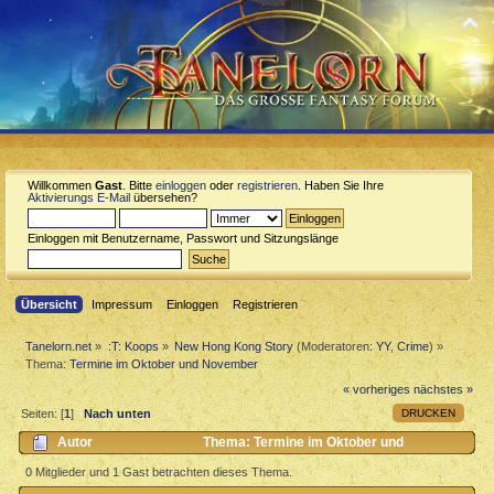
Willkommen
Gast
. Bitte
einloggen
oder
registrieren
. Haben Sie Ihre
Aktivierungs E-Mail
übersehen?
Einloggen mit Benutzername, Passwort und Sitzungslänge
Übersicht
Impressum
Einloggen
Registrieren
Tanelorn.net
»
:T: Koops
»
New Hong Kong Story
(Moderatoren:
YY
,
Crime
) »
Thema:
Termine im Oktober und November
« vorheriges
nächstes »
DRUCKEN
Seiten: [
1
]
Nach unten
Autor
Thema: Termine im Oktober und
November (Gelesen 2623 mal)
0 Mitglieder und 1 Gast betrachten dieses Thema.