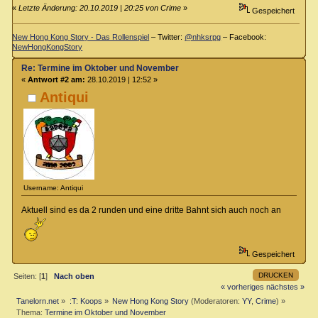
«
Letzte Änderung: 20.10.2019 | 20:25 von Crime
»
Gespeichert
New Hong Kong Story - Das Rollenspiel
– Twitter:
@nhksrpg
– Facebook:
NewHongKongStory
Re: Termine im Oktober und November
«
Antwort #2 am:
28.10.2019 | 12:52 »
Antiqui
Username: Antiqui
Aktuell sind es da 2 runden und eine dritte Bahnt sich auch noch an
Gespeichert
DRUCKEN
Seiten: [
1
]
Nach oben
« vorheriges
nächstes »
Tanelorn.net
»
:T: Koops
»
New Hong Kong Story
(Moderatoren:
YY
,
Crime
) »
Thema:
Termine im Oktober und November