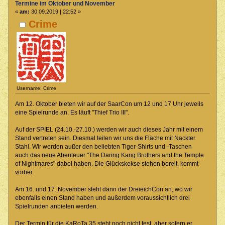
Termine im Oktober und November
«
am:
30.09.2019 | 22:52 »
Crime
Username: Crime
Am 12. Oktober bieten wir auf der SaarCon um 12 und 17 Uhr jeweils
eine Spielrunde an. Es läuft "Thief Trio III".
Auf der SPIEL (24.10.-27.10.) werden wir auch dieses Jahr mit einem
Stand vertreten sein. Diesmal teilen wir uns die Fläche mit Nackter
Stahl. Wir werden außer den beliebten Tiger-Shirts und -Taschen
auch das neue Abenteuer "The Daring Kang Brothers and the Temple
of Nightmares" dabei haben. Die Glückskekse stehen bereit, kommt
vorbei.
Am 16. und 17. November steht dann der DreieichCon an, wo wir
ebenfalls einen Stand haben und außerdem voraussichtlich drei
Spielrunden anbieten werden.
Der Termin für die KaRoTa 35 steht noch nicht fest, aber sofern er