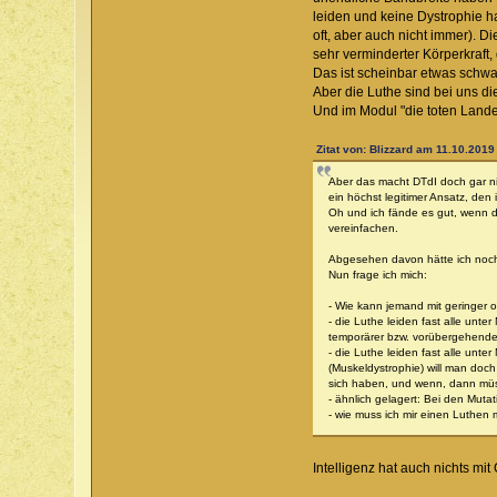
leiden und keine Dystrophie ha
oft, aber auch nicht immer). D
sehr verminderter Körperkraft,
Das ist scheinbar etwas schwa
Aber die Luthe sind bei uns d
Und im Modul "die toten Lande
Zitat von: Blizzard am 11.10.2019
Aber das macht DTdI doch gar ni
ein höchst legitimer Ansatz, den
Oh und ich fände es gut, wenn d
vereinfachen.
Abgesehen davon hätte ich noch 
Nun frage ich mich:
- Wie kann jemand mit geringer o
- die Luthe leiden fast alle unt
temporärer bzw. vorübergehender
- die Luthe leiden fast alle unt
(Muskeldystrophie) will man do
sich haben, und wenn, dann müss
- ähnlich gelagert: Bei den Mutat
- wie muss ich mir einen Luthen 
Intelligenz hat auch nichts m