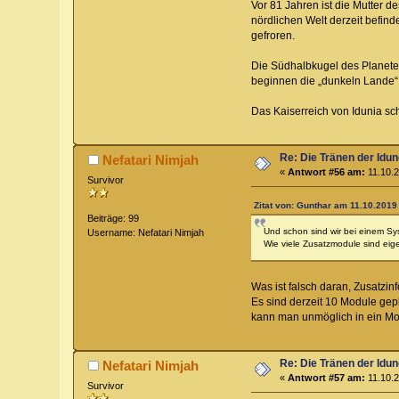
Vor 81 Jahren ist die Mutter 
nördlichen Welt derzeit befin
gefroren.
Die Südhalbkugel des Planeten
beginnen die „dunkeln Lande“,
Das Kaiserreich von Idunia sch
Re: Die Tränen der Idu
Nefatari Nimjah
«
Antwort #56 am:
11.10.2
Survivor
Zitat von: Gunthar am 11.10.2019 
Beiträge: 99
Und schon sind wir bei einem Sy
Username: Nefatari Nimjah
Wie viele Zusatzmodule sind eige
Was ist falsch daran, Zusatzi
Es sind derzeit 10 Module gepl
kann man unmöglich in ein Mo
Re: Die Tränen der Idu
Nefatari Nimjah
«
Antwort #57 am:
11.10.2
Survivor