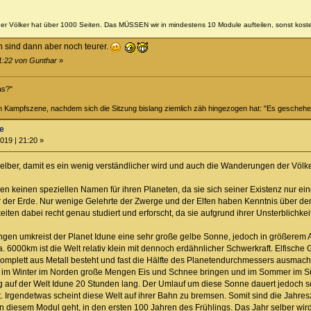
er Völker hat über 1000 Seiten. Das MÜSSEN wir in mindestens 10 Module aufteilen, sonst kost
 sind dann aber noch teurer.
21:22 von Gunthar
»
das?"
n Kampfszene, nachdem sich die Sitzung bislang ziemlich zäh hingezogen hat: "Es gesche
ne
019 | 21:20 »
elber, damit es ein wenig verständlicher wird und auch die Wanderungen der Völk
n keinen speziellen Namen für ihren Planeten, da sie sich seiner Existenz nur ein
er der Erde. Nur wenige Gelehrte der Zwerge und der Elfen haben Kenntnis über de
ten dabei recht genau studiert und erforscht, da sie aufgrund ihrer Unsterblichkeit 
ngen umkreist der Planet Idune eine sehr große gelbe Sonne, jedoch in größerem Ab
 6000km ist die Welt relativ klein mit dennoch erdähnlicher Schwerkraft. Elfische
e komplett aus Metall besteht und fast die Hälfte des Planetendurchmessers ausmac
e im Winter im Norden große Mengen Eis und Schnee bringen und im Sommer im Süd
ag auf der Welt Idune 20 Stunden lang. Der Umlauf um diese Sonne dauert jedoch s
Irgendetwas scheint diese Welt auf ihrer Bahn zu bremsen. Somit sind die Jahresz
n diesem Modul geht, in den ersten 100 Jahren des Frühlings. Das Jahr selber wird 