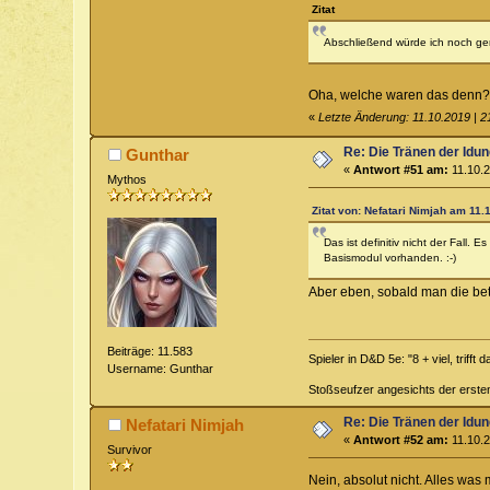
Zitat
Abschließend würde ich noch ge
Oha, welche waren das denn?
«
Letzte Änderung: 11.10.2019 | 2
Re: Die Tränen der Idu
Gunthar
«
Antwort #51 am:
11.10.2
Mythos
Zitat von: Nefatari Nimjah am 11.
Das ist definitiv nicht der Fall
Basismodul vorhanden. :-)
Aber eben, sobald man die bet
Beiträge: 11.583
Spieler in D&D 5e: "8 + viel, trifft 
Username: Gunthar
Stoßseufzer angesichts der erste
Re: Die Tränen der Idu
Nefatari Nimjah
«
Antwort #52 am:
11.10.2
Survivor
Nein, absolut nicht. Alles was