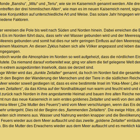
Monde „Banshu“, „Mitu“ und „Teriu“, wie sie im Kaiserreich genannt werden. Alle dr
effen der drei himmlischen Alten“, wie man es im neuen Kaiserreich nennt, signa
diese Konjunktion auf unterschiedliche Art und Weise. Das solare Jahr hingegen wir
hiedene Faktoren.
r vereisen die Pole bis weit nach Süden und Norden hinein. Dabei erreichen die Ei
s Eis im Norden führt dazu, dass sehr viel Wasser gebunden wird und der Meeress
 Meereis gebunden und somit hat dies nur sehr geringen Einfluss auf den Meeresspi
einem Maximum. An diesen Zyklus haben sich alle Völker angepasst und leben dam
eingegangen.
jedoch wurde die Atmosphäre im Norden so weit aufgeheizt, dass die nördlichen E
utete. Da niemand darauf vorbereitet war, ging vor allem die tief gelegene Welt der
m extrem ausgedünnten Inselvolk, dass sie derzeit sind.
ge Winter wird das „dunkle Zeitalter“ genannt, da hoch im Norden fast die gesamte
 auch den Beginn der Wanderung der Menschen und der Tiere in die südlichen Reiche
Meer wieder soweit gestiegen ist, dass es eine bestimmte Insel im Yoka-Meer („die 
en Zeitalters“, da das Klima auf der Nordhalbkugel nun warm und feucht wird und 
zurück nach Norden in ihre angestammte Heimat und bauen ihre alten Reiche neu 
t nun das neue Kaiserreich in sein erstes goldenes Zeitalter und weiß von den 
Mimira-Meer („Die Mutter des Feuers“) wird vom Meer verschlungen, wenn das Eis
hr untergeht. Dies ist der Beginn des „flammenden Zeitalters“. Die ewige Hitze, d
iten sich immens aus. Wasser und Nahrung werden knapper und die Bevölkerungs
s Feuers wieder aus dem Meer auftaucht und das zweite „goldene Zeitalter“ einläute
Bis die Mutter des Erwachens wieder aus dem Meer auftaucht und es merklich kälte