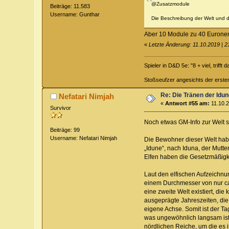
@Zusatzmodule
Beiträge: 11.583
Username: Gunthar
Die Beschreibung der Welt und d
Aber 10 Module zu 40 Euronen
«
Letzte Änderung: 11.10.2019 | 
Spieler in D&D 5e: "8 + viel, trifft 
Stoßseufzer angesichts der erste
Re: Die Tränen der Idu
Nefatari Nimjah
«
Antwort #55 am:
11.10.2
Survivor
Noch etwas GM-Info zur Welt s
Beiträge: 99
Username: Nefatari Nimjah
Die Bewohner dieser Welt habe
„Idune“, nach Iduna, der Mutt
Elfen haben die Gesetzmäßigkei
Laut den elfischen Aufzeichnu
einem Durchmesser von nur ca.
eine zweite Welt existiert, di
ausgeprägte Jahreszeiten, di
eigene Achse. Somit ist der T
was ungewöhnlich langsam ist. 
nördlichen Reiche, um die es i