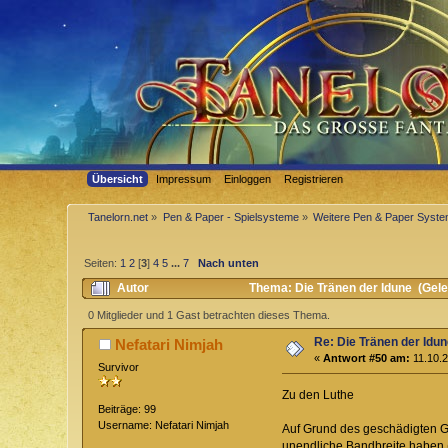
Übersicht
Impressum
Einloggen
Registrieren
Tanelorn.net
»
Pen & Paper - Spielsysteme
»
Weitere Pen & Paper Syst
Seiten:
1
2
[
3
]
4
5
...
7
Nach unten
Autor
Thema: Die Tränen der Idune (Gel
0 Mitglieder und 1 Gast betrachten dieses Thema.
Re: Die Tränen der Idu
Nefatari Nimjah
«
Antwort #50 am:
11.10.2
Survivor
Zu den Luthe
Beiträge: 99
Username: Nefatari Nimjah
Auf Grund des geschädigten Ge
unendliche Bandbreite haben (