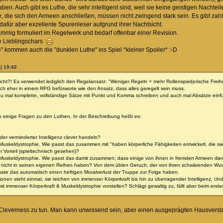
ben. Auch gibt es Luthe, die sehr intelligent sind, weil sie keine geistigen Nacht
ie, die sich den Armeen anschließen, müssen nicht zwingend stark sein. Es gibt zah
 dafür aber exzellente Spurenleser aufgrund ihrer Nachtsicht.
mmig formuliert im Regelwerk und bedarf offenbar einer Revision.
ie Lieblingschars
" kommen auch die "dunklen Luthe" ins Spiel *kleiner Spoiler* :-D
 | 19:42
cht?! Es verwendet lediglich den Regelansatz: "Weniger Regeln = mehr Rollenspiel(erische Frei
 ich eher in einem RPG befürworte wie den Ansatz, dass alles geregelt sein muss.
u mal komplette, vollständige Sätze mit Punkt und Komma schreiben und auch mal Absätze einf
einige Fragen zu den Luthen. In der Beschreibung heißt es:
der verminderter Intelligenz clever handeln?
er Muskeldystrophie. Wie passt das zusammen mit "haben körperliche Fähigkeiten entwickelt, die si
 Vorteil (spieltechnisch gesehen)?
er Muskeldystrophie. Wie passt das damit zusammen, dass einige von ihnen in fremden Armeen die
ch nicht in seinen eigenen Reihen haben? Von dem üblen Geruch, der von ihren schwärenden W
te das automatisch einen heftigen Moralverlust der Truppe zur Folge haben.
ionen steht einmal, sie reichen von immenser Körperkraft bis hin zu überragender Intelligenz. Und
mit immenser Körperkraft & Muskeldystrophie vorstellen? Schlägt gewaltig zu, fällt aber beim ers
it Cleverness zu tun. Man kann unwissend sein, aber einen ausgeprägten Hausverst