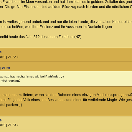
des Erwachens im Meer versunken und hat damit das erste goldene Zeitalter des gro
den. Die großen Eispanzer sind auf dem Rückzug nach Norden und die nördlichen Öd
 ist weitestgehend unbekannt und nur die toten Lande, die vom alten Kaiserreich ü
 die so heißen, weil ihre Existenz und ihr Aussehen im Dunkeln liegen.
reibt heute das Jahr 312 des neuen Zeitalters (NZ).
ne
019 | 21:22 »
| 21:20
stemaufbaumechanismus wie bei Pathfinder. ;-)
ntlich geplant?
nformationen zu liefern, wenn sie den Rahmen eines einzigen Modules sprengen wü
ant. Für jedes Volk eines, ein Bestiarium, und eines für vertiefende Magie. Wie ges
dul packen ;-)
ne
019 | 21:23 »