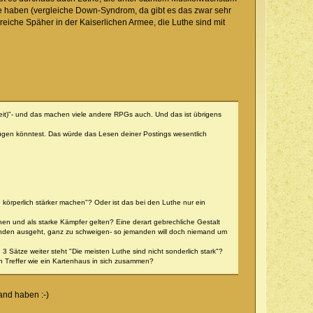
eile haben (vergleiche Down-Syndrom, da gibt es das zwar sehr
lreiche Späher in der Kaiserlichen Armee, die Luthe sind mit
heit)"- und das machen viele andere RPGs auch. Und das ist übrigens
ügen könntest. Das würde das Lesen deiner Postings wesentlich
e körperlich stärker machen"? Oder ist das bei den Luthe nur ein
nen und als starke Kämpfer gelten? Eine derart gebrechliche Gestalt
unden ausgeht, ganz zu schweigen- so jemanden will doch niemand um
 3 Sätze weiter steht "Die meisten Luthe sind nicht sonderlich stark"?
ten Treffer wie ein Kartenhaus in sich zusammen?
and haben :-)