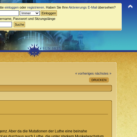
itte
einloggen
oder
registrieren
. Haben Sie Ihre
Aktivierungs E-Mail
übersehen?
zername, Passwort und Sitzungslänge
« vorheriges
nächstes »
DRUCKEN
igenz. Aber da die Mutationen der Luthe eine beinahe
ibt es durchaus auch Luthe, die unter starkem Muskelwachstum