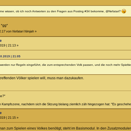
rne wissen, ob ich noch Antworten zu den Fragen aus Posting #34 bekomme, @Nefatari?
 *gg*
1:17 von Nefatari Nimjah
»
ne
019 | 21:13 »
10.2019 | 21:05
. Es werden nur Regeln eingeführt, die zum entsprechenden Volk passen, und die noch mehr Spieltie
reffenden Völker spielen will, muss man dazukaufen.
das?"
n Kampfszene, nachdem sich die Sitzung bislang ziemlich zäh hingezogen hat: "Es gesche
ne
019 | 21:15 »
 man zum Spielen eines Volkes benötigt, steht im Basismodul. In den Zusatzmodulen