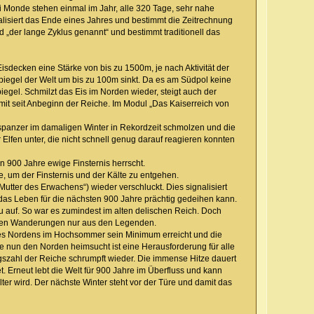
ei Monde stehen einmal im Jahr, alle 320 Tage, sehr nahe
lisiert das Ende eines Jahres und bestimmt die Zeitrechnung
d „der lange Zyklus genannt“ und bestimmt traditionell das
sdecken eine Stärke von bis zu 1500m, je nach Aktivität der
piegel der Welt um bis zu 100m sinkt. Da es am Südpol keine
egel. Schmilzt das Eis im Norden wieder, steigt auch der
it seit Anbeginn der Reiche. Im Modul „Das Kaiserreich von
ispanzer im damaligen Winter in Rekordzeit schmolzen und die
 Elfen unter, die nicht schnell genug darauf reagieren konnten
n 900 Jahre ewige Finsternis herrscht.
, um der Finsternis und der Kälte zu entgehen.
Mutter des Erwachens“) wieder verschluckt. Dies signalisiert
das Leben für die nächsten 900 Jahre prächtig gedeihen kann.
auf. So war es zumindest im alten delischen Reich. Doch
alten Wanderungen nur aus den Legenden.
 des Nordens im Hochsommer sein Minimum erreicht und die
ie nun den Norden heimsucht ist eine Herausforderung für alle
zahl der Reiche schrumpft wieder. Die immense Hitze dauert
t. Erneut lebt die Welt für 900 Jahre im Überfluss und kann
r wird. Der nächste Winter steht vor der Türe und damit das