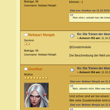
Beiträge: 99
können :-)
Username: Nefatari Nimjah
Zitat von: Gunthar am 11.10.2019 
Aber eben, sobald man die betre
Re: Die Tränen der Idu
Nefatari Nimjah
«
Antwort #53 am:
11.10.2
Survivor
@Zusatzmodule
Beiträge: 99
Username: Nefatari Nimjah
Die Beschreibung der Welt und
Re: Die Tränen der Idu
Gunthar
«
Antwort #54 am:
11.10.2
Mythos
Zitat von: Nefatari Nimjah am 11.
Nein, absolut nicht. Alles was m
Und schon sind wir bei einem 
Wie viele Zusatzmodule sind e
Zitat von: Nefatari Nimjah am 11.