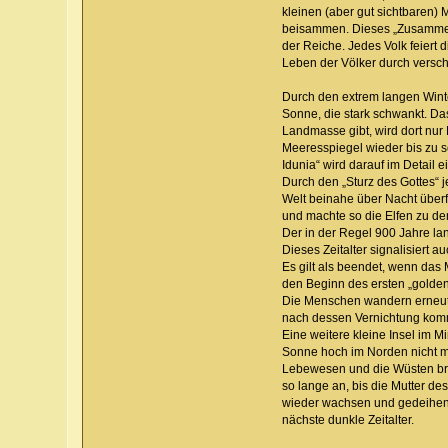
kleinen (aber gut sichtbaren) 
beisammen. Dieses „Zusammentr
der Reiche. Jedes Volk feiert 
Leben der Völker durch versc
Durch den extrem langen Winte
Sonne, die stark schwankt. Da
Landmasse gibt, wird dort nur
Meeresspiegel wieder bis zu s
Idunia“ wird darauf im Detail 
Durch den „Sturz des Gottes“ 
Welt beinahe über Nacht überfl
und machte so die Elfen zu de
Der in der Regel 900 Jahre lan
Dieses Zeitalter signalisiert
Es gilt als beendet, wenn das 
den Beginn des ersten „golden
Die Menschen wandern erneut 
nach dessen Vernichtung komm
Eine weitere kleine Insel im 
Sonne hoch im Norden nicht me
Lebewesen und die Wüsten bre
so lange an, bis die Mutter de
wieder wachsen und gedeihen. 
nächste dunkle Zeitalter.