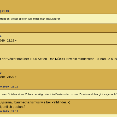
| 21:13
ffenden Völker spielen will, muss man dazukaufen.
ne
019 | 21:19 »
 der Völker hat über 1000 Seiten. Das MÜSSEN wir in mindestens 10 Module auftei
ne
019 | 21:20 »
10.2019 | 21:15
an zum Spielen eines Volkes benötigt, steht im Basismodul. In den Zusatzmodulen gibt es jedoch 
Systemaufbaumechanismus wie bei Pathfinder. ;-)
igentlich geplant?
10.2019 | 21:19