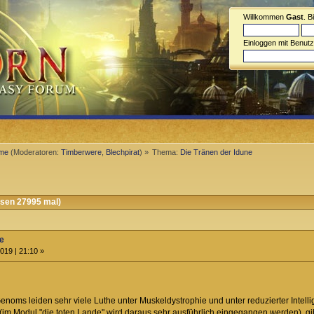
Willkommen
Gast
. B
Einloggen mit Benut
eme
(Moderatoren:
Timberwere
,
Blechpirat
) »
Thema:
Die Tränen der Idune
esen 27995 mal)
ne
019 | 21:10 »
noms leiden sehr viele Luthe unter Muskeldystrophie und unter reduzierter Intell
im Modul "die toten Lande" wird daraus sehr ausführlich eingegangen werden), g