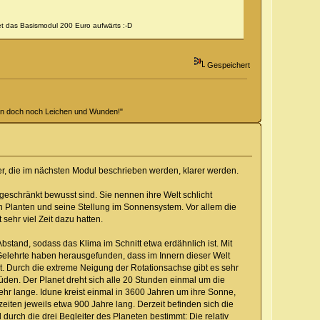
et das Basismodul 200 Euro aufwärts :-D
Gespeichert
hen doch noch Leichen und Wunden!"
er, die im nächsten Modul beschrieben werden, klarer werden.
geschränkt bewusst sind. Sie nennen ihre Welt schlicht
n Planten und seine Stellung im Sonnensystem. Vor allem die
sehr viel Zeit dazu hatten.
stand, sodass das Klima im Schnitt etwa erdähnlich ist. Mit
 Gelehrte haben herausgefunden, dass im Innern dieser Welt
ht. Durch die extreme Neigung der Rotationsachse gibt es sehr
en. Der Planet dreht sich alle 20 Stunden einmal um die
ehr lange. Idune kreist einmal in 3600 Jahren um ihre Sonne,
eiten jeweils etwa 900 Jahre lang. Derzeit befinden sich die
durch die drei Begleiter des Planeten bestimmt: Die relativ