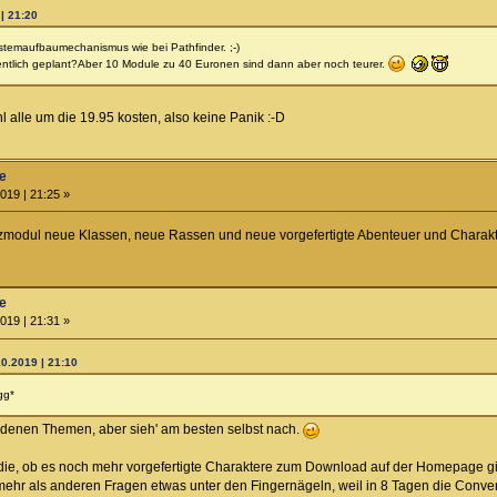
| 21:20
stemaufbaumechanismus wie bei Pathfinder. ;-)
entlich geplant?Aber 10 Module zu 40 Euronen sind dann aber noch teurer.
alle um die 19.95 kosten, also keine Panik :-D
ne
019 | 21:25 »
tzmodul neue Klassen, neue Rassen und neue vorgefertigte Abenteuer und Charaktere
ne
019 | 21:31 »
10.2019 | 21:10
gg*
denen Themen, aber sieh' am besten selbst nach.
die, ob es noch mehr vorgefertigte Charaktere zum Download auf der Homepage gibt 
mehr als anderen Fragen etwas unter den Fingernägeln, weil in 8 Tagen die Convent