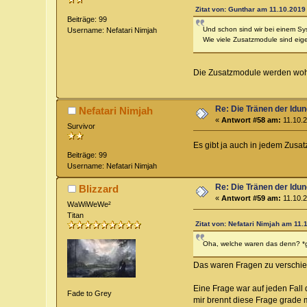
Zitat von: Gunthar am 11.10.2019 
Beiträge: 99
Und schon sind wir bei einem Sy
Username: Nefatari Nimjah
Wie viele Zusatzmodule sind eig
Die Zusatzmodule werden wohl 
Re: Die Tränen der Idu
Nefatari Nimjah
«
Antwort #58 am:
11.10.2
Survivor
Es gibt ja auch in jedem Zusa
Beiträge: 99
Username: Nefatari Nimjah
Re: Die Tränen der Idu
Blizzard
«
Antwort #59 am:
11.10.2
WaWiWeWe²
Titan
Zitat von: Nefatari Nimjah am 11.
Oha, welche waren das denn? *
Das waren Fragen zu verschie
Eine Frage war auf jeden Fall 
Fade to Grey
mir brennt diese Frage grade 