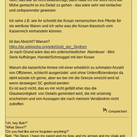
Nein, das war so nicht beabsichtigt, dann hätte ich mir wohl nicht die
Mühe gemacht so ins Detail zu gehen - das wäre sehr viel einfacher
und zeitsparender gewesen
Ich sehe z.B. wie ihr schreibt die Kosan verramschen ihre Pferde für
sie wertlose Waren und ich sehe was die Kosan klassisch vom
Kaiserreich einhandeln können.
Ist das Absicht? Warum?
https://de.wikipedia.org/wiki/Gold_der_Skythen
Je nach Grund wäre das ein unterschiedlicher Abenteuer - Mini
Serie Aufhänger, Handel/Schmuggel mit den Kosan
Warum die kaiserliche Armee mit einer erheblich zu schmalen Anzahl
von Offizieren, schlecht ausgerüstet und ohne Unteroffizierskorps da
steht wüsste ich gerne, aber wo bei mir die Grenze erreicht wird ist
wenn deswegen SC gedisst werden
Es ist auch nicht, das es mir nicht gefällt eher das die
Glaubwürdigkeit von Details gemindert wird, die mir unsinnig
erscheinen und von Aussagen die nach meinem Verständnis nicht
zutreffen
Gespeichert
“Uh, hey Bob?”
“What Steve?”
“Do you feel like we’ve forgotten anything?”
Sigh. “No Steve. I have my sword and my bow, and my arrows and my cloak and