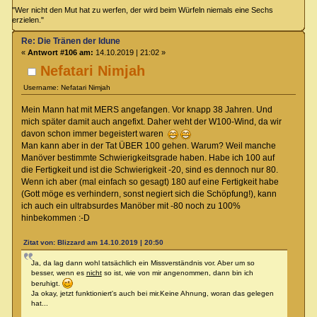
"Wer nicht den Mut hat zu werfen, der wird beim Würfeln niemals eine Sechs
erzielen."
Re: Die Tränen der Idune
«
Antwort #106 am:
14.10.2019 | 21:02 »
Nefatari Nimjah
Username: Nefatari Nimjah
Mein Mann hat mit MERS angefangen. Vor knapp 38 Jahren. Und
mich später damit auch angefixt. Daher weht der W100-Wind, da wir
davon schon immer begeistert waren
Man kann aber in der Tat ÜBER 100 gehen. Warum? Weil manche
Manöver bestimmte Schwierigkeitsgrade haben. Habe ich 100 auf
die Fertigkeit und ist die Schwierigkeit -20, sind es dennoch nur 80.
Wenn ich aber (mal einfach so gesagt) 180 auf eine Fertigkeit habe
(Gott möge es verhindern, sonst negiert sich die Schöpfung!), kann
ich auch ein ultrabsurdes Manöber mit -80 noch zu 100%
hinbekommen :-D
Zitat von: Blizzard am 14.10.2019 | 20:50
Ja, da lag dann wohl tatsächlich ein Missverständnis vor. Aber um so
besser, wenn es
nicht
so ist, wie von mir angenommen, dann bin ich
beruhigt.
Ja okay, jetzt funktioniert's auch bei mir.Keine Ahnung, woran das gelegen
hat...