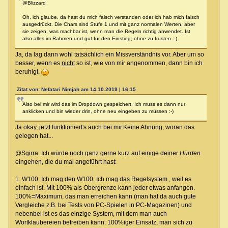
@Blizzard
Oh, ich glaube, da hast du mich falsch verstanden oder ich hab mich falsch
ausgedrückt. Die Chars sind Stufe 1 und mit ganz normalen Werten, aber
sie zeigen, was machbar ist, wenn man die Regeln richtig anwendet. Ist
also alles im Rahmen und gut für den Einstieg, ohne zu frusten :-)
Ja, da lag dann wohl tatsächlich ein Missverständnis vor. Aber um so
besser, wenn es
nicht
so ist, wie von mir angenommen, dann bin ich
beruhigt.
Zitat von: Nefatari Nimjah am 14.10.2019 | 16:15
Also bei mir wird das im Dropdown gespeichert. Ich muss es dann nur
anklicken und bin wieder drin, ohne neu eingeben zu müssen :-)
Ja okay, jetzt funktioniert's auch bei mir.Keine Ahnung, woran das
gelegen hat...
@Sgirra: Ich würde noch ganz gerne kurz auf einige deiner
Hürden
eingehen, die du mal angeführt hast:
1. W100. Ich mag den W100. Ich mag das Regelsystem , weil es
einfach ist. Mit 100% als Obergrenze kann jeder etwas anfangen.
100%=Maximum, das man erreichen kann (man hat da auch gute
Vergleiche z.B. bei Tests von PC-Spielen in PC-Magazinen) und
nebenbei ist es das einzige System, mit dem man auch
Wortklaubereien betreiben kann: 100%iger Einsatz, man sich zu