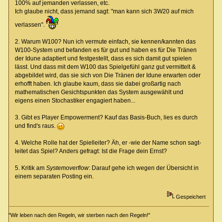
100% auf jemanden verlassen, etc.
Ich glaube nicht, dass jemand sagt: "man kann sich 3W20 auf mich
verlassen".
2. Warum W100? Nun ich vermute einfach, sie kennen/kannten das
W100-System und befanden es für gut und haben es für Die Tränen
der Idune adaptiert und festgestellt, dass es sich damit gut spielen
lässt. Und dass mit dem W100 das Spielgefühl ganz gut vermittelt &
abgebildet wird, das sie sich von Die Tränen der Idune erwarten oder
erhofft haben. Ich glaube kaum, dass sie dabei großartig nach
mathematischen Gesichtspunkten das System ausgewählt und
eigens einen Stochastiker engagiert haben...
3. Gibt es Player Empowerment? Kauf das Basis-Buch, lies es durch
und find's raus.
4. Welche Rolle hat der Spielleiter? Äh, er -wie der Name schon sagt-
leitet das Spiel? Anders gefragt: Ist die Frage dein Ernst?
5. Kritik am
Systemoverflow
: Darauf gehe ich wegen der Übersicht in
einem separaten Posting ein.
Gespeichert
"Wir leben nach den Regeln, wir sterben nach den Regeln!"