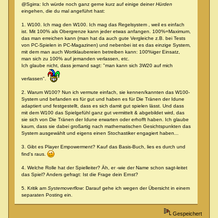
@Sgirra: Ich würde noch ganz gerne kurz auf einige deiner
Hürden
eingehen, die du mal angeführt hast:
1. W100. Ich mag den W100. Ich mag das Regelsystem , weil es einfach
ist. Mit 100% als Obergrenze kann jeder etwas anfangen. 100%=Maximum,
das man erreichen kann (man hat da auch gute Vergleiche z.B. bei Tests
von PC-Spielen in PC-Magazinen) und nebenbei ist es das einzige System,
mit dem man auch Wortklaubereien betreiben kann: 100%iger Einsatz,
man sich zu 100% auf jemanden verlassen, etc.
Ich glaube nicht, dass jemand sagt: "man kann sich 3W20 auf mich
verlassen".
2. Warum W100? Nun ich vermute einfach, sie kennen/kannten das W100-
System und befanden es für gut und haben es für Die Tränen der Idune
adaptiert und festgestellt, dass es sich damit gut spielen lässt. Und dass
mit dem W100 das Spielgefühl ganz gut vermittelt & abgebildet wird, das
sie sich von Die Tränen der Idune erwarten oder erhofft haben. Ich glaube
kaum, dass sie dabei großartig nach mathematischen Gesichtspunkten das
System ausgewählt und eigens einen Stochastiker engagiert haben...
3. Gibt es Player Empowerment? Kauf das Basis-Buch, lies es durch und
find's raus.
4. Welche Rolle hat der Spielleiter? Äh, er -wie der Name schon sagt-leitet
das Spiel? Anders gefragt: Ist die Frage dein Ernst?
5. Kritik am
Systemoverflow
: Darauf gehe ich wegen der Übersicht in einem
separaten Posting ein.
Gespeichert