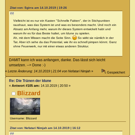
Zitat von: Sgirra am 14.10.2019 | 19:26
Vielleicht ist es nur ein Kasten "Schnelle Fakten", der in Stichpunkten
raushaut, was das System ist und was es besonders macht. Und noch ein
Absatz am Anfang mehr, warum ihr dieses System entwickelt habt und
warum ihr es für das Beste haltet, um Idune zu spielen.
Ah, mit dem Wissen macht die Seite Sinn.
So wirkt sie nämlich in der
Tat. Aber ich sehe da das Potential, wie ihr es schnell pimpen könnt. Ganz
ohne Feuerwerk, nur mit einer etwas anderen Struktur.
DAMIT kann ich was anfangen, danke. Das lässt sich leicht
umsetzen. --> Done :-)
«
Letzte Änderung: 14.10.2019 | 21:04 von Nefatari Nimjah
»
Gespeichert
Re: Die Tränen der Idune
«
Antwort #105 am:
14.10.2019 | 20:50 »
Blizzard
Username: Blizzard
Zitat von: Nefatari Nimjah am 14.10.2019 | 16:12