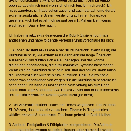
Systemvorstellung ist wirklich seeehr ausführlich. Und für einige
eben zu ausführlich (und wenn ich ehrlich bin: für mich auch). Ich
muss zugeben, ich habe selten zuvor und auch danach eine derart
extremst ausführliche Systemvorstellung auf einer Homepage
gesehen. Mich hat es, ehrlich gesagt beim 1. Mal ein klein wenig
erschlagen. Das ist too much.
Ich habe mir jetzt extra deswegen die Rubrik
System
nochmals
angesehen und habe folgende Verbesserungsvorschläge für dich:
1. Auf der HP steht etwas von einer "Kurzübersicht". Wenn das(!) die
Kurzübersicht ist, wie extrem muss dann erst die lange Übersicht
aussehen? Das dürften sich viele überlegen und das könnte
diejenigen abschrecken, die allzu komplexe Systeme nicht mögen.
Wenn es eine "Kurzübersicht" sein soll -und das soll es- dann muss
die Übersicht auch kurz sein bzw. ausfallen. Dazu: Sgirra hat ja
schon was geschrieben von wegen "für die Kurzübersicht scrolle ich
sehr lange". Ich habe es mal gezählt: Vom Anfang bis zum Ende
scrollt man sage & schreibe 24x! Das ist zu viel und muss mindestens
um die Hälfte reduziert werden (wenn nicht gar mehr).
2. Der Abschnitt mit/über Hauch des Todes weglassen. Das ist imho
SL-Wissen, das hat da nix zu suchen. Ebenso ist Traglast nicht
wirklich relevant & interessant. Das kann getrost im Buch bleiben.
3. Attribute, Fertigkeiten & Fähigkeiten komprimieren. Die Attribute
kann man meinetwegen so stehen lassen, aber niemand erwartet