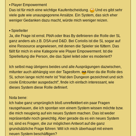
• Player Empowerment
Das ist für mich eine wichtige Kaufentscheidung.
Und es gibt sehr
viele gute wie unausgegorene Ansätze. Ein System, das sich eher
weniger Gedanken dazu macht, würde mich weniger reizen.
• Spielleiter
Ja, die Frage ist ernst. PbtA oder Itras By definieren die Rolle der SL
ganz anders als z.B. DSA und D&D. Bei Coriolis ist die SL sogar auf
eine Ressource angewiesen, mit denen die Spieler sie füttern. Das
fällt für mich in eine Kategorie wie Player Empowerment. Ist die
Spielleitung die Person, die das Spiel leitet oder es moderiert?
Ich selbst mag übrigens beides und alle Ausprägungen dazwischen,
mitunter auch abhängig von der Tagesform.
Aber da die Rolle des
SL schon lange nicht mehr ist "Hat den Dungeon gezeichnet und sich
coole Entcounter ausgedacht", finde ich einfach interessant, wie
dieses System diese Rolle definiert.
Nota bene:
Ich habe ganz ursprünglich bloß unreflektiert ein paar Fragen
rausgehauen, die ich spontan von einem System wissen möchte bzw.
die mich neugierig auf ein neues System machen. Das ist weder
repräsentativ noch gewichtig. Aber gerade da es ein neues System
ist, sind es Fragen, die zur möglichen Antwort auf die ganz
grundsätzliche Frage führen: Will ich mich überhaupt mit einem
neuen System beschäftigen?