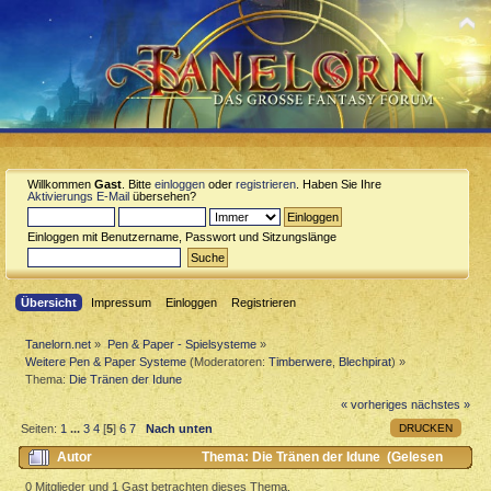
Willkommen
Gast
. Bitte
einloggen
oder
registrieren
. Haben Sie Ihre
Aktivierungs E-Mail
übersehen?
Einloggen mit Benutzername, Passwort und Sitzungslänge
Übersicht
Impressum
Einloggen
Registrieren
Tanelorn.net
»
Pen & Paper - Spielsysteme
»
Weitere Pen & Paper Systeme
(Moderatoren:
Timberwere
,
Blechpirat
) »
Thema:
Die Tränen der Idune
« vorheriges
nächstes »
DRUCKEN
Seiten:
1
...
3
4
[
5
]
6
7
Nach unten
Autor
Thema: Die Tränen der Idune (Gelesen
27981 mal)
0 Mitglieder und 1 Gast betrachten dieses Thema.