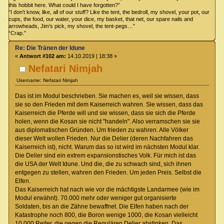
this hobbit here. What could I have forgotten?”
“I don’t know, like, all of our stuff? Like the tent, the bedroll, my shovel, your pot, our
cups, the food, our water, your dice, my basket, that net, our spare nails and
arrowheads, Jim’s pick, my shovel, the tent-pegs…”
“Crap.”
Re: Die Tränen der Idune
«
Antwort #102 am:
14.10.2019 | 18:38 »
Nefatari Nimjah
Username: Nefatari Nimjah
Das ist im Modul beschrieben. Sie machen es, weil sie wissen, dass
sie so den Frieden mit dem Kaiserreich wahren. Sie wissen, dass das
Kaiserreich die Pferde will und sie wissen, dass sie sich die Pferde
holen, wenn die Kosan sie nicht "handeln". Also verramschen sie sie
aus diplomatischen Gründen. Um frieden zu wahren. Alle Völker
dieser Welt wollen Frieden. Nur die Delier (deren Nachfahren das
Kaiserreich ist), nicht. Warum das so ist wird im nächsten Modul klar.
Die Delier sind ein extrem expansionstisches Volk. Für mich ist das
die USA der Welt Idune. Und die, die zu schwach sind, sich ihnen
entgegen zu stellen, wahren den Frieden. Um jeden Preis. Selbst die
Elfen.
Das Kaiserreich hat nach wie vor die mächtigste Landarmee (wie im
Modul erwähnt). 70.000 mehr oder weniger gut organisierte
Soldaten, bis an die Zähne bewaffnet. Die Elfen haben nach der
Katastrophe noch 800, die Boron wenige 1000, die Kosan vielleicht
10.000 Reiter, die gegen die Regulären Delier abstinken. Das