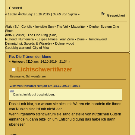
Cheers!
«
Letzte Änderung: 15.10.2019 | 09:09 von Sgirra
»
Gespeichert
Aktiv (SL): Coriolis • Invisible Sun • The Veil • Mausritter • Cypher System One
Shots
Aktiv (Spieler): The One Ring (Solo)
Ruhend: Numenera • Eclipse Phase: Year Zero • Dune • Humblewood
Demnächst: Swords & Wizardry • Dolmenwood
Geduldig wartend: City of Mist
Re: Die Tränen der Idune
«
Antwort #110 am:
14.10.2019 | 21:34 »
Lichtschwerttänzer
Username: Schwerttänzer
Zitat von: Nefatari Nimjah am 14.10.2019 | 18:38
Das ist im Modul beschrieben.
Das ist mir klar, nur warum sie nicht mit Waren etc. handeln die ihnen
von Nutzen sind ist mir nicht klar.
Wenn irgendwo steht warum sie Tand anstelle von nützlichen Gütern
einhandeln, dann bitte ich um Entschuldigung das habe ich dann
überlesen
Zitat