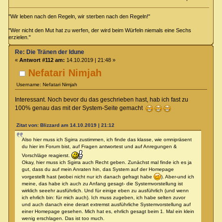
"Wir leben nach den Regeln, wir sterben nach den Regeln!"
"Wer nicht den Mut hat zu werfen, der wird beim Würfeln niemals eine Sechs
erzielen."
Re: Die Tränen der Idune
«
Antwort #112 am:
14.10.2019 | 21:48 »
Nefatari Nimjah
Username: Nefatari Nimjah
Interessant. Noch bevor du das geschrieben hast, hab ich fast zu
100% genau das mit der System-Seite gemacht
Zitat von: Blizzard am 14.10.2019 | 21:12
Also hier muss ich Sgirra zustimmen, ich finde das klasse, wie omnipräsent
du hier im Forum bist, auf Fragen antwortest und auf Anregungen &
Vorschläge reagierst.
Okay, hier muss ich Sgirra auch Recht geben. Zunächst mal finde ich es ja
gut, dass du auf mein Anraten hin, das System auf der Homepage
vorgestellt hast (wobei nicht nur ich danach gefragt habe
). Aber-und ich
meine, das habe ich auch zu Anfang gesagt- die Systemvorstellung ist
wirklich seeehr ausführlich. Und für einige eben zu ausführlich (und wenn
ich ehrlich bin: für mich auch). Ich muss zugeben, ich habe selten zuvor
und auch danach eine derart extremst ausführliche Systemvorstellung auf
einer Homepage gesehen. Mich hat es, ehrlich gesagt beim 1. Mal ein klein
wenig erschlagen. Das ist too much.