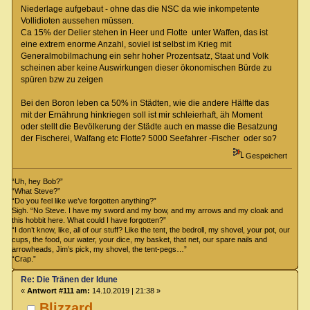
Niederlage aufgebaut - ohne das die NSC da wie inkompetente
Vollidioten aussehen müssen.
Ca 15% der Delier stehen in Heer und Flotte unter Waffen, das ist
eine extrem enorme Anzahl, soviel ist selbst im Krieg mit
Generalmobilmachung ein sehr hoher Prozentsatz, Staat und Volk
scheinen aber keine Auswirkungen dieser ökonomischen Bürde zu
spüren bzw zu zeigen
Bei den Boron leben ca 50% in Städten, wie die andere Hälfte das
mit der Ernährung hinkriegen soll ist mir schleierhaft, äh Moment
oder stellt die Bevölkerung der Städte auch en masse die Besatzung
der Fischerei, Walfang etc Flotte? 5000 Seefahrer -Fischer oder so?
Gespeichert
“Uh, hey Bob?”
“What Steve?”
“Do you feel like we’ve forgotten anything?”
Sigh. “No Steve. I have my sword and my bow, and my arrows and my cloak and
this hobbit here. What could I have forgotten?”
“I don’t know, like, all of our stuff? Like the tent, the bedroll, my shovel, your pot, our
cups, the food, our water, your dice, my basket, that net, our spare nails and
arrowheads, Jim’s pick, my shovel, the tent-pegs…”
“Crap.”
Re: Die Tränen der Idune
«
Antwort #111 am:
14.10.2019 | 21:38 »
Blizzard