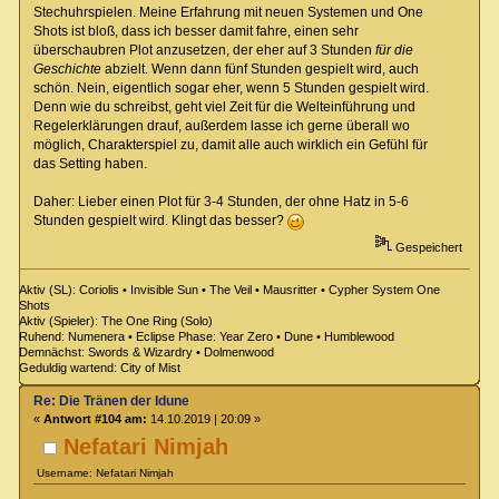
Stechuhrspielen. Meine Erfahrung mit neuen Systemen und One
Shots ist bloß, dass ich besser damit fahre, einen sehr
überschaubren Plot anzusetzen, der eher auf 3 Stunden
für die
Geschichte
abzielt. Wenn dann fünf Stunden gespielt wird, auch
schön. Nein, eigentlich sogar eher, wenn 5 Stunden gespielt wird.
Denn wie du schreibst, geht viel Zeit für die Welteinführung und
Regelerklärungen drauf, außerdem lasse ich gerne überall wo
möglich, Charakterspiel zu, damit alle auch wirklich ein Gefühl für
das Setting haben.
Daher: Lieber einen Plot für 3-4 Stunden, der ohne Hatz in 5-6
Stunden gespielt wird. Klingt das besser?
Gespeichert
Aktiv (SL): Coriolis • Invisible Sun • The Veil • Mausritter • Cypher System One
Shots
Aktiv (Spieler): The One Ring (Solo)
Ruhend: Numenera • Eclipse Phase: Year Zero • Dune • Humblewood
Demnächst: Swords & Wizardry • Dolmenwood
Geduldig wartend: City of Mist
Re: Die Tränen der Idune
«
Antwort #104 am:
14.10.2019 | 20:09 »
Nefatari Nimjah
Username: Nefatari Nimjah