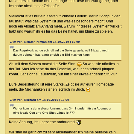
Kurzübersicht scrolle ich sehr lange. Jetzt lese ich zwar gerne, aber
ich habe nicht immer Zeit dafür.
Vielleicht ist es nur ein Kasten "Schnelle Fakten", der in Stichpunkten
raushaut, was das System ist und was es besonders macht. Und
noch ein Absatz am Anfang mehr, warum ihr dieses System entwickelt
habt und warum ihr es für das Beste haltet, um Idune zu spielen.
Zitat von: Nefatari Nimjah am 14.10.2019 | 16:09
Das Regelwerk wurde schnell auf die Seite gestellt, weil Blizzard mich
darum gebeten hat, damit er sich ein Bild machen kann.
Ah, mit dem Wissen macht die Seite Sinn.
So wirkt sie nämlich in
der Tat. Aber ich sehe da das Potential, wie ihr es schnell pimpen
könnt. Ganz ohne Feuerwerk, nur mit einer etwas anderen Struktur.
Eure Begeisterung ist eure Stärke. Zeigt sie auf eurer Homepage
mehr, die Mechaniken stehen letztlich im Buch.
Zitat von: Blizzard am 14.10.2019 | 16:00
Woher kommt denn dieser Unsinn, dass 3-4 Stunden für ein Abenteuer
eine ideale Con-und One Shot-Länge ist???
Keine Ahnung, ich überziehe andauernd.
Wir sind da gar nicht zu sehr auseinander. Ich meine beileibe kein