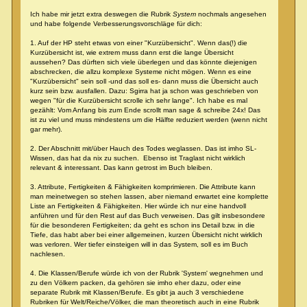
Ich habe mir jetzt extra deswegen die Rubrik
System
nochmals angesehen
und habe folgende Verbesserungsvorschläge für dich:
1. Auf der HP steht etwas von einer "Kurzübersicht". Wenn das(!) die
Kurzübersicht ist, wie extrem muss dann erst die lange Übersicht
aussehen? Das dürften sich viele überlegen und das könnte diejenigen
abschrecken, die allzu komplexe Systeme nicht mögen. Wenn es eine
"Kurzübersicht" sein soll -und das soll es- dann muss die Übersicht auch
kurz sein bzw. ausfallen. Dazu: Sgirra hat ja schon was geschrieben von
wegen "für die Kurzübersicht scrolle ich sehr lange". Ich habe es mal
gezählt: Vom Anfang bis zum Ende scrollt man sage & schreibe 24x! Das
ist zu viel und muss mindestens um die Hälfte reduziert werden (wenn nicht
gar mehr).
2. Der Abschnitt mit/über Hauch des Todes weglassen. Das ist imho SL-
Wissen, das hat da nix zu suchen. Ebenso ist Traglast nicht wirklich
relevant & interessant. Das kann getrost im Buch bleiben.
3. Attribute, Fertigkeiten & Fähigkeiten komprimieren. Die Attribute kann
man meinetwegen so stehen lassen, aber niemand erwartet eine komplette
Liste an Fertigkeiten & Fähigkeiten. Hier würde ich nur eine handvoll
anführen und für den Rest auf das Buch verweisen. Das gilt insbesondere
für die besonderen Fertigkeiten; da geht es schon ins Detail bzw. in die
Tiefe, das habt aber bei einer allgemeinen, kurzen Übersicht nicht wirklich
was verloren. Wer tiefer einsteigen will in das System, soll es im Buch
nachlesen.
4. Die Klassen/Berufe würde ich von der Rubrik 'System' wegnehmen und
zu den Völkern packen, da gehören sie imho eher dazu, oder eine
separate Rubrik mit Klassen/Berufe. Es gibt ja auch 3 verschiedene
Rubriken für Welt/Reiche/Völker, die man theoretisch auch in eine Rubrik