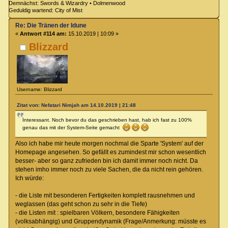
Demnächst: Swords & Wizardry • Dolmenwood
Geduldig wartend: City of Mist
Re: Die Tränen der Idune
«
Antwort #114 am:
15.10.2019 | 10:09 »
Blizzard
Username: Blizzard
Zitat von: Nefatari Nimjah am 14.10.2019 | 21:48
Interessant. Noch bevor du das geschrieben hast, hab ich fast zu 100%
genau das mit der System-Seite gemacht
Also ich habe mir heute morgen nochmal die Sparte 'System' auf der
Homepage angesehen. So gefällt es zumindest mir schon wesentlich
besser- aber so ganz zufrieden bin ich damit immer noch nicht. Da
stehen imho immer noch zu viele Sachen, die da nicht rein gehören.
Ich würde:
- die Liste mit besonderen Fertigkeiten komplett rausnehmen und
weglassen (das geht schon zu sehr in die Tiefe)
- die Listen mit : spielbaren Völkern, besondere Fähigkeiten
(volksabhängig) und Gruppendynamik (Frage/Anmerkung: müsste es