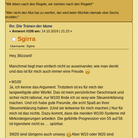
"Wir leben nach den Regeln, wir sterben nach den Regeln!"
"Wer nicht den Mut hat zu werfen, der wird beim Würfeln niemals eine Sechs
erzielen."
Re: Die Tränen der Idune
«
Antwort #109 am:
14.10.2019 | 21:23 »
Sgirra
Username: Sgirra
Hey, Blizzard!
Manchmal liegt man einfach nicht so auseinander, wie man denkt
und das ist für mich auch immer eine Freude.
• W100
Ja, ich kenne das Argument. Trotzdem ist es für mich der
langweiligste aller Würfel. Das ist mein persönlicher Geschmack und
sicher nicht rational, nur W100 finde ich so sexy wie Steuererklärung
machen. Und ich habe gute Freunde, die echt Spaß an ihrer
Steuererklärung haben. (Und sie teilweise für mich machen.) Nur für
mich ist das nichts. Dazu kommt, dass die meisten W100-Systeme mit
Mirkosteigerungen arbeiten. Die gefühlte Progression von 55 auf 58
ist irgendwie nicht so … spürbar.
3W20 sind übrigens auch unsexy.
Aber W10 oder W20 sind