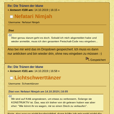
Re: Die Tränen der Idune
«
Antwort #100 am:
14.10.2019 | 16:15 »
Nefatari Nimjah
Username: Nefatari Nimjah
Zitat
Aber genau darum geht es doch. Sobald ich mich abgemeldet habe und
wieder anmelde, muss ich den gesamten Freischalt-Code neu eingeben...
Also bei mir wird das im Dropdown gespeichert. Ich muss es dann
nur anklicken und bin wieder drin, ohne neu eingeben zu müssen :-)
Gespeichert
Re: Die Tränen der Idune
«
Antwort #101 am:
14.10.2019 | 16:58 »
Lichtschwerttänzer
Username: Schwerttänzer
Zitat von: Nefatari Nimjah am 14.10.2019 | 16:05
Wir sind auf Kritik angewiesen, um etwas zu verbessern, Solange sie
KONSTRUKTIV ist. Das, was ich bisher von dir gelesen haben war aber
eher: "Wie könnt ihr es wagen, mir so einen Dreck zu verkaufen".