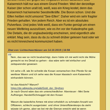
Kaiserreich hält nur aus einem Grund Frieden: Weil der derzeitige
Kaiser (der schon uralt ist), weiß, was ein Krieg kostet, denn das
Kaiserreich hat keinerlei Seestreitkräfte. Die Boron schon. Und die
Elfen heißen nicht umsonst "See-Elfen". Daher wird ein sehr fragiler
Frieden gehalten. Von jedem Reich. Aber es ist ein absolutes
Pulverfass. Und jedes Volk weiß, dass ein Funke genügt um einen
neuen Weltkrieg auszulösen, wie es ihn vor der Katastrophe gab.
Die Details, die dir unglaubwürdig erscheinen, sind eigentlich alle
erklärt. Mag sein, dass du da zu schnell drüber gelesen hast oder wir
es nicht hinreichend kommuniziert haben.
Zitat von: Lichtschwerttänzer am 14.10.2019 | 16:58
Nein, das war so nicht beabsichtigt, dann hätte ich mir wohl nicht die Mühe
gemacht so ins Detail zu gehen - das wäre sehr viel einfacher und
zeitsparender gewesen
Ich sehe z.B. wie ihr schreibt die Kosan verramschen ihre Pferde für sie
wertlose Waren und ich sehe was die Kosan klassisch vom Kaiserreich
einhandeln können.
Ist das Absicht? Warum?
https://de.wikipedia.org/wiki/Gold_der_Skythen
Je nach Grund wäre das ein unterschiedlicher Abenteuer - Mini Serie
Aufhänger, Handel/Schmuggel mit den Kosan
Warum die kaiserliche Armee mit einer erheblich zu schmalen Anzahl von
Offizieren, schlecht ausgerüstet und ohne Unteroffizierskorps da steht
wüsste ich gerne, aber wo bei mir die Grenze erreicht wird ist wenn