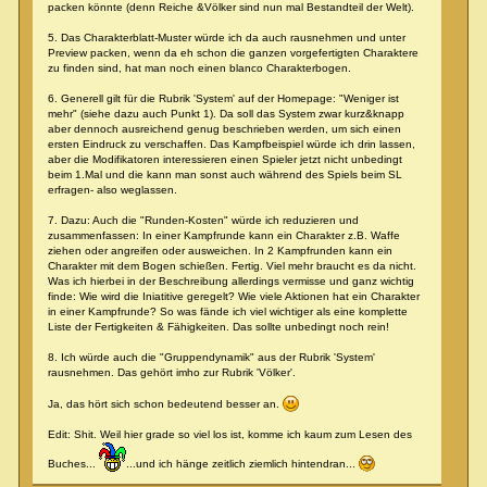
packen könnte (denn Reiche &Völker sind nun mal Bestandteil der Welt).
5. Das Charakterblatt-Muster würde ich da auch rausnehmen und unter
Preview packen, wenn da eh schon die ganzen vorgefertigten Charaktere
zu finden sind, hat man noch einen blanco Charakterbogen.
6. Generell gilt für die Rubrik 'System' auf der Homepage: "Weniger ist
mehr" (siehe dazu auch Punkt 1). Da soll das System zwar kurz&knapp
aber dennoch ausreichend genug beschrieben werden, um sich einen
ersten Eindruck zu verschaffen. Das Kampfbeispiel würde ich drin lassen,
aber die Modifikatoren interessieren einen Spieler jetzt nicht unbedingt
beim 1.Mal und die kann man sonst auch während des Spiels beim SL
erfragen- also weglassen.
7. Dazu: Auch die "Runden-Kosten" würde ich reduzieren und
zusammenfassen: In einer Kampfrunde kann ein Charakter z.B. Waffe
ziehen oder angreifen oder ausweichen. In 2 Kampfrunden kann ein
Charakter mit dem Bogen schießen. Fertig. Viel mehr braucht es da nicht.
Was ich hierbei in der Beschreibung allerdings vermisse und ganz wichtig
finde: Wie wird die Iniatitive geregelt? Wie viele Aktionen hat ein Charakter
in einer Kampfrunde? So was fände ich viel wichtiger als eine komplette
Liste der Fertigkeiten & Fähigkeiten. Das sollte unbedingt noch rein!
8. Ich würde auch die "Gruppendynamik" aus der Rubrik 'System'
rausnehmen. Das gehört imho zur Rubrik 'Völker'.
Ja, das hört sich schon bedeutend besser an.
Edit: Shit. Weil hier grade so viel los ist, komme ich kaum zum Lesen des
Buches...
...und ich hänge zeitlich ziemlich hintendran...