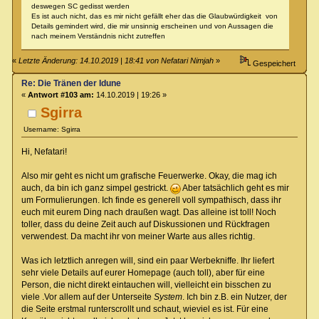
deswegen SC gedisst werden
Es ist auch nicht, das es mir nicht gefällt eher das die Glaubwürdigkeit von
Details gemindert wird, die mir unsinnig erscheinen und von Aussagen die
nach meinem Verständnis nicht zutreffen
«
Letzte Änderung: 14.10.2019 | 18:41 von Nefatari Nimjah
»
Gespeichert
Re: Die Tränen der Idune
«
Antwort #103 am:
14.10.2019 | 19:26 »
Sgirra
Username: Sgirra
Hi, Nefatari!
Also mir geht es nicht um grafische Feuerwerke. Okay, die mag ich
auch, da bin ich ganz simpel gestrickt.
Aber tatsächlich geht es mir
um Formulierungen. Ich finde es generell voll sympathisch, dass ihr
euch mit eurem Ding nach draußen wagt. Das alleine ist toll! Noch
toller, dass du deine Zeit auch auf Diskussionen und Rückfragen
verwendest. Da macht ihr von meiner Warte aus alles richtig.
Was ich letztlich anregen will, sind ein paar Werbekniffe. Ihr liefert
sehr viele Details auf eurer Homepage (auch toll), aber für eine
Person, die nicht direkt eintauchen will, vielleicht ein bisschen zu
viele .Vor allem auf der Unterseite
System
. Ich bin z.B. ein Nutzer, der
die Seite erstmal runterscrollt und schaut, wieviel es ist. Für eine