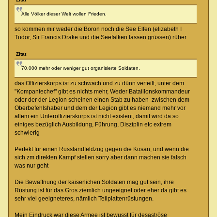
Alle Völker dieser Welt wollen Frieden.
so kommen mir weder die Boron noch die See Elfen (elizabeth I
Tudor, Sir Francis Drake und die Seefalken lassen grüssen) rüber
Zitat
70.000 mehr oder weniger gut organisierte Soldaten,
das Offizierskorps ist zu schwach und zu dünn verteilt, unter dem
"Kompaniechef" gibt es nichts mehr, Weder Bataillonskommandeur
oder der der Legion scheinen einen Stab zu haben zwischen dem
Oberbefehlshaber und dem der Legion gibt es niemand mehr vor
allem ein Unteroffizierskorps ist nicht existent, damit wird da so
einiges bezüglich Ausbildung, Führung, Disziplin etc extrem
schwierig
Perfekt für einen Russlandfeldzug gegen die Kosan, und wenn die
sich zm direkten Kampf stellen sorry aber dann machen sie falsch
was nur geht
Die Bewaffnung der kaiserlichen Soldaten mag gut sein, ihre
Rüstung ist für das Gros ziemlich ungeeignet oder eher da gibt es
sehr viel geeigneteres, nämlich Teilplattenrüstungen.
Mein Eindruck war diese Armee ist bewusst für desaströse