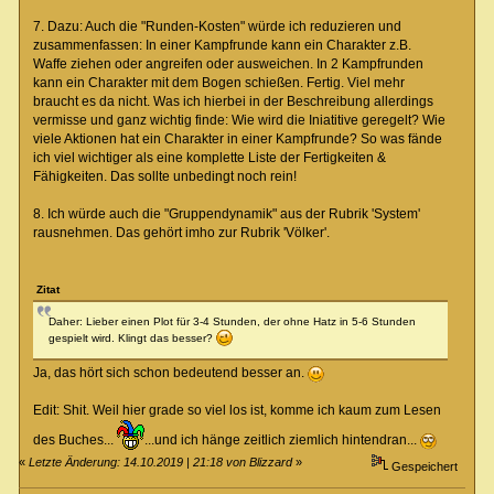
7. Dazu: Auch die "Runden-Kosten" würde ich reduzieren und
zusammenfassen: In einer Kampfrunde kann ein Charakter z.B.
Waffe ziehen oder angreifen oder ausweichen. In 2 Kampfrunden
kann ein Charakter mit dem Bogen schießen. Fertig. Viel mehr
braucht es da nicht. Was ich hierbei in der Beschreibung allerdings
vermisse und ganz wichtig finde: Wie wird die Iniatitive geregelt? Wie
viele Aktionen hat ein Charakter in einer Kampfrunde? So was fände
ich viel wichtiger als eine komplette Liste der Fertigkeiten &
Fähigkeiten. Das sollte unbedingt noch rein!
8. Ich würde auch die "Gruppendynamik" aus der Rubrik 'System'
rausnehmen. Das gehört imho zur Rubrik 'Völker'.
Zitat
Daher: Lieber einen Plot für 3-4 Stunden, der ohne Hatz in 5-6 Stunden
gespielt wird. Klingt das besser?
Ja, das hört sich schon bedeutend besser an.
Edit: Shit. Weil hier grade so viel los ist, komme ich kaum zum Lesen
des Buches...
...und ich hänge zeitlich ziemlich hintendran...
«
Letzte Änderung: 14.10.2019 | 21:18 von Blizzard
»
Gespeichert