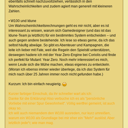
ebenfalls schnell nachzuvollziehen, verlässlich in den
Wahrscheinlichkeiten und zudem agiert man generell mit kleineren
Zahlen.
• W100 und Idune
Um Wahrscheinlichkeitsrechnungen geht es mir nicht, aber es ist
interessant zu wissen, warum sich Gamedesigner (und das ist das
Idune-Team ja letztlich) für ein bestimmtes System entscheiden – und
auch gegen andere bestehende. Ich lese so etwas gerne, da ich das
selbst häufig abwäge. So gibt es Abenteuer und Kampagnen, die
leite ich lieber mit Fate, weil die Regeln den Spielstil unterstützen,
deswegen hadere ich mit der Year Zero-Engine bei Coriolis und finde
ich perfekt für Mutant: Year Zero. Noch mehr interessiert es mich,
wenn Leute sich die Mühe machen, etwas eigenes zu entwickeln.
(Woran ich ebenso immer wieder überlege, da ich
das
System für
mich nach über 25 Jahren immer noch nicht gefunden habe.)
Kurzum: Ich bin einfach neugierig.
Kurzer farbiger Einschub, da ihr schneller wart als ich:
Danke für die Erklärung! Also verbuche ich es als "persönliche
Vorliebe mit einer Spur Gewohnheit". Völlig wertfrei gemeint, ist auch
okay so.
Ich will auch niemandem den W100 ausreden, nur kurz umreißen,
warum ein W100 als Grundlage bei mir eher ein "Meh!" auslöst. Aber
letztlich jede*r, wie man mag.