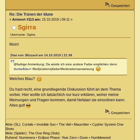
Gespeichert
Re: Die Tränen der Idune
«
Antwort #113 am:
15.10.2019 | 09:11 »
Sgirra
Username: Sgirra
Moin!
Zitat von: Blizzard am 14.10.2019 | 21:38
@farbige Anmerkung: Da würde ich eine andere Farbe empfehlen denn
dunkelblau
= Mod(erations)farbe/Moderationsanweisung
Welches Blau?
Du hast recht, eine grundlegende Diskussion führt an dem Thema
vorbei. Hier wollte ich tatsächlich nur kurz erklären, woher meine
Meinungen und Fragen kommen, damit Nefatari sie einordnen kann.
Alles gut!
Gespeichert
Aktiv (SL): Coriolis • Invisible Sun • The Veil • Mausritter • Cypher System One
Shots
Aktiv (Spieler): The One Ring (Solo)
Ruhend: Numenera • Eclipse Phase: Year Zero • Dune • Humblewood