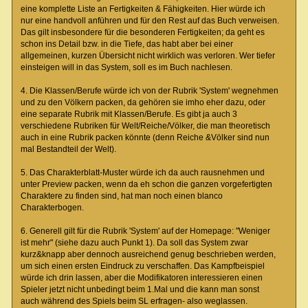
eine komplette Liste an Fertigkeiten & Fähigkeiten. Hier würde ich
nur eine handvoll anführen und für den Rest auf das Buch verweisen.
Das gilt insbesondere für die besonderen Fertigkeiten; da geht es
schon ins Detail bzw. in die Tiefe, das habt aber bei einer
allgemeinen, kurzen Übersicht nicht wirklich was verloren. Wer tiefer
einsteigen will in das System, soll es im Buch nachlesen.
4. Die Klassen/Berufe würde ich von der Rubrik 'System' wegnehmen
und zu den Völkern packen, da gehören sie imho eher dazu, oder
eine separate Rubrik mit Klassen/Berufe. Es gibt ja auch 3
verschiedene Rubriken für Welt/Reiche/Völker, die man theoretisch
auch in eine Rubrik packen könnte (denn Reiche &Völker sind nun
mal Bestandteil der Welt).
5. Das Charakterblatt-Muster würde ich da auch rausnehmen und
unter Preview packen, wenn da eh schon die ganzen vorgefertigten
Charaktere zu finden sind, hat man noch einen blanco
Charakterbogen.
6. Generell gilt für die Rubrik 'System' auf der Homepage: "Weniger
ist mehr" (siehe dazu auch Punkt 1). Da soll das System zwar
kurz&knapp aber dennoch ausreichend genug beschrieben werden,
um sich einen ersten Eindruck zu verschaffen. Das Kampfbeispiel
würde ich drin lassen, aber die Modifikatoren interessieren einen
Spieler jetzt nicht unbedingt beim 1.Mal und die kann man sonst
auch während des Spiels beim SL erfragen- also weglassen.