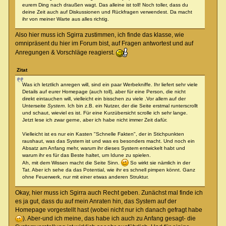
eurem Ding nach draußen wagt. Das alleine ist toll! Noch toller, dass du
deine Zeit auch auf Diskussionen und Rückfragen verwendest. Da macht
ihr von meiner Warte aus alles richtig.
Also hier muss ich Sgirra zustimmen, ich finde das klasse, wie
omnipräsent du hier im Forum bist, auf Fragen antwortest und auf
Anregungen & Vorschläge reagierst.
Zitat
Was ich letztlich anregen will, sind ein paar Werbekniffe. Ihr liefert sehr viele
Details auf eurer Homepage (auch toll), aber für eine Person, die nicht
direkt eintauchen will, vielleicht ein bisschen zu viele .Vor allem auf der
Unterseite
System
. Ich bin z.B. ein Nutzer, der die Seite erstmal runterscrollt
und schaut, wieviel es ist. Für eine Kurzübersicht scrolle ich sehr lange.
Jetzt lese ich zwar gerne, aber ich habe nicht immer Zeit dafür.
Vielleicht ist es nur ein Kasten "Schnelle Fakten", der in Stichpunkten
raushaut, was das System ist und was es besonders macht. Und noch ein
Absatz am Anfang mehr, warum ihr dieses System entwickelt habt und
warum ihr es für das Beste haltet, um Idune zu spielen.
Ah, mit dem Wissen macht die Seite Sinn.
So wirkt sie nämlich in der
Tat. Aber ich sehe da das Potential, wie ihr es schnell pimpen könnt. Ganz
ohne Feuerwerk, nur mit einer etwas anderen Struktur.
Okay, hier muss ich Sgirra auch Recht geben. Zunächst mal finde ich
es ja gut, dass du auf mein Anraten hin, das System auf der
Homepage vorgestellt hast (wobei nicht nur ich danach gefragt habe
). Aber-und ich meine, das habe ich auch zu Anfang gesagt- die