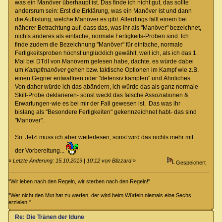
was ein Manöver überhaupt ist. Das finde ich nicht gut, das sollte
andersrum sein: Erst die Erklärung, was ein Manöver ist und dann
die Auflistung, welche Manöver es gibt. Allerdings fällt einem bei
näherer Betrachtung auf, dass das, was ihr als "Manöver" bezeichnet,
nichts anderes als einfache, normale Fertigkeits-Proben sind. Ich
finde zudem die Bezeichnung "Manöver" für einfache, normale
Fertigkeitsproben höchst unglücklich gewählt, weil ich, als ich das 1.
Mal bei DTdI von Manövern gelesen habe, dachte, es würde dabei
um
Kampfmanöver
gehen bzw. taktische Optionen im Kampf wie z.B.
einen Gegner entwaffnen oder "defensiv kämpfen" und Ähnliches.
Von daher würde ich das abändern, ich würde das als ganz normale
Skill-Probe deklarieren- sonst weckt das falsche Assoziationen &
Erwartungen-wie es bei mir der Fall gewesen ist. Das was ihr
bislang als "Besondere Fertigkeiten" gekennzeichnet habt- das sind
"Manöver".
So. Jetzt muss ich aber weiterlesen, sonst wird das nichts mehr mit
der Vorbereitung...
«
Letzte Änderung: 15.10.2019 | 10:12 von Blizzard
»
Gespeichert
"Wir leben nach den Regeln, wir sterben nach den Regeln!"
"Wer nicht den Mut hat zu werfen, der wird beim Würfeln niemals eine Sechs
erzielen."
Re: Die Tränen der Idune