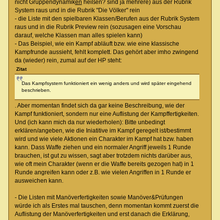
nicht Gruppendynamik
en
heißen? sind ja mehrere) aus der Rubrik
System raus und in die Rubrik "Die Völker" rein
- die Liste mit den spielbaren Klassen/Berufen aus der Rubrik System
raus und in die Rubrik Preview rein (sozusagen eine Vorschau
darauf, welche Klassen man alles spielen kann)
- Das Beispiel, wie ein Kampf abläuft bzw. wie eine klassische
Kampfrunde aussieht, fehlt komplett. Das gehört aber imho zwingend
da (wieder) rein, zumal auf der HP steht:
Zitat
Das Kampfsystem funktioniert ein wenig anders und wird später eingehend
beschrieben.
. Aber momentan findet sich da gar keine Beschreibung, wie der
Kampf funktioniert, sondern nur eine Auflistung der Kampffertigkeiten.
Und (ich kann mich da nur wiederholen): Bitte unbedingt
erklären/angeben, wie die Iniatitive im Kampf geregelt ist/bestimmt
wird und wie viele Aktionen ein Charakter im Kampf hat bzw. haben
kann. Dass Waffe ziehen und ein normaler Angriff jeweils 1 Runde
brauchen, ist gut zu wissen, sagt aber trotzdem nichts darüber aus,
wie oft mein Charakter (wenn er die Waffe bereits gezogen hat) in 1
Runde angreifen kann oder z.B. wie vielen Angriffen in 1 Runde er
ausweichen kann.
- Die Listen mit Manöverfertigkeiten sowie Manöver&Prüfungen
würde ich als Erstes mal tauschen, denn momentan kommt zuerst die
Auflistung der Manöverfertigkeiten und erst danach die Erklärung,