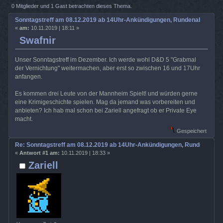
14Uhr-Ankündigungen, Rundenabsprache usw. (Gelesen 3016 mal)
0 Mitglieder und 1 Gast betrachten dieses Thema.
Sonntagstreff am 08.12.2019 ab 14Uhr-Ankündigungen, Rundenabsprach
«
am:
10.11.2019 | 18:11 »
Swafnir
Unser Sonntagstreff im Dezember. Ich werde wohl D&D 5 "Grabmal
der Vernichtung" weitermachen, aber erst so zwischen 16 und 17Uhr
anfangen.
Es kommen drei Leute von der Mannheim Spielt! und würden gerne
eine Krimigeschichte spielen. Mag da jemand was vorbereiten und
anbieten? Ich hab mal schon bei Zariell angefragt ob er Private Eye
macht.
Gespeichert
Re: Sonntagstreff am 08.12.2019 ab 14Uhr-Ankündigungen, Rundenabsp
«
Antwort #1 am:
10.11.2019 | 18:33 »
Zariell