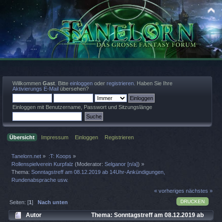
Willkommen
Gast
. Bitte
einloggen
oder
registrieren
. Haben Sie Ihre
Aktivierungs E-Mail
übersehen?
Einloggen mit Benutzername, Passwort und Sitzungslänge
Übersicht
Impressum
Einloggen
Registrieren
Tanelorn.net
»
:T: Koops
»
Rollenspielverein Kurpfalz
(Moderator:
Selganor [n/a]
) »
Thema:
Sonntagstreff am 08.12.2019 ab 14Uhr-Ankündigungen,
Rundenabsprache usw.
« vorheriges
nächstes »
DRUCKEN
Seiten: [
1
]
Nach unten
Autor
Thema: Sonntagstreff am 08.12.2019 ab