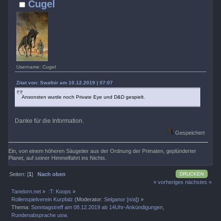
Cugel
Username: Cugel
Zitat von: Swafnir am 10.12.2019 | 07:07
Ansonsten wurde noch Private Eye und D&D gespielt.
Danke für die Information.
Gespeichert
Ein, von einem höheren Säugetier aus der Ordnung der Primaten, geplünderter
Planet, auf seiner Himmelfahrt ins Nichts.
DRUCKEN
Seiten: [
1
]
Nach oben
« vorheriges
nächstes »
Tanelorn.net
»
:T: Koops
»
Rollenspielverein Kurpfalz
(Moderator:
Selganor [n/a]
) »
Thema:
Sonntagstreff am 08.12.2019 ab 14Uhr-Ankündigungen,
Rundenabsprache usw.