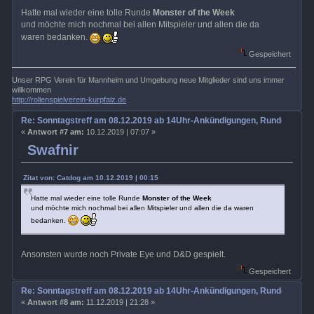
Hatte mal wieder eine tolle Runde
Monster of the Week
und möchte mich nochmal bei allen Mitspieler und allen die da
waren bedanken.
Gespeichert
Unser RPG Verein für Mannheim und Umgebung neue Mitglieder sind uns immer
willkommen
http://rollenspielverein-kurpfalz.de
Re: Sonntagstreff am 08.12.2019 ab 14Uhr-Ankündigungen, Rundenabsp
«
Antwort #7 am:
10.12.2019 | 07:07 »
Swafnir
Zitat von: Catdog am 10.12.2019 | 00:15
Hatte mal wieder eine tolle Runde
Monster of the Week
und möchte mich nochmal bei allen Mitspieler und allen die da waren
bedanken.
Ansonsten wurde noch Private Eye und D&D gespielt.
Gespeichert
Re: Sonntagstreff am 08.12.2019 ab 14Uhr-Ankündigungen, Rundenabsp
«
Antwort #8 am:
11.12.2019 | 21:28 »