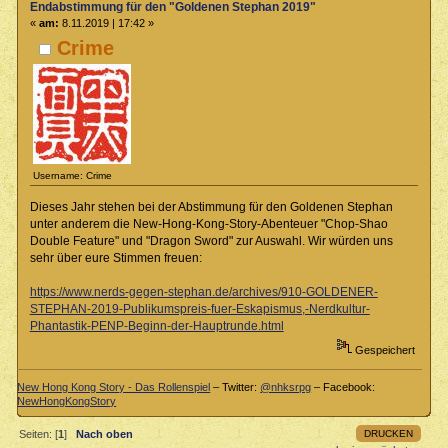
Endabstimmung für den "Goldenen Stephan 2019"
«
am:
8.11.2019 | 17:42 »
Crime
Username: Crime
Dieses Jahr stehen bei der Abstimmung für den Goldenen Stephan
unter anderem die New-Hong-Kong-Story-Abenteuer "Chop-Shao
Double Feature" und "Dragon Sword" zur Auswahl. Wir würden uns
sehr über eure Stimmen freuen:
https://www.nerds-gegen-stephan.de/archives/910-GOLDENER-
STEPHAN-2019-Publikumspreis-fuer-Eskapismus,-Nerdkultur-
Phantastik-PENP-Beginn-der-Hauptrunde.html
Gespeichert
New Hong Kong Story - Das Rollenspiel
– Twitter:
@nhksrpg
– Facebook:
NewHongKongStory
DRUCKEN
Seiten: [
1
]
Nach oben