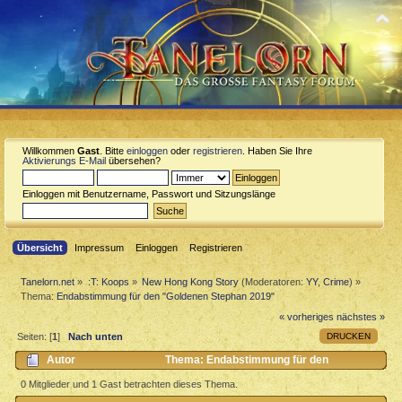
Willkommen
Gast
. Bitte
einloggen
oder
registrieren
. Haben Sie Ihre
Aktivierungs E-Mail
übersehen?
Einloggen mit Benutzername, Passwort und Sitzungslänge
Übersicht
Impressum
Einloggen
Registrieren
Tanelorn.net
»
:T: Koops
»
New Hong Kong Story
(Moderatoren:
YY
,
Crime
) »
Thema:
Endabstimmung für den "Goldenen Stephan 2019"
« vorheriges
nächstes »
DRUCKEN
Seiten: [
1
]
Nach unten
Autor
Thema: Endabstimmung für den
"Goldenen Stephan 2019" (Gelesen 1928 mal)
0 Mitglieder und 1 Gast betrachten dieses Thema.