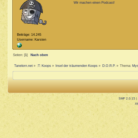
Wir machen einen Podcast!
Beiträge: 14.245
Username: Karsten
Seiten: [
1
]
Nach oben
Tanelorn.net
»
:T: Koops
»
Insel der träumenden Koops
»
D.O.R.P.
»
Thema:
Mys
SMF 2.0.15
|
X