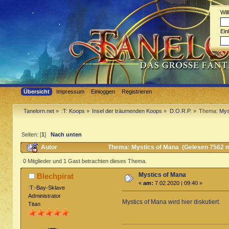
Wi
Ein
Übersicht
Impressum
Einloggen
Registrieren
Tanelorn.net
»
:T: Koops
»
Insel der träumenden Koops
»
D.O.R.P.
»
Thema:
Mys
Seiten: [
1
]
Nach unten
Autor
Thema: Mystics of Mana (Gelesen 7562 m
0 Mitglieder und 1 Gast betrachten dieses Thema.
Mystics of Mana
Blechpirat
«
am:
7.02.2020 | 09:40 »
:T:-Bay-Sklave
Administrator
Mystics of Mana wird hier diskutiert.
Titan