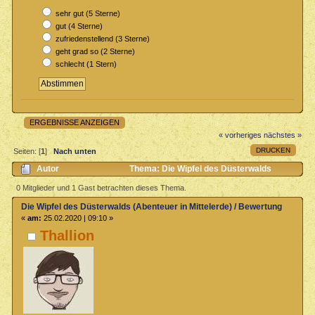
sehr gut (5 Sterne)
gut (4 Sterne)
zufriedenstellend (3 Sterne)
geht grad so (2 Sterne)
schlecht (1 Stern)
ERGEBNISSE ANZEIGEN
« vorheriges
nächstes »
DRUCKEN
Seiten: [
1
]
Nach unten
Autor
Thema: Die Wipfel des Düsterwalds
(Abenteuer in Mittelerde) / Bewertung & Rezensionen (Gelesen 1710
0 Mitglieder und 1 Gast betrachten dieses Thema.
mal)
Die Wipfel des Düsterwalds (Abenteuer in Mittelerde) / Bewertung & Rez
«
am:
25.02.2020 | 09:10 »
Thallion