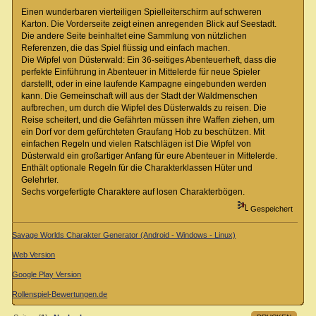
Einen wunderbaren vierteiligen Spielleiterschirm auf schweren
Karton. Die Vorderseite zeigt einen anregenden Blick auf Seestadt.
Die andere Seite beinhaltet eine Sammlung von nützlichen
Referenzen, die das Spiel flüssig und einfach machen.
Die Wipfel von Düsterwald: Ein 36-seitiges Abenteuerheft, dass die
perfekte Einführung in Abenteuer in Mittelerde für neue Spieler
darstellt, oder in eine laufende Kampagne eingebunden werden
kann. Die Gemeinschaft will aus der Stadt der Waldmenschen
aufbrechen, um durch die Wipfel des Düsterwalds zu reisen. Die
Reise scheitert, und die Gefährten müssen ihre Waffen ziehen, um
ein Dorf vor dem gefürchteten Graufang Hob zu beschützen. Mit
einfachen Regeln und vielen Ratschlägen ist Die Wipfel von
Düsterwald ein großartiger Anfang für eure Abenteuer in Mittelerde.
Enthält optionale Regeln für die Charakterklassen Hüter und
Gelehrter.
Sechs vorgefertigte Charaktere auf losen Charakterbögen.
Gespeichert
Savage Worlds Charakter Generator (Android - Windows - Linux)
Web Version
Google Play Version
Rollenspiel-Bewertungen.de