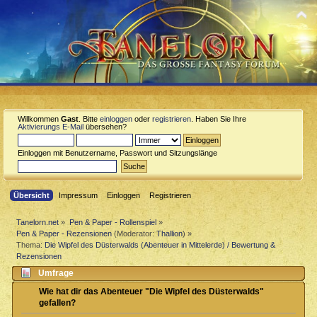
Willkommen
Gast
. Bitte
einloggen
oder
registrieren
. Haben Sie Ihre
Aktivierungs E-Mail
übersehen?
Einloggen mit Benutzername, Passwort und Sitzungslänge
Übersicht
Impressum
Einloggen
Registrieren
Tanelorn.net
»
Pen & Paper - Rollenspiel
»
Pen & Paper - Rezensionen
(Moderator:
Thallion
) »
Thema:
Die Wipfel des Düsterwalds (Abenteuer in Mittelerde) / Bewertung &
Rezensionen
Umfrage
Wie hat dir das Abenteuer "Die Wipfel des Düsterwalds"
gefallen?