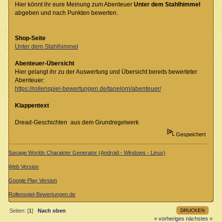
Hier könnt ihr eure Meinung zum Abenteuer
Unter dem Stahlhimmel
abgeben und nach Punkten bewerten.
Shop-Seite
Unter dem Stahlhimmel
Abenteuer-Übersicht
Hier gelangt ihr zu der Auswertung und Übersicht bereits bewerteter
Abenteuer:
https://rollenspiel-bewertungen.de/tanelorn/abenteuer/
Klappentext
Dread-Geschichten aus dem Grundregelwerk
Gespeichert
Savage Worlds Charakter Generator (Android - Windows - Linux)
Web Version
Google Play Version
Rollenspiel-Bewertungen.de
DRUCKEN
Seiten: [
1
]
Nach oben
« vorheriges
nächstes »