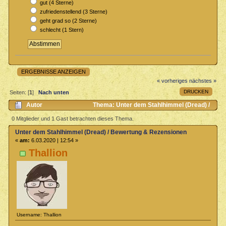
gut (4 Sterne)
zufriedenstellend (3 Sterne)
geht grad so (2 Sterne)
schlecht (1 Stern)
ERGEBNISSE ANZEIGEN
« vorheriges
nächstes »
DRUCKEN
Seiten: [
1
]
Nach unten
Autor
Thema: Unter dem Stahlhimmel (Dread) /
Bewertung & Rezensionen (Gelesen 1512 mal)
0 Mitglieder und 1 Gast betrachten dieses Thema.
Unter dem Stahlhimmel (Dread) / Bewertung & Rezensionen
«
am:
6.03.2020 | 12:54 »
Thallion
Username: Thallion