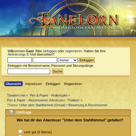
Willkommen
Gast
. Bitte
einloggen
oder
registrieren
. Haben Sie Ihre
Aktivierungs E-Mail
übersehen?
Einloggen mit Benutzername, Passwort und Sitzungslänge
Übersicht
Impressum
Einloggen
Registrieren
Tanelorn.net
»
Pen & Paper - Rollenspiel
»
Pen & Paper - Rezensionen
(Moderator:
Thallion
) »
Thema:
Unter dem Stahlhimmel (Dread) / Bewertung & Rezensionen
Umfrage
Wie hat dir das Abenteuer "Unter dem Stahlhimmel" gefallen?
sehr gut (5 Sterne)