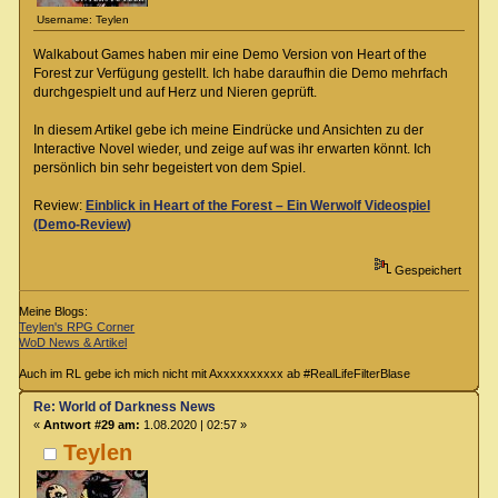
Username: Teylen
Walkabout Games haben mir eine Demo Version von Heart of the
Forest zur Verfügung gestellt. Ich habe daraufhin die Demo mehrfach
durchgespielt und auf Herz und Nieren geprüft.
In diesem Artikel gebe ich meine Eindrücke und Ansichten zu der
Interactive Novel wieder, und zeige auf was ihr erwarten könnt. Ich
persönlich bin sehr begeistert von dem Spiel.
Review:
Einblick in Heart of the Forest – Ein Werwolf Videospiel
(Demo-Review)
Gespeichert
Meine Blogs:
Teylen's RPG Corner
WoD News & Artikel
Auch im RL gebe ich mich nicht mit Axxxxxxxxxx ab #RealLifeFilterBlase
Re: World of Darkness News
«
Antwort #29 am:
1.08.2020 | 02:57 »
Teylen