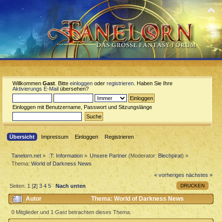
Willkommen
Gast
. Bitte
einloggen
oder
registrieren
. Haben Sie Ihre
Aktivierungs E-Mail
übersehen?
Einloggen mit Benutzername, Passwort und Sitzungslänge
Übersicht
Impressum
Einloggen
Registrieren
Tanelorn.net
»
:T: Information
»
Unsere Partner
(Moderator:
Blechpirat
) »
Thema:
World of Darkness News
« vorheriges
nächstes »
DRUCKEN
Seiten:
1
[
2
]
3
4
5
Nach unten
Autor
Thema: World of Darkness News
(Gelesen 25860 mal)
0 Mitglieder und 1 Gast betrachten dieses Thema.