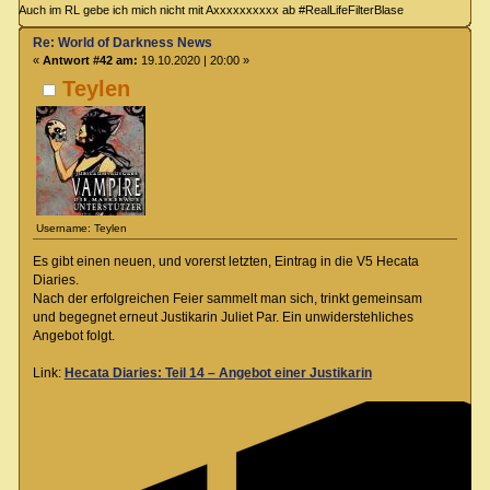
Auch im RL gebe ich mich nicht mit Axxxxxxxxxx ab #RealLifeFilterBlase
Re: World of Darkness News
«
Antwort #42 am:
19.10.2020 | 20:00 »
Teylen
Username: Teylen
Es gibt einen neuen, und vorerst letzten, Eintrag in die V5 Hecata
Diaries.
Nach der erfolgreichen Feier sammelt man sich, trinkt gemeinsam
und begegnet erneut Justikarin Juliet Par. Ein unwiderstehliches
Angebot folgt.
Link:
Hecata Diaries: Teil 14 – Angebot einer Justikarin