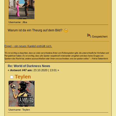
Username: Jiba
Warum ist da ein Theurg auf dem Bild?
Gespeichert
Engel – ein neues Kapitel enthüllt sich.
“Es ist wichtig zu beachten, dass es viele verschiedene Arten von Rollenspielern gibt, die unterschiedliche Vorlieben und
Perspektiven haben. Es ist wichtig, dass alle Spieler respektvoll miteinander umgehen und dass keine Gruppe von
Spielern das Recht hat, andere auszuschließen oder ihnen vorzuschreiben, wie sie spielen sollen.“
– Hofrat Settembrini
Re: World of Darkness News
«
Antwort #47 am:
23.10.2020 | 13:01 »
Teylen
Username: Teylen