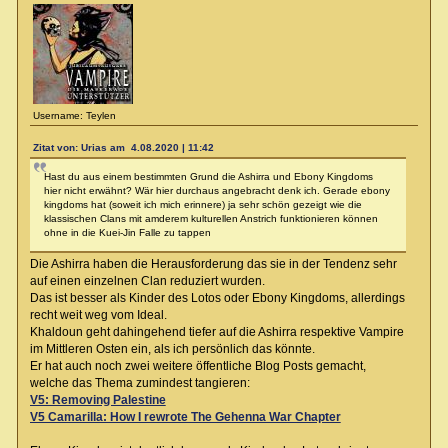
Username: Teylen
Zitat von: Urias am 4.08.2020 | 11:42
Hast du aus einem bestimmten Grund die Ashirra und Ebony Kingdoms
hier nicht erwähnt? Wär hier durchaus angebracht denk ich. Gerade ebony
kingdoms hat (soweit ich mich erinnere) ja sehr schön gezeigt wie die
klassischen Clans mit amderem kulturellen Anstrich funktionieren können
ohne in die Kuei-Jin Falle zu tappen
Die Ashirra haben die Herausforderung das sie in der Tendenz sehr
auf einen einzelnen Clan reduziert wurden.
Das ist besser als Kinder des Lotos oder Ebony Kingdoms, allerdings
recht weit weg vom Ideal.
Khaldoun geht dahingehend tiefer auf die Ashirra respektive Vampire
im Mittleren Osten ein, als ich persönlich das könnte.
Er hat auch noch zwei weitere öffentliche Blog Posts gemacht,
welche das Thema zumindest tangieren:
V5: Removing Palestine
V5 Camarilla: How I rewrote The Gehenna War Chapter