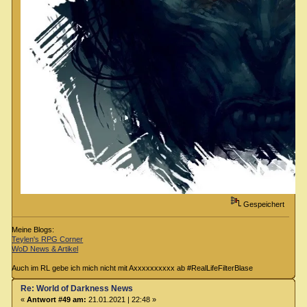
Gespeichert
Meine Blogs:
Teylen's RPG Corner
WoD News & Artikel
Auch im RL gebe ich mich nicht mit Axxxxxxxxxx ab #RealLifeFilterBlase
Re: World of Darkness News
«
Antwort #49 am:
21.01.2021 | 22:48 »