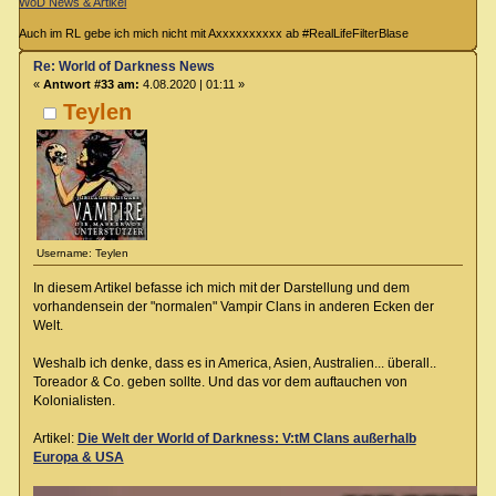
WoD News & Artikel
Auch im RL gebe ich mich nicht mit Axxxxxxxxxx ab #RealLifeFilterBlase
Re: World of Darkness News
«
Antwort #33 am:
4.08.2020 | 01:11 »
Teylen
Username: Teylen
In diesem Artikel befasse ich mich mit der Darstellung und dem
vorhandensein der "normalen" Vampir Clans in anderen Ecken der
Welt.
Weshalb ich denke, dass es in America, Asien, Australien... überall..
Toreador & Co. geben sollte. Und das vor dem auftauchen von
Kolonialisten.
Artikel:
Die Welt der World of Darkness: V:tM Clans außerhalb
Europa & USA