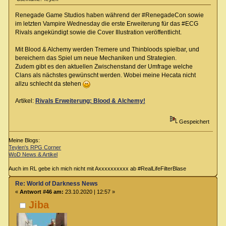
Renegade Game Studios haben während der #RenegadeCon sowie
im letzten Vampire Wednesday die erste Erweiterung für das #ECG
Rivals angekündigt sowie die Cover Illustration veröffentlicht.
Mit Blood & Alchemy werden Tremere und Thinbloods spielbar, und
bereichern das Spiel um neue Mechaniken und Strategien.
Zudem gibt es den aktuellen Zwischenstand der Umfrage welche
Clans als nächstes gewünscht werden. Wobei meine Hecata nicht
allzu schlecht da stehen
Artikel:
Rivals Erweiterung: Blood & Alchemy!
Gespeichert
Meine Blogs:
Teylen's RPG Corner
WoD News & Artikel
Auch im RL gebe ich mich nicht mit Axxxxxxxxxx ab #RealLifeFilterBlase
Re: World of Darkness News
«
Antwort #46 am:
23.10.2020 | 12:57 »
Jiba