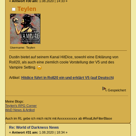
«
Antwort #30 am:
1.08.2020 | 14:33 »
Teylen
Username: Teylen
Dustin bietet auf seinem Kanal HitDice, sowohl eine Erklärung von
Roll20, als auch eine ziemlich coole Vorstellung der V5 und des
Vampire Setting.
Artikel:
Hitdice führt in Roll20 ein und erklärt V5 (auf Deutsch)
Gespeichert
Meine Blogs:
Teylen's RPG Corner
WoD News & Artikel
Auch im RL gebe ich mich nicht mit Axxxxxxxxxx ab #RealLifeFilterBlase
Re: World of Darkness News
«
Antwort #31 am:
1.08.2020 | 18:34 »