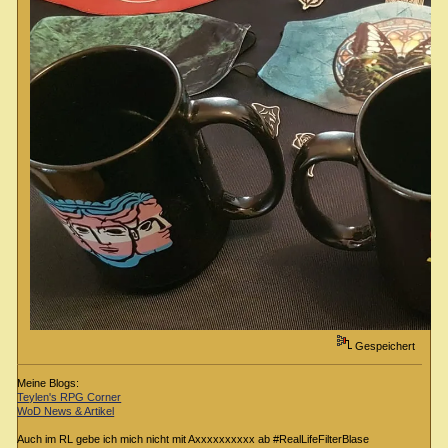
Gespeichert
Meine Blogs:
Teylen's RPG Corner
WoD News & Artikel
Auch im RL gebe ich mich nicht mit Axxxxxxxxxx ab #RealLifeFilterBlase