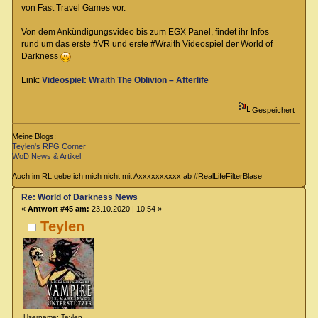
von Fast Travel Games vor.
Von dem Ankündigungsvideo bis zum EGX Panel, findet ihr Infos
rund um das erste #VR und erste #Wraith Videospiel der World of
Darkness
Link:
Videospiel: Wraith The Oblivion – Afterlife
Gespeichert
Meine Blogs:
Teylen's RPG Corner
WoD News & Artikel
Auch im RL gebe ich mich nicht mit Axxxxxxxxxx ab #RealLifeFilterBlase
Re: World of Darkness News
«
Antwort #45 am:
23.10.2020 | 10:54 »
Teylen
Username: Teylen