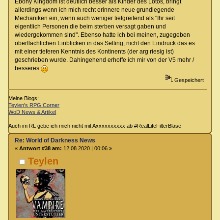
Ebony Kingdom ist deutlich besser als Kinder des Lotos, bringt
allerdings wenn ich mich recht erinnere neue grundlegende
Mechaniken ein, wenn auch weniger tiefgreifend als "Ihr seit
eigentlich Personen die beim sterben versagt gaben und
wiedergekommen sind". Ebenso hatte ich bei meinen, zugegeben
oberflächlichen Einblicken in das Setting, nicht den Eindruck das es
mit einer tieferen Kenntnis des Kontinents (der arg riesig ist)
geschrieben wurde. Dahingehend erhoffe ich mir von der V5 mehr /
besseres
Gespeichert
Meine Blogs:
Teylen's RPG Corner
WoD News & Artikel
Auch im RL gebe ich mich nicht mit Axxxxxxxxxx ab #RealLifeFilterBlase
Re: World of Darkness News
«
Antwort #38 am:
12.08.2020 | 00:06 »
Teylen