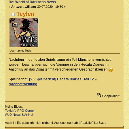
Re: World of Darkness News
«
Antwort #25 am:
30.07.2020 | 19:50 »
Teylen
Username: Teylen
Nachdem in der letzten Spielsitzung ein Teil Münchens vernichtet
wurden, beschäftigen sich die Vampire in den Hecata Diaries im
Anschluß an das Disaster mit verschiedenen Gesprächskreisen
Spielbericht:
[V5 Spielbericht] Hecata Diaries: Teil 12 –
Nachbetrachtung
Gespeichert
Meine Blogs:
Teylen's RPG Corner
WoD News & Artikel
Auch im RL gebe ich mich nicht mit Axxxxxxxxxx ab #RealLifeFilterBlase