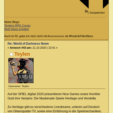
Gespeichert
Meine Blogs:
Teylen's RPG Corner
WoD News & Artikel
Auch im RL gebe ich mich nicht mit Axxxxxxxxxx ab #RealLifeFilterBlase
Re: World of Darkness News
«
Antwort #43 am:
21.10.2020 | 23:41 »
Teylen
Username: Teylen
Auf der SPIEL digital 2020 präsentieren Nice Games sowie Horrible
Guld ihre Vampire: Die Maskerade Spiele Heritage und Vendetta.
Zu Heritage gibt es verschiedene Livestreams, unteren auf Deutsch
von Orkenspalter-TV, sowie eine Einführung in die Spielmechaniken,