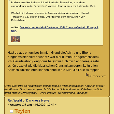
In diesem Artikel befasse ich mich mit der Darstellung und dem
vorhandensein der "normalen" Vampir Clans in anderen Ecken der Welt.
Weshalb ich denke, dass es in America, Asien, Australien... überall..
Toreador & Co. geben sollte. Und das vor dem auftauchen von
Kolonialisten.
Artikel:
Die Welt der World of Darkness: V:tM Clans außerhalb Europa &
USA
Hast du aus einem bestimmten Grund die Ashirra und Ebony
Kingdoms hier nicht erwähnt? Wär hier durchaus angebracht denk
ich. Gerade ebony kingdoms hat (soweit ich mich erinnere) ja sehr
schön gezeigt wie die klassischen Clans mit amderem kulturellen
Anstrich funktionieren können ohne in die Kuei-Jin Falle zu tappen
Gespeichert
Ohne Gott ging es nicht weiter, und so hab ich mich entschieden, / meiner ist jetzt
der Alkohol. / Ich trank ein paar Schlücke und ich fand meinen Frieden / und ich
fühlte mich kurzfristig wohl. - Joint Venture, Der trinkende Philosoph
Re: World of Darkness News
«
Antwort #37 am:
4.08.2020 | 12:44 »
Teylen