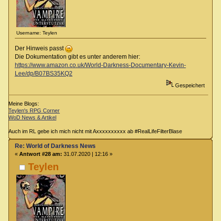
Username: Teylen
Der Hinweis passt
Die Dokumentation gibt es unter anderem hier:
https://www.amazon.co.uk/World-Darkness-Documentary-Kevin-
Lee/dp/B07BS35KQ2
Gespeichert
Meine Blogs:
Teylen's RPG Corner
WoD News & Artikel
Auch im RL gebe ich mich nicht mit Axxxxxxxxxx ab #RealLifeFilterBlase
Re: World of Darkness News
«
Antwort #28 am:
31.07.2020 | 12:16 »
Teylen