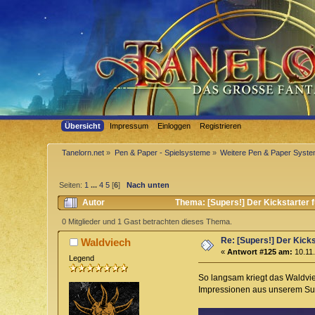
Übersicht
Impressum
Einloggen
Registrieren
Tanelorn.net
»
Pen & Paper - Spielsysteme
»
Weitere Pen & Paper Syst
Seiten:
1
...
4
5
[
6
]
Nach unten
Autor
Thema: [Supers!] Der Kickstarter f
0 Mitglieder und 1 Gast betrachten dieses Thema.
Re: [Supers!] Der Kicks
Waldviech
«
Antwort #125 am:
10.11.
Legend
So langsam kriegt das Waldvie
Impressionen aus unserem Sup