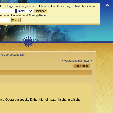
itte
einloggen
oder
registrieren
. Haben Sie Ihre
Aktivierungs E-Mail
übersehen?
zername, Passwort und Sitzungslänge
che Übersetzung läuft
« vorheriges
nächstes »
DRUCKEN
ce-Opera ausspuckt. Daher hier ein paar frische, grafische