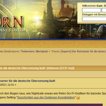
Willkommen
Gast
. B
Einloggen mit Benut
eme
(Moderatoren:
Timberwere
,
Blechpirat
) »
Thema:
[Supers!] Der Kickstarter für die deuts
ür die deutsche Übersetzung läuft (Gelesen 22737 mal)
tarter für die deutsche Übersetzung läuft
2022 | 11:01 »
ch den Bogen raus, wie Nightcafe sowas wie Retro-Sci-Fi-Grafiken für barocke Spa
ers-Setting "
Geschichten aus der Goldenen Konstellation
"