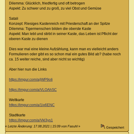
Dilemma: Glücklich, friedfertig und oft betrogen
Aspekt: Zu schwer und zu groß, zu viel Obst und Gemüse
Satali
Konzept: Riesiges Kastenreich mit Priesterschaft an der Spitze
Dilemma: Tigermenschen bilden die oberste Kaste
Aspekt: Man lebt und stirbt in seiner Kaste, das Leben ist Pflicht der
oberen Kaste zu dienen
Dies war mal eine kleine Aufzählung, kann man es vielleicht anders
Formulieren oder gibt es so schon mal ein gutes Bild ab? (habe noch
ca. 15 weiter reiche, sind aber nicht so wichtig)
Aber hier nun die Links
https://imgur.com/a/jWP9oIi
https://imgur.com/a/VLOAhSC
Weltkarte
https://imgur.com/a/1ix6ENC
Stadtkarte
https://imgur.com/a/Vkl3ys1
«
Letzte Änderung: 17.08.2021 | 15:09 von Fasuhl
»
Gespeichert