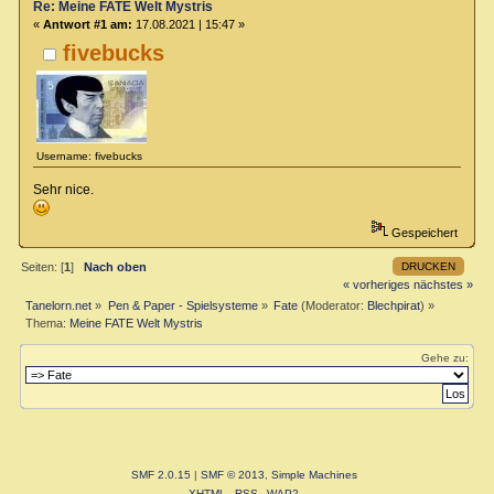
Re: Meine FATE Welt Mystris
«
Antwort #1 am:
17.08.2021 | 15:47 »
fivebucks
Username: fivebucks
Sehr nice.
Gespeichert
DRUCKEN
Seiten: [
1
]
Nach oben
« vorheriges
nächstes »
Tanelorn.net
»
Pen & Paper - Spielsysteme
»
Fate
(Moderator:
Blechpirat
) »
Thema:
Meine FATE Welt Mystris
Gehe zu:
SMF 2.0.15
|
SMF © 2013
,
Simple Machines
XHTML
RSS
WAP2