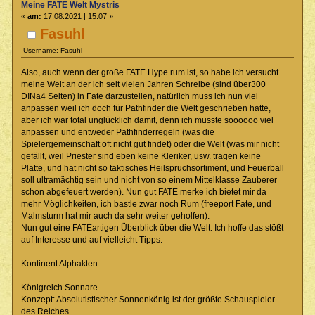
Meine FATE Welt Mystris
«
am:
17.08.2021 | 15:07 »
Fasuhl
Username: Fasuhl
Also, auch wenn der große FATE Hype rum ist, so habe ich versucht
meine Welt an der ich seit vielen Jahren Schreibe (sind über300
DINa4 Seiten) in Fate darzustellen, natürlich muss ich nun viel
anpassen weil ich doch für Pathfinder die Welt geschrieben hatte,
aber ich war total unglücklich damit, denn ich musste soooooo viel
anpassen und entweder Pathfinderregeln (was die
Spielergemeinschaft oft nicht gut findet) oder die Welt (was mir nicht
gefällt, weil Priester sind eben keine Kleriker, usw. tragen keine
Platte, und hat nicht so taktisches Heilspruchsortiment, und Feuerball
soll ultramächtig sein und nicht von so einem Mittelklasse Zauberer
schon abgefeuert werden). Nun gut FATE merke ich bietet mir da
mehr Möglichkeiten, ich bastle zwar noch Rum (freeport Fate, und
Malmsturm hat mir auch da sehr weiter geholfen).
Nun gut eine FATEartigen Überblick über die Welt. Ich hoffe das stößt
auf Interesse und auf vielleicht Tipps.
Kontinent Alphakten
Königreich Sonnare
Konzept: Absolutistischer Sonnenkönig ist der größte Schauspieler
des Reiches