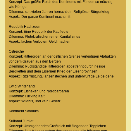
Konzept: Das größte Reich des Kontinents mit Fürsten so mächtig
wie Könige
Dilemma: seit vielen Jahren herrscht ein Religiöser Bürgerkrieg
Aspekt: Der ganze Kontinent macht mit
Republik Hachzeen
Konzept: Eine Republik der Kaufleute
Dilemma: Plutokratischer reiner Kapitalismus
Aspekt: lachen Verboten, Geld machen
Ostreiche
Konzept: Ritterorden an der östlichen Grenze verteidigen Alphakten
vor dem Grauen aus den Bergen
Dilemma: Rückständige Ritterorden abgetrennt durch riesige
Bergketten und dem Eisernen Krieg der Eisenprovinzen
Aspekt: Ritterrüstung, lanzenstechen und unterwürfige Leibeigene
Ewig Winterland
Konzept: Eishexen und Nordbarbaren
Dilemma: Fucking Kalt
Aspekt: Wildnis, und kein Gesetz
Kontinent Sataluks
Sultanat Jumlat
Konzept: Untergehendes Großreich mit fliegenden Teppichen
Dilemma: Nur Männer haben das sagen und alle träumen von