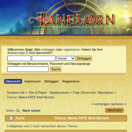
Willkommen
Gast
. Bitte
einloggen
oder
registrieren
. Haben Sie Ihre
Aktivierungs E-Mail
übersehen?
Einloggen mit Benutzername, Passwort und Sitzungslänge
Übersicht
Impressum
Einloggen
Registrieren
Tanelorn.net
»
Pen & Paper - Spielsysteme
»
Fate
(Moderator:
Blechpirat
) »
Thema:
Meine FATE Welt Mystris
« vorheriges
nächstes »
DRUCKEN
Seiten: [
1
]
Nach unten
Autor
Thema: Meine FATE Welt Mystris
(Gelesen 896 mal)
0 Mitglieder und 1 Gast betrachten dieses Thema.