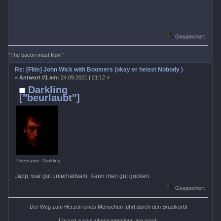
Gespeichert
"The bacon must flow!"
Re: [Film] John Wick with Boomers (okay er heisst Nobody )
«
Antwort #1 am:
24.09.2021 | 21:12 »
Darkling
["beurlaubt"]
Username: Darkling
Japp, war gut unterhaltsam. Kann man gut gucken.
Gespeichert
Der Weg zum Herzen eines Menschen führt durch den Brustkorb!
I`m just a soul whose intentions are good.