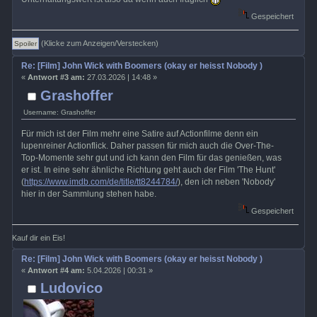
Gespeichert
(Klicke zum Anzeigen/Verstecken)
Re: [Film] John Wick with Boomers (okay er heisst Nobody )
«
Antwort #3 am:
27.03.2026 | 14:48 »
Grashoffer
Username: Grashoffer
Für mich ist der Film mehr eine Satire auf Actionfilme denn ein
lupenreiner Actionflick. Daher passen für mich auch die Over-The-
Top-Momente sehr gut und ich kann den Film für das genießen, was
er ist. In eine sehr ähnliche Richtung geht auch der Film 'The Hunt'
(
https://www.imdb.com/de/title/tt8244784/
), den ich neben 'Nobody'
hier in der Sammlung stehen habe.
Gespeichert
Kauf dir ein Eis!
Re: [Film] John Wick with Boomers (okay er heisst Nobody )
«
Antwort #4 am:
5.04.2026 | 00:31 »
Ludovico