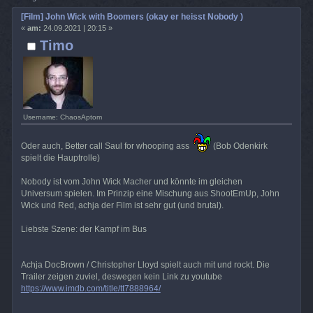
[Film] John Wick with Boomers (okay er heisst Nobody )
«
am:
24.09.2021 | 20:15 »
Timo
Username: ChaosAptom
Oder auch, Better call Saul for whooping ass
(Bob Odenkirk
spielt die Hauptrolle)
Nobody ist vom John Wick Macher und könnte im gleichen
Universum spielen. Im Prinzip eine Mischung aus ShootEmUp, John
Wick und Red, achja der Film ist sehr gut (und brutal).
Liebste Szene: der Kampf im Bus
Achja DocBrown / Christopher Lloyd spielt auch mit und rockt. Die
Trailer zeigen zuviel, deswegen kein Link zu youtube
https://www.imdb.com/title/tt7888964/