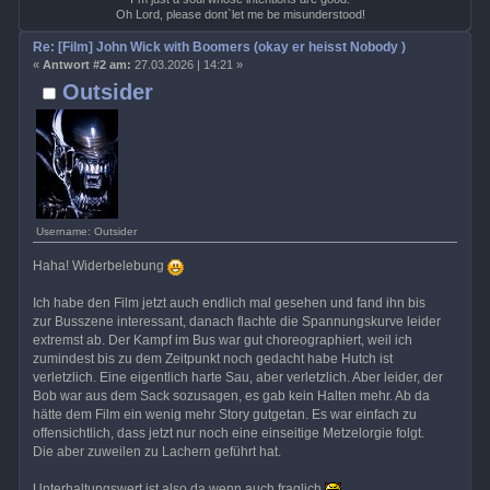
Oh Lord, please dont`let me be misunderstood!
Re: [Film] John Wick with Boomers (okay er heisst Nobody )
«
Antwort #2 am:
27.03.2026 | 14:21 »
Outsider
Username: Outsider
Haha! Widerbelebung
Ich habe den Film jetzt auch endlich mal gesehen und fand ihn bis
zur Busszene interessant, danach flachte die Spannungskurve leider
extremst ab. Der Kampf im Bus war gut choreographiert, weil ich
zumindest bis zu dem Zeitpunkt noch gedacht habe Hutch ist
verletzlich. Eine eigentlich harte Sau, aber verletzlich. Aber leider, der
Bob war aus dem Sack sozusagen, es gab kein Halten mehr. Ab da
hätte dem Film ein wenig mehr Story gutgetan. Es war einfach zu
offensichtlich, dass jetzt nur noch eine einseitige Metzelorgie folgt.
Die aber zuweilen zu Lachern geführt hat.
Unterhaltungswert ist also da wenn auch fraglich