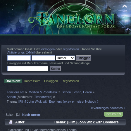
Willkommen
Gast
. Bitte
einloggen
oder
registrieren
. Haben Sie Ihre
Aktivierungs E-Mail
übersehen?
Einloggen mit Benutzername, Passwort und Sitzungslänge
Übersicht
Impressum
Einloggen
Registrieren
Tanelorn.net
»
Medien & Phantastik
»
Sehen, Lesen, Hören
»
Sehen
(Moderator:
Timberwere
) »
Thema:
[Film] John Wick with Boomers (okay er heisst Nobody )
« vorheriges
nächstes »
DRUCKEN
Seiten: [
1
]
Nach unten
Autor
Thema: [Film] John Wick with Boomers
(okay er heisst Nobody ) (Gelesen 1082 mal)
0 Mitglieder und 1 Gast betrachten dieses Thema.