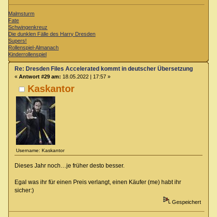
Malmsturm
Fate
Schwingenkreuz
Die dunklen Fälle des Harry Dresden
Supers!
Rollenspiel-Almanach
Kinderrollenspiel
Re: Dresden Files Accelerated kommt in deutscher Übersetzung
«
Antwort #29 am:
18.05.2022 | 17:57 »
Kaskantor
Username: Kaskantor
Dieses Jahr noch…je früher desto besser.
Egal was ihr für einen Preis verlangt, einen Käufer (me) habt ihr
sicher:)
Gespeichert