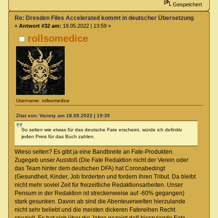
Gespeichert
Re: Dresden Files Accelerated kommt in deutscher Übersetzung
«
Antwort #32 am:
19.05.2022 | 13:59 »
rollsomedice
Username: rollsomedice
Zitat von: Variety am 18.05.2022 | 19:35
So selten wie etwas für das deutsche Fate erscheint, würde ich definitiv
jeden Preis für das Buch zahlen.
Wieso selten? Es gibt ja eine Bandbreite an Fate-Produkten.
Zugegeb unser Ausstoß (Die Fate Redaktion nicht der Verein oder
das Team hinter dem deutschen DFA) hat Coronabedingt
(Gesundheit, Kinder, Job forderten und fordern ihren Tribut. Da bleibt
nicht mehr soviel Zeit für freizeitliche Redaktionsarbeiten. Unser
Pensum in der Redaktion ist streckenweise auf -60% gegangen)
stark gesunken. Davon ab sind die Abenteuerwelten hierzulande
nicht sehr beliebt und die meisten dickeren Fatereihen Recht