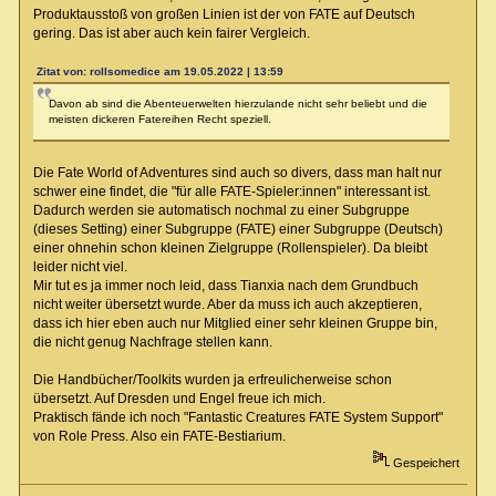
Produktausstoß von großen Linien ist der von FATE auf Deutsch
gering. Das ist aber auch kein fairer Vergleich.
Zitat von: rollsomedice am 19.05.2022 | 13:59
Davon ab sind die Abenteuerwelten hierzulande nicht sehr beliebt und die
meisten dickeren Fatereihen Recht speziell.
Die Fate World of Adventures sind auch so divers, dass man halt nur
schwer eine findet, die "für alle FATE-Spieler:innen" interessant ist.
Dadurch werden sie automatisch nochmal zu einer Subgruppe
(dieses Setting) einer Subgruppe (FATE) einer Subgruppe (Deutsch)
einer ohnehin schon kleinen Zielgruppe (Rollenspieler). Da bleibt
leider nicht viel.
Mir tut es ja immer noch leid, dass Tianxia nach dem Grundbuch
nicht weiter übersetzt wurde. Aber da muss ich auch akzeptieren,
dass ich hier eben auch nur Mitglied einer sehr kleinen Gruppe bin,
die nicht genug Nachfrage stellen kann.
Die Handbücher/Toolkits wurden ja erfreulicherweise schon
übersetzt. Auf Dresden und Engel freue ich mich.
Praktisch fände ich noch "Fantastic Creatures FATE System Support"
von Role Press. Also ein FATE-Bestiarium.
Gespeichert