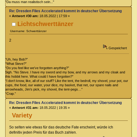
"Da muss man realistisch sein..."
Re: Dresden Files Accelerated kommt in deutscher Übersetzung
«
Antwort #30 am:
18.05.2022 | 17:59 »
Lichtschwerttänzer
Username: Schwerttänzer
2
Gespeichert
“Uh, hey Bob?”
“What Steve?”
“Do you feel like we’ve forgotten anything?”
Sigh. “No Steve. I have my sword and my bow, and my arrows and my cloak and
this hobbit here. What could I have forgotten?”
“I don’t know, like, all of our stuff? Like the tent, the bedroll, my shovel, your pot, our
cups, the food, our water, your dice, my basket, that net, our spare nails and
arrowheads, Jim’s pick, my shovel, the tent-pegs…”
“Crap.”
Re: Dresden Files Accelerated kommt in deutscher Übersetzung
«
Antwort #31 am:
18.05.2022 | 19:35 »
Variety
So selten wie etwas für das deutsche Fate erscheint, würde ich
definitiv jeden Preis für das Buch zahlen.