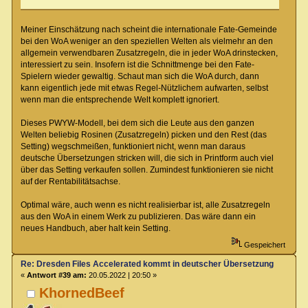
Meiner Einschätzung nach scheint die internationale Fate-Gemeinde
bei den WoA weniger an den speziellen Welten als vielmehr an den
allgemein verwendbaren Zusatzregeln, die in jeder WoA drinstecken,
interessiert zu sein. Insofern ist die Schnittmenge bei den Fate-
Spielern wieder gewaltig. Schaut man sich die WoA durch, dann
kann eigentlich jede mit etwas Regel-Nützlichem aufwarten, selbst
wenn man die entsprechende Welt komplett ignoriert.
Dieses PWYW-Modell, bei dem sich die Leute aus den ganzen
Welten beliebig Rosinen (Zusatzregeln) picken und den Rest (das
Setting) wegschmeißen, funktioniert nicht, wenn man daraus
deutsche Übersetzungen stricken will, die sich in Printform auch viel
über das Setting verkaufen sollen. Zumindest funktionieren sie nicht
auf der Rentabilitätsachse.
Optimal wäre, auch wenn es nicht realisierbar ist, alle Zusatzregeln
aus den WoA in einem Werk zu publizieren. Das wäre dann ein
neues Handbuch, aber halt kein Setting.
Gespeichert
Re: Dresden Files Accelerated kommt in deutscher Übersetzung
«
Antwort #39 am:
20.05.2022 | 20:50 »
KhornedBeef