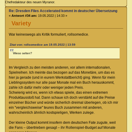
Chefredakteur des neuen Myranor.
Re: Dresden Files Accelerated kommt in deutscher Übersetzung
«
Antwort #34 am:
19.05.2022 | 14:33 »
Variety
War keineswegs als Kritik formuliert, rollsomedice.
Zitat von: rollsomedice am 19.05.2022 | 13:59
Wieso selten?
Im Vergleich zu den meisten anderen, vor allem internationalen,
Spielreihen. Ich meinte das bezogen auf das Monetäre, um das es
hier ja gerade (und in eurem Werkstattbericht) ging. Wenn für mein
Lieblingssystem nur alle paar Monate mal ein Buch herauskommt,
zahle ich dafür mehr oder weniger jeden Preis.
Schwierig wird es, wenn ich etwas spiele, das einen extremen
Produktausstoß hat. Dann schaue ich doch verstärkt auf die Preise
einzelner Bücher und würde sicherlich dreimal überlegen, ob ich mir
ein "vergleichsweise" teures Buch zusammen mit anderen,
wahrscheinlich ähnlich kostspieligen, Werken zulege.
Der kleine Output kommt insofern dem deutschen Fate zugute, weil
die Fans – übertrieben gesagt – ihr Rollenspiel-Budget auf Monate