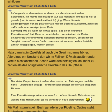
schildern
Zitat von: Variety am 19.05.2022 | 14:33
Im Vergleich zu den meisten anderen, vor allem internationalen,
Spielreihen. Ich meinte das bezogen auf das Monetäre, um das es hier ja
gerade (und in eurem Werkstattbericht) ging. Wenn für mein
Lieblingssystem nur alle paar Monate mal ein Buch herauskommt, zahle ich
dafür mehr oder weniger jeden Preis.
Schwierig wird es, wenn ich etwas spiele, das einen extremen
Produktausstoß hat. Dann schaue ich doch verstärkt auf die Preise
einzelner Bücher und würde sicherlich dreimal überlegen, ob ich mir ein
"vergleichsweise" teures Buch zusammen mit anderen, wahrscheinlich
ähnlich kostspieligen, Werken zulege.
Naja dann ist im Zweifelsfall auch die Gewinnspanne höher.
Allerdings ein Umstand den wir im Fall von DFA als ausführender
Verein nicht anstreben. Schon wäre den beteiligten Mal mehr zu
zahlen als das obligatorische streicheln des Haupthaar...
Zitat von: Variety am 19.05.2022 | 14:33
Der kleine Output kommt insofern dem deutschen Fate zugute, weil die
Fans – übertrieben gesagt – ihr Rollenspiel-Budget auf Monate ansparen
können.
Eine Produktumfrage wäre spannend! Ich würde für mehr Malmsturm und
weitere Fate-Handbücher (so es denn noch neue gibt) votieren.
Für Malmsturm ist ein Buch gerade in der Pipeline. Outline steht.
Rohtexte werden geschrieben