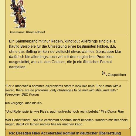
Username: KhornedBeef
Ein Sammelband mit nur Regeln, klingt gut. Allerdings sind die ja
häufig Beispiele für die Umsetzung einer bestimmten Fiktion, d.h.
ohne das Setting wirken sie vielleicht etwas wahllos. Sonst aber klar
dafür! Ich bin allerdings auch viel mit den englischen Produkten
ausgestattet, wie z.b. den Codices, die ja ein ähnliches Format
darstellen.
Gespeichert
"For a man with a hammer, all problems start to look like nails. For a man with a
sword, there are no problems, only challenges to be met with steel and faith."
Firepower, B&C Forum
Ich vergeige, also bin ich.
"Und Rollenspiel ist wie Pizza: auch schlecht noch recht beliebt."
FirstOrkos Rap
Wer Fehler findet...soll sie verdammt nochmal nicht behalten, sondern mir Bescheid
sagen, damit ich lernen und es besser machen kann.
Re: Dresden Files Accelerated kommt in deutscher Übersetzung