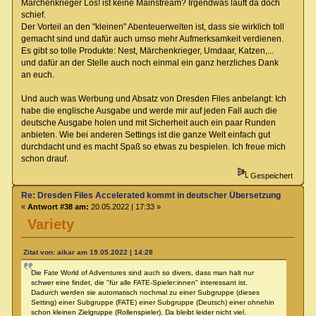
Märchenkrieger Los! ist keine Mainstream? Irgendwas läuft da doch
schief.
Der Vorteil an den "kleinen" Abenteuerwelten ist, dass sie wirklich toll
gemacht sind und dafür auch umso mehr Aufmerksamkeit verdienen.
Es gibt so tolle Produkte: Nest, Märchenkrieger, Umdaar, Katzen,...
und dafür an der Stelle auch noch einmal ein ganz herzliches Dank
an euch.
Und auch was Werbung und Absatz von Dresden Files anbelangt: Ich
habe die englische Ausgabe und werde mir auf jeden Fall auch die
deutsche Ausgabe holen und mit Sicherheit auch ein paar Runden
anbieten. Wie bei anderen Settings ist die ganze Welt einfach gut
durchdacht und es macht Spaß so etwas zu bespielen. Ich freue mich
schon drauf.
Gespeichert
Re: Dresden Files Accelerated kommt in deutscher Übersetzung
«
Antwort #38 am:
20.05.2022 | 17:33 »
Variety
Zitat von: aikar am 19.05.2022 | 14:28
Die Fate World of Adventures sind auch so divers, dass man halt nur
schwer eine findet, die "für alle FATE-Spieler:innen" interessant ist.
Dadurch werden sie automatisch nochmal zu einer Subgruppe (dieses
Setting) einer Subgruppe (FATE) einer Subgruppe (Deutsch) einer ohnehin
schon kleinen Zielgruppe (Rollenspieler). Da bleibt leider nicht viel.