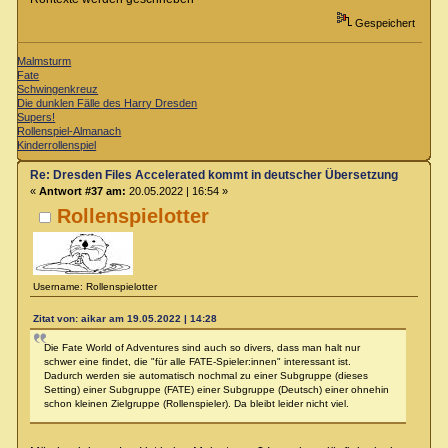
Gespeichert
Malmsturm
Fate
Schwingenkreuz
Die dunklen Fälle des Harry Dresden
Supers!
Rollenspiel-Almanach
Kinderrollenspiel
Re: Dresden Files Accelerated kommt in deutscher Übersetzung
«
Antwort #37 am:
20.05.2022 | 16:54 »
Rollenspielotter
Username: Rollenspielotter
Zitat von: aikar am 19.05.2022 | 14:28
Die Fate World of Adventures sind auch so divers, dass man halt nur
schwer eine findet, die "für alle FATE-Spieler:innen" interessant ist.
Dadurch werden sie automatisch nochmal zu einer Subgruppe (dieses
Setting) einer Subgruppe (FATE) einer Subgruppe (Deutsch) einer ohnehin
schon kleinen Zielgruppe (Rollenspieler). Da bleibt leider nicht viel.