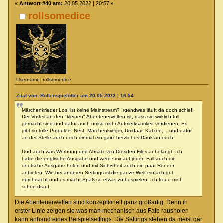
«
Antwort #40 am:
20.05.2022 | 20:57 »
rollsomedice
Username: rollsomedice
Zitat von: Rollenspielotter am 20.05.2022 | 16:54
Märchenkrieger Los! ist keine Mainstream? Irgendwas läuft da doch schief.
Der Vorteil an den "kleinen" Abenteuerwelten ist, dass sie wirklich toll
gemacht sind und dafür auch umso mehr Aufmerksamkeit verdienen. Es
gibt so tolle Produkte: Nest, Märchenkrieger, Umdaar, Katzen,... und dafür
an der Stelle auch noch einmal ein ganz herzliches Dank an euch.
Und auch was Werbung und Absatz von Dresden Files anbelangt: Ich
habe die englische Ausgabe und werde mir auf jeden Fall auch die
deutsche Ausgabe holen und mit Sicherheit auch ein paar Runden
anbieten. Wie bei anderen Settings ist die ganze Welt einfach gut
durchdacht und es macht Spaß so etwas zu bespielen. Ich freue mich
schon drauf.
Die Abenteuerwelten sind konzeptionell ganz großartig. Denn in
erster Linie zeigen sie was man mechanisch aus Fate rausholen
kann anhand eines Beispielsettings. Die Settings stehen da meist gar