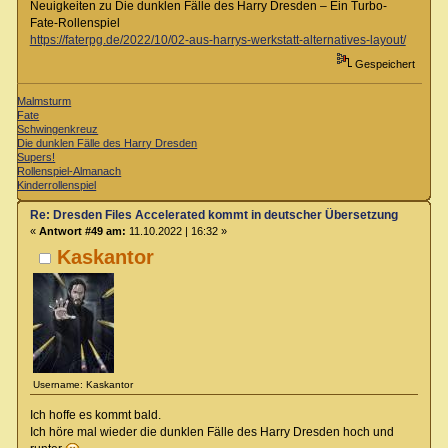
Neuigkeiten zu Die dunklen Fälle des Harry Dresden – Ein Turbo-
Fate-Rollenspiel
https://faterpg.de/2022/10/02-aus-harrys-werkstatt-alternatives-layout/
Gespeichert
Malmsturm
Fate
Schwingenkreuz
Die dunklen Fälle des Harry Dresden
Supers!
Rollenspiel-Almanach
Kinderrollenspiel
Re: Dresden Files Accelerated kommt in deutscher Übersetzung
«
Antwort #49 am:
11.10.2022 | 16:32 »
Kaskantor
Username: Kaskantor
Ich hoffe es kommt bald.
Ich höre mal wieder die dunklen Fälle des Harry Dresden hoch und