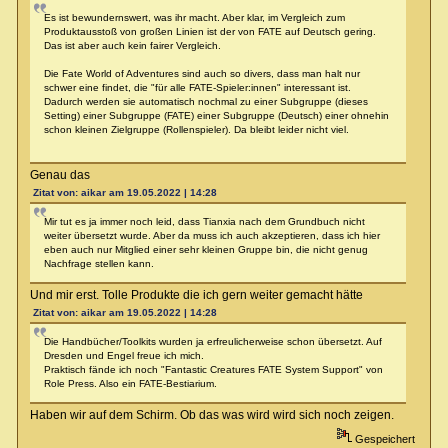
Es ist bewundernswert, was ihr macht. Aber klar, im Vergleich zum
Produktausstoß von großen Linien ist der von FATE auf Deutsch gering.
Das ist aber auch kein fairer Vergleich.
Die Fate World of Adventures sind auch so divers, dass man halt nur
schwer eine findet, die "für alle FATE-Spieler:innen" interessant ist.
Dadurch werden sie automatisch nochmal zu einer Subgruppe (dieses
Setting) einer Subgruppe (FATE) einer Subgruppe (Deutsch) einer ohnehin
schon kleinen Zielgruppe (Rollenspieler). Da bleibt leider nicht viel.
Genau das
Zitat von: aikar am 19.05.2022 | 14:28
Mir tut es ja immer noch leid, dass Tianxia nach dem Grundbuch nicht
weiter übersetzt wurde. Aber da muss ich auch akzeptieren, dass ich hier
eben auch nur Mitglied einer sehr kleinen Gruppe bin, die nicht genug
Nachfrage stellen kann.
Und mir erst. Tolle Produkte die ich gern weiter gemacht hätte
Zitat von: aikar am 19.05.2022 | 14:28
Die Handbücher/Toolkits wurden ja erfreulicherweise schon übersetzt. Auf
Dresden und Engel freue ich mich.
Praktisch fände ich noch "Fantastic Creatures FATE System Support" von
Role Press. Also ein FATE-Bestiarium.
Haben wir auf dem Schirm. Ob das was wird wird sich noch zeigen.
Gespeichert