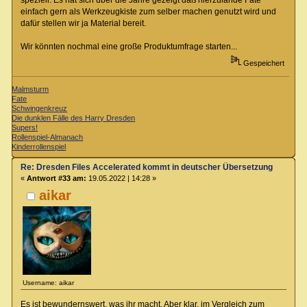
speziell. Es hat sich über die Jahre gezeigt daß hierzulande Fate
einfach gern als Werkzeugkiste zum selber machen genutzt wird und
dafür stellen wir ja Material bereit.
Wir könnten nochmal eine große Produktumfrage starten...
Gespeichert
Malmsturm
Fate
Schwingenkreuz
Die dunklen Fälle des Harry Dresden
Supers!
Rollenspiel-Almanach
Kinderrollenspiel
Re: Dresden Files Accelerated kommt in deutscher Übersetzung
«
Antwort #33 am:
19.05.2022 | 14:28 »
aikar
Username: aikar
Es ist bewundernswert, was ihr macht. Aber klar, im Vergleich zum