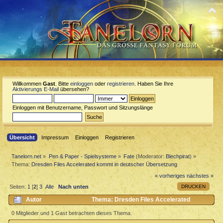
Willkommen
Gast
. Bitte
einloggen
oder
registrieren
. Haben Sie Ihre
Aktivierungs E-Mail
übersehen?
Einloggen mit Benutzername, Passwort und Sitzungslänge
Übersicht
Impressum
Einloggen
Registrieren
Tanelorn.net
»
Pen & Paper - Spielsysteme
»
Fate
(Moderator:
Blechpirat
) »
Thema:
Dresden Files Accelerated kommt in deutscher Übersetzung
« vorheriges
nächstes »
DRUCKEN
Seiten:
1
[
2
]
3
Alle
Nach unten
Autor
Thema: Dresden Files Accelerated
kommt in deutscher Übersetzung (Gelesen 13677 mal)
0 Mitglieder und 1 Gast betrachten dieses Thema.