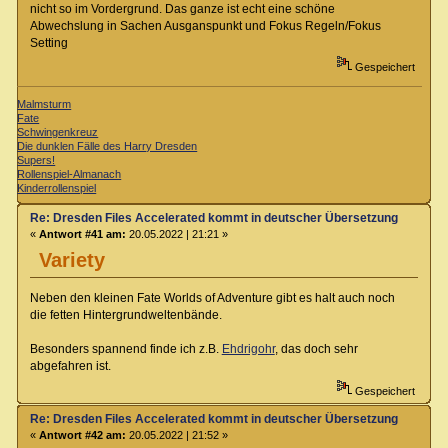
nicht so im Vordergrund. Das ganze ist echt eine schöne
Abwechslung in Sachen Ausganspunkt und Fokus Regeln/Fokus
Setting
Gespeichert
Malmsturm
Fate
Schwingenkreuz
Die dunklen Fälle des Harry Dresden
Supers!
Rollenspiel-Almanach
Kinderrollenspiel
Re: Dresden Files Accelerated kommt in deutscher Übersetzung
«
Antwort #41 am:
20.05.2022 | 21:21 »
Variety
Neben den kleinen Fate Worlds of Adventure gibt es halt auch noch
die fetten Hintergrundweltenbände.
Besonders spannend finde ich z.B.
Ehdrigohr
, das doch sehr
abgefahren ist.
Gespeichert
Re: Dresden Files Accelerated kommt in deutscher Übersetzung
«
Antwort #42 am:
20.05.2022 | 21:52 »