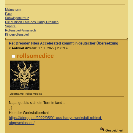
Malmsturm
Fate
Schwingenkreuz
Die dunklen Fälle des Harry Dresden
Supers!
Rollenspiel-Almanach
Kinderrollenspiel
Re: Dresden Files Accelerated kommt in deutscher Übersetzung
«
Antwort #28 am:
17.05.2022 | 23:39 »
rollsomedice
Username: rollsomedice
Naja, gut bis sich ein Termin fand...
;-)
Hier der Werkstattbericht:
https://faterpg.de/2022/05/01-aus-harrys-werkstatt-rohtext-
abgeschlossen/
Gespeichert