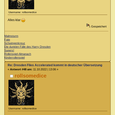
Username: rollsomedice
Alles klar
Gespeichert
Malmsturm
Fate
Schwingenkreuz
Die dunklen Fälle des Harry Dresden
Supers!
Rollenspiel-Almanach
Kinderrollenspiel
Re: Dresden Files Accelerated kommt in deutscher Übersetzung
«
Antwort #48 am:
11.10.2022 | 13:06 »
rollsomedice
Username: rollsomedice