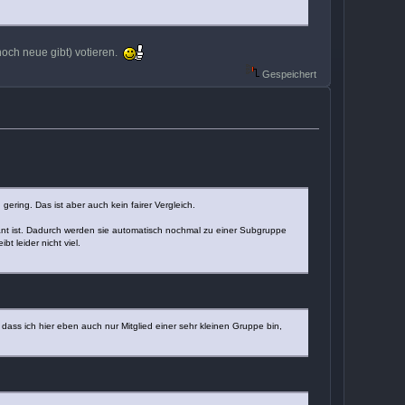
och neue gibt) votieren.
Gespeichert
ering. Das ist aber auch kein fairer Vergleich.
ssant ist. Dadurch werden sie automatisch nochmal zu einer Subgruppe
t leider nicht viel.
dass ich hier eben auch nur Mitglied einer sehr kleinen Gruppe bin,