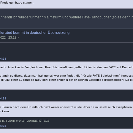
Produktumfrage starten...
nnend! Ich würde für mehr Malmsturm und weitere Fate-Handbücher (so es denn n
elerated kommt in deutscher Übersetzung
022 | 23:12 »
14:28
acht. Aber klar, im Vergleich zum Produktausstoß von großen Linien ist der von FATE auf Deutsch g
d auch so divers, dass man halt nur schwer eine findet, die "für alle FATE-Spieler:innen" intere
(FATE) einer Subgruppe (Deutsch) einer ohnehin schon kleinen Zielgruppe (Rollenspieler). Da bleib
14:28
ass Tianxia nach dem Grundbuch nicht weiter übersetzt wurde. Aber da muss ich auch akzeptieren, 
n kann.
ie ich gern weiter gemacht hätte
14:28