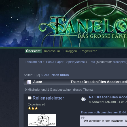
Übersicht
Impressum
Einloggen
Registrieren
Tanelorn.net
»
Pen & Paper - Spielsysteme
»
Fate
(Moderator:
Blechpirat
Seiten:
1
[
2
]
3
Alle
Nach unten
Autor
Thema: Dresden Files Accelerated
0 Mitglieder und 1 Gast betrachten dieses Thema.
Re: Dresden Files Acc
Rollenspielotter
«
Antwort #25 am:
11.04.2
Experienced
Zitat von: rollsomedice am 11.04.
Wir schreiben in den nächsten Ta