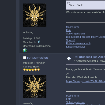
Vielen Dank!
Wir müssenvor dem veröffentlic
Malmsturm
Fate
watsefag
Schwingenkreuz
Die dunklen Fälle des Harry Dres
Beiträge: 2.383
Supers!
Geschlecht:
Rollenspiel-Almanach
Username: rollsomedice
Kinderrollenspiel
Re: Dresden Files Acc
rollsomedice
«
Antwort #28 am:
17.05.2
offizielles Trollfutter.
Famous Hero
Naja, gut bis sich ein Termin fa
;-)
Hier der Werkstattbericht:
https://faterpg.de/2022/05/01-
Malmsturm
Fate
Schwingenkreuz
watsefag