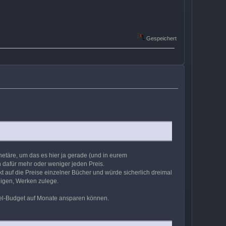
Gespeichert
netäre, um das es hier ja gerade (und in eurem
h dafür mehr oder weniger jeden Preis.
t auf die Preise einzelner Bücher und würde sicherlich dreimal
ligen, Werken zulege.
piel-Budget auf Monate ansparen können.