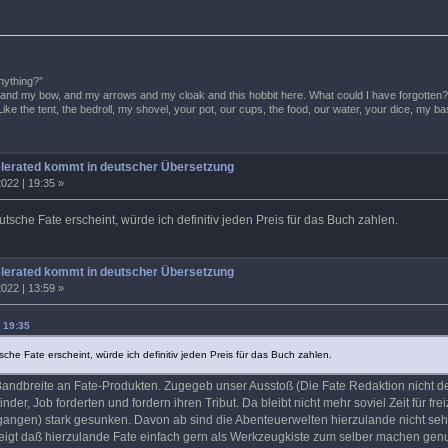
anything?”
and my bow, and my arrows and my cloak and this hobbit here. What could I have forgotten?
ff? Like the tent, the bedroll, my shovel, your pot, our cups, the food, our water, your dice, my
elerated kommt in deutscher Übersetzung
022 | 19:35 »
utsche Fate erscheint, würde ich definitiv jeden Preis für das Buch zahlen.
elerated kommt in deutscher Übersetzung
022 | 13:59 »
| 19:35
che Fate erscheint, würde ich definitiv jeden Preis für das Buch zahlen.
 Bandbreite an Fate-Produkten. Zugegeb unser Ausstoß (Die Fate Redaktion nicht 
der, Job forderten und fordern ihren Tribut. Da bleibt nicht mehr soviel Zeit für f
gangen) stark gesunken. Davon ab sind die Abenteuerwelten hierzulande nicht sehr 
eigt daß hierzulande Fate einfach gern als Werkzeugkiste zum selber machen genutzt