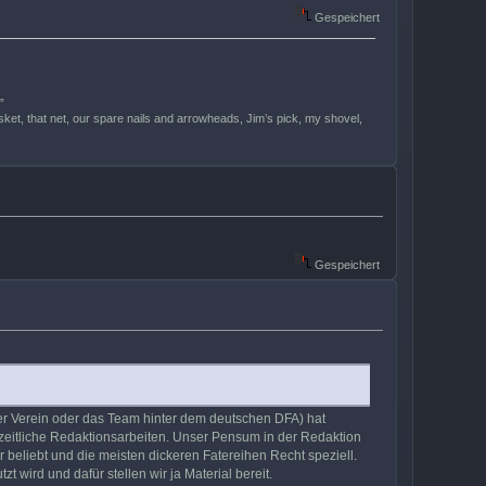
Gespeichert
”
 basket, that net, our spare nails and arrowheads, Jim’s pick, my shovel,
Gespeichert
der Verein oder das Team hinter dem deutschen DFA) hat
reizeitliche Redaktionsarbeiten. Unser Pensum in der Redaktion
beliebt und die meisten dickeren Fatereihen Recht speziell.
 wird und dafür stellen wir ja Material bereit.