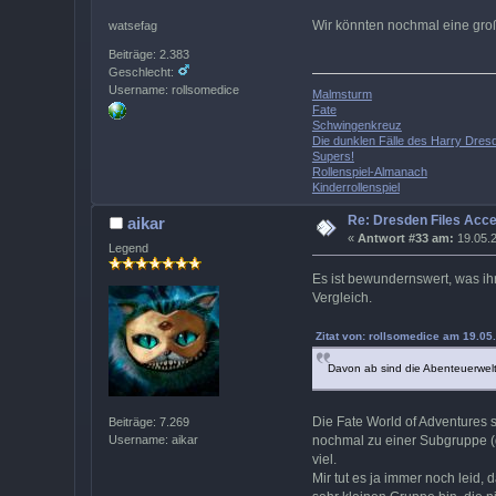
Wir könnten nochmal eine groß
watsefag
Beiträge: 2.383
Geschlecht:
Username: rollsomedice
Malmsturm
Fate
Schwingenkreuz
Die dunklen Fälle des Harry Dres
Supers!
Rollenspiel-Almanach
Kinderrollenspiel
Re: Dresden Files Acc
aikar
«
Antwort #33 am:
19.05.2
Legend
Es ist bewundernswert, was ihr
Vergleich.
Zitat von: rollsomedice am 19.05
Davon ab sind die Abenteuerwelte
Die Fate World of Adventures s
Beiträge: 7.269
nochmal zu einer Subgruppe (d
Username: aikar
viel.
Mir tut es ja immer noch leid,