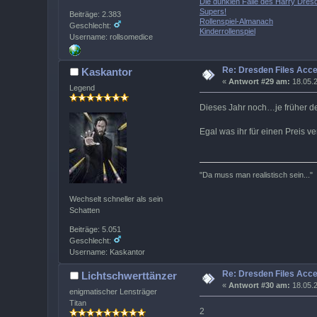
Die dunklen Fälle des Harry Dres
Supers!
Beiträge: 2.383
Rollenspiel-Almanach
Geschlecht:
Kinderrollenspiel
Username: rollsomedice
Re: Dresden Files Acc
Kaskantor
«
Antwort #29 am:
18.05.2
Legend
Dieses Jahr noch…je früher de
Egal was ihr für einen Preis ve
"Da muss man realistisch sein..."
Wechselt schneller als sein
Schatten
Beiträge: 5.051
Geschlecht:
Username: Kaskantor
Re: Dresden Files Acc
Lichtschwerttänzer
«
Antwort #30 am:
18.05.2
enigmatischer Lensträger
Titan
2