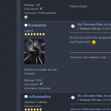
Beiträge: 189
Vielen Dank!
Geschlecht:
Username: Rollenspielotter
Re: Dresden Files Acc
Kaskantor
«
Antwort #26 am:
11.04.2
Legend
Da bin ich auch sehr gespannt
Auf Engel auch
"Da muss man realistisch sein..."
Wechselt schneller als sein
Schatten
Beiträge: 5.051
Geschlecht:
Username: Kaskantor
Re: Dresden Files Acc
rollsomedice
«
Antwort #27 am:
19.04.2
offizielles Trollfutter.
Famous Hero
Zitat von: Rollenspielotter am 11.