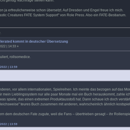
icht genug Nachfrage stellen kann.
n ja erfreulicherweise schon übersetzt. Auf Dresden und Engel freue ich mich.
tastic Creatures FATE System Support" von Role Press. Also ein FATE-Bestiarium.
.
elerated kommt in deutscher Übersetzung
022 | 14:33 »
liert, rollsomedice.
.2022 | 13:59
nderen, vor allem internationalen, Spielreihen. Ich meinte das bezogen auf das Mo
für mein Lieblingssystem nur alle paar Monate mal ein Buch herauskommt, zahle ic
twas spiele, das einen extremen Produktausstoß hat. Dann schaue ich doch verstärk
rgleichsweise" teures Buch zusammen mit anderen, wahrscheinlich ähnlich kostspie
ern dem deutschen Fate zugute, weil die Fans – übertrieben gesagt – ihr Rollens
.2022 | 13:59