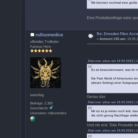
Wir könnten nochmal eine große 
Eine Produktumfrage wäre spa
Re: Dresden Files Acc
rollsomedice
«
Antwort #35 am:
19.05.2
offizielles Trollfutter.
Famous Hero
Zitat von: aikar am 19.05.2022 | 
Es ist bewundernswert, was ihr m
Die Fate World of Adventures sin
(dieses Setting) einer Subgruppe 
watsefag
Genau das
Zitat von: aikar am 19.05.2022 | 
Beiträge: 2.383
Geschlecht:
Mir tut es ja immer noch leid, d
Username: rollsomedice
die nicht genug Nachfrage stelle
Und mir erst. Tolle Produkte d
Zitat von: aikar am 19.05.2022 | 