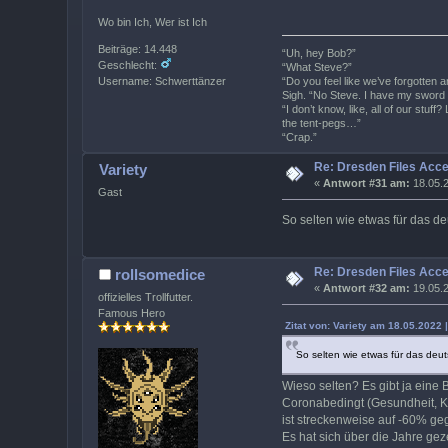
Wo bin Ich, Wer ist Ich
Beiträge: 14.448
“Uh, hey Bob?”
Geschlecht:
“What Steve?”
Username: Schwerttänzer
“Do you feel like we’ve forgotten 
Sigh. “No Steve. I have my sword 
“I don’t know, like, all of our stu
the tent-pegs…”
“Crap.”
Re: Dresden Files Acc
Variety
«
Antwort #31 am:
18.05.2
Gast
So selten wie etwas für das de
Re: Dresden Files Acc
rollsomedice
«
Antwort #32 am:
19.05.2
offizielles Trollfutter.
Famous Hero
Zitat von: Variety am 18.05.2022 
So selten wie etwas für das deuts
Wieso selten? Es gibt ja eine
Coronabedingt (Gesundheit, Kin
ist streckenweise auf -60% ge
Es hat sich über die Jahre gez