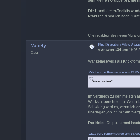
sehr kleinen Gruppe bin, die n
Die Handbücher/Toolkits wurde
Praktisch fände ich noch "Fan
Chefredakteur des neuen Myranor
Re: Dresden Files Acc
Variety
«
Antwort #34 am:
19.05.2
Gast
War keineswegs als Kritik formu
Zitat von: rollsomedice am 19.05
Wieso selten?
Im Vergleich zu den meisten a
Werkstattbericht) ging. Wenn 
Schwierig wird es, wenn ich e
überlegen, ob ich mir ein "ve
Der kleine Output kommt insof
Zitat von: rollsomedice am 19.05