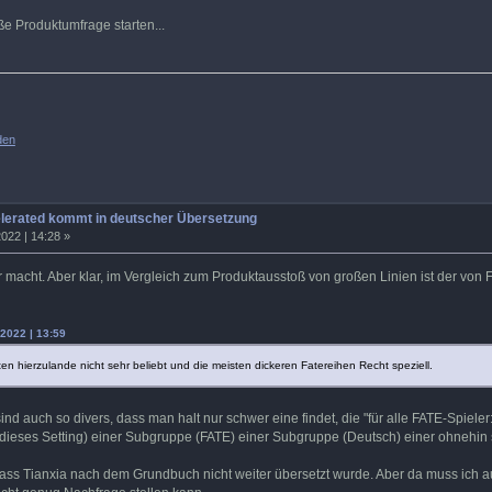
e Produktumfrage starten...
den
elerated kommt in deutscher Übersetzung
022 | 14:28 »
 macht. Aber klar, im Vergleich zum Produktausstoß von großen Linien ist der von F
.2022 | 13:59
n hierzulande nicht sehr beliebt und die meisten dickeren Fatereihen Recht speziell.
ind auch so divers, dass man halt nur schwer eine findet, die "für alle FATE-Spiele
ieses Setting) einer Subgruppe (FATE) einer Subgruppe (Deutsch) einer ohnehin sch
 dass Tianxia nach dem Grundbuch nicht weiter übersetzt wurde. Aber da muss ich a