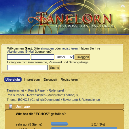
Willkommen
Gast
. Bitte
einloggen
oder
registrieren
. Haben Sie Ihre
Aktivierungs E-Mail
übersehen?
Einloggen mit Benutzername, Passwort und Sitzungslänge
Übersicht
Impressum
Einloggen
Registrieren
Tanelorn.net
»
Pen & Paper - Rollenspiel
»
Pen & Paper - Rezensionen
(Moderator:
Thallion
) »
Thema:
ECHOS (Cthulhu)(Davenport) / Bewertung & Rezensionen
Umfrage
Wie hat dir "ECHOS" gefallen?
1 (14.3%)
sehr gut (5 Sterne)