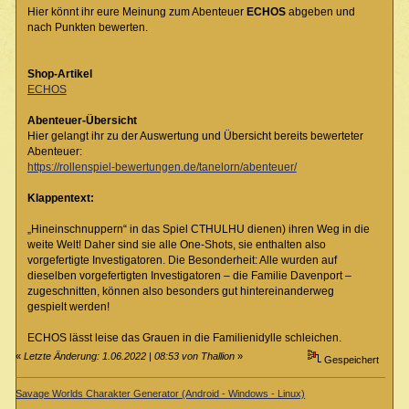
Hier könnt ihr eure Meinung zum Abenteuer
ECHOS
abgeben und
nach Punkten bewerten.
Shop-Artikel
ECHOS
Abenteuer-Übersicht
Hier gelangt ihr zu der Auswertung und Übersicht bereits bewerteter
Abenteuer:
https://rollenspiel-bewertungen.de/tanelorn/abenteuer/
Klappentext:
„Hineinschnuppern“ in das Spiel CTHULHU dienen) ihren Weg in die
weite Welt! Daher sind sie alle One-Shots, sie enthalten also
vorgefertigte Investigatoren. Die Besonderheit: Alle wurden auf
dieselben vorgefertigten Investigatoren – die Familie Davenport –
zugeschnitten, können also besonders gut hintereinanderweg
gespielt werden!
ECHOS lässt leise das Grauen in die Familienidylle schleichen.
«
Letzte Änderung: 1.06.2022 | 08:53 von Thallion
»
Gespeichert
Savage Worlds Charakter Generator (Android - Windows - Linux)