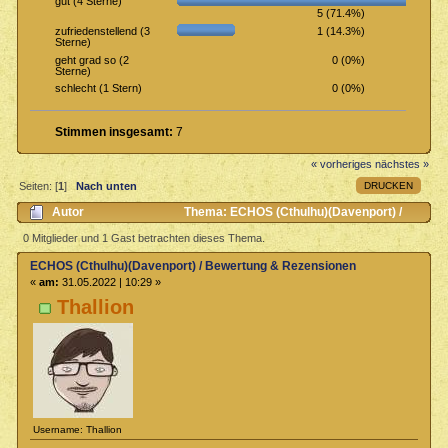
gut (4 Sterne)
5 (71.4%)
1 (14.3%)
zufriedenstellend (3
Sterne)
0 (0%)
geht grad so (2
Sterne)
0 (0%)
schlecht (1 Stern)
Stimmen insgesamt:
7
« vorheriges
nächstes »
DRUCKEN
Seiten: [
1
]
Nach unten
Autor
Thema: ECHOS (Cthulhu)(Davenport) /
Bewertung & Rezensionen (Gelesen 706 mal)
0 Mitglieder und 1 Gast betrachten dieses Thema.
ECHOS (Cthulhu)(Davenport) / Bewertung & Rezensionen
«
am:
31.05.2022 | 10:29 »
Thallion
Username: Thallion