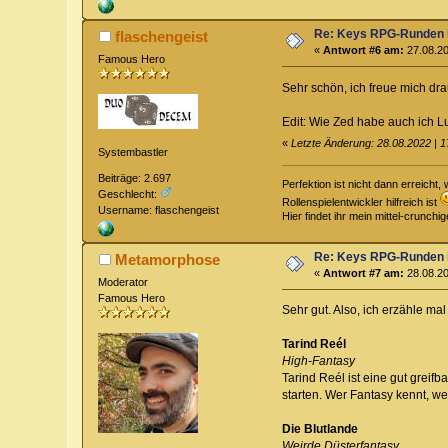
Re: Keys RPG-Runden 
flaschengeist
«
Antwort #6 am:
27.08.20
Famous Hero
Sehr schön, ich freue mich dr
Edit: Wie Zed habe auch ich Lu
«
Letzte Änderung: 28.08.2022 | 1
Systembastler
Beiträge: 2.697
Perfektion ist nicht dann erreich
Geschlecht:
Rollenspielentwickler hilfreich ist
Username: flaschengeist
Hier findet ihr mein mittel-crunch
Re: Keys RPG-Runden 
Metamorphose
«
Antwort #7 am:
28.08.20
Moderator
Famous Hero
Sehr gut. Also, ich erzähle m
Tarind Reél
High-Fantasy
Tarind Reél ist eine gut greif
starten. Wer Fantasy kennt, w
Die Blutlande
Weirde Düsterfantasy