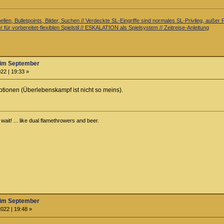
llen, Bulletpoints, Bilder, Suchen // Verdeckte SL-Eingriffe sind normales SL-Privileg, auß
 für vorbereitet-flexiblen Spielstil // ESKALATION als Spielsystem // Zeitreise-Anleitung
im September
22 | 19:33 »
ptionen (Überlebenskampf ist nicht so meins).
ait! ... like dual flamethrowers and beer.
im September
022 | 19:48 »