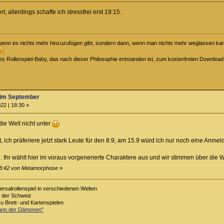
t, allerdings schaffe ich stressfrei erst 19:15.
t, wenn es nichts mehr hinzuzufügen gibt, sondern dann, wenn man nichts mehr weglassen kann
.
iges Rollenspiel-Baby, das nach dieser Philosophie entstanden ist, zum kostenfreien Downloa
im September
22 | 18:30 »
ie Welt nicht unter
rt, ich präferiere jetzt stark Leute für den 8.9, am 15.9 würd ich nur noch eine An
e. Ihr wählt hier im voraus vorgenerierte Charaktere aus und wir stimmen über die W
 18:42 von Metamorphose
»
ersalrollenspiel in verschiedenen Welten
s der Schweiz
zu Brett- und Kartenspielen
Bann der Dämonen"