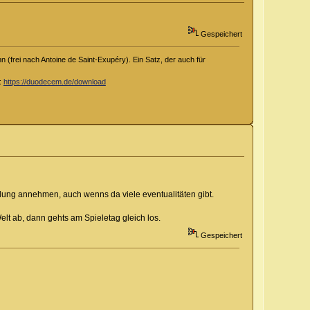
Gespeichert
 (frei nach Antoine de Saint-Exupéry). Ein Satz, der auch für
d:
https://duodecem.de/download
meldung annehmen, auch wenns da viele eventualitäten gibt.
elt ab, dann gehts am Spieletag gleich los.
Gespeichert