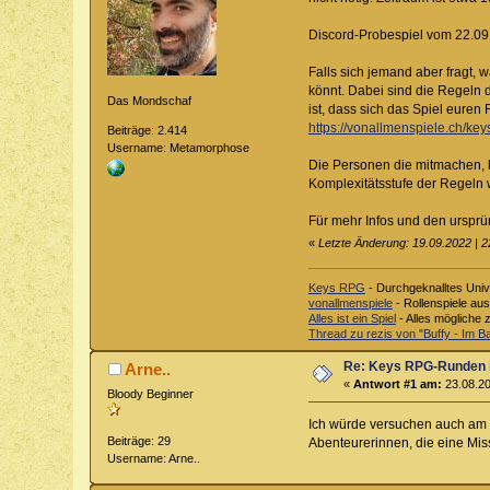
Discord-Probespiel vom 22.09 
Falls sich jemand aber fragt, 
könnt. Dabei sind die Regeln 
Das Mondschaf
ist, dass sich das Spiel euren
https://vonallmenspiele.ch/key
Beiträge: 2.414
Username: Metamorphose
Die Personen die mitmachen, k
Komplexitätsstufe der Regeln 
Für mehr Infos und den ursprü
«
Letzte Änderung: 19.09.2022 |
Keys RPG
- Durchgeknalltes Univ
vonallmenspiele
- Rollenspiele au
Alles ist ein Spiel
- Alles mögliche 
Thread zu rezis von "Buffy - Im 
Re: Keys RPG-Runden 
Arne..
«
Antwort #1 am:
23.08.20
Bloody Beginner
Ich würde versuchen auch am 1
Beiträge: 29
Abenteurerinnen, die eine Miss
Username: Arne..