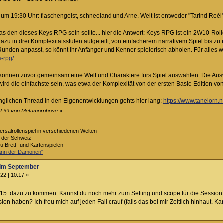
um 19:30 Uhr: flaschengeist, schneeland und Arne. Welt ist entweder "Tarind Reél"
was den dieses Keys RPG sein sollte... hier die Antwort: Keys RPG ist ein 2W10-Rol
dazu in drei Komplexitätsstufen aufgeteilt, von einfacherem narrativem Spiel bis 
 Runden anpasst, so könnt ihr Anfänger und Kenner spielerisch abholen. Für alles we
s-rpg/
önnen zuvor gemeinsam eine Welt und Charaktere fürs Spiel auswählen. Die Auswah
wird die einfachste sein, was etwa der Komplexität von der ersten Basic-Edition v
nglichen Thread in den Eigenentwicklungen gehts hier lang:
https://www.tanelorn
 22:39 von Metamorphose
»
ersalrollenspiel in verschiedenen Welten
s der Schweiz
zu Brett- und Kartenspielen
Bann der Dämonen"
im September
22 | 10:17 »
5. dazu zu kommen. Kannst du noch mehr zum Setting und scope für die Session s
ion haben? Ich freu mich auf jeden Fall drauf (falls das bei mir Zeitlich hinhaut. K