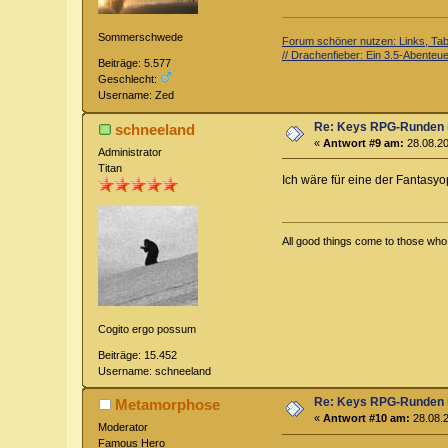
Sommerschwede
Forum schöner nutzen: Links, Tabe
// Drachenfieber: Ein 3.5-Abenteuer
Beiträge: 5.577
Geschlecht:
Username: Zed
Re: Keys RPG-Runden 
schneeland
«
Antwort #9 am:
28.08.20
Administrator
Titan
Ich wäre für eine der Fantasyo
All good things come to those who w
Cogito ergo possum
Beiträge: 15.452
Username: schneeland
Re: Keys RPG-Runden 
Metamorphose
«
Antwort #10 am:
28.08.2
Moderator
Famous Hero