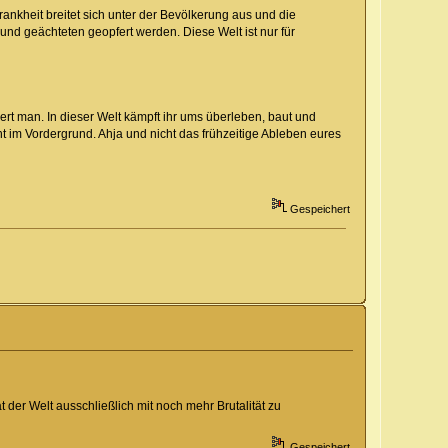
rankheit breitet sich unter der Bevölkerung aus und die
d geächteten geopfert werden. Diese Welt ist nur für
ert man. In dieser Welt kämpft ihr ums überleben, baut und
ht im Vordergrund. Ahja und nicht das frühzeitige Ableben eures
Gespeichert
t der Welt ausschließlich mit noch mehr Brutalität zu
Gespeichert