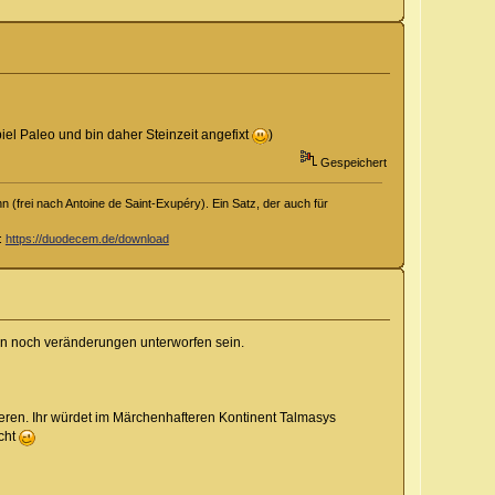
piel Paleo und bin daher Steinzeit angefixt
)
Gespeichert
 (frei nach Antoine de Saint-Exupéry). Ein Satz, der auch für
d:
https://duodecem.de/download
en noch veränderungen unterworfen sein.
sieren. Ihr würdet im Märchenhafteren Kontinent Talmasys
acht