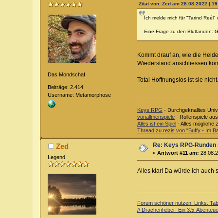
Zitat von: Zed am 28.08.2022 | 19
Ich melde mich für "Tarind Reél"
Eine Frage zu den Blutlanden: Gi
Kommt drauf an, wie die Helde
Wiederstand anschliessen kömm
Das Mondschaf
Total Hoffnungslos ist sie nic
Beiträge: 2.414
Username: Metamorphose
Keys RPG
- Durchgeknalltes Univ
vonallmenspiele
- Rollenspiele au
Alles ist ein Spiel
- Alles mögliche 
Thread zu rezis von "Buffy - Im 
Re: Keys RPG-Runden 
Zed
«
Antwort #11 am:
28.08.2
Legend
Alles klar! Da würde ich auch 
Forum schöner nutzen: Links, Tabe
// Drachenfieber: Ein 3.5-Abenteuer