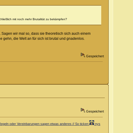
chließlich mit noch mehr Brutalität zu bekämpfen?
 Sagen wir mal so, dass sie theoretisch sich auch einem
ehn, die Welt an für sich ist brutal und gnadenlos.
Gespeichert
Gespeichert
er Regeln oder Vereinbarungen sagen etwas anderes // So ticken
nys