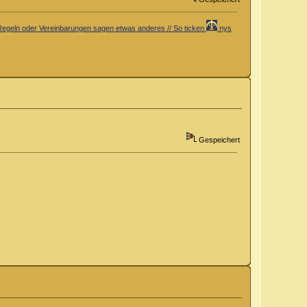
er Regeln oder Vereinbarungen sagen etwas anderes // So ticken
nys
Gespeichert