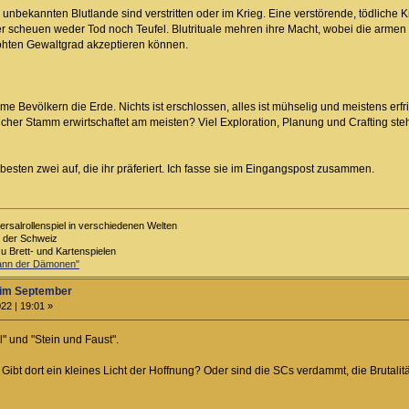
unbekannten Blutlande sind verstritten oder im Krieg. Eine verstörende, tödliche K
cheuen weder Tod noch Teufel. Blutrituale mehren ihre Macht, wobei die armen un
öhten Gewaltgrad akzeptieren können.
 Bevölkern die Erde. Nichts ist erschlossen, alles ist mühselig und meistens erfri
lcher Stamm erwirtschaftet am meisten? Viel Exploration, Planung und Crafting ste
esten zwei auf, die ihr präferiert. Ich fasse sie im Eingangspost zusammen.
ersalrollenspiel in verschiedenen Welten
s der Schweiz
zu Brett- und Kartenspielen
Bann der Dämonen"
im September
22 | 19:01 »
l" und "Stein und Faust".
Gibt dort ein kleines Licht der Hoffnung? Oder sind die SCs verdammt, die Brutalitä