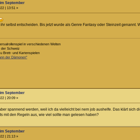
im September
22 | 13:51 »
t ihr selbst entscheiden. Bis jetzt wurde als Genre Fantasy oder Steinzeit genannt
ersalrollenspiel in verschiedenen Welten
s der Schweiz
zu Brett- und Kartenspielen
Bann der Dämonen"
im September
22 | 20:09 »
aber spannend werden, weil ich da vielleicht bei nem job aushelfe. Das klärt sich di
s mit den Regeln aus, wie viel sollte man gelesen haben?
im September
22 | 21:13 »