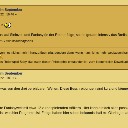
im September
22 | 19:46 »
auf
.
st auf Steinzeit und Fantasy (in der Reihenfolge, spiele gerade intensiv das Bretts
7:17 von flaschengeist
»
t, wenn es nichts mehr hinzuzufügen gibt, sondern dann, wenn man nichts mehr weglassen kann
.
iges Rollenspiel-Baby, das nach dieser Philosophie entstanden ist, zum kostenfreien Downloa
im September
22 | 18:51 »
al was von den drei bereisbaren Welten. Diese Beschreibungen sind kurz und könn
bare Fantasywelt mit etwa 12 zu bespielenden Völkern. Hier kann einfach alles pas
eiss was hier Programm ist. Einige haben hier schon bekanntschaft mit Gloria gem