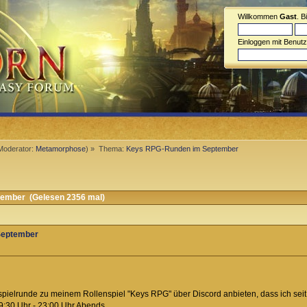
Willkommen
Gast
. B
Einloggen mit Benut
Moderator:
Metamorphose
) »
Thema:
Keys RPG-Runden im September
ember (Gelesen 2356 mal)
September
pielrunde zu meinem Rollenspiel "Keys RPG" über Discord anbieten, dass ich seit 
 19:30 Uhr - 23:00 Uhr Abends.