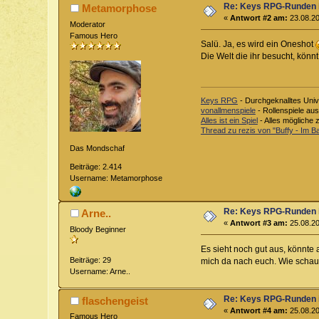
Re: Keys RPG-Runden 
Metamorphose
«
Antwort #2 am:
23.08.20
Moderator
Famous Hero
Salü. Ja, es wird ein Oneshot
Die Welt die ihr besucht, könn
Keys RPG
- Durchgeknalltes Univ
vonallmenspiele
- Rollenspiele au
Alles ist ein Spiel
- Alles mögliche 
Thread zu rezis von "Buffy - Im 
Das Mondschaf
Beiträge: 2.414
Username: Metamorphose
Re: Keys RPG-Runden 
Arne..
«
Antwort #3 am:
25.08.20
Bloody Beginner
Es sieht noch gut aus, könnte 
Beiträge: 29
mich da nach euch. Wie schaut
Username: Arne..
Re: Keys RPG-Runden 
flaschengeist
«
Antwort #4 am:
25.08.20
Famous Hero