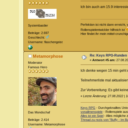
Ich bin auch am 15.9 interessier
Perfektion ist nicht dann erreich
Systembastler
Rollenspielentwickler hilfreich ist
Beiträge: 2.697
Hier findet ihr mein mittel-crunch
Geschlecht:
Username: flaschengeist
Re: Keys RPG-Runden 
Metamorphose
«
Antwort #5 am:
27.08.20
Moderator
Famous Hero
Ich denke wegen 15 min geht d
Teilnehmerliste mal aktualisie
Zur Vorbereitung: Es gibt kein
«
Letzte Änderung: 27.08.2022 |
Keys RPG
- Durchgeknalltes Univ
vonallmenspiele
- Rollenspiele au
Das Mondschaf
Alles ist ein Spiel
- Alles mögliche 
Thread zu rezis von "Buffy - Im 
Beiträge: 2.414
Username: Metamorphose