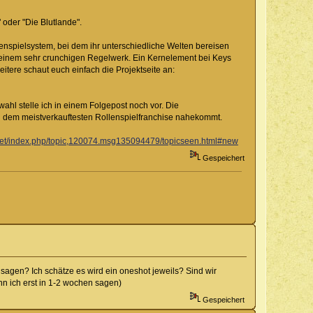
 oder "Die Blutlande".
lenspielsystem, bei dem ihr unterschiedliche Welten bereisen
zu einem sehr crunchigen Regelwerk. Ein Kernelement bei Keys
itere schaut euch einfach die Projektseite an:
l stelle ich in einem Folgepost noch vor. Die
on dem meistverkauftesten Rollenspielfranchise nahekommt.
.net/index.php/topic,120074.msg135094479/topicseen.html#new
Gespeichert
agen? Ich schätze es wird ein oneshot jeweils? Sind wir
ann ich erst in 1-2 wochen sagen)
Gespeichert