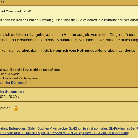
:01
 und "Stein und Faust".
bt dort ein kleines Licht der Hoffnung? Oder sind die SCs verdammt, die Brutalität der Welt auss
n sich definieren. Ich gehe von netten Helden aus, die versuchen Dinge zu ändern.
en und versuchen bestehende Strukturen zu verändern. Das würde einfach lange g
ht. Für mich vergleichbar mit GoT, wenn ich vom Hoffnungsfaktor drüber nachdenke.
ersalrollenspiel in verschiedenen Welten
s der Schweiz
zu Brett- und Kartenspielen
Bann der Dämonen"
im September
022 | 20:30 »
spielen.
llen, Bulletpoints, Bilder, Suchen // Verdeckte SL-Eingriffe sind normales SL-Privileg, auß
 für vorbereitet-flexiblen Spielstil // ESKALATION als Spielsystem // Zeitreise-Anleitung