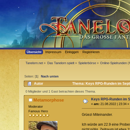
Übersicht
Impressum
Einloggen
Registrieren
Tanelorn.net
»
Das Tanelorn spielt
»
Spielerbörse
»
Online-Spielrunden
(
Seiten: [
1
]
Nach unten
Autor
Thema: Keys RPG-Runden im Sept
0 Mitglieder und 1 Gast betrachten dieses Thema.
Keys RPG-Runden im 
Metamorphose
«
am:
21.08.2022 | 23:34 »
Moderator
Famous Hero
Grüezi Miteinander.
Ich würde am 22.9 eine Probes
nicht nötig. Zeitraum ist etwa