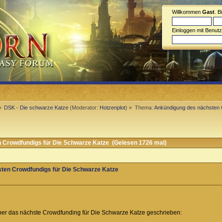
Willkommen
Gast
. B
Einloggen mit Benut
»
DSK - Die schwarze Katze
(Moderator:
Hotzenplot
) »
Thema:
Ankündigung des nächsten 
Crowdfundigs für Die Schwarze Katze (Gelesen 1726 mal)
ten Crowdfundigs für Die Schwarze Katze
über das nächste Crowdfunding für Die Schwarze Katze geschrieben: