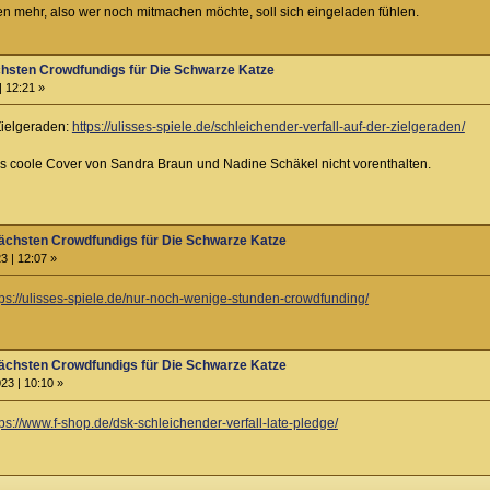
en mehr, also wer noch mitmachen möchte, soll sich eingeladen fühlen.
hsten Crowdfundigs für Die Schwarze Katze
| 12:21 »
Zielgeraden:
https://ulisses-spiele.de/schleichender-verfall-auf-der-zielgeraden/
 coole Cover von Sandra Braun und Nadine Schäkel nicht vorenthalten.
ächsten Crowdfundigs für Die Schwarze Katze
3 | 12:07 »
tps://ulisses-spiele.de/nur-noch-wenige-stunden-crowdfunding/
ächsten Crowdfundigs für Die Schwarze Katze
23 | 10:10 »
tps://www.f-shop.de/dsk-schleichender-verfall-late-pledge/