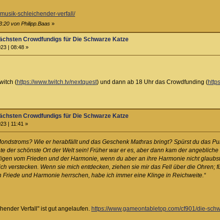
nmusik-schleichender-verfall/
3:20 von Philipp.Baas
»
ächsten Crowdfundigs für Die Schwarze Katze
23 | 08:48 »
itch (
https://www.twitch.tv/nextquest
) und dann ab 18 Uhr das Crowdfunding (
http
ächsten Crowdfundigs für Die Schwarze Katze
23 | 11:41 »
ondstroms? Wie er herabfällt und das Geschenk Mathras bringt? Spürst du das Pu
der schönste Ort der Welt sein! Früher war er es, aber dann kam der angebliche Bot
en vom Frieden und der Harmonie, wenn du aber an ihre Harmonie nicht glaubst, ze
h verstecken. Wenn sie mich entdecken, ziehen sie mir das Fell über die Ohren; fü
ch Friede und Harmonie herrschen, habe ich immer eine Klinge in Reichweite.“
ender Verfall" ist gut angelaufen.
https://www.gameontabletop.com/cf901/die-schwa