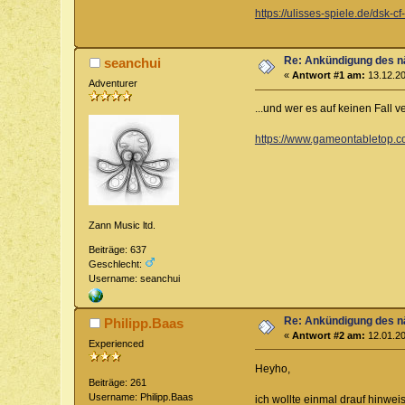
https://ulisses-spiele.de/d
Re: Ankündigung des n
seanchui
«
Antwort #1 am:
13.12.20
Adventurer
...und wer es auf keinen Fall
https://www.gameontabletop.co
Zann Music ltd.
Beiträge: 637
Geschlecht:
Username: seanchui
Re: Ankündigung des n
Philipp.Baas
«
Antwort #2 am:
12.01.20
Experienced
Heyho,
Beiträge: 261
Username: Philipp.Baas
ich wollte einmal drauf hinwe