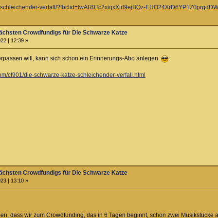
sk-cf-schleichender-verfall/?fbclid=IwAR0Tc2xiqxXirl9ejBQz-EUO24XrD6YP1Z0pr
ächsten Crowdfundigs für Die Schwarze Katze
22 | 12:39 »
 verpassen will, kann sich schon ein Erinnerungs-Abo anlegen
:
m/cf901/die-schwarze-katze-schleichender-verfall.html
ächsten Crowdfundigs für Die Schwarze Katze
23 | 13:10 »
isen, dass wir zum Crowdfunding, das in 6 Tagen beginnt, schon zwei Musikstücke