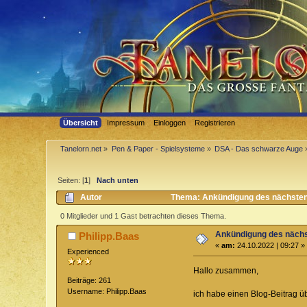
Übersicht
Impressum
Einloggen
Registrieren
Tanelorn.net
»
Pen & Paper - Spielsysteme
»
DSA - Das schwarze Auge
Seiten: [
1
]
Nach unten
Autor
Thema: Ankündigung des nächsten 
0 Mitglieder und 1 Gast betrachten dieses Thema.
Ankündigung des nächs
Philipp.Baas
«
am:
24.10.2022 | 09:27 »
Experienced
Hallo zusammen,
Beiträge: 261
Username: Philipp.Baas
ich habe einen Blog-Beitrag 