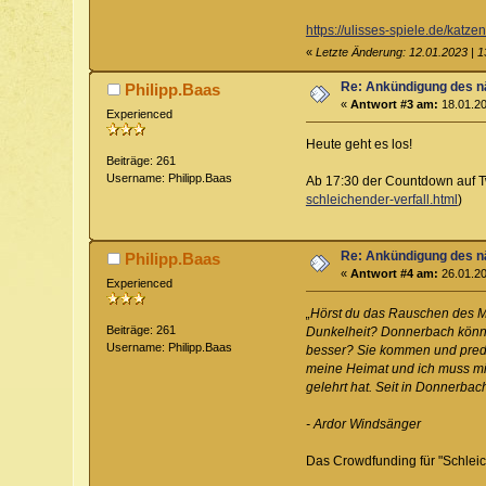
https://ulisses-spiele.de/katze
«
Letzte Änderung: 12.01.2023 | 1
Re: Ankündigung des n
Philipp.Baas
«
Antwort #3 am:
18.01.20
Experienced
Heute geht es los!
Beiträge: 261
Username: Philipp.Baas
Ab 17:30 der Countdown auf Tw
schleichender-verfall.html
)
Re: Ankündigung des n
Philipp.Baas
«
Antwort #4 am:
26.01.20
Experienced
„Hörst du das Rauschen des M
Beiträge: 261
Dunkelheit? Donnerbach könnte 
Username: Philipp.Baas
besser? Sie kommen und predig
meine Heimat und ich muss mic
gelehrt hat. Seit in Donnerba
- Ardor Windsänger
Das Crowdfunding für "Schleich