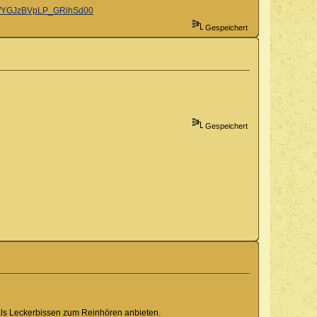
gdDWYGJzBVpLP_GRihSd00
Gespeichert
Gespeichert
 als Leckerbissen zum Reinhören anbieten.