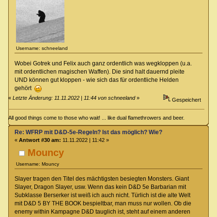
Username: schneeland
Wobei Gotrek und Felix auch ganz ordentlich was wegkloppen (u.a.
mit ordentlichen magischen Waffen). Die sind halt dauernd pleite
UND können gut kloppen - wie sich das für ordentliche Helden
gehört
«
Letzte Änderung: 11.11.2022 | 11:44 von schneeland
»
Gespeichert
All good things come to those who wait! ... like dual flamethrowers and beer.
Re: WFRP mit D&D-5e-Regeln? Ist das möglich? Wie?
«
Antwort #30 am:
11.11.2022 | 11:42 »
Mouncy
Username: Mouncy
Slayer tragen den Titel des mächtigsten besiegten Monsters. Giant
Slayer, Dragon Slayer, usw. Wenn das kein D&D 5e Barbarian mit
Subklasse Berserker ist weiß ich auch nicht. Türlich ist die alte Welt
mit D&D 5 BY THE BOOK bespieltbar, man muss nur wollen. Ob die
enemy within Kampagne D&D tauglich ist, steht auf einem anderen