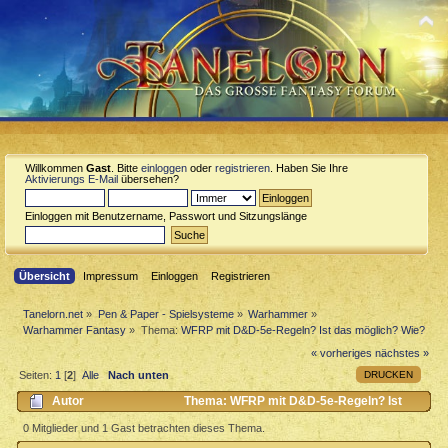
Willkommen
Gast
. Bitte
einloggen
oder
registrieren
. Haben Sie Ihre
Aktivierungs E-Mail
übersehen?
Einloggen mit Benutzername, Passwort und Sitzungslänge
Übersicht
Impressum
Einloggen
Registrieren
Tanelorn.net
»
Pen & Paper - Spielsysteme
»
Warhammer
»
Warhammer Fantasy
»
Thema:
WFRP mit D&D-5e-Regeln? Ist das möglich? Wie?
« vorheriges
nächstes »
DRUCKEN
Seiten:
1
[
2
]
Alle
Nach unten
Autor
Thema: WFRP mit D&D-5e-Regeln? Ist
das möglich? Wie? (Gelesen 6564 mal)
0 Mitglieder und 1 Gast betrachten dieses Thema.