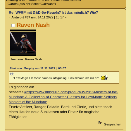
Gareth (aus der Serie "Galavant")
Re: WFRP mit D&D-5e-Regeln? Ist das möglich? Wie?
«
Antwort #37 am:
14.11.2022 | 13:17 »
Raven Nash
Username: Raven Nash
Zitat von: Murphy am 11.11.2022 | 09:07
"Low Magic Classes" sounds intrigueing. Das schaue ich mir an!
Es gibt noch ein
besseres:
=https://www.dmsguild.com/product/353582/Masters-of-the-
Mundane-A-Collection-of-Character-Classes-for-LowMagic-Settings
Masters of the Mundane
Ersetzt Artificer, Ranger, Paladin, Bard und Cleric, und bietet noch
einen Haufen neue Subklassen oder Ersatz für magische
Fähigkeiten.
Gespeichert