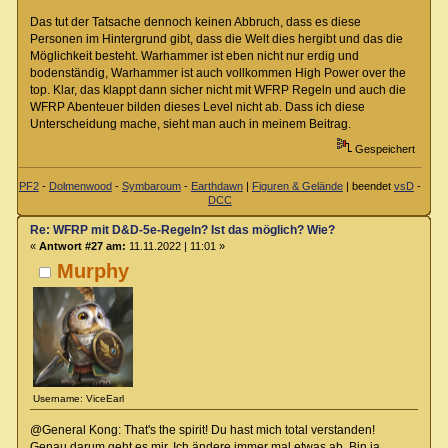
Das tut der Tatsache dennoch keinen Abbruch, dass es diese
Personen im Hintergrund gibt, dass die Welt dies hergibt und das die
Möglichkeit besteht. Warhammer ist eben nicht nur erdig und
bodenständig, Warhammer ist auch vollkommen High Power over the
top. Klar, das klappt dann sicher nicht mit WFRP Regeln und auch die
WFRP Abenteuer bilden dieses Level nicht ab. Dass ich diese
Unterscheidung mache, sieht man auch in meinem Beitrag.
Gespeichert
PF2
-
Dolmenwood
-
Symbaroum
-
Earthdawn
|
Figuren & Gelände
| beendet
vsD
-
DCC
Re: WFRP mit D&D-5e-Regeln? Ist das möglich? Wie?
«
Antwort #27 am:
11.11.2022 | 11:01 »
Murphy
Username: ViceEarl
@General Kong: That's the spirit! Du hast mich total verstanden!
Genau darum geht es mir. Ich ändere immer mal etwas ab. Bin ja