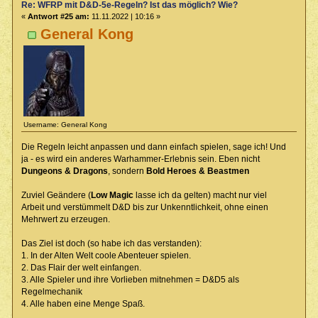
Re: WFRP mit D&D-5e-Regeln? Ist das möglich? Wie?
«
Antwort #25 am:
11.11.2022 | 10:16 »
General Kong
Username: General Kong
Die Regeln leicht anpassen und dann einfach spielen, sage ich! Und
ja - es wird ein anderes Warhammer-Erlebnis sein. Eben nicht
Dungeons & Dragons
, sondern
Bold Heroes & Beastmen
Zuviel Geändere (
Low Magic
lasse ich da gelten) macht nur viel
Arbeit und verstümmelt D&D bis zur Unkenntlichkeit, ohne einen
Mehrwert zu erzeugen.
Das Ziel ist doch (so habe ich das verstanden):
1. In der Alten Welt coole Abenteuer spielen.
2. Das Flair der welt einfangen.
3. Alle Spieler und ihre Vorlieben mitnehmen = D&D5 als
Regelmechanik
4. Alle haben eine Menge Spaß.