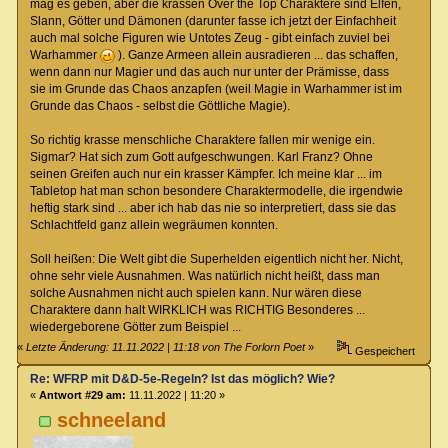
mag es geben, aber die krassen Over the Top Charaktere sind Elfen,
Slann, Götter und Dämonen (darunter fasse ich jetzt der Einfachheit
auch mal solche Figuren wie Untotes Zeug - gibt einfach zuviel bei
Warhammer
). Ganze Armeen allein ausradieren ... das schaffen,
wenn dann nur Magier und das auch nur unter der Prämisse, dass
sie im Grunde das Chaos anzapfen (weil Magie in Warhammer ist im
Grunde das Chaos - selbst die Göttliche Magie).
So richtig krasse menschliche Charaktere fallen mir wenige ein.
Sigmar? Hat sich zum Gott aufgeschwungen. Karl Franz? Ohne
seinen Greifen auch nur ein krasser Kämpfer. Ich meine klar ... im
Tabletop hat man schon besondere Charaktermodelle, die irgendwie
heftig stark sind ... aber ich hab das nie so interpretiert, dass sie das
Schlachtfeld ganz allein wegräumen konnten.
Soll heißen: Die Welt gibt die Superhelden eigentlich nicht her. Nicht,
ohne sehr viele Ausnahmen. Was natürlich nicht heißt, dass man
solche Ausnahmen nicht auch spielen kann. Nur wären diese
Charaktere dann halt WIRKLICH was RICHTIG Besonderes ...
wiedergeborene Götter zum Beispiel ...
«
Letzte Änderung: 11.11.2022 | 11:18 von The Forlorn Poet
»
Gespeichert
Re: WFRP mit D&D-5e-Regeln? Ist das möglich? Wie?
«
Antwort #29 am:
11.11.2022 | 11:20 »
schneeland