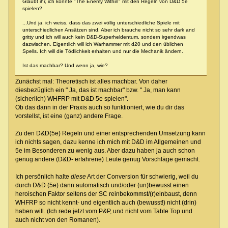
Glaubt ihr, ich könnte "The Enemy Within" mit den Regeln von D&D 5e
spielen?
...Und ja, ich weiss, dass das zwei völlig unterschiedliche Spiele mit
unterschiedlichen Ansätzen sind. Aber ich brauche nicht so sehr dark and
gritty und ich will auch kein D&D-Superheldentum, sondern irgendwas
dazwischen. Eigentlich will ich Warhammer mit d20 und den üblichen
Spells. Ich will die Tödlichkeit erhalten und nur die Mechanik ändern.
Ist das machbar? Und wenn ja, wie?
Zunächst mal: Theoretisch ist alles machbar. Von daher
diesbezüglich ein " Ja, das ist machbar" bzw. " Ja, man kann
(sicherlich) WHFRP mit D&D 5e spielen".
Ob das dann in der Praxis auch so funktioniert, wie du dir das
vorstellst, ist eine (ganz) andere Frage.
Zu den D&D(5e) Regeln und einer entsprechenden Umsetzung kann
ich nichts sagen, dazu kenne ich mich mit D&D im Allgemeinen und
5e im Besonderen zu wenig aus. Aber dazu haben ja auch schon
genug andere (D&D- erfahrene) Leute genug Vorschläge gemacht.
Ich persönlich halte
diese
Art der Conversion für schwierig, weil du
durch D&D (5e) dann automatisch und/oder (un)bewusst einen
heroischen Faktor seitens der SC reinbekommst/(r)einbaust, denn
WHFRP so nicht kennt- und eigentlich auch (bewusst!) nicht (drin)
haben will. (Ich rede jetzt vom P&P, und nicht vom Table Top und
auch nicht von den Romanen).