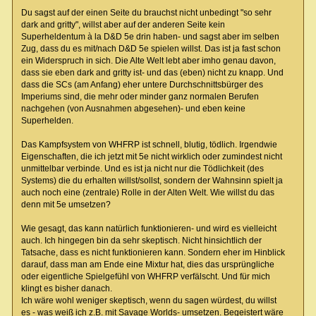
Du sagst auf der einen Seite du brauchst nicht unbedingt "so sehr
dark and gritty", willst aber auf der anderen Seite kein
Superheldentum à la D&D 5e drin haben- und sagst aber im selben
Zug, dass du es mit/nach D&D 5e spielen willst. Das ist ja fast schon
ein Widerspruch in sich. Die Alte Welt lebt aber imho genau davon,
dass sie eben dark and gritty ist- und das (eben) nicht zu knapp. Und
dass die SCs (am Anfang) eher untere Durchschnittsbürger des
Imperiums sind, die mehr oder minder ganz normalen Berufen
nachgehen (von Ausnahmen abgesehen)- und eben keine
Superhelden.
Das Kampfsystem von WHFRP ist schnell, blutig, tödlich. Irgendwie
Eigenschaften, die ich jetzt mit 5e nicht wirklich oder zumindest nicht
unmittelbar verbinde. Und es ist ja nicht nur die Tödlichkeit (des
Systems) die du erhalten willst/sollst, sondern der Wahnsinn spielt ja
auch noch eine (zentrale) Rolle in der Alten Welt. Wie willst du das
denn mit 5e umsetzen?
Wie gesagt, das kann natürlich funktionieren- und wird es vielleicht
auch. Ich hingegen bin da sehr skeptisch. Nicht hinsichtlich der
Tatsache, dass es nicht funktionieren kann. Sondern eher im Hinblick
darauf, dass man am Ende eine Mixtur hat, dies das ursprüngliche
oder eigentliche Spielgefühl von WHFRP verfälscht. Und für mich
klingt es bisher danach.
Ich wäre wohl weniger skeptisch, wenn du sagen würdest, du willst
es - was weiß ich z.B. mit Savage Worlds- umsetzen. Begeistert wäre