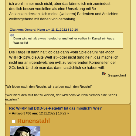
ich wohl immer noch nicht, aber das könnte ich mir zumindest
deutlich besser vorstellen als eine Umsetzung mit 5e.
Ansonsten decken sich meine (weiteren) Bedenken und Ansichten
weitestgehend mit denen von caranfang.
Zitat von: General Kong am 11.11.2022 | 10:16
Dann wird eshalt etwas heroischer und keiner verliert im Kampf ein Auge.
Was soll's!
Die Frage ist dann halt, ob das dann -vom Spielgefühl her -noch
WHFRP bzw. die Alte Welt ist - oder nicht (und nein, das mache ich
nicht nur an irgendwelchen evtl. zu verlierenden Körperteilen der
SCs fest). Und ob man das dann tatsächlich so haben will.
Gespeichert
"Wir leben nach den Regeln, wir sterben nach den Regeln!"
"Wer nicht den Mut hat zu werfen, der wird beim Würfeln niemals eine Sechs
erzielen."
Re: WFRP mit D&D-5e-Regeln? Ist das möglich? Wie?
«
Antwort #36 am:
12.11.2022 | 16:22 »
Runenstahl