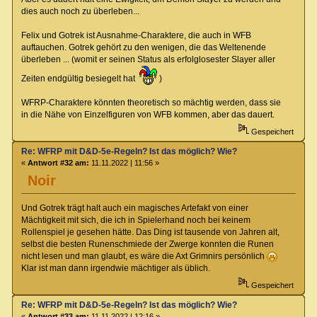
dies auch noch zu überleben...
Felix und Gotrek ist Ausnahme-Charaktere, die auch in WFB
auftauchen. Gotrek gehört zu den wenigen, die das Weltenende
überleben ... (womit er seinen Status als erfolglosester Slayer aller
Zeiten endgültig besiegelt hat
)
WFRP-Charaktere könnten theoretisch so mächtig werden, dass sie
in die Nähe von Einzelfiguren von WFB kommen, aber das dauert.
Gespeichert
Re: WFRP mit D&D-5e-Regeln? Ist das möglich? Wie?
«
Antwort #32 am:
11.11.2022 | 11:56 »
Noir
Und Gotrek trägt halt auch ein magisches Artefakt von einer
Mächtigkeit mit sich, die ich in Spielerhand noch bei keinem
Rollenspiel je gesehen hätte. Das Ding ist tausende von Jahren alt,
selbst die besten Runenschmiede der Zwerge konnten die Runen
nicht lesen und man glaubt, es wäre die Axt Grimnirs persönlich
Klar ist man dann irgendwie mächtiger als üblich.
Gespeichert
Re: WFRP mit D&D-5e-Regeln? Ist das möglich? Wie?
«
Antwort #33 am:
11.11.2022 | 12:16 »