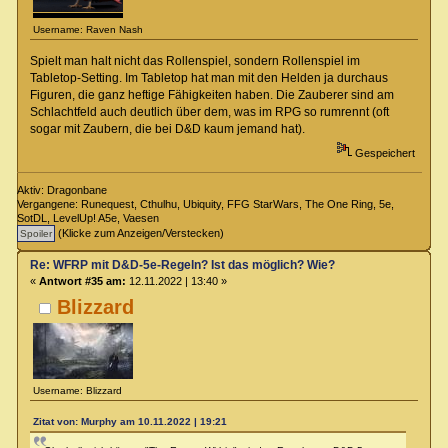
Username: Raven Nash
Spielt man halt nicht das Rollenspiel, sondern Rollenspiel im
Tabletop-Setting. Im Tabletop hat man mit den Helden ja durchaus
Figuren, die ganz heftige Fähigkeiten haben. Die Zauberer sind am
Schlachtfeld auch deutlich über dem, was im RPG so rumrennt (oft
sogar mit Zaubern, die bei D&D kaum jemand hat).
Gespeichert
Aktiv: Dragonbane
Vergangene: Runequest, Cthulhu, Ubiquity, FFG StarWars, The One Ring, 5e,
SotDL, LevelUp! A5e, Vaesen
(Klicke zum Anzeigen/Verstecken)
Re: WFRP mit D&D-5e-Regeln? Ist das möglich? Wie?
«
Antwort #35 am:
12.11.2022 | 13:40 »
Blizzard
Username: Blizzard
Zitat von: Murphy am 10.11.2022 | 19:21