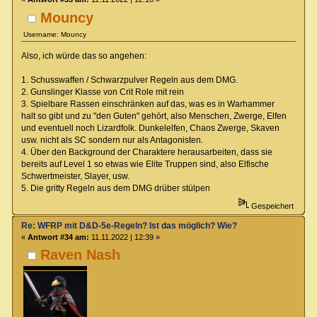
Mouncy
Username: Mouncy
Also, ich würde das so angehen:
1. Schusswaffen / Schwarzpulver Regeln aus dem DMG.
2. Gunslinger Klasse von Crit Role mit rein
3. Spielbare Rassen einschränken auf das, was es in Warhammer
halt so gibt und zu "den Guten" gehört, also Menschen, Zwerge, Elfen
und eventuell noch Lizardfolk. Dunkelelfen, Chaos Zwerge, Skaven
usw. nicht als SC sondern nur als Antagonisten.
4. Über den Background der Charaktere herausarbeiten, dass sie
bereits auf Level 1 so etwas wie Elite Truppen sind, also Elfische
Schwertmeister, Slayer, usw.
5. Die gritty Regeln aus dem DMG drüber stülpen
Gespeichert
Re: WFRP mit D&D-5e-Regeln? Ist das möglich? Wie?
«
Antwort #34 am:
11.11.2022 | 12:39 »
Raven Nash