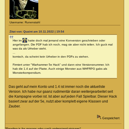
Username: Runenstahl
Zitat von: Quaint am 10.11.2022 | 19:54
Hier im
hatte doch mal jemand eine Konversion geschrieben oder
angefangen. Die PDF hab ich noch, mag sie aber nicht teilen. Ich guck mal
was da als Urheber steht.
...
komisch, da scheint kein Urheber in den PDFs zu stehen.
Firmiert unter "Warhammer 5e Hack" und dann eine Versionsnummer. Ich
hab die 1.4 auf der Platte. Auch einige Monster aus WHFRPG gabs als
Monsterkompendium.
Das geht auf mein Konto und 1.4 ist immer noch die aktuellste
Version. Ich habe nur gaanz rudimentär daran weitergearbeitet seit
die Kampagne vorbei ist. Ist aber auf jeden Fall Spielbar. Dieser Hack
basiert zwar auf der 5e, nutzt aber komplett eigene Klassen und
Zauber.
Gespeichert
"Reading is for morons who can't understand pictures"