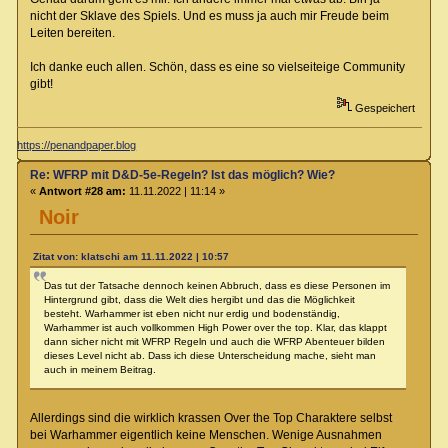
nicht der Sklave des Spiels. Und es muss ja auch mir Freude beim
Leiten bereiten.
Ich danke euch allen. Schön, dass es eine so vielseiteige Community
gibt!
Gespeichert
https://penandpaper.blog
Re: WFRP mit D&D-5e-Regeln? Ist das möglich? Wie?
«
Antwort #28 am:
11.11.2022 | 11:14 »
Noir
Zitat von: klatschi am 11.11.2022 | 10:57
Das tut der Tatsache dennoch keinen Abbruch, dass es diese Personen im
Hintergrund gibt, dass die Welt dies hergibt und das die Möglichkeit
besteht. Warhammer ist eben nicht nur erdig und bodenständig,
Warhammer ist auch vollkommen High Power over the top. Klar, das klappt
dann sicher nicht mit WFRP Regeln und auch die WFRP Abenteuer bilden
dieses Level nicht ab. Dass ich diese Unterscheidung mache, sieht man
auch in meinem Beitrag.
Allerdings sind die wirklich krassen Over the Top Charaktere selbst
bei Warhammer eigentlich keine Menschen. Wenige Ausnahmen