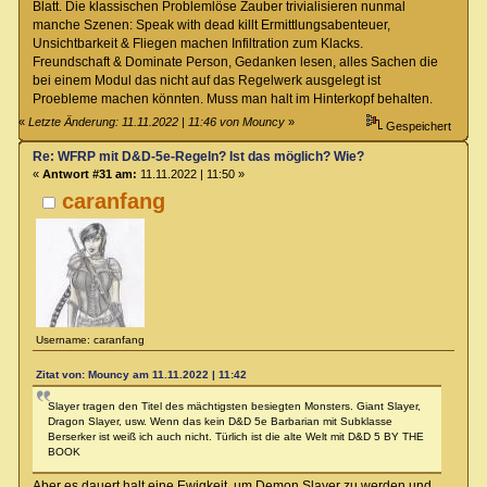
Blatt. Die klassischen Problemlöse Zauber trivialisieren nunmal
manche Szenen: Speak with dead killt Ermittlungsabenteuer,
Unsichtbarkeit & Fliegen machen Infiltration zum Klacks.
Freundschaft & Dominate Person, Gedanken lesen, alles Sachen die
bei einem Modul das nicht auf das Regelwerk ausgelegt ist
Proebleme machen könnten. Muss man halt im Hinterkopf behalten.
«
Letzte Änderung: 11.11.2022 | 11:46 von Mouncy
»
Gespeichert
Re: WFRP mit D&D-5e-Regeln? Ist das möglich? Wie?
«
Antwort #31 am:
11.11.2022 | 11:50 »
caranfang
Username: caranfang
Zitat von: Mouncy am 11.11.2022 | 11:42
Slayer tragen den Titel des mächtigsten besiegten Monsters. Giant Slayer,
Dragon Slayer, usw. Wenn das kein D&D 5e Barbarian mit Subklasse
Berserker ist weiß ich auch nicht. Türlich ist die alte Welt mit D&D 5 BY THE
BOOK
Aber es dauert halt eine Ewigkeit, um Demon Slayer zu werden und