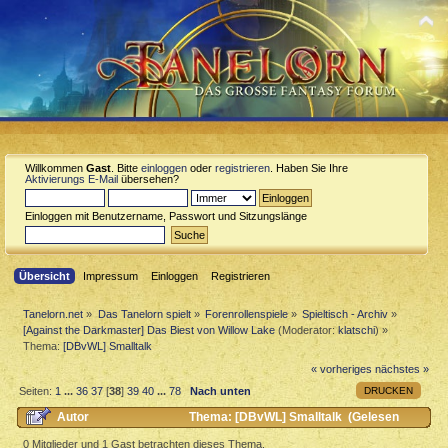
Willkommen
Gast
. Bitte
einloggen
oder
registrieren
. Haben Sie Ihre
Aktivierungs E-Mail
übersehen?
Einloggen mit Benutzername, Passwort und Sitzungslänge
Übersicht
Impressum
Einloggen
Registrieren
Tanelorn.net
»
Das Tanelorn spielt
»
Forenrollenspiele
»
Spieltisch - Archiv
»
[Against the Darkmaster] Das Biest von Willow Lake
(Moderator:
klatschi
) »
Thema:
[DBvWL] Smalltalk
« vorheriges
nächstes »
DRUCKEN
Seiten:
1
...
36
37
[
38
]
39
40
...
78
Nach unten
Autor
Thema: [DBvWL] Smalltalk (Gelesen
130764 mal)
0 Mitglieder und 1 Gast betrachten dieses Thema.