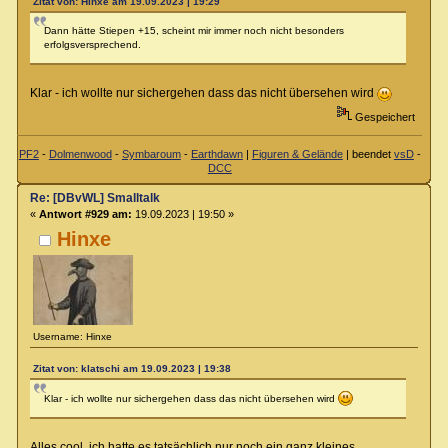
Zitat von: Hinxe am 19.09.2023 | 19:29
Dann hätte Stiepen +15, scheint mir immer noch nicht besonders
erfolgsversprechend.
Klar - ich wollte nur sichergehen dass das nicht übersehen wird
Gespeichert
PF2
-
Dolmenwood
-
Symbaroum
-
Earthdawn
|
Figuren & Gelände
| beendet
vsD
-
DCC
Re: [DBvWL] Smalltalk
«
Antwort #929 am:
19.09.2023 | 19:50 »
Hinxe
Username: Hinxe
Zitat von: klatschi am 19.09.2023 | 19:38
Klar - ich wollte nur sichergehen dass das nicht übersehen wird
Alles cool, ich hatte es tatsächlich nur noch ein ganz kleines