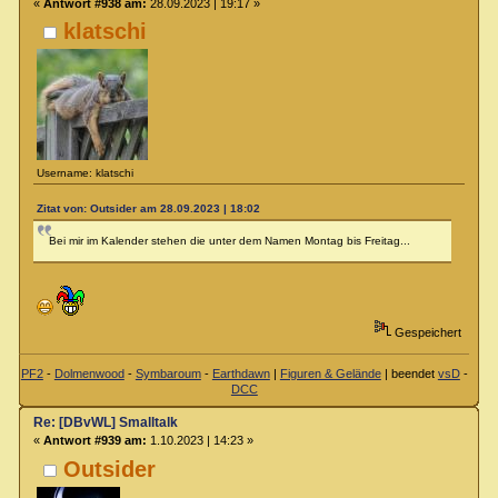
«
Antwort #938 am:
28.09.2023 | 19:17 »
klatschi
Username: klatschi
Zitat von: Outsider am 28.09.2023 | 18:02
Bei mir im Kalender stehen die unter dem Namen Montag bis Freitag...
Gespeichert
PF2
-
Dolmenwood
-
Symbaroum
-
Earthdawn
|
Figuren & Gelände
| beendet
vsD
-
DCC
Re: [DBvWL] Smalltalk
«
Antwort #939 am:
1.10.2023 | 14:23 »
Outsider