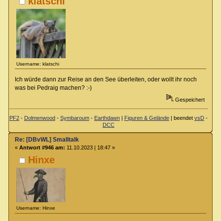
klatschi
Username: klatschi
Ich würde dann zur Reise an den See überleiten, oder wollt ihr noch
was bei Pedraig machen? :-)
Gespeichert
PF2
-
Dolmenwood
-
Symbaroum
-
Earthdawn
|
Figuren & Gelände
| beendet
vsD
-
DCC
Re: [DBvWL] Smalltalk
«
Antwort #946 am:
11.10.2023 | 18:47 »
Hinxe
Username: Hinxe