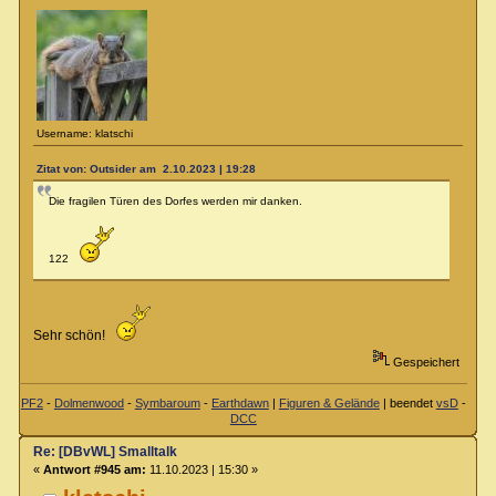
Username: klatschi
Zitat von: Outsider am 2.10.2023 | 19:28
Die fragilen Türen des Dorfes werden mir danken.
122
Sehr schön!
Gespeichert
PF2
-
Dolmenwood
-
Symbaroum
-
Earthdawn
|
Figuren & Gelände
| beendet
vsD
-
DCC
Re: [DBvWL] Smalltalk
«
Antwort #945 am:
11.10.2023 | 15:30 »