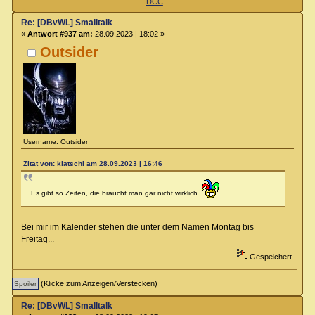
DCC
Re: [DBvWL] Smalltalk
«
Antwort #937 am:
28.09.2023 | 18:02 »
Outsider
Username: Outsider
Zitat von: klatschi am 28.09.2023 | 16:46
Es gibt so Zeiten, die braucht man gar nicht wirklich
Bei mir im Kalender stehen die unter dem Namen Montag bis
Freitag...
Gespeichert
(Klicke zum Anzeigen/Verstecken)
Re: [DBvWL] Smalltalk