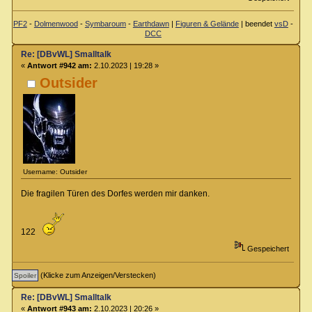
PF2
-
Dolmenwood
-
Symbaroum
-
Earthdawn
|
Figuren & Gelände
| beendet
vsD
-
DCC
Re: [DBvWL] Smalltalk
«
Antwort #942 am:
2.10.2023 | 19:28 »
Outsider
Username: Outsider
Die fragilen Türen des Dorfes werden mir danken.
122
Gespeichert
(Klicke zum Anzeigen/Verstecken)
Re: [DBvWL] Smalltalk
«
Antwort #943 am:
2.10.2023 | 20:26 »