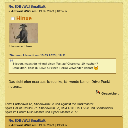
Re: [DBvWL] Smalltalk
«
Antwort #925 am:
19.09.2023 | 18:52 »
Hinxe
Username: Hinxe
Zitat von: klatschi am 19.09.2023 | 18:11
Stiepen, magst du mir mal einen Test auf Charisma -10 machen?
Denk dran, dass du Drive für einen ReRoll verwenden kannst
Das sieht eher mau aus. Ich denke, ich werde keinen Drive-Punkt
nutzen...
Gespeichert
Leitet Earthdawn 4e, Shadowrun 5e und Against the Darkmaster.
Spielt Call of Cthulhu 7e, Shadowrun 5e, DSA 4.1e, D&D 5.5e und Shadowdark.
Spielt im Forum Ruin Master und Cyber Master 2077.
Re: [DBvWL] Smalltalk
«
Antwort #926 am:
19.09.2023 | 19:24 »