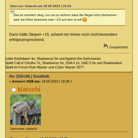
Zitat von: klatschi am 19.09.2023 | 19:24
Das ist natürlich okay, nur um zu sichern dass die Regel nicht übersehen
wird: bei Drive bekommt man +10 auf den re-roll
Dann hätte Stiepen +15, scheint mir immer noch nicht besonders
erfolgsversprechend.
Gespeichert
Leitet Earthdawn 4e, Shadowrun 5e und Against the Darkmaster.
Spielt Call of Cthulhu 7e, Shadowrun 5e, DSA 4.1e, D&D 5.5e und Shadowdark.
Spielt im Forum Ruin Master und Cyber Master 2077.
Re: [DBvWL] Smalltalk
«
Antwort #928 am:
19.09.2023 | 19:38 »
klatschi
Username: klatschi