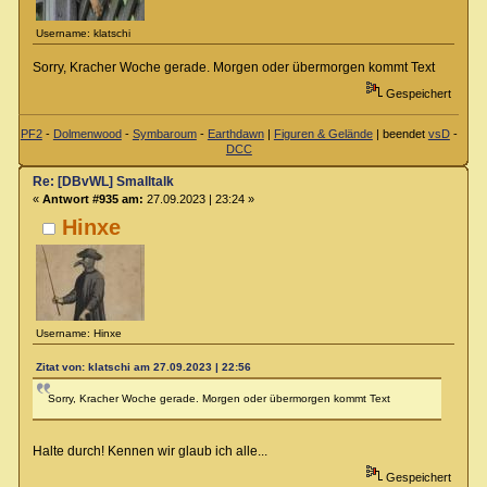
Username: klatschi
Sorry, Kracher Woche gerade. Morgen oder übermorgen kommt Text
Gespeichert
PF2
-
Dolmenwood
-
Symbaroum
-
Earthdawn
|
Figuren & Gelände
| beendet
vsD
-
DCC
Re: [DBvWL] Smalltalk
«
Antwort #935 am:
27.09.2023 | 23:24 »
Hinxe
Username: Hinxe
Zitat von: klatschi am 27.09.2023 | 22:56
Sorry, Kracher Woche gerade. Morgen oder übermorgen kommt Text
Halte durch! Kennen wir glaub ich alle...
Gespeichert