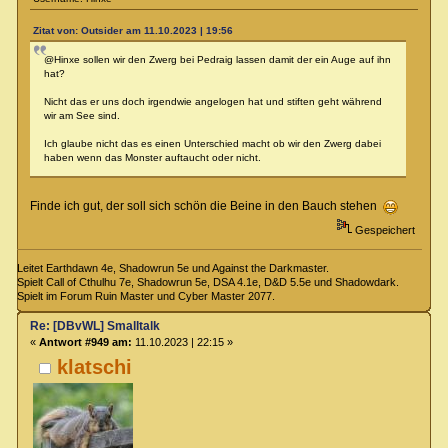
Zitat von: Outsider am 11.10.2023 | 19:56
@Hinxe sollen wir den Zwerg bei Pedraig lassen damit der ein Auge auf ihn
hat?
Nicht das er uns doch irgendwie angelogen hat und stiften geht während
wir am See sind.
Ich glaube nicht das es einen Unterschied macht ob wir den Zwerg dabei
haben wenn das Monster auftaucht oder nicht.
Finde ich gut, der soll sich schön die Beine in den Bauch stehen
Gespeichert
Leitet Earthdawn 4e, Shadowrun 5e und Against the Darkmaster.
Spielt Call of Cthulhu 7e, Shadowrun 5e, DSA 4.1e, D&D 5.5e und Shadowdark.
Spielt im Forum Ruin Master und Cyber Master 2077.
Re: [DBvWL] Smalltalk
«
Antwort #949 am:
11.10.2023 | 22:15 »
klatschi