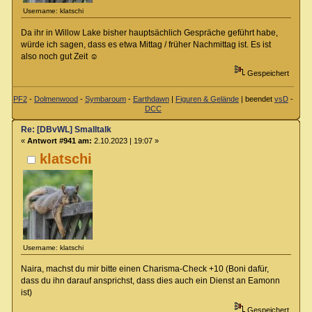
Username: klatschi
Da ihr in Willow Lake bisher hauptsächlich Gespräche geführt habe,
würde ich sagen, dass es etwa Mittag / früher Nachmittag ist. Es ist
also noch gut Zeit ☺️
Gespeichert
PF2
-
Dolmenwood
-
Symbaroum
-
Earthdawn
|
Figuren & Gelände
| beendet
vsD
-
DCC
Re: [DBvWL] Smalltalk
«
Antwort #941 am:
2.10.2023 | 19:07 »
klatschi
Username: klatschi
Naira, machst du mir bitte einen Charisma-Check +10 (Boni dafür,
dass du ihn darauf ansprichst, dass dies auch ein Dienst an Eamonn
ist)
Gespeichert