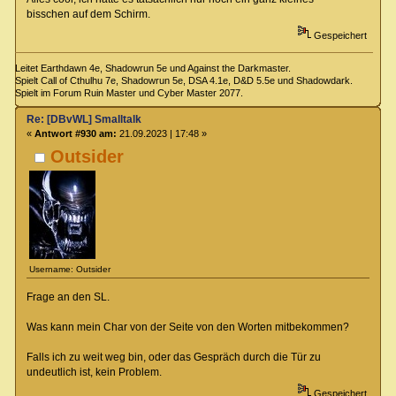
bisschen auf dem Schirm.
Gespeichert
Leitet Earthdawn 4e, Shadowrun 5e und Against the Darkmaster.
Spielt Call of Cthulhu 7e, Shadowrun 5e, DSA 4.1e, D&D 5.5e und Shadowdark.
Spielt im Forum Ruin Master und Cyber Master 2077.
Re: [DBvWL] Smalltalk
«
Antwort #930 am:
21.09.2023 | 17:48 »
Outsider
Username: Outsider
Frage an den SL.
Was kann mein Char von der Seite von den Worten mitbekommen?
Falls ich zu weit weg bin, oder das Gespräch durch die Tür zu
undeutlich ist, kein Problem.
Gespeichert