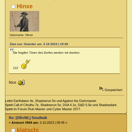
Hinxe
Username: Hinxe
Zitat von: Outsider am 2.10.2023 | 19:28
Die fragilen Türen des Dorfes werden mir danken.
122
Nice
Gespeichert
Leitet Earthdawn 4e, Shadowrun 5e und Against the Darkmaster.
Spielt Call of Cthulhu 7e, Shadowrun 5e, DSA 4.1e, D&D 5.5e und Shadowdark.
Spielt im Forum Ruin Master und Cyber Master 2077.
Re: [DBvWL] Smalltalk
«
Antwort #944 am:
3.10.2023 | 09:45 »
klatschi