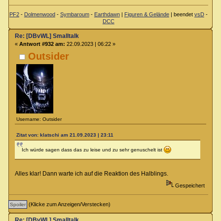
PF2
-
Dolmenwood
-
Symbaroum
-
Earthdawn
|
Figuren & Gelände
| beendet
vsD
-
DCC
Re: [DBvWL] Smalltalk
«
Antwort #932 am:
22.09.2023 | 06:22 »
Outsider
Username: Outsider
Zitat von: klatschi am 21.09.2023 | 23:11
Ich würde sagen dass das zu leise und zu sehr genuschelt ist
Alles klar! Dann warte ich auf die Reaktion des Halblings.
Gespeichert
(Klicke zum Anzeigen/Verstecken)
Re: [DBvWL] Smalltalk