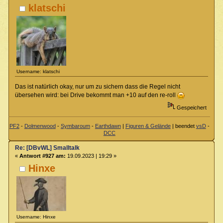
klatschi
Username: klatschi
Das ist natürlich okay, nur um zu sichern dass die Regel nicht
übersehen wird: bei Drive bekommt man +10 auf den re-roll
Gespeichert
PF2
-
Dolmenwood
-
Symbaroum
-
Earthdawn
|
Figuren & Gelände
| beendet
vsD
-
DCC
Re: [DBvWL] Smalltalk
«
Antwort #927 am:
19.09.2023 | 19:29 »
Hinxe
Username: Hinxe