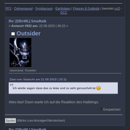
PF2
-
Dolmenwood
-
Symbaroum
-
Earthdawn
|
Figuren & Gelände
| beendet
vsD
-
DCC
Re: [DBvWL] Smalltalk
«
Antwort #932 am:
22.09.2023 | 06:22 »
Outsider
Username: Outsider
Zitat von: klatschi am 21.09.2023 | 23:11
Ich würde sagen dass das zu leise und zu sehr genuschelt ist
Alles klar! Dann warte ich auf die Reaktion des Halblings.
Gespeichert
(Klicke zum Anzeigen/Verstecken)
Re: [DBvWL] Smalltalk