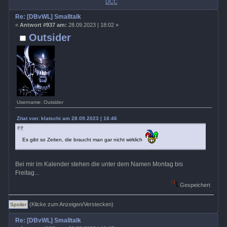
DCC
Re: [DBvWL] Smalltalk
«
Antwort #937 am:
28.09.2023 | 18:02 »
Outsider
Username: Outsider
Zitat von: klatschi am 28.09.2023 | 16:46
Es gibt so Zeiten, die braucht man gar nicht wirklich
Bei mir im Kalender stehen die unter dem Namen Montag bis
Freitag...
Gespeichert
(Klicke zum Anzeigen/Verstecken)
Re: [DBvWL] Smalltalk