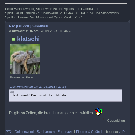
Leitet Earthdawn 4e, Shadowrun 5e und Against the Darkmaster.
Spielt Call of Cthulhu 7e, Shadowrun 5e, DSA 4.1e, D&D 5.5e und Shadowdark.
Spielt im Forum Ruin Master und Cyber Master 2077.
Re: [DBvWL] Smalltalk
«
Antwort #936 am:
28.09.2023 | 16:46 »
klatschi
Username: klatschi
Zitat von: Hinxe am 27.09.2023 | 23:24
Halte durch! Kennen wir glaub ich alle...
Es gibt so Zeiten, die braucht man gar nicht wirklich
Gespeichert
PF2
-
Dolmenwood
-
Symbaroum
-
Earthdawn
|
Figuren & Gelände
| beendet
vsD
-