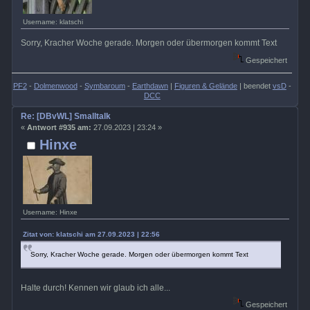
Username: klatschi
Sorry, Kracher Woche gerade. Morgen oder übermorgen kommt Text
Gespeichert
PF2
-
Dolmenwood
-
Symbaroum
-
Earthdawn
|
Figuren & Gelände
| beendet
vsD
-
DCC
Re: [DBvWL] Smalltalk
«
Antwort #935 am:
27.09.2023 | 23:24 »
Hinxe
Username: Hinxe
Zitat von: klatschi am 27.09.2023 | 22:56
Sorry, Kracher Woche gerade. Morgen oder übermorgen kommt Text
Halte durch! Kennen wir glaub ich alle...
Gespeichert