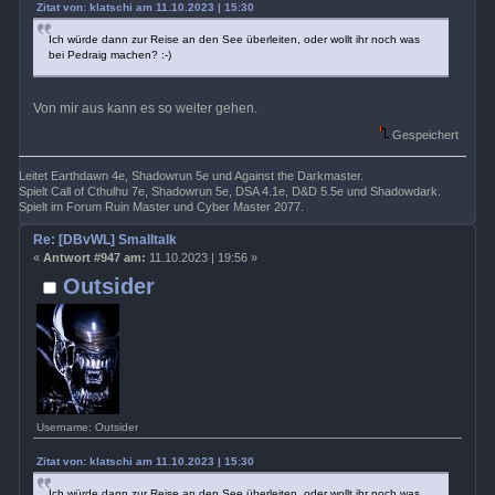
Zitat von: klatschi am 11.10.2023 | 15:30
Ich würde dann zur Reise an den See überleiten, oder wollt ihr noch was
bei Pedraig machen? :-)
Von mir aus kann es so weiter gehen.
Gespeichert
Leitet Earthdawn 4e, Shadowrun 5e und Against the Darkmaster.
Spielt Call of Cthulhu 7e, Shadowrun 5e, DSA 4.1e, D&D 5.5e und Shadowdark.
Spielt im Forum Ruin Master und Cyber Master 2077.
Re: [DBvWL] Smalltalk
«
Antwort #947 am:
11.10.2023 | 19:56 »
Outsider
Username: Outsider
Zitat von: klatschi am 11.10.2023 | 15:30
Ich würde dann zur Reise an den See überleiten, oder wollt ihr noch was