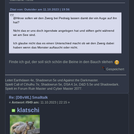
Zitat von: Outsider am 11.10.2023 | 19:56
@Hinxe sollen wir den Zwerg bei Pedraig lassen damit der ein Auge auf ihn
hat?
Nicht das er uns doch irgendwie angelogen hat und stiften geht während
wir am See sind.
Ich glaube nicht das es einen Unterschied macht ob wir den Zwerg dabei
haben wenn das Monster auftaucht oder nicht.
Finde ich gut, der soll sich schön die Beine in den Bauch stehen
Gespeichert
Leitet Earthdawn 4e, Shadowrun 5e und Against the Darkmaster.
Spielt Call of Cthulhu 7e, Shadowrun 5e, DSA 4.1e, D&D 5.5e und Shadowdark.
Spielt im Forum Ruin Master und Cyber Master 2077.
Re: [DBvWL] Smalltalk
«
Antwort #949 am:
11.10.2023 | 22:15 »
klatschi