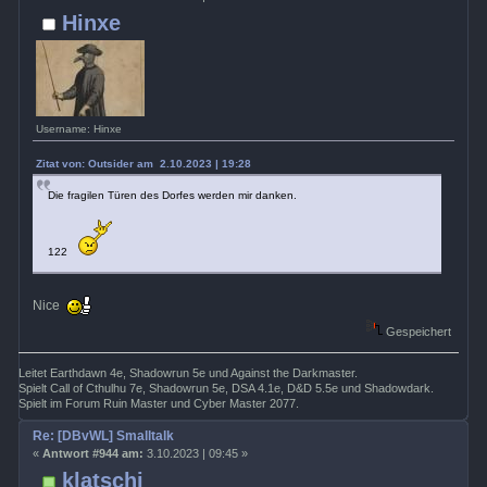
Hinxe
Username: Hinxe
Zitat von: Outsider am 2.10.2023 | 19:28
Die fragilen Türen des Dorfes werden mir danken.
122
Nice
Gespeichert
Leitet Earthdawn 4e, Shadowrun 5e und Against the Darkmaster.
Spielt Call of Cthulhu 7e, Shadowrun 5e, DSA 4.1e, D&D 5.5e und Shadowdark.
Spielt im Forum Ruin Master und Cyber Master 2077.
Re: [DBvWL] Smalltalk
«
Antwort #944 am:
3.10.2023 | 09:45 »
klatschi