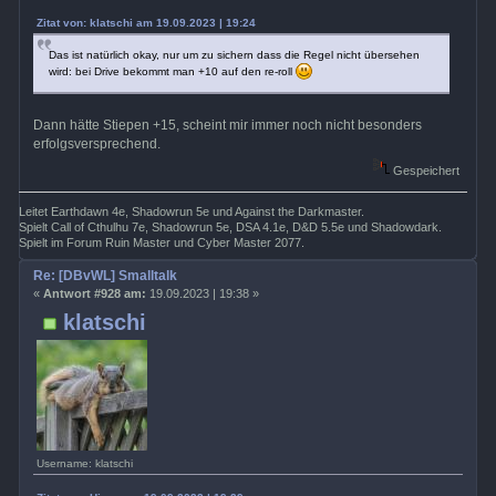
Zitat von: klatschi am 19.09.2023 | 19:24
Das ist natürlich okay, nur um zu sichern dass die Regel nicht übersehen
wird: bei Drive bekommt man +10 auf den re-roll
Dann hätte Stiepen +15, scheint mir immer noch nicht besonders
erfolgsversprechend.
Gespeichert
Leitet Earthdawn 4e, Shadowrun 5e und Against the Darkmaster.
Spielt Call of Cthulhu 7e, Shadowrun 5e, DSA 4.1e, D&D 5.5e und Shadowdark.
Spielt im Forum Ruin Master und Cyber Master 2077.
Re: [DBvWL] Smalltalk
«
Antwort #928 am:
19.09.2023 | 19:38 »
klatschi
Username: klatschi