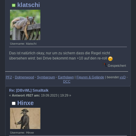
klatschi
Username: klatschi
Das ist natürlich okay, nur um zu sichern dass die Regel nicht
übersehen wird: bei Drive bekommt man +10 auf den re-roll
Gespeichert
PF2
-
Dolmenwood
-
Symbaroum
-
Earthdawn
|
Figuren & Gelände
| beendet
vsD
-
DCC
Re: [DBvWL] Smalltalk
«
Antwort #927 am:
19.09.2023 | 19:29 »
Hinxe
Username: Hinxe