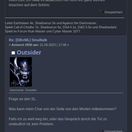
bisschen auf dem Schirm.
Gespeichert
Leitet Earthdawn 4e, Shadowrun 5e und Against the Darkmaster.
Spielt Call of Cthulhu 7e, Shadowrun 5e, DSA 4.1e, D&D 5.5e und Shadowdark.
Spielt im Forum Ruin Master und Cyber Master 2077.
Re: [DBvWL] Smalltalk
«
Antwort #930 am:
21.09.2023 | 17:48 »
Outsider
Username: Outsider
Frage an den SL.
Was kann mein Char von der Seite von den Worten mitbekommen?
Falls ich zu weit weg bin, oder das Gespräch durch die Tür zu
undeutlich ist, kein Problem.
Gespeichert