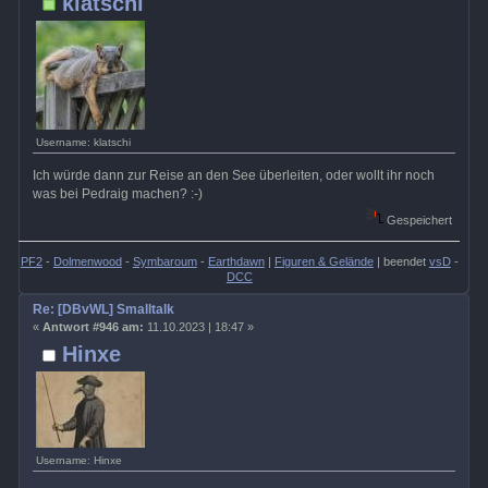
klatschi
Username: klatschi
Ich würde dann zur Reise an den See überleiten, oder wollt ihr noch
was bei Pedraig machen? :-)
Gespeichert
PF2
-
Dolmenwood
-
Symbaroum
-
Earthdawn
|
Figuren & Gelände
| beendet
vsD
-
DCC
Re: [DBvWL] Smalltalk
«
Antwort #946 am:
11.10.2023 | 18:47 »
Hinxe
Username: Hinxe