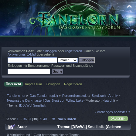
Willkommen
Gast
. Bitte
einloggen
oder
registrieren
. Haben Sie Ihre
Aktivierungs E-Mail
übersehen?
Einloggen mit Benutzername, Passwort und Sitzungslänge
Übersicht
Impressum
Einloggen
Registrieren
Tanelorn.net
»
Das Tanelorn spielt
»
Forenrollenspiele
»
Spieltisch - Archiv
»
[Against the Darkmaster] Das Biest von Willow Lake
(Moderator:
klatschi
) »
Thema:
[DBvWL] Smalltalk
« vorheriges
nächstes »
DRUCKEN
Seiten:
1
...
36
37
[
38
]
39
40
...
78
Nach unten
Autor
Thema: [DBvWL] Smalltalk (Gelesen
130279 mal)
0 Mitglieder und 1 Gast betrachten dieses Thema.