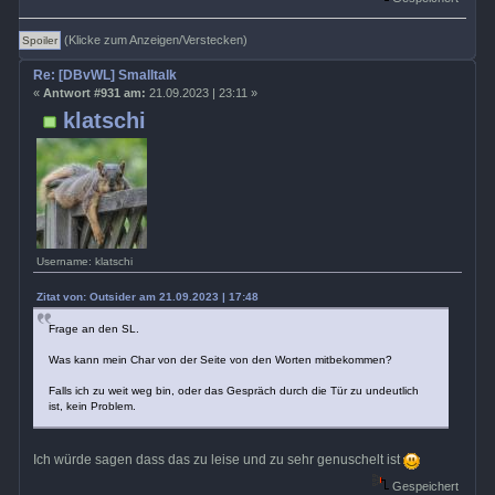
(Klicke zum Anzeigen/Verstecken)
Re: [DBvWL] Smalltalk
«
Antwort #931 am:
21.09.2023 | 23:11 »
klatschi
Username: klatschi
Zitat von: Outsider am 21.09.2023 | 17:48
Frage an den SL.
Was kann mein Char von der Seite von den Worten mitbekommen?
Falls ich zu weit weg bin, oder das Gespräch durch die Tür zu undeutlich
ist, kein Problem.
Ich würde sagen dass das zu leise und zu sehr genuschelt ist
Gespeichert