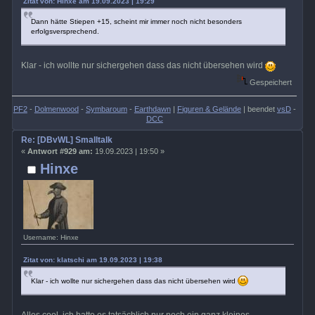
Zitat von: Hinxe am 19.09.2023 | 19:29
Dann hätte Stiepen +15, scheint mir immer noch nicht besonders
erfolgsversprechend.
Klar - ich wollte nur sichergehen dass das nicht übersehen wird
Gespeichert
PF2
-
Dolmenwood
-
Symbaroum
-
Earthdawn
|
Figuren & Gelände
| beendet
vsD
-
DCC
Re: [DBvWL] Smalltalk
«
Antwort #929 am:
19.09.2023 | 19:50 »
Hinxe
Username: Hinxe
Zitat von: klatschi am 19.09.2023 | 19:38
Klar - ich wollte nur sichergehen dass das nicht übersehen wird
Alles cool, ich hatte es tatsächlich nur noch ein ganz kleines