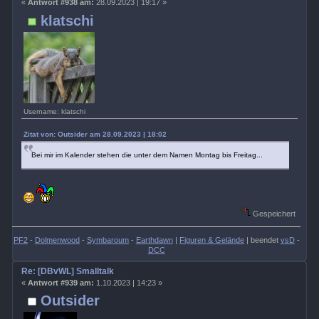
«
Antwort #938 am:
28.09.2023 | 19:17 »
klatschi
Username: klatschi
Zitat von: Outsider am 28.09.2023 | 18:02
Bei mir im Kalender stehen die unter dem Namen Montag bis Freitag...
Gespeichert
PF2
-
Dolmenwood
-
Symbaroum
-
Earthdawn
|
Figuren & Gelände
| beendet
vsD
-
DCC
Re: [DBvWL] Smalltalk
«
Antwort #939 am:
1.10.2023 | 14:23 »
Outsider