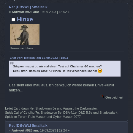
Re: [DBvWL] Smalltalk
«
Antwort #925 am:
19.09.2023 | 18:52 »
Hinxe
Username: Hinxe
Zitat von: klatschi am 19.09.2023 | 18:11
Stiepen, magst du mir mal einen Test auf Charisma -10 machen?
Denk dran, dass du Drive für einen ReRoll verwenden kannst
Das sieht eher mau aus. Ich denke, ich werde keinen Drive-Punkt
nutzen...
Gespeichert
Leitet Earthdawn 4e, Shadowrun 5e und Against the Darkmaster.
Spielt Call of Cthulhu 7e, Shadowrun 5e, DSA 4.1e, D&D 5.5e und Shadowdark.
Spielt im Forum Ruin Master und Cyber Master 2077.
Re: [DBvWL] Smalltalk
«
Antwort #926 am:
19.09.2023 | 19:24 »