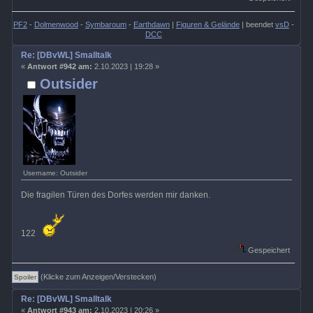
PF2
-
Dolmenwood
-
Symbaroum
-
Earthdawn
|
Figuren & Gelände
| beendet
vsD
-
DCC
Re: [DBvWL] Smalltalk
«
Antwort #942 am:
2.10.2023 | 19:28 »
Outsider
Username: Outsider
Die fragilen Türen des Dorfes werden mir danken.
122
Gespeichert
(Klicke zum Anzeigen/Verstecken)
Re: [DBvWL] Smalltalk
«
Antwort #943 am:
2.10.2023 | 20:26 »