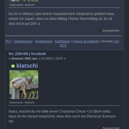
Username: klatschi
Da ihr in Willow Lake bisher hauptsächlich Gespräche geführt habe,
würde ich sagen, dass es etwa Mittag / früher Nachmittag ist. Es ist
also noch gut Zeit ☺️
Gespeichert
PF2
-
Dolmenwood
-
Symbaroum
-
Earthdawn
|
Figuren & Gelände
| beendet
vsD
-
DCC
Re: [DBvWL] Smalltalk
«
Antwort #941 am:
2.10.2023 | 19:07 »
klatschi
Username: klatschi
Naira, machst du mir bitte einen Charisma-Check +10 (Boni dafür,
dass du ihn darauf ansprichst, dass dies auch ein Dienst an Eamonn
ist)
Gespeichert