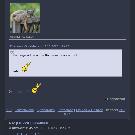
Username: klatschi
Zitat von: Outsider am 2.10.2023 | 19:28
Die fragilen Türen des Dorfes werden mir danken.
122
Sehr schön!
Gespeichert
PF2
-
Dolmenwood
-
Symbaroum
-
Earthdawn
|
Figuren & Gelände
| beendet
vsD
-
DCC
Re: [DBvWL] Smalltalk
«
Antwort #945 am:
11.10.2023 | 15:30 »