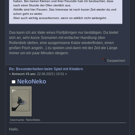
haben. Bei meiner Kleinen und ihrer Freundin hab ich beobachtet, dass
nach einer Stunde der Ofen ziemlich aus.
Abhilfe sind hier Pausen. Das Interesse ist nach kurzer Zeit wieder da und
schon geht es weiter.
Aber auch wichtig anzuerkennen, wenn es wirklich nicht weitergeht.
Das kann ich als Vater eines Fünfjährigen nur bestätigen. Da bietet
sich an, sehr kurze Szenarien mit einfacher Handlung (den
Rollerdieb stellen, eine ausgerissene Katze wiederfinden, einen
großen Fisch angeln...) zu spielen und dann mit der Zeit die Länge
immer um ein paar Minuten steigern.
Gespeichert
Re: Besonderheiten beim Spiel mit Kindern
«
Antwort #3 am:
22.06.2023 | 15:51 »
NekoNeko
Username: NekoNeko
Hallo,