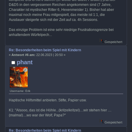
D&D5 in den vergessenen Reichen angekommen sind (7 Jahre,
Charakter ist mystischer Ritter 6, Hexenmeister 1). Bisher hat aber
maximal noch meine Frau mitgespielt, das meiste ist 1:1, die
Ausdauer steigerte sich mit der Zeit auf ca. 4h Sessions.
Das einzige Problem ist eine sehr niedrige Frustrationsgrenze bei
anhaltendem Würfelpech...
Gespeichert
Re: Besonderheiten beim Spiel mit Kindern
«
Antwort #6 am:
22.06.2023 | 20:50 »
phant
Username: Erik
Haptische Hilfsmittel anbieten. Stifte, Papier usw.
K1: "Alsooo, das ist die Höhle...(kritzelkritzel)....wir stehen hier ....
(malmal)....wo war der Wolf, Papa?"
Gespeichert
Re: Besonderheiten beim Spiel mit Kindern