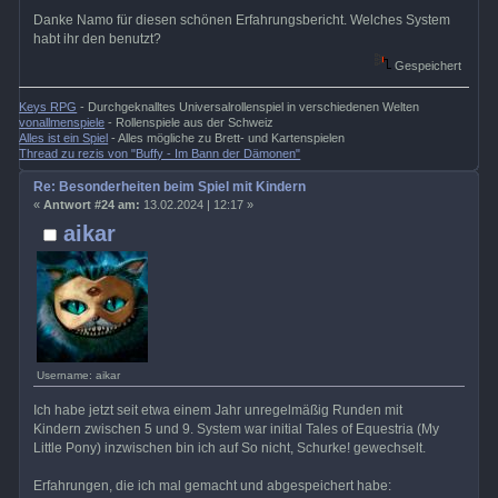
Danke Namo für diesen schönen Erfahrungsbericht. Welches System
habt ihr den benutzt?
Gespeichert
Keys RPG
- Durchgeknalltes Universalrollenspiel in verschiedenen Welten
vonallmenspiele
- Rollenspiele aus der Schweiz
Alles ist ein Spiel
- Alles mögliche zu Brett- und Kartenspielen
Thread zu rezis von "Buffy - Im Bann der Dämonen"
Re: Besonderheiten beim Spiel mit Kindern
«
Antwort #24 am:
13.02.2024 | 12:17 »
aikar
Username: aikar
Ich habe jetzt seit etwa einem Jahr unregelmäßig Runden mit
Kindern zwischen 5 und 9. System war initial Tales of Equestria (My
Little Pony) inzwischen bin ich auf So nicht, Schurke! gewechselt.
Erfahrungen, die ich mal gemacht und abgespeichert habe: