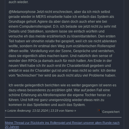
auch wieder.
@Metamorphose Jetzt nicht erschrecken, aber da ich mich selbst
gerade wieder in MERS einarbeite habe ich einfach das System als
Grundlage geholt. Agiere da aber dann doch auch eher wie bei
einem Computerrollenspiel. D.h. ich belaste sie jetzt nicht zu sehr mit
Details und Statistiken, sondern lasse sie einfach würfeln und
versuche eh das meiste erzählerisch zu lösen/darstellen. Den ersten
Teil haben wir ohnehin relativ frei gespielt, weil ich sie nicht ablenken
wollte, sondern ihr erstmal den Weg zum erzählerischen Rollenspiel
öffnen wollte. Vorstellung von der Szene, Gespräche und verstehen,
dass sie eigentlich alles machen kann. Und natürlich den sense of
wonder den RPGs ja damals auch für mich hatten. Am Ende in der
neuen Welt habe ich ihr auch erst ihr Charakterblatt gegeben und
erklärt in was ihr Charakter gut ist und in was nicht so sehr. Ich denke
vom "technischen" her wird sie auch nicht allzu viel Probleme haben.
Ich werde gelegentlich berichten wie es weiter gegangen ist wenn es
dazu etwas besonderes zu erzählen gibt. War auf jeden Fall eine
schöne Erfahrung als Altrollenspieler die eigene Tochter heran zu
führen. Und hilft mir ganz uneigennützig wieder etwas rein zu
kommen in das Spielleiten und auch das System.
«
Letzte Änderung: 13.02.2024 | 13:19 von Namo
»
Gespeichert
Meine Thread zur Rückkehr ins Rollenspiel und Restart unserer alten Runde nach
20 Jahren