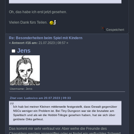
Oh, das habe ich erst jetzt gesehen.
Vielen Dank fürs Teilen.
Gespeichert
Re: Besonderheiten beim Spiel mit Kindern
«
Antwort #16 am:
21.07.2023 | 08:57 »
Jens
Username: Jens
Zitat von: Ludovico am 20.07.2023 | 09:33
Ich hab bei meiner Kleinen mittlerweile festgestellt, dass Gewalt gegenüber
NSCs weniger ein Problem ist. Bei Tiny Dungeon war sie die brutalste am
Spieltisch und als wir die Hobbit-Trilogie gesehen haben, hat sie sich über
getötete Orks gefreut.
Das kommt mir sehr vertraut vor. Aber wehe die Freunde des
Charakters werden angegriffen oder er findet ein verfluchtes Schwert