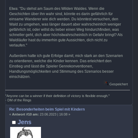
Etwa: "Du stehst am Saum des Wilden Waldes. Wenn die
Geschichten über ihn wahr sind, könnte es darin gefährlich für
einsame Wanderer wie dich werden. Du könntest versuchen, den
Wald zu umgehen, was länger dauert aber wahrscheinlich weniger
gefährlich ist, oder willst du lieber einen Weg hindurchfinden, was
schneller geht, dich aber höchstwahrscheinlich in Gefahr bringt? Als
Waldläufer hast du immerhin gute Aussichten, dich nicht zu
verlaufen."
Außerdem hatte ich gute Erfolge damit, mich stark an den Szenarien
zu orientieren, welche die Kinder kennen. Das erleichtert den
Einstieg und lässt die Spieler Genrekonventionen,
Handlungsmöglichkeiten und Stimmung des Szenarios besser
einschätzen.
Gespeichert
"Anyone can be a winner if their definition of victory is flexible enough."
- DM of the Rings
Re: Besonderheiten beim Spiel mit Kindern
«
Antwort #10 am:
23.06.2023 | 16:08 »
Jens