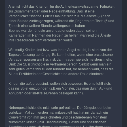
Alter ist nicht das Kriterium für die Aufmerksamkeitsspanne, Fähigkeit
zur Zusammenarbeit oder Regeleinhaltung. Das ist eine
Persönlichkeitssache. Letztes mal hat sich z.B. die älteste (9) nach
einer Stunde zurückgezogen, während die jüngeren am Tisch (5 und
7) noch eine weitere Stunde weitergespielt haben.
Ebenso war der jüngste am engagiertesten dabei, seinen
Kameraden im Rahmen der Regeln zu helfen, während die Älteste
ihre Ressourcen nicht verbrauchen wollte.
Wie mutig Kinder sind bzw. was ihnen Angst macht, ist stark von der
Tagesverfassung abhängig. Es kann helfen, wenn eine erwachsene
Vertrauensperson am Tisch ist, dann trauen sie sich meistens mehr.
Und: Die SL ist nicht diese Vertrauensperson. Selbst wenn man ein
sehr gutes Verhältnis zu den Kindern hat, sie nehmen wahr, dass die
SL als Erzähler:in der Geschichte eine andere Rolle einnimmt.
Kinder, die aufgeregt sind, wollen sich bewegen. Es empfiehlt sich,
das ins Spiel einzubinden (z.B.ein Monster, das man durch Auf- und
Abhüpfen oder Im-Kreis-Drehen besiegen kann).
Nebengeschichte, die mich sehr gefreut hat: Der Jüngste, der beim
vorletzten Mal zum ersten mal mitgespielt hat, hat mir danach ein
Couvert mit von ihm gezeichneten und beschriebenen Monstern
zukommen lassen (inkl. Beschreibung, Gefahr und spezifischen
Schwächen), was ich dann auch gemacht habe. Hat ihn dann sehr