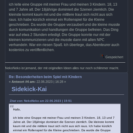
ich leite eine Gruppe mit meiner Frau und meinen 3 Kindern. 18, 13
und 7 Jahre alt. Der 18jährige dominiert die Szenen ziemlich. Die
kleinste kommt kaum mit und die mittlere traut sich nicht aus sich
raus. Ich habe kürzlich einmal ein Rollenspiel für die Kleine
geschrieben. Da wurde die Gruppe verzaubert und die kleine musste
durch komunikation und handlungen die Gruppe befreien. Das Ding
war auf etwa 2 Stunden erledigt. Die Gruppe konnte nur mit der
kleinen kommunizieren und die musste dann mit allen NPC
verhandeln. War ein riesen Spaß. Ich überlege, das Abenteurer auch
kostenlos zu veröffentlichen.
Gespeichert
NekoNeko ist jemand, der mit originellen Ideen alles nur noch schlimmer macht.
Re: Besonderheiten beim Spiel mit Kindern
«
Antwort #4 am:
22.06.2023 | 16:28 »
Sidekick-Kai
Zitat von: NekoNeko am 22.06.2023 | 15:51
Hallo,
ich leite eine Gruppe mit meiner Frau und meinen 3 Kindern. 18, 13 und 7
Jahre alt. Der 18jährige dominiert die Szenen ziemlich. Die kleinste kommt
kaum mit und die mittlere traut sich nicht aus sich raus. Ich habe kürzlich
einmal ein Rollenspiel für die Kleine geschrieben. Da wurde die Gruppe