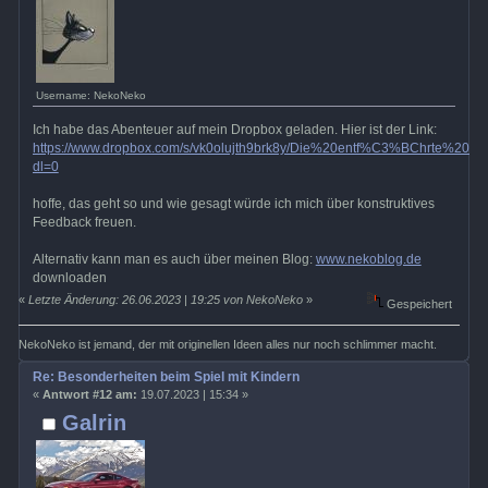
Username: NekoNeko
Ich habe das Abenteuer auf mein Dropbox geladen. Hier ist der Link:
https://www.dropbox.com/s/vk0olujth9brk8y/Die%20entf%C3%BChrte%20P
dl=0
hoffe, das geht so und wie gesagt würde ich mich über konstruktives
Feedback freuen.
Alternativ kann man es auch über meinen Blog:
www.nekoblog.de
downloaden
«
Letzte Änderung: 26.06.2023 | 19:25 von NekoNeko
»
Gespeichert
NekoNeko ist jemand, der mit originellen Ideen alles nur noch schlimmer macht.
Re: Besonderheiten beim Spiel mit Kindern
«
Antwort #12 am:
19.07.2023 | 15:34 »
Galrin