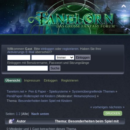
Willkommen
Gast
. Bitte
einloggen
oder
registrieren
. Haben Sie Ihre
Aktivierungs E-Mail
übersehen?
Einloggen mit Benutzername, Passwort und Sitzungslänge
Übersicht
Impressum
Einloggen
Registrieren
Tanelorn.net
»
Pen & Paper - Spielsysteme
»
Systemübergreifende Themen
»
Pen&Paper-Rollenspiel mit Kindern
(Moderator:
Metamorphose
) »
Thema:
Besonderheiten beim Spiel mit Kindern
« vorheriges
nächstes »
DRUCKEN
Seiten:
1
2
[
Alle
]
Nach unten
Autor
Thema: Besonderheiten beim Spiel mit
Kindern (Gelesen 7724 mal)
0 Mitglieder und 1 Gast betrachten dieses Thema.