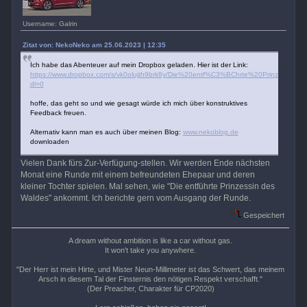
Username: Galrin
Zitat von: NekoNeko am 25.06.2023 | 12:35
Ich habe das Abenteuer auf mein Dropbox geladen. Hier ist der Link:
https://www.dropbox.com/s/vk0olujth9brk8y/Die%20entf%C3%BChrte%20Prinzessin%
dl=0
hoffe, das geht so und wie gesagt würde ich mich über konstruktives
Feedback freuen.
Alternativ kann man es auch über meinen Blog:
www.nekoblog.de
downloaden
Vielen Dank fürs Zur-Verfügung-stellen. Wir werden Ende nächsten
Monat eine Runde mit einem befreundeten Ehepaar und deren
kleiner Tochter spielen. Mal sehen, wie "Die entführte Prinzessin des
Waldes" ankommt. Ich berichte gern vom Ausgang der Runde.
Gespeichert
A dream without ambition is like a car without gas.
It won't take you anywhere.
"Der Herr ist mein Hirte, und Mister Neun-Millimeter ist das Schwert, das meinem
Arsch in diesem Tal der Finsternis den nötigen Respekt verschafft."
(Der Preacher, Charakter für CP2020)