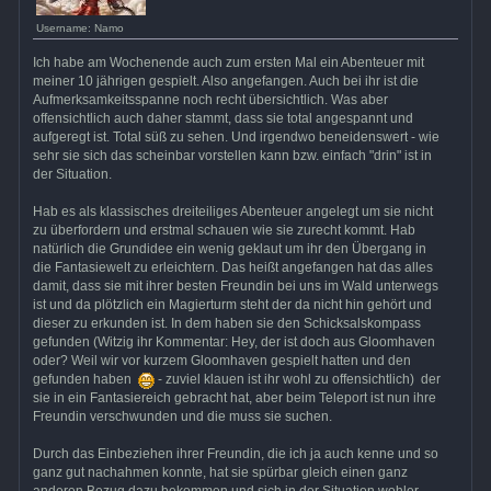
Username: Namo
Ich habe am Wochenende auch zum ersten Mal ein Abenteuer mit
meiner 10 jährigen gespielt. Also angefangen. Auch bei ihr ist die
Aufmerksamkeitsspanne noch recht übersichtlich. Was aber
offensichtlich auch daher stammt, dass sie total angespannt und
aufgeregt ist. Total süß zu sehen. Und irgendwo beneidenswert - wie
sehr sie sich das scheinbar vorstellen kann bzw. einfach "drin" ist in
der Situation.
Hab es als klassisches dreiteiliges Abenteuer angelegt um sie nicht
zu überfordern und erstmal schauen wie sie zurecht kommt. Hab
natürlich die Grundidee ein wenig geklaut um ihr den Übergang in
die Fantasiewelt zu erleichtern. Das heißt angefangen hat das alles
damit, dass sie mit ihrer besten Freundin bei uns im Wald unterwegs
ist und da plötzlich ein Magierturm steht der da nicht hin gehört und
dieser zu erkunden ist. In dem haben sie den Schicksalskompass
gefunden (Witzig ihr Kommentar: Hey, der ist doch aus Gloomhaven
oder? Weil wir vor kurzem Gloomhaven gespielt hatten und den
gefunden haben
- zuviel klauen ist ihr wohl zu offensichtlich) der
sie in ein Fantasiereich gebracht hat, aber beim Teleport ist nun ihre
Freundin verschwunden und die muss sie suchen.
Durch das Einbeziehen ihrer Freundin, die ich ja auch kenne und so
ganz gut nachahmen konnte, hat sie spürbar gleich einen ganz
anderen Bezug dazu bekommen und sich in der Situation wohler