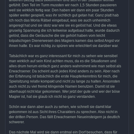
gefühlt. Den Teil im Turm mussten wir nach 1,5 Stunden pausieren
weil sie wirklich fertig war. Den haben wir dann ein paar Stunden
später weiter gespielt, was ihr sichtlich gut getan hat. Ganz platt hab
ich noch das Moria Rätsel eingebaut, was sie auch unheimlich
angeregt hat und sie stolz war wie sie es gelöst hat. Und die etwas
gruselig Spannung die ich teilweise aufgebaut hatte, wurde dadurch
gelöst, dass die Geräusche die sie gehört haben vom leicht
tolpatschigen Dienerwesen des Magiers kamen das selbst Angst vor
ihnen hatte. Es war richtig zu spüren wie erleichtert sie darüber war.
Tatsächlich war es ganz interessant für mich zu sehen wie sensibel
man wirklich auf sein Kind achten muss, da es die Situationen und
alles drum herum einfach ganz anders wahrnimmt wie man selbst als
Erwachsener. Da scheint auch jedes Kind anders zu sein. Aber nach
der Erfahrung ist tatsächlich die erste Haupterkenntnis für mich, die
Spielsitzung relativ kompakt und nicht zu lange zu halten. Ansonsten
auch nicht zu viel fremd klingende Namen benutzen. Damit ist sie
überhaupt nicht klar gekommen. Wer jetzt der gute und wer der böse
Magier ist, hat sie glaub ich nicht so ganz verstanden.
Schön war dann aber auch zu sehen, wie schnell sie damit klar
gekommen ist aus Sicht ihres Charakters zu sprechen. Also nicht in
der dritten Person. Das fällt Erwachsenen Neueinsteigern ja deutlich
schwerer.
Das nächste Mal wird sie dann erstmal ein Dorf besuchen, dass für