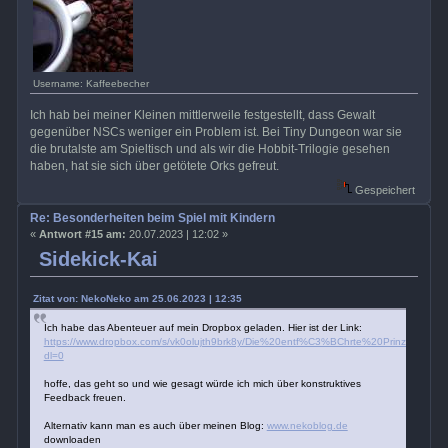
Username: Kaffeebecher
Ich hab bei meiner Kleinen mittlerweile festgestellt, dass Gewalt
gegenüber NSCs weniger ein Problem ist. Bei Tiny Dungeon war sie
die brutalste am Spieltisch und als wir die Hobbit-Trilogie gesehen
haben, hat sie sich über getötete Orks gefreut.
Gespeichert
Re: Besonderheiten beim Spiel mit Kindern
«
Antwort #15 am:
20.07.2023 | 12:02 »
Sidekick-Kai
Zitat von: NekoNeko am 25.06.2023 | 12:35
Ich habe das Abenteuer auf mein Dropbox geladen. Hier ist der Link:
https://www.dropbox.com/s/vk0olujth9brk8y/Die%20entf%C3%BChrte%20Prinzessin%
dl=0
hoffe, das geht so und wie gesagt würde ich mich über konstruktives
Feedback freuen.
Alternativ kann man es auch über meinen Blog:
www.nekoblog.de
downloaden