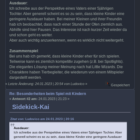
Ausdauer
:
Ich schreibe aus der Perspektive eines Vaters einer 5jährigen
Tochter. Aber generell scheint es so zu sein, dass kleine Kinder eine
geringere Ausdauer haben. Bei meiner Kleinen und ihrer Freundin
hab ich beobachtet, dass nach einer Stunde der Ofen ziemlich aus.
Abhilfe sind hier Pausen. Das Interesse ist nach kurzer Zeit wieder da
und schon geht es weiter.
Aber auch wichtig anzuerkennen, wenn es wirklich nicht weitergeht.
Zusammenspiel
:
Bei uns hab ich gemerkt, dass kleine Kinder eher für sich spielen.
Teilweise kann es ziemlich kompetitiv zugehen (z.B. bei Spotlights).
Die elegantes Lösung meiner Meinung nach hat Little Wizards. Die
Charaktere haben Tierbegleiter, die wiederum von einem Mitspieler
dargestellt werden.
«
Letzte Änderung: 24.01.2023 | 20:54 von Ludovico
»
Gespeichert
Re: Besonderheiten beim Spiel mit Kindern
«
Antwort #2 am:
24.01.2023 | 21:23 »
Sidekick-Kai
Zitat von: Ludovico am 24.01.2023 | 20:16
Ausdauer
:
Ich schreibe aus der Perspektive eines Vaters einer 5jährigen Tochter. Aber
generell scheint es so zu sein, dass kleine Kinder eine geringere Ausdauer