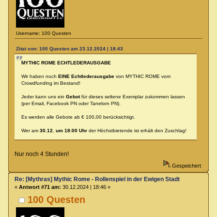
Username: 100 Questen
Zitat von: 100 Questen am 23.12.2024 | 18:43
MYTHIC ROME ECHTLEDERAUSGABE
Wir haben noch
EINE Echtlederausgabe
von MYTHIC ROME vom
Crowdfunding im Bestand!
Jeder kann uns ein
Gebot
für dieses seltene Exemplar zukommen lassen
(per Email, Facebook PN oder Tanelorn PN).
Es werden alle Gebote ab € 100,00 berücksichtigt.
Wer am
30.12. um 18:00 Uhr
der Höchstbietende ist erhält den Zuschlag!
Nur noch 4 Stunden!
Gespeichert
Re: [Mythras] Mythic Rome - Rollenspiel in der Ewigen Stadt
«
Antwort #71 am:
30.12.2024 | 18:46 »
100 Questen