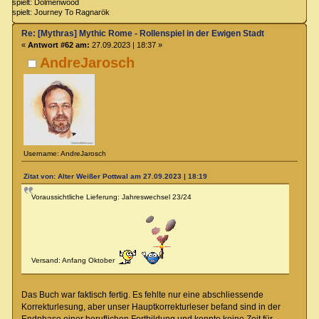
spielt: Dolmenwood
spielt: Journey To Ragnarök
Re: [Mythras] Mythic Rome - Rollenspiel in der Ewigen Stadt
«
Antwort #62 am:
27.09.2023 | 18:37 »
AndreJarosch
Username: AndreJarosch
Zitat von: Alter Weißer Pottwal am 27.09.2023 | 18:19
Voraussichtliche Lieferung: Jahreswechsel 23/24
Versand: Anfang Oktober
Das Buch war faktisch fertig. Es fehlte nur eine abschliessende
Korrekturlesung, aber unser Hauptkorrekturleser befand sind in der
Endphase einer beruflichen Fortbildung und konnte keine Zeit für