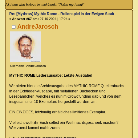
All those who believe in telekinesis: "Raise my hand!"
Re: [Mythras] Mythic Rome - Rollenspiel in der Ewigen Stadt
«
Antwort #67 am:
27.10.2024 | 17:24 »
AndreJarosch
Username: AndreJarosch
MYTHIC ROME Lederausgabe: Letzte Ausgabe!
Wir bieten hier die Archivausgabe des MYTHIC ROME Quellenbuchs
in der Echtleder-Ausgabe, mit metallenen Buchecken und
Lesebändchen, welches es nur im Crowdfunding gab und von dem
insgesamt nur 10 Exemplare hergestellt wurden, an.
EIN EINZIGES, letztmalig erhältliches limitiertes Exemplar.
Vielleicht wollt ihr Euch selbst ein Weihnachtsgeschenk machen?
Wer zuerst kommt mahlt zuerst.