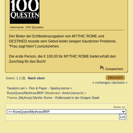
Username: 100 Questen
Der Bieter der Echtlederausgaben von MYTHIC ROME und
DESTINED musste sein Gebot leider (wegen häuslicher Probleme;
"Frau sagt Nein") zurückziehen.
Die erste Person, die € 100,00 für MYTHIC ROME bietet erhält den
Zuschlag für das Buch!
Gespeichert
DRUCKEN
Seiten:
1
2
[
3
]
Nach oben
« vorheriges
nächstes »
Tanelorn.net
»
Pen & Paper - Spielsysteme
»
RuneQuest/Mythras/BRP
(Moderator:
AndreJarosch
) »
Thema:
[Mythras] Mythic Rome - Rollenspiel in der Ewigen Stadt
Gehe zu: