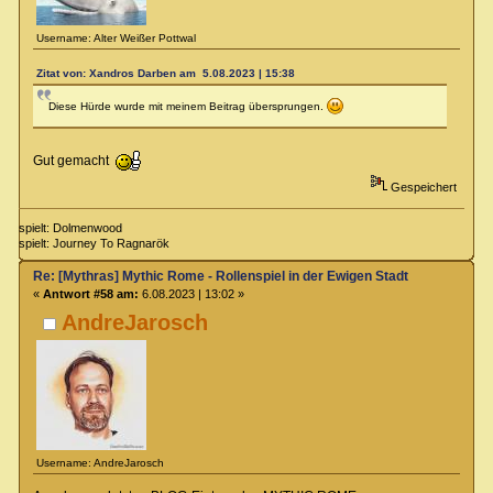
Username: Alter Weißer Pottwal
Zitat von: Xandros Darben am 5.08.2023 | 15:38
Diese Hürde wurde mit meinem Beitrag übersprungen.
Gut gemacht
Gespeichert
spielt: Dolmenwood
spielt: Journey To Ragnarök
Re: [Mythras] Mythic Rome - Rollenspiel in der Ewigen Stadt
«
Antwort #58 am:
6.08.2023 | 13:02 »
AndreJarosch
Username: AndreJarosch