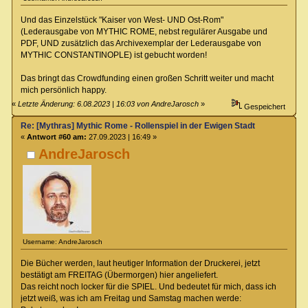
Und das Einzelstück "Kaiser von West- UND Ost-Rom"
(Lederausgabe von MYTHIC ROME, nebst regulärer Ausgabe und
PDF, UND zusätzlich das Archivexemplar der Lederausgabe von
MYTHIC CONSTANTINOPLE) ist gebucht worden!
Das bringt das Crowdfunding einen großen Schritt weiter und macht
mich persönlich happy.
«
Letzte Änderung: 6.08.2023 | 16:03 von AndreJarosch
»
Gespeichert
Re: [Mythras] Mythic Rome - Rollenspiel in der Ewigen Stadt
«
Antwort #60 am:
27.09.2023 | 16:49 »
AndreJarosch
Username: AndreJarosch
Die Bücher werden, laut heutiger Information der Druckerei, jetzt
bestätigt am FREITAG (Übermorgen) hier angeliefert.
Das reicht noch locker für die SPIEL. Und bedeutet für mich, dass ich
jetzt weiß, was ich am Freitag und Samstag machen werde: