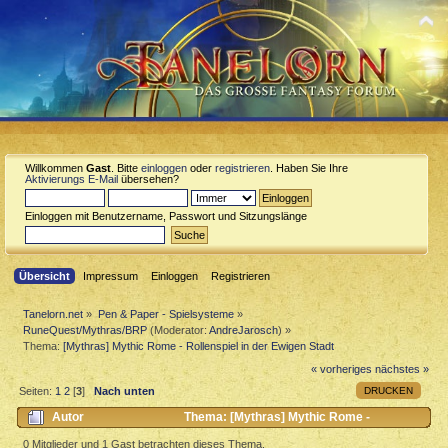
Willkommen
Gast
. Bitte
einloggen
oder
registrieren
. Haben Sie Ihre
Aktivierungs E-Mail
übersehen?
Einloggen mit Benutzername, Passwort und Sitzungslänge
Übersicht
Impressum
Einloggen
Registrieren
Tanelorn.net
»
Pen & Paper - Spielsysteme
»
RuneQuest/Mythras/BRP
(Moderator:
AndreJarosch
) »
Thema:
[Mythras] Mythic Rome - Rollenspiel in der Ewigen Stadt
« vorheriges
nächstes »
DRUCKEN
Seiten:
1
2
[
3
]
Nach unten
Autor
Thema: [Mythras] Mythic Rome -
Rollenspiel in der Ewigen Stadt (Gelesen 8282 mal)
0 Mitglieder und 1 Gast betrachten dieses Thema.