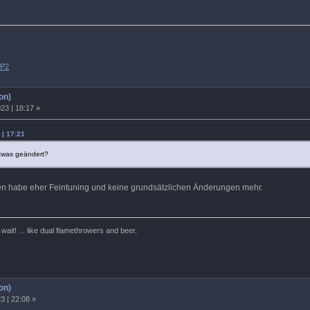
SP2
on)
23 | 18:17 »
 | 17:21
twas geändert?
en habe eher Feintuning und keine grundsätzlichen Änderungen mehr.
ait! ... like dual flamethrowers and beer.
on)
3 | 22:08 »