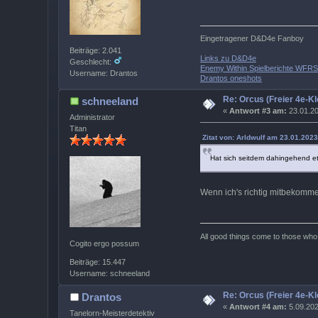
Eingetragener D&D4e Fanboy
Beiträge: 2.041
Links zu D&D4e
Geschlecht:
Enemy Within Spielberichte WFR
Username: Drantos
Drantos oneshots
Re: Orcus (Freier 4e-Kl
schneeland
«
Antwort #3 am:
23.01.20
Administrator
Titan
Zitat von: Arldwulf am 23.01.2023
Hat sich seitdem dahingehend e
Wenn ich's richtig mitbekomm
All good things come to those who w
Cogito ergo possum
Beiträge: 15.447
Username: schneeland
Re: Orcus (Freier 4e-Kl
Drantos
«
Antwort #4 am:
5.09.202
Tanelorn-Meisterdetektiv