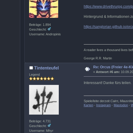
https://www.drivethrurpg.com
Hintergrund & Informationen z
Beiträge: 1.894
https://sanglorian.github.io/orc
Geschlecht:
Username: Andropinis
A reader lives a thousand lives b
George R.R. Martin
Re: Orcus (Freier 4e-Kl
Tintenteufel
«
Antwort #6 am:
10.09.20
Legend
Interessant! Danke fürs teilen.
Spiele/leite derzeit
Cairn, Mausritt
Karten
-
Instagram
-
Mastodon
-
W
Beiträge: 4.731
Geschlecht:
Username: Mhyr