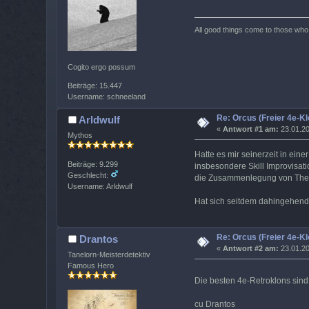
All good things come to those who w
Cogito ergo possum
Beiträge: 15.447
Username: schneeland
Re: Orcus (Freier 4e-Kl
Arldwulf
«
Antwort #1 am:
23.01.20
Mythos
Hatte es mir seinerzeit in eine
Beiträge: 9.299
insbesondere Skill Improvisati
Geschlecht:
die Zusammenlegung von Them
Username: Arldwulf
Hat sich seitdem dahingehend
Re: Orcus (Freier 4e-Kl
Drantos
«
Antwort #2 am:
23.01.20
Tanelorn-Meisterdetektiv
Famous Hero
Die besten 4e-Retroklons sin
cu Drantos