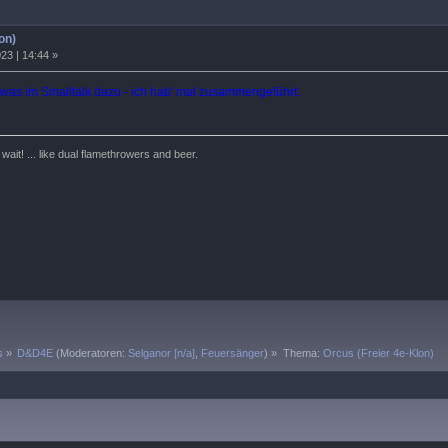
on)
23 | 14:44 »
 was im Smalltalk dazu - ich hab' mal zusammengeführt.
ait! ... like dual flamethrowers and beer.
s
»
D&D4E
(Moderatoren:
Selganor [n/a]
,
Feuersänger
) »
Thema:
Orcus (Freier 4e-Klon)