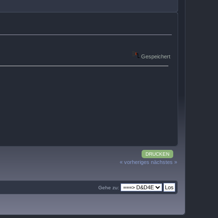
Gespeichert
DRUCKEN
« vorheriges
nächstes »
Gehe zu: