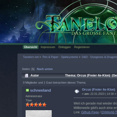
Übersicht
Impressum
Einloggen
Registrieren
Tanelorn.net
»
Pen & Paper - Spielsysteme
»
D&D - Dungeons & Dragon
Seiten: [
1
]
Nach unten
Autor
Thema: Orcus (Freier 4e-Klon) (Ge
0 Mitglieder und 1 Gast betrachten dieses Thema.
Orcus (Freier 4e-Klon)
schneeland
«
am:
22.01.2023 | 14:30 »
Administrator
Titan
Weil ich gerade mal wieder dr
Mittlerweile gibt's auch eine e
Link:
Github Page
/
ENWorld-T