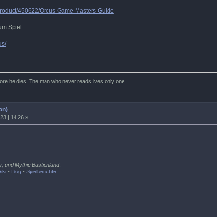
/product/450622/Orcus-Game-Masters-Guide
um Spiel:
us/
efore he dies. The man who never reads lives only one.
on)
23 | 14:26 »
er, und Mythic Bastionland
.
iki
-
Blog
-
Spielberichte