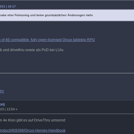
023 | 18:17
 habe eher Feintuning und keine grundsätzlichen Änderungen mehr.
h of 4E-compatible, fully open-licensed Orcus tabletop RPG
b und drivethru sowie als PoD bei LUlu.
SP2
on)
23 | 13:54 »
sen 4e Klon gibt es auf DriveThru umsonst:
/product/409399/Orcus-Heroes-Handbook