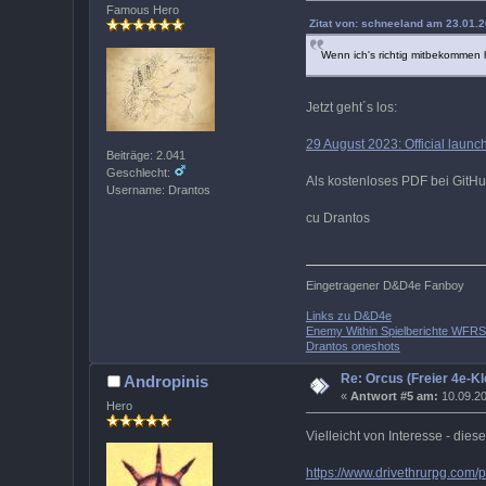
Famous Hero
Zitat von: schneeland am 23.01.2
Wenn ich's richtig mitbekommen
Jetzt geht´s los:
29 August 2023: Official launc
Beiträge: 2.041
Geschlecht:
Als kostenloses PDF bei GitHu
Username: Drantos
cu Drantos
Eingetragener D&D4e Fanboy
Links zu D&D4e
Enemy Within Spielberichte WFR
Drantos oneshots
Re: Orcus (Freier 4e-Kl
Andropinis
«
Antwort #5 am:
10.09.20
Hero
Vielleicht von Interesse - die
https://www.drivethrurpg.com