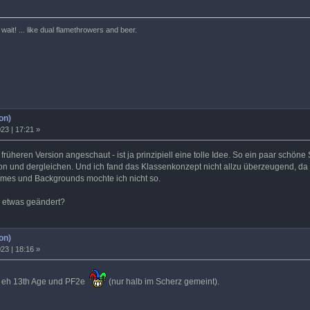
ait! ... like dual flamethrowers and beer.
on)
23 | 17:21 »
r früheren Version angeschaut - ist ja prinzipiell eine tolle Idee. So ein paar schö
on und dergleichen. Und ich fand das Klassenkonzept nicht allzu überzeugend, da h
es und Backgrounds mochte ich nicht so.
 etwas geändert?
on)
23 | 18:16 »
d eh 13th Age und PF2e
(nur halb im Scherz gemeint).