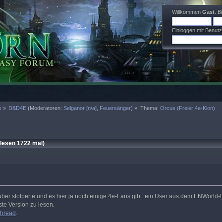
Willkommen
Gast
. B
Einloggen mit Benut
s
»
D&D4E
(Moderatoren:
Selganor [n/a]
,
Feuersänger
) »
Thema:
Orcus (Freier 4e-Klon)
lesen 1722 mal)
über stolperte und es hier ja noch einige 4e-Fans gibt: ein User aus dem ENWorl
rste Version zu lesen.
hread
.