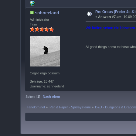
Re: Orcus (Freier 4e-Kl
schneeland
«
Antwort #7 am:
10.09.20
Administrator
Titan
Wir hatten schon ein bisschen
All good things come to those who w
Cogito ergo possum
Beiträge: 15.447
Username: schneeland
Seiten: [
1
]
Nach oben
Tanelorn.net
»
Pen & Paper - Spielsysteme
»
D&D - Dungeons & Dragon