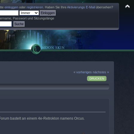
itte
einloggen
oder
registrieren
. Haben Sie Ihre
Aktivierungs E-Mail
übersehen?
zername, Passwort und Sitzungslänge
« vorheriges
nächstes »
DRUCKEN
d-Forum bastelt an einem 4e-Retroklon namens Orcus.