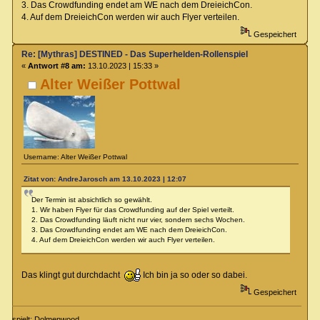
3. Das Crowdfunding endet am WE nach dem DreieichCon.
4. Auf dem DreieichCon werden wir auch Flyer verteilen.
Gespeichert
Re: [Mythras] DESTINED - Das Superhelden-Rollenspiel
«
Antwort #8 am:
13.10.2023 | 15:33 »
Alter Weißer Pottwal
Username: Alter Weißer Pottwal
Zitat von: AndreJarosch am 13.10.2023 | 12:07
Der Termin ist absichtlich so gewählt.
1. Wir haben Flyer für das Crowdfunding auf der Spiel verteilt.
2. Das Crowdfunding läuft nicht nur vier, sondern sechs Wochen.
3. Das Crowdfunding endet am WE nach dem DreieichCon.
4. Auf dem DreieichCon werden wir auch Flyer verteilen.
Das klingt gut durchdacht
Ich bin ja so oder so dabei.
Gespeichert
spielt: Dolmenwood