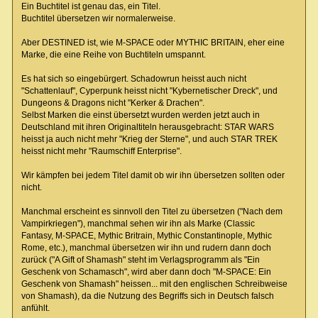
Ein Buchtitel ist genau das, ein Titel.
Buchtitel übersetzen wir normalerweise.
Aber DESTINED ist, wie M-SPACE oder MYTHIC BRITAIN, eher eine
Marke, die eine Reihe von Buchtiteln umspannt.
Es hat sich so eingebürgert. Schadowrun heisst auch nicht
"Schattenlauf", Cyperpunk heisst nicht "Kybernetischer Dreck", und
Dungeons & Dragons nicht "Kerker & Drachen".
Selbst Marken die einst übersetzt wurden werden jetzt auch in
Deutschland mit ihren Originaltiteln herausgebracht: STAR WARS
heisst ja auch nicht mehr "Krieg der Sterne", und auch STAR TREK
heisst nicht mehr "Raumschiff Enterprise".
Wir kämpfen bei jedem Titel damit ob wir ihn übersetzen sollten oder
nicht.
Manchmal erscheint es sinnvoll den Titel zu übersetzen ("Nach dem
Vampirkriegen"), manchmal sehen wir ihn als Marke (Classic
Fantasy, M-SPACE, Mythic Britrain, Mythic Constantinople, Mythic
Rome, etc.), manchmal übersetzen wir ihn und rudern dann doch
zurück ("A Gift of Shamash" steht im Verlagsprogramm als "Ein
Geschenk von Schamasch", wird aber dann doch "M-SPACE: Ein
Geschenk von Shamash" heissen... mit den englischen Schreibweise
von Shamash), da die Nutzung des Begriffs sich in Deutsch falsch
anfühlt.