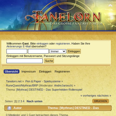
Willkommen
Gast
. Bitte
einloggen
oder
registrieren
. Haben Sie Ihre
Aktivierungs E-Mail
übersehen?
Einloggen mit Benutzername, Passwort und Sitzungslänge
Übersicht
Impressum
Einloggen
Registrieren
Tanelorn.net
»
Pen & Paper - Spielsysteme
»
RuneQuest/Mythras/BRP
(Moderator:
AndreJarosch
) »
Thema:
[Mythras] DESTINED - Das Superhelden-Rollenspiel
« vorheriges
nächstes »
DRUCKEN
Seiten: [
1
]
2
3
4
Nach unten
Autor
Thema: [Mythras] DESTINED - Das
Superhelden-Rollenspiel (Gelesen 9850 mal)
0 Mitglieder und 1 Gast betrachten dieses Thema.