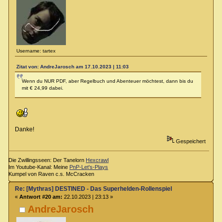
Username: tartex
Zitat von: AndreJarosch am 17.10.2023 | 11:03
Wenn du NUR PDF, aber Regelbuch und Abenteuer möchtest, dann bis du
mit € 24,99 dabei.
Danke!
Gespeichert
Die Zwillingsseen: Der Tanelorn
Hexcrawl
Im Youtube-Kanal: Meine
PnP-Let's-Plays
Kumpel von Raven c.s. McCracken
Re: [Mythras] DESTINED - Das Superhelden-Rollenspiel
«
Antwort #20 am:
22.10.2023 | 23:13 »
AndreJarosch