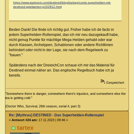
https://www.startnext.com/destined/blog/beitrag/comic-superhelden-mit-
destined-spielwerten-p102912.html
Besten Dank! Die finde ich richtig gut. Früher habe ich de facto in
jedem Superhelden-Rollenspiel, das ich mir neu dazugekauft habe,
nicht genug Punkte für mächtige Mega-Helden gehabt oder war
durch Klassen, Archetypen, Schablonen oder andere Richtlinien
behindert oder nicht in der Lage, sie nach dem Regelwerk zu
"bauen."
Spätestens nach der DreieichCon schaue ich mir das Material für
Destined einmal näher an. Das englische Regelbuch habe ich ja
bereits.
Gespeichert
"Somewhere there is danger, somewhere there's injustice, and somewhere else the
tea is getting cold."
(Doctor Who,
Survival
, 26th season, serial 4, part 3)
Re: [Mythras] DESTINED - Das Superhelden-Rollenspiel
«
Antwort #24 am:
17.11.2023 | 09:46 »
tartex