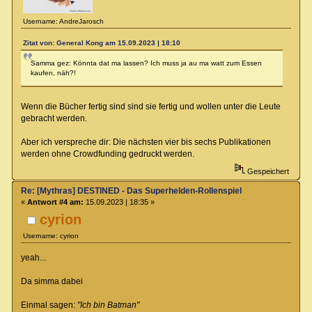
Username: AndreJarosch
Zitat von: General Kong am 15.09.2023 | 18:10
Samma gez: Könnta dat ma lassen? Ich muss ja au ma watt zum Essen
kaufen, näh?!
Wenn die Bücher fertig sind sind sie fertig und wollen unter die Leute
gebracht werden.
Aber ich verspreche dir: Die nächsten vier bis sechs Publikationen
werden ohne Crowdfunding gedruckt werden.
Gespeichert
Re: [Mythras] DESTINED - Das Superhelden-Rollenspiel
«
Antwort #4 am:
15.09.2023 | 18:35 »
cyrion
Username: cyrion
yeah...
Da simma dabei
Einmal sagen:
"Ich bin Batman"