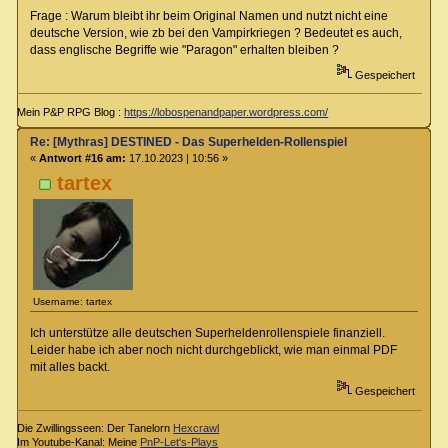
Frage : Warum bleibt ihr beim Original Namen und nutzt nicht eine
deutsche Version, wie zb bei den Vampirkriegen ? Bedeutet es auch,
dass englische Begriffe wie "Paragon" erhalten bleiben ?
Gespeichert
Mein P&P RPG Blog :
https://lobospenandpaper.wordpress.com/
Re: [Mythras] DESTINED - Das Superhelden-Rollenspiel
«
Antwort #16 am:
17.10.2023 | 10:56 »
tartex
Username: tartex
Ich unterstütze alle deutschen Superheldenrollenspiele finanziell.
Leider habe ich aber noch nicht durchgeblickt, wie man einmal PDF
mit alles backt.
Gespeichert
Die Zwillingsseen: Der Tanelorn
Hexcrawl
Im Youtube-Kanal: Meine
PnP-Let's-Plays