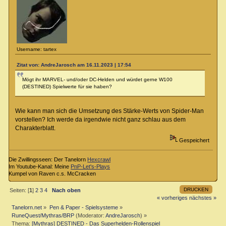
Username: tartex
Zitat von: AndreJarosch am 16.11.2023 | 17:54
Mögt ihr MARVEL- und/oder DC-Helden und würdet gerne W100
(DESTINED) Spielwerte für sie haben?
Wie kann man sich die Umsetzung des Stärke-Werts von Spider-Man
vorstellen? Ich werde da irgendwie nicht ganz schlau aus dem
Charakterblatt.
Gespeichert
Die Zwillingsseen: Der Tanelorn
Hexcrawl
Im Youtube-Kanal: Meine
PnP-Let's-Plays
Kumpel von Raven c.s. McCracken
DRUCKEN
Seiten: [
1
]
2
3
4
Nach oben
« vorheriges
nächstes »
Tanelorn.net
»
Pen & Paper - Spielsysteme
»
RuneQuest/Mythras/BRP
(Moderator:
AndreJarosch
) »
Thema:
[Mythras] DESTINED - Das Superhelden-Rollenspiel