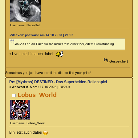
Username: NecroRat
Zitat von: postkarte am 14.10.2023 | 21:32
Großes Lob an Euch für die bisher tolle Arbeit bei jedem Crowdfunding.
+1 von mir, bin auch dabei.
Gespeichert
Sometimes you just have to roll the dice to find your price!
Re: [Mythras] DESTINED - Das Superhelden-Rollenspiel
«
Antwort #15 am:
17.10.2023 | 10:24 »
Lobos_World
Username: Lobos_World
Bin jetzt auch dabei