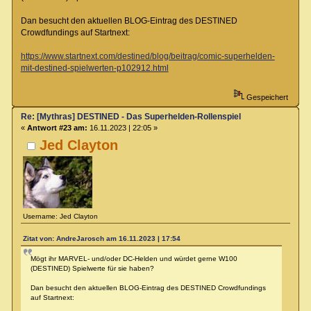
Dan besucht den aktuellen BLOG-Eintrag des DESTINED
Crowdfundings auf Startnext:
https://www.startnext.com/destined/blog/beitrag/comic-superhelden-
mit-destined-spielwerten-p102912.html
Gespeichert
Re: [Mythras] DESTINED - Das Superhelden-Rollenspiel
«
Antwort #23 am:
16.11.2023 | 22:05 »
Jed Clayton
Username: Jed Clayton
Zitat von: AndreJarosch am 16.11.2023 | 17:54
Mögt ihr MARVEL- und/oder DC-Helden und würdet gerne W100
(DESTINED) Spielwerte für sie haben?
Dan besucht den aktuellen BLOG-Eintrag des DESTINED Crowdfundings
auf Startnext: