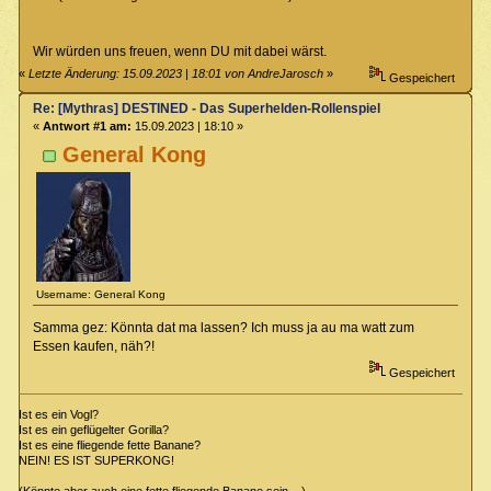
Wir würden uns freuen, wenn DU mit dabei wärst.
«
Letzte Änderung: 15.09.2023 | 18:01 von AndreJarosch
»
Gespeichert
Re: [Mythras] DESTINED - Das Superhelden-Rollenspiel
«
Antwort #1 am:
15.09.2023 | 18:10 »
General Kong
Username: General Kong
Samma gez: Könnta dat ma lassen? Ich muss ja au ma watt zum
Essen kaufen, näh?!
Gespeichert
Ist es ein Vogl?
Ist es ein geflügelter Gorilla?
Ist es eine fliegende fette Banane?
NEIN! ES IST SUPERKONG!
(Könnte aber auch eine fette fliegende Banane sein ...)