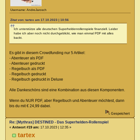
Username: AndreJarosch
Zitat von: tartex am 17.10.2023 | 10:56
Ich unterstütze alle deutschen Superheldenrollenspiele finanziell. Leider
habe ich aber noch nicht durchgeblickt, wie man einmal PDF mit alles
backt.
Es gibt in diesem Crowdfunding nur 5 Artikel:
- Abenteuer als PDF
- Abenteuer gedruckt
- Regelbuch als PDF
- Regelbuch gedruckt
- Regelbuch gedruckt in Deluxe
Alle Dankeschöns sind eine Kombination aus diesen Komponenten.
Wenn du NUR PDF, aber Regelbuch und Abenteuer möchtest, dann
bis du mit € 24,99 dabei.
Gespeichert
Re: [Mythras] DESTINED - Das Superhelden-Rollenspiel
«
Antwort #19 am:
17.10.2023 | 12:35 »
tartex