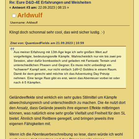
Re: Eure D&D-4E Erfahrungen und Weisheiten
«
Antwort #3 am:
22.09.2023 | 08:15 »
Arldwulf
Username: Arldwulf
Klingt doch schonmal sehr cool, das wird sicher lustig. :-)
Zitat von: QuantizedFields am 21.09.2023 | 10:59
Aus meiner Erfahrung mit 13th Age lege ich sehr großen Wert auf
vorgefertigte, bedeutungsvolle Kämpfe. Wahrscheinlich nur ein bis zwei pro
Session, aber dafür bombastisch und geladen mit Fantastic Terrain und
unterschiedlichen Phasen und Gegner. Es muss nicht unbedingt ein
*schwerer* Kampf sein, nur nicht einfach 1d6+2 Goblins in einem Raum.
Damit 4e dem gerecht wird möchte ich das Adventuring Day Prinzip
nehmen. Eine lange Rast gibt es erst, wenn das Abenteuer vorbei ist oder
nach 4-5 Kämpfen.
Geländeeffekte sind wirklich ein sehr gutes Stilmittel um Kämpfe
abwechslungsreich und unterschiedlich zu machen. Die 4e nutzt dort
den Ansatz, dass Gelände jeweils ihre eigenen Effekte mitbringen
können, was natürlich eine sehr große Vielfalt und Freiheit für den SL
bietet. Ähnlich sind Reittiere geregelt, und bringen jeweils ihre
eigenen Fähigkeiten mit.
Wenn ich die Abenteuerbeschreibung so lese, dann würde ich wohl