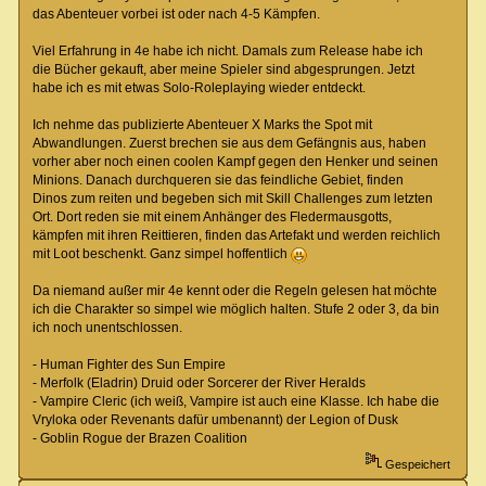
das Abenteuer vorbei ist oder nach 4-5 Kämpfen.
Viel Erfahrung in 4e habe ich nicht. Damals zum Release habe ich
die Bücher gekauft, aber meine Spieler sind abgesprungen. Jetzt
habe ich es mit etwas Solo-Roleplaying wieder entdeckt.
Ich nehme das publizierte Abenteuer X Marks the Spot mit
Abwandlungen. Zuerst brechen sie aus dem Gefängnis aus, haben
vorher aber noch einen coolen Kampf gegen den Henker und seinen
Minions. Danach durchqueren sie das feindliche Gebiet, finden
Dinos zum reiten und begeben sich mit Skill Challenges zum letzten
Ort. Dort reden sie mit einem Anhänger des Fledermausgotts,
kämpfen mit ihren Reittieren, finden das Artefakt und werden reichlich
mit Loot beschenkt. Ganz simpel hoffentlich
Da niemand außer mir 4e kennt oder die Regeln gelesen hat möchte
ich die Charakter so simpel wie möglich halten. Stufe 2 oder 3, da bin
ich noch unentschlossen.
- Human Fighter des Sun Empire
- Merfolk (Eladrin) Druid oder Sorcerer der River Heralds
- Vampire Cleric (ich weiß, Vampire ist auch eine Klasse. Ich habe die
Vryloka oder Revenants dafür umbenannt) der Legion of Dusk
- Goblin Rogue der Brazen Coalition
Gespeichert