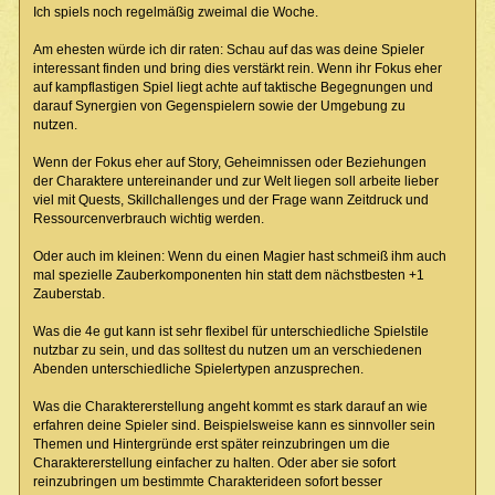
Ich spiels noch regelmäßig zweimal die Woche.
Am ehesten würde ich dir raten: Schau auf das was deine Spieler
interessant finden und bring dies verstärkt rein. Wenn ihr Fokus eher
auf kampflastigen Spiel liegt achte auf taktische Begegnungen und
darauf Synergien von Gegenspielern sowie der Umgebung zu
nutzen.
Wenn der Fokus eher auf Story, Geheimnissen oder Beziehungen
der Charaktere untereinander und zur Welt liegen soll arbeite lieber
viel mit Quests, Skillchallenges und der Frage wann Zeitdruck und
Ressourcenverbrauch wichtig werden.
Oder auch im kleinen: Wenn du einen Magier hast schmeiß ihm auch
mal spezielle Zauberkomponenten hin statt dem nächstbesten +1
Zauberstab.
Was die 4e gut kann ist sehr flexibel für unterschiedliche Spielstile
nutzbar zu sein, und das solltest du nutzen um an verschiedenen
Abenden unterschiedliche Spielertypen anzusprechen.
Was die Charaktererstellung angeht kommt es stark darauf an wie
erfahren deine Spieler sind. Beispielsweise kann es sinnvoller sein
Themen und Hintergründe erst später reinzubringen um die
Charaktererstellung einfacher zu halten. Oder aber sie sofort
reinzubringen um bestimmte Charakterideen sofort besser