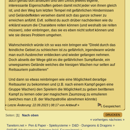
auch genau dort ansetzen und den Dinos jeweils eigene,
interessante Eigenschaften geben damit nicht jeder von ihnen gleich
ist, und den Weg tum letzten Tempel mit gefährlichen Hindernissen
und Geländeffekten versehen damit sich das ganze schwer zu
erreichen anfühlt. Evtl. solltest du auch drüber nachdenken wie du
erklärst warum die Charaktere reiten können (und weshalb sie reiten
müssen), oder einbringen, das sie es eben nicht sofort können und
wie sie dieses Problem umgehen.
Wahrscheinlich würde ich so was rein bringen wie "Direkt durch das
feindliche Gebiet zu schleichen ist zu gefährlich, irgendwann würde
man euch Ausbrecher entdecken und wieder gefangen nehmen.
Doch abseits der Wege gibt es die gefährlichen Sumpflande, ein
unwegsames Gelände welches die hiesigen Wachen nur selten auf
Reitsauriern patrollieren"
Und dann so etwas reinbringen wie eine Möglichkeit derartige
Reitsaurier zu bekommen und (z.B. nach einem Kampf gegen eine
Gruppe Wachen) den Spielern die Möglichkeit zu geben berittenen
Kampf zu lernen oder per magischem Zaumzeug zu emulieren
(welches man z.B. der Wachpatrollie abnehmen könnte)
«
Letzte Änderung: 22.09.2023 | 08:17 von Arldwulf
»
Gespeichert
DRUCKEN
Seiten: [
1
]
Nach oben
« vorheriges
nächstes »
Tanelorn.net
»
Pen & Paper - Spielsysteme
»
D&D - Dungeons & Dragons
»
D&D4E
(Moderatoren:
Selganor [n/a]
,
Feuersänger
) »