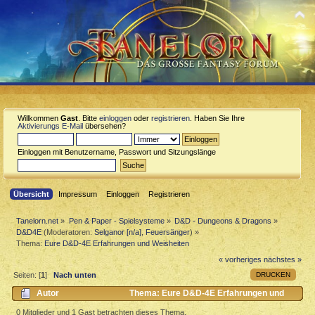
Willkommen
Gast
. Bitte
einloggen
oder
registrieren
. Haben Sie Ihre
Aktivierungs E-Mail
übersehen?
Einloggen mit Benutzername, Passwort und Sitzungslänge
Übersicht
Impressum
Einloggen
Registrieren
Tanelorn.net
»
Pen & Paper - Spielsysteme
»
D&D - Dungeons & Dragons
»
D&D4E
(Moderatoren:
Selganor [n/a]
,
Feuersänger
) »
Thema:
Eure D&D-4E Erfahrungen und Weisheiten
« vorheriges
nächstes »
DRUCKEN
Seiten: [
1
]
Nach unten
Autor
Thema: Eure D&D-4E Erfahrungen und
Weisheiten (Gelesen 1673 mal)
0 Mitglieder und 1 Gast betrachten dieses Thema.