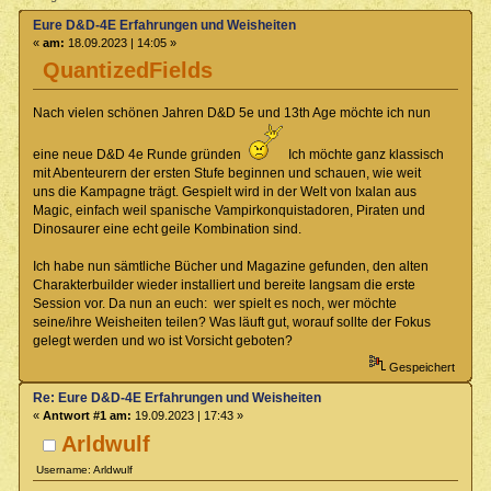
Eure D&D-4E Erfahrungen und Weisheiten
«
am:
18.09.2023 | 14:05 »
QuantizedFields
Nach vielen schönen Jahren D&D 5e und 13th Age möchte ich nun
eine neue D&D 4e Runde gründen
Ich möchte ganz klassisch
mit Abenteurern der ersten Stufe beginnen und schauen, wie weit
uns die Kampagne trägt. Gespielt wird in der Welt von Ixalan aus
Magic, einfach weil spanische Vampirkonquistadoren, Piraten und
Dinosaurer eine echt geile Kombination sind.
Ich habe nun sämtliche Bücher und Magazine gefunden, den alten
Charakterbuilder wieder installiert und bereite langsam die erste
Session vor. Da nun an euch: wer spielt es noch, wer möchte
seine/ihre Weisheiten teilen? Was läuft gut, worauf sollte der Fokus
gelegt werden und wo ist Vorsicht geboten?
Gespeichert
Re: Eure D&D-4E Erfahrungen und Weisheiten
«
Antwort #1 am:
19.09.2023 | 17:43 »
Arldwulf
Username: Arldwulf