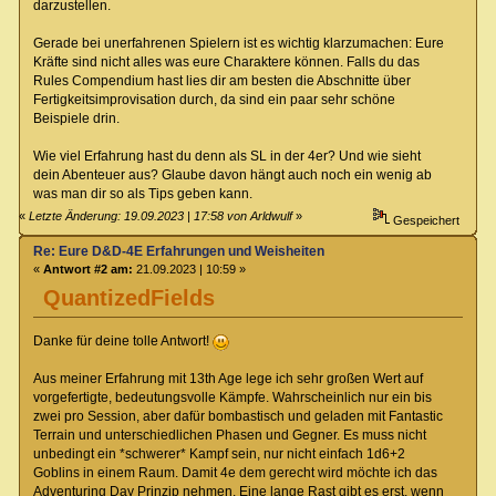
darzustellen.
Gerade bei unerfahrenen Spielern ist es wichtig klarzumachen: Eure
Kräfte sind nicht alles was eure Charaktere können. Falls du das
Rules Compendium hast lies dir am besten die Abschnitte über
Fertigkeitsimprovisation durch, da sind ein paar sehr schöne
Beispiele drin.
Wie viel Erfahrung hast du denn als SL in der 4er? Und wie sieht
dein Abenteuer aus? Glaube davon hängt auch noch ein wenig ab
was man dir so als Tips geben kann.
«
Letzte Änderung: 19.09.2023 | 17:58 von Arldwulf
»
Gespeichert
Re: Eure D&D-4E Erfahrungen und Weisheiten
«
Antwort #2 am:
21.09.2023 | 10:59 »
QuantizedFields
Danke für deine tolle Antwort!
Aus meiner Erfahrung mit 13th Age lege ich sehr großen Wert auf
vorgefertigte, bedeutungsvolle Kämpfe. Wahrscheinlich nur ein bis
zwei pro Session, aber dafür bombastisch und geladen mit Fantastic
Terrain und unterschiedlichen Phasen und Gegner. Es muss nicht
unbedingt ein *schwerer* Kampf sein, nur nicht einfach 1d6+2
Goblins in einem Raum. Damit 4e dem gerecht wird möchte ich das
Adventuring Day Prinzip nehmen. Eine lange Rast gibt es erst, wenn