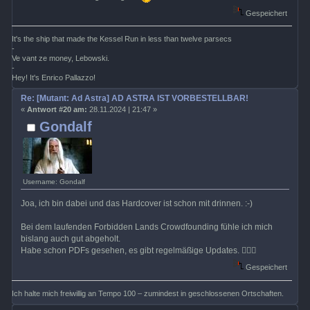
Gespeichert
It's the ship that made the Kessel Run in less than twelve parsecs
-
Ve vant ze money, Lebowski.
-
Hey! It's Enrico Pallazzo!
Re: [Mutant: Ad Astra] AD ASTRA IST VORBESTELLBAR!
«
Antwort #20 am:
28.11.2024 | 21:47 »
Gondalf
Username: Gondalf
Joa, ich bin dabei und das Hardcover ist schon mit drinnen. :-)
Bei dem laufenden Forbidden Lands Crowdfounding fühle ich mich
bislang auch gut abgeholt.
Habe schon PDFs gesehen, es gibt regelmäßige Updates. 🤷🏻‍♂️
Gespeichert
Ich halte mich freiwillig an Tempo 100 – zumindest in geschlossenen Ortschaften.