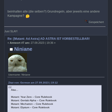
beinhalten alle (die selben?) Grundregeln, aber jeweils eine andere
Kampagne?
Gespeichert
Just SLAY!
Re: [Mutant: Ad Astra] AD ASTRA IST VORBESTELLBAR!
«
Antwort #7 am:
27.09.2023 | 19:36 »
Niniane
Username: Niniane
Zitat von: Germon am 27.09.2023 | 19:12
Also...
Mutant: Year Zero – Core Rulebook
Mutant: Genlab Alpha – Core Rulebook
Mutant: Mechatron – Core Rulebook
Mutant: Elysium – Core Rulebook