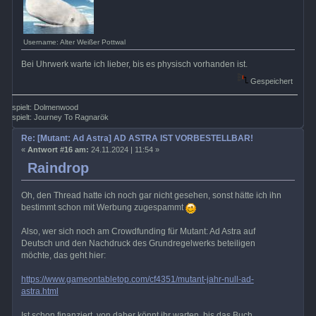
Username: Alter Weißer Pottwal
Bei Uhrwerk warte ich lieber, bis es physisch vorhanden ist.
Gespeichert
spielt: Dolmenwood
spielt: Journey To Ragnarök
Re: [Mutant: Ad Astra] AD ASTRA IST VORBESTELLBAR!
«
Antwort #16 am:
24.11.2024 | 11:54 »
Raindrop
Oh, den Thread hatte ich noch gar nicht gesehen, sonst hätte ich ihn
bestimmt schon mit Werbung zugespammt
Also, wer sich noch am Crowdfunding für Mutant: Ad Astra auf
Deutsch und den Nachdruck des Grundregelwerks beteiligen
möchte, das geht hier:
https://www.gameontabletop.com/cf4351/mutant-jahr-null-ad-
astra.html
Ist schon finanziert, von daher könnt ihr warten, bis das Buch