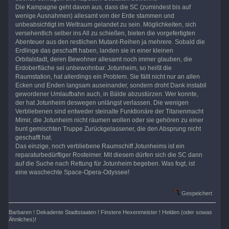
Die Kampagne geht davon aus, dass die SC (zumindest bis auf
wenige Ausnahmen) allesamt von der Erde stammen und
unbeabsichtigt im Weltraum gelandet zu sein. Möglichkeiten, sich
versehentlich selber ins All zu schießen, bieten die vorgefertigten
Abenteuer aus den restlichen Mutant-Reihen ja mehrere. Sobald die
Erdlinge das geschafft haben, landen sie in einer kleinen
Orbitalstadt, deren Bewohner allesamt noch immer glauben, die
Erdoberfläche sei unbewohnbar. Jotunheim, so heißt die
Raumstation, hat allerdings ein Problem. Sie fällt nicht nur an allen
Ecken und Enden langsam auseinander, sondern droht Dank instabil
gewordener Umlaufbahn auch, in Bälde abzustürzen. Wer konnte,
der hat Jotunheim deswegen unlängst verlassen. Die wenigen
Verbliebenen sind entweder steinalte Funktionäre der Titanenmacht
Mimir, die Jotunheim nicht räumen wollen oder sie gehören zu einer
bunt gemischten Truppe Zurückgelassener, die den Absprung nicht
geschafft hat.
Das einzige, noch verbliebene Raumschiff Jotunheims ist ein
reparaturbedürftiger Rosteimer. Mit diesem dürfen sich die SC dann
auf die Suche nach Rettung für Jotunheim begeben. Was fogt, ist
eine waschechte Space-Opera-Odyssee!
Gespeichert
Barbaren ! Dekadente Stadtstaaten ! Finstere Hexenmeister ! Helden (oder sowas
Ähnliches)!