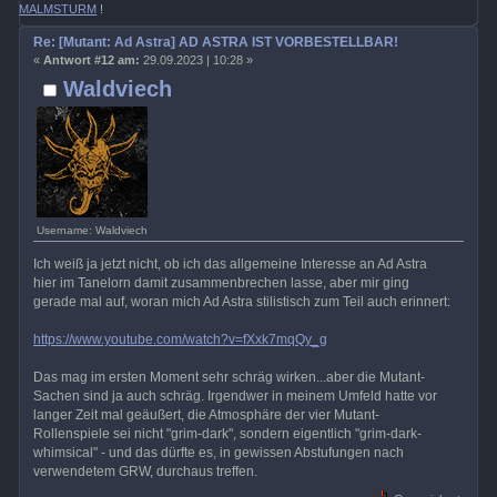
MALMSTURM
!
Re: [Mutant: Ad Astra] AD ASTRA IST VORBESTELLBAR!
«
Antwort #12 am:
29.09.2023 | 10:28 »
Waldviech
Username: Waldviech
Ich weiß ja jetzt nicht, ob ich das allgemeine Interesse an Ad Astra
hier im Tanelorn damit zusammenbrechen lasse, aber mir ging
gerade mal auf, woran mich Ad Astra stilistisch zum Teil auch erinnert:
https://www.youtube.com/watch?v=fXxk7mqQy_g
Das mag im ersten Moment sehr schräg wirken...aber die Mutant-
Sachen sind ja auch schräg. Irgendwer in meinem Umfeld hatte vor
langer Zeit mal geäußert, die Atmosphäre der vier Mutant-
Rollenspiele sei nicht "grim-dark", sondern eigentlich "grim-dark-
whimsical" - und das dürfte es, in gewissen Abstufungen nach
verwendetem GRW, durchaus treffen.