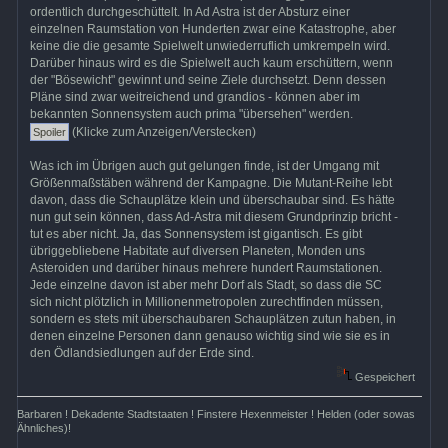
ordentlich durchgeschüttelt. In Ad Astra ist der Absturz einer
einzelnen Raumstation von Hunderten zwar eine Katastrophe, aber
keine die die gesamte Spielwelt unwiederruflich umkrempeln wird.
Darüber hinaus wird es die Spielwelt auch kaum erschüttern, wenn
der "Bösewicht" gewinnt und seine Ziele durchsetzt. Denn dessen
Pläne sind zwar weitreichend und grandios - können aber im
bekannten Sonnensystem auch prima "übersehen" werden.
(Klicke zum Anzeigen/Verstecken)
Was ich im Übrigen auch gut gelungen finde, ist der Umgang mit
Größenmaßstäben während der Kampagne. Die Mutant-Reihe lebt
davon, dass die Schauplätze klein und überschaubar sind. Es hätte
nun gut sein können, dass Ad-Astra mit diesem Grundprinzip bricht -
tut es aber nicht. Ja, das Sonnensystem ist gigantisch. Es gibt
übriggebliebene Habitate auf diversen Planeten, Monden uns
Asteroiden und darüber hinaus mehrere hundert Raumstationen.
Jede einzelne davon ist aber mehr Dorf als Stadt, so dass die SC
sich nicht plötzlich in Millionenmetropolen zurechtfinden müssen,
sondern es stets mit überschaubaren Schauplätzen zutun haben, in
denen einzelne Personen dann genauso wichtig sind wie sie es in
den Ödlandsiedlungen auf der Erde sind.
Gespeichert
Barbaren ! Dekadente Stadtstaaten ! Finstere Hexenmeister ! Helden (oder sowas
Ähnliches)!