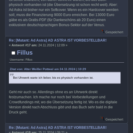
physisch vorhanden ist (die Übersetzung ist schon recht weit). Aber:
Ad Astra ist bisher nur ein Softcover. Wenn es ein Hardcover werden
soll, muss die Finanzierung 9000 Euro erreichen. Bei 13000 Euro
gäbe es als Gratis-PDF (für Dankeschöns ab 20 Euro) einen
exklusiven deutschsprachigen Bonus-Sektor auf der Venus.
Gespeichert
Re: [Mutant: Ad Astra] AD ASTRA IST VORBESTELLBAR!
«
Antwort #17 am:
24.11.2024 | 12:09 »
Fillus
Username: Fillus
Zitat von: Alter Weißer Pottwal am 24.11.2024 | 10:29
Bei Uhrwerk warte ich lieber, bis es physisch vorhanden ist.
Geht mir auch so. Allerdings ohne es an Uhrwerk direkt
festzumachen. Ich mache nur noch bei Vorbestellungen und
Crowdfundings mit, wo die Übersetzung fertig ist. Wo es die digitale
Version direkt nach Abschluss gibt und das Buch sehr bald in die
Druck geht.
Gespeichert
Re: [Mutant: Ad Astra] AD ASTRA IST VORBESTELLBAR!
«
Antwort #18 am:
25.11.2024 | 09:21 »