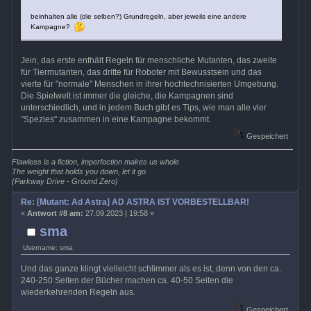
beinhalten alle (die selben?) Grundregeln, aber jeweils eine andere
Kampagne?
Jein, das erste enthält Regeln für menschliche Mutanten, das zweite
für Tiermutanten, das dritte für Roboter mit Bewusstsein und das
vierte für "normale" Menschen in ihrer hochtechnisierten Umgebung.
Die Spielwelt ist immer die gleiche, die Kampagnen sind
unterschiedlich, und in jedem Buch gibt es Tips, wie man alle vier
"Spezies" zusammen in eine Kampagne bekommt.
Gespeichert
Flawless is a fiction, imperfection makes us whole
The weight that holds you down, let it go
(Parkway Drive - Ground Zero)
Re: [Mutant: Ad Astra] AD ASTRA IST VORBESTELLBAR!
«
Antwort #8 am:
27.09.2023 | 19:58 »
sma
Username: sma
Und das ganze klingt vielleicht schlimmer als es ist, denn von den ca.
240-250 Seiten der Bücher machen ca. 40-50 Seiten die
wiederkehrenden Regeln aus.
Gespeichert