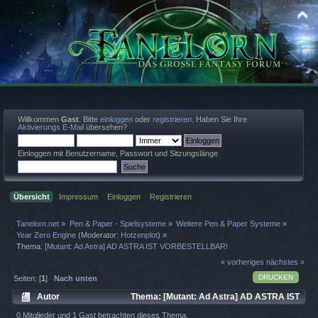
Willkommen
Gast
. Bitte
einloggen
oder
registrieren
. Haben Sie Ihre
Aktivierungs E-Mail
übersehen?
Einloggen mit Benutzername, Passwort und Sitzungslänge
Übersicht
Impressum
Einloggen
Registrieren
Tanelorn.net
»
Pen & Paper - Spielsysteme
»
Weitere Pen & Paper Systeme
»
Year Zero Engine
(Moderator:
Hotzenplot
) »
Thema:
[Mutant: Ad Astra] AD ASTRA IST VORBESTELLBAR!
« vorheriges
nächstes »
DRUCKEN
Seiten: [
1
]
Nach unten
Autor
Thema: [Mutant: Ad Astra] AD ASTRA IST
VORBESTELLBAR! (Gelesen 7637 mal)
0 Mitglieder und 1 Gast betrachten dieses Thema.