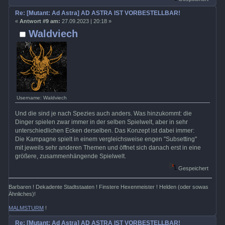
Re: [Mutant: Ad Astra] AD ASTRA IST VORBESTELLBAR!
«
Antwort #9 am:
27.09.2023 | 20:18 »
Waldviech
Username: Waldviech
Und die sind je nach Spezies auch anders. Was hinzukommt: die
Dinger spielen zwar immer in der selben Spielwelt, aber in sehr
unterschiedlichen Ecken derselben. Das Konzept ist dabei immer:
Die Kampagne spielt in einem vergleichsweise engen "Subsetting"
mit jeweils sehr anderen Themen und öffnet sich danach erst in eine
größere, zusammenhängende Spielwelt.
Gespeichert
Barbaren ! Dekadente Stadtstaaten ! Finstere Hexenmeister ! Helden (oder sowas
Ähnliches)!
MALMSTURM
!
Re: [Mutant: Ad Astra] AD ASTRA IST VORBESTELLBAR!