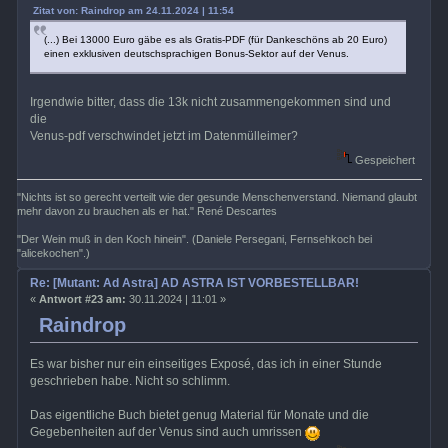
Zitat von: Raindrop am 24.11.2024 | 11:54
(...) Bei 13000 Euro gäbe es als Gratis-PDF (für Dankeschöns ab 20 Euro)
einen exklusiven deutschsprachigen Bonus-Sektor auf der Venus.
Irgendwie bitter, dass die 13k nicht zusammengekommen sind und
die
Venus-pdf verschwindet jetzt im Datenmülleimer?
Gespeichert
"Nichts ist so gerecht verteilt wie der gesunde Menschenverstand. Niemand glaubt
mehr davon zu brauchen als er hat." René Descartes
"Der Wein muß in den Koch hinein". (Daniele Persegani, Fernsehkoch bei
"alicekochen".)
Re: [Mutant: Ad Astra] AD ASTRA IST VORBESTELLBAR!
«
Antwort #23 am:
30.11.2024 | 11:01 »
Raindrop
Es war bisher nur ein einseitiges Exposé, das ich in einer Stunde
geschrieben habe. Nicht so schlimm.
Das eigentliche Buch bietet genug Material für Monate und die
Gegebenheiten auf der Venus sind auch umrissen