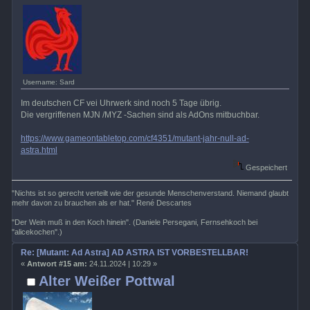
Username: Sard
Im deutschen CF vei Uhrwerk sind noch 5 Tage übrig.
Die vergriffenen MJN /MYZ -Sachen sind als AdOns mitbuchbar.
https://www.gameontabletop.com/cf4351/mutant-jahr-null-ad-
astra.html
Gespeichert
"Nichts ist so gerecht verteilt wie der gesunde Menschenverstand. Niemand glaubt
mehr davon zu brauchen als er hat." René Descartes
"Der Wein muß in den Koch hinein". (Daniele Persegani, Fernsehkoch bei
"alicekochen".)
Re: [Mutant: Ad Astra] AD ASTRA IST VORBESTELLBAR!
«
Antwort #15 am:
24.11.2024 | 10:29 »
Alter Weißer Pottwal