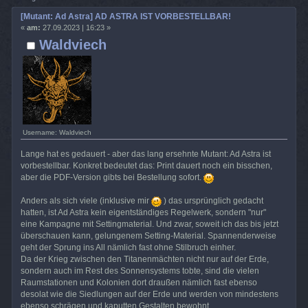
[Mutant: Ad Astra] AD ASTRA IST VORBESTELLBAR!
«
am:
27.09.2023 | 16:23 »
Waldviech
Username: Waldviech
Lange hat es gedauert - aber das lang ersehnte Mutant: Ad Astra ist
vorbestellbar. Konkret bedeutet das: Print dauert noch ein bisschen,
aber die PDF-Version gibts bei Bestellung sofort.
Anders als sich viele (inklusive mir
) das ursprünglich gedacht
hatten, ist Ad Astra kein eigentständiges Regelwerk, sondern "nur"
eine Kampagne mit Settingmaterial. Und zwar, soweit ich das bis jetzt
überschauen kann, gelungenem Setting-Material. Spannenderweise
geht der Sprung ins All nämlich fast ohne Stilbruch einher.
Da der Krieg zwischen den Titanenmächten nicht nur auf der Erde,
sondern auch im Rest des Sonnensystems tobte, sind die vielen
Raumstationen und Kolonien dort draußen nämlich fast ebenso
desolat wie die Siedlungen auf der Erde und werden von mindestens
ebenso schrägen und kaputten Gestalten bewohnt.