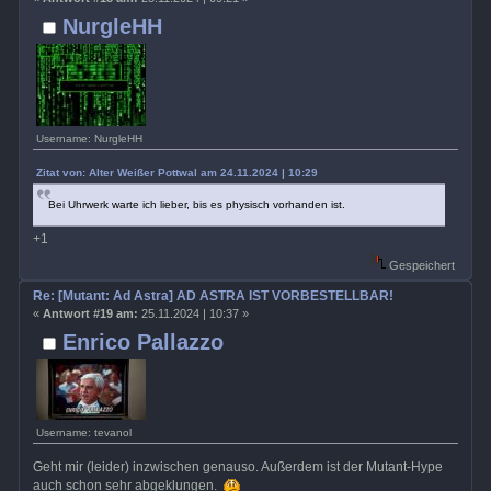
NurgleHH
Username: NurgleHH
Zitat von: Alter Weißer Pottwal am 24.11.2024 | 10:29
Bei Uhrwerk warte ich lieber, bis es physisch vorhanden ist.
+1
Gespeichert
Re: [Mutant: Ad Astra] AD ASTRA IST VORBESTELLBAR!
«
Antwort #19 am:
25.11.2024 | 10:37 »
Enrico Pallazzo
Username: tevanol
Geht mir (leider) inzwischen genauso. Außerdem ist der Mutant-Hype
auch schon sehr abgeklungen.