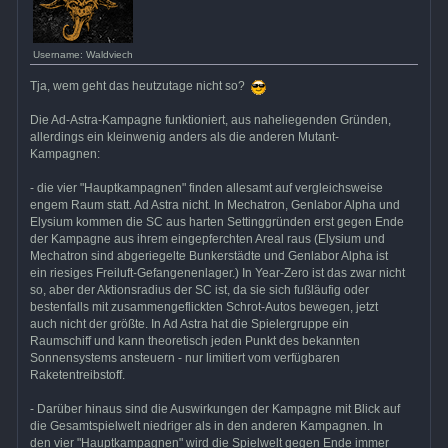
Username: Waldviech
Tja, wem geht das heutzutage nicht so?
Die Ad-Astra-Kampagne funktioniert, aus naheliegenden Gründen,
allerdings ein kleinwenig anders als die anderen Mutant-
Kampagnen:
- die vier "Hauptkampagnen" finden allesamt auf vergleichsweise
engem Raum statt. Ad Astra nicht. In Mechatron, Genlabor Alpha und
Elysium kommen die SC aus harten Settinggründen erst gegen Ende
der Kampagne aus ihrem eingepferchten Areal raus (Elysium und
Mechatron sind abgeriegelte Bunkerstädte und Genlabor Alpha ist
ein riesiges Freiluft-Gefangenenlager.) In Year-Zero ist das zwar nicht
so, aber der Aktionsradius der SC ist, da sie sich fußläufig oder
bestenfalls mit zusammengeflickten Schrot-Autos bewegen, jetzt
auch nicht der größte. In Ad Astra hat die Spielergruppe ein
Raumschiff und kann theoretisch jeden Punkt des bekannten
Sonnensystems ansteuern - nur limitiert vom verfügbaren
Raketentreibstoff.
- Darüber hinaus sind die Auswirkungen der Kampagne mit Blick auf
die Gesamtspielwelt niedriger als in den anderen Kampagnen. In
den vier "Hauptkampagnen" wird die Spielwelt gegen Ende immer