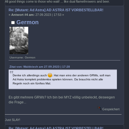
All good things come to those who wait! ... like dual flamethrowers and beer.
Re: [Mutant: Ad Astra] AD ASTRA IST VORBESTELLBAR!
«
Antwort #4 am:
27.09.2023 | 17:53 »
Germon
Username: Germon
Zitat von: Waldviech am 27.09.2023 | 17:28
Denke ich allerdings auch
. Hat man eins der anderen GRWs, soll man
Ad Astra komplett problemlos spielen können. Da brauchts nicht alle
Regeln noch ein fünftes Mal.
Es gibt mehrere GRWs? Ich bin bei MYZ völlig unbeleckt, deswegen
die Frage...
Gespeichert
Just SLAY!
Re: [Mutant: Ad Astra] AD ASTRA IST VORBESTELLBAR!