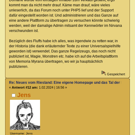
Domäne wurde vom einstigen Inhaber zum Verkauf gestellt, ergo
kommt man da nicht mehr drauf. Käme man drauf, wäre vieles
unleserlich, da das Forum noch unter PHP5 lief und der Support
dafür eingestellt worden ist. Und administrieren und das Ganze auf
eine andere Plattform zu übertragen zu versuchen könnte schwierig
werden, weil der damalige Admin mitsamt der Kennwörter im Nirvana
verschwunden ist.
Bezüglich des Fluffs habe ich alles, was irgendwie zu retten war, in
der Historia (die dank erläuternder Texte zu einer Universalspielhilfe
geworden ist) verwendet. Das ganze Regelzeugs, das noch nicht
publiziert ist, Magie, Monstren etc. habe ich auf die Arbeitsplattform
von Memoria Myrana übertragen, wo wir ja hauptsächlich
publizieren.
Gespeichert
Re: Neues vom Riesland: Eine eigene Homepage und das Tal der Klagen
«
Antwort #12 am:
1.02.2024 | 16:56 »
Jens
Username: Jens