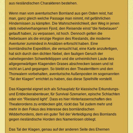
aus riesländischen Charakteren bestehen.
Wenn man vom aventurischen Bornland aus gen Osten reist, hat
man, ganz gleich welche Passage man nimmt, mit gefährlichen
Hindernissen zu kämpfen. Die Wahrscheinlichkeit, den Weg in jenen
stets nebelverhangenen Fjord, den Reisende einst “die Nebelauen”
getauft haben, zu verpassen, ist hoch. Dennoch gelten die
Nebelauen als die einzige Region des Rieslands, die moderne
Aventurier zumindest in Ansätzen erforscht haben. Eine
bornländische Expedition, die versucht hat, eine Karte anzufertigen,
hat sich durch den dichten Nebel, den fauligen Geruch der
naheliegenden Schwefelklippen und die unheimlichen Laute des
allgegenwärtigen Klagenden Grases abschrecken lassen und ist
nicht an Land gegangen. So bleibt es den Theaterrittern und den
Thorwalern vorbehalten, aventurische Außenposten im sogenannten
“Tal der Klagen” errichtet zu haben, das diese Spielhilfe vorstellt.
Das Klagental eignet sich als Schauplatz für klassische Erkundungs-
und Entdeckerabenteuer, für Survival-Szenarien, epische Schlachten
oder ein “Riesland light”. Dass es hier Hinterlassenschaften des
Theaterordens zu entdecken gibt, rückt das Tal zudem mehr und
mehr in den Fokus des Interesse des bornländischen
Widderhordens, dem ein guter Teil der Verteidigung des Bornlands
gegen riesländische Horden des Namenlosen obliegt.
Das Tal der Klagen, genau auf der anderen Seite des Ehernen