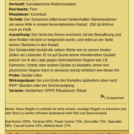
Herkunft:
Sanskitarische Reiternomaden
Reichweite:
Fern
Ritualdauer:
Kurzritual
Technik:
Der Schamane bittet einen heldenhaften Stammesahnen
um seine Hilfe in eimem bevorstehenden Kampf. (OK da fehlt es
noch an Fluff)
Auswirkung:
Der Geist des Ahnen erscheint, mit der Bewaffnung und
dem Reittier mit dem er beigesetzt wurde, und reitet an der Seite
seines Stammes in den Kampf.
Der Geisterreiter besitzt die selben Werte wie zu seinen besten
Zeiten als Lebender. Er ist auf Grund seiner immateriellen Gestallt
jedoch nur in der Lage gegen übernatürliche Gegner wie z.B.
Dämonen, Untote oder andere Geister zu kämpfen, einen rein
physischen Gegner kann er genauso wenig verletzen wie dieser ihn.
Probe:
Geister rufen
Wirkungsdauer:
bis zum Ende des Kampfes spätestens aber nach
RKP* Stunden oder bei Sonnenaufgang
Variante:
Geisterherr V/PPP, Ritualdauer: Ritual
Gespeichert
Merke: Neue Regeln zu erfinden ist nicht schwer, unnötige Regeln zu erkennen und
über Bord zu werfen erfordert bedeutend mehr Mut und Sachverstand.
Butt-Kicker 100%, Tactician 83%, Power Gamer 75%, Storyteller 75%, Specialist
58%, Casual Gamer 42%, Method Actor 17%