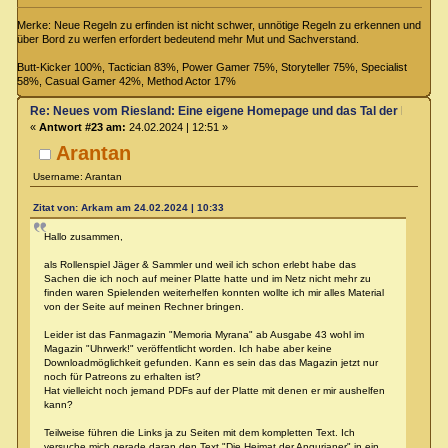
Merke: Neue Regeln zu erfinden ist nicht schwer, unnötige Regeln zu erkennen und
über Bord zu werfen erfordert bedeutend mehr Mut und Sachverstand.
Butt-Kicker 100%, Tactician 83%, Power Gamer 75%, Storyteller 75%, Specialist
58%, Casual Gamer 42%, Method Actor 17%
Re: Neues vom Riesland: Eine eigene Homepage und das Tal der Klagen
«
Antwort #23 am:
24.02.2024 | 12:51 »
Arantan
Username: Arantan
Zitat von: Arkam am 24.02.2024 | 10:33
Hallo zusammen,
als Rollenspiel Jäger & Sammler und weil ich schon erlebt habe das
Sachen die ich noch auf meiner Platte hatte und im Netz nicht mehr zu
finden waren Spielenden weiterhelfen konnten wollte ich mir alles Material
von der Seite auf meinen Rechner bringen.
Leider ist das Fanmagazin "Memoria Myrana" ab Ausgabe 43 wohl im
Magazin "Uhrwerk!" veröffentlicht worden. Ich habe aber keine
Downloadmöglichkeit gefunden. Kann es sein das das Magazin jetzt nur
noch für Patreons zu erhalten ist?
Hat vielleicht noch jemand PDFs auf der Platte mit denen er mir aushelfen
kann?
Teilweise führen die Links ja zu Seiten mit dem kompletten Text. Ich
versuche mich gerade daran den Text "Die Heimat der Angurianer" in ein