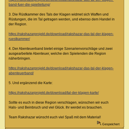
band-fuer-die-spielleitung/
3. Die Rüstkammer des Tals der Klagen widmet sich Waffen und
Rüstungen, die im Tal getragen werden, und ebenso dem Handel in
der Region.
https://rakshazarprojekt.de/download/rakshazar-das-tal-der-klagen-
ruestkammer/
4. Der Abenteuerband bietet einige Szenarienvorschläge und zwei
ausgearbeitete Abenteuer, welche den Spielenden die Region
näherbringen.
https://rakshazarprojekt.de/download/rakshazar-das-tal-der-klagen-
abenteuerband/
5. Und ergänzend die Karte:
https://rakshazarprojekt.de/download/tal-der-klagen-karte/
Sollte es euch in diese Region verschlagen, wünschen wir euch
Hals- und Beinbruch und viel Glück. Ihr werdet es brauchen.
Team Rakshazar wünscht euch viel Spaß mit dem Material!
Gespeichert