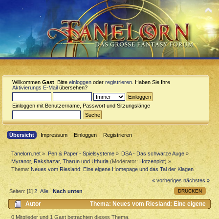
Willkommen
Gast
. Bitte
einloggen
oder
registrieren
. Haben Sie Ihre
Aktivierungs E-Mail
übersehen?
Einloggen mit Benutzername, Passwort und Sitzungslänge
Übersicht
Impressum
Einloggen
Registrieren
Tanelorn.net
»
Pen & Paper - Spielsysteme
»
DSA - Das schwarze Auge
»
Myranor, Rakshazar, Tharun und Uthuria
(Moderator:
Hotzenplot
) »
Thema:
Neues vom Riesland: Eine eigene Homepage und das Tal der Klagen
« vorheriges
nächstes »
DRUCKEN
Seiten: [
1
]
2
Alle
Nach unten
Autor
Thema: Neues vom Riesland: Eine eigene
Homepage und das Tal der Klagen (Gelesen 5279 mal)
0 Mitglieder und 1 Gast betrachten dieses Thema.