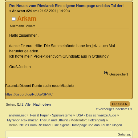
Re: Neues vom Riesland: Eine eigene Homepage und das Tal der Klagen
«
Antwort #24 am:
24.02.2024 | 14:20 »
Arkam
Username: Arkam
Hallo zusammen,
danke für eure Hilfe. Die Sammelbände habe ich jetzt auch Mal
herunter geladen.
Ich hoffe mein Projekt geht vom Grundsatz aus in Ordnung?
Gruß Jochen
Gespeichert
Paranoia Discord Runde sucht neue Mitspieler:
https://discord.gg/RuDqVSFYtC
DRUCKEN
Seiten: [
1
]
2
Alle
Nach oben
« vorheriges
nächstes »
Tanelorn.net
»
Pen & Paper - Spielsysteme
»
DSA - Das schwarze Auge
»
Myranor, Rakshazar, Tharun und Uthuria
(Moderator:
Hotzenplot
) »
Thema:
Neues vom Riesland: Eine eigene Homepage und das Tal der Klagen
Gehe zu: