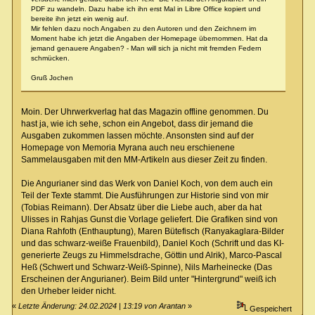
PDF zu wandeln. Dazu habe ich ihn erst Mal in Libre Office kopiert und
bereite ihn jetzt ein wenig auf.
Mir fehlen dazu noch Angaben zu den Autoren und den Zeichnern im
Moment habe ich jetzt die Angaben der Homepage übernommen. Hat da
jemand genauere Angaben? - Man will sich ja nicht mit fremden Federn
schmücken.
Gruß Jochen
Moin. Der Uhrwerkverlag hat das Magazin offline genommen. Du
hast ja, wie ich sehe, schon ein Angebot, dass dir jemand die
Ausgaben zukommen lassen möchte. Ansonsten sind auf der
Homepage von Memoria Myrana auch neu erschienene
Sammelausgaben mit den MM-Artikeln aus dieser Zeit zu finden.
Die Angurianer sind das Werk von Daniel Koch, von dem auch ein
Teil der Texte stammt. Die Ausführungen zur Historie sind von mir
(Tobias Reimann). Der Absatz über die Liebe auch, aber da hat
Ulisses in Rahjas Gunst die Vorlage geliefert. Die Grafiken sind von
Diana Rahfoth (Enthauptung), Maren Bütefisch (Ranyakaglara-Bilder
und das schwarz-weiße Frauenbild), Daniel Koch (Schrift und das KI-
generierte Zeugs zu Himmelsdrache, Göttin und Alrik), Marco-Pascal
Heß (Schwert und Schwarz-Weiß-Spinne), Nils Marheinecke (Das
Erscheinen der Angurianer). Beim Bild unter "Hintergrund" weiß ich
den Urheber leider nicht.
«
Letzte Änderung: 24.02.2024 | 13:19 von Arantan
»
Gespeichert