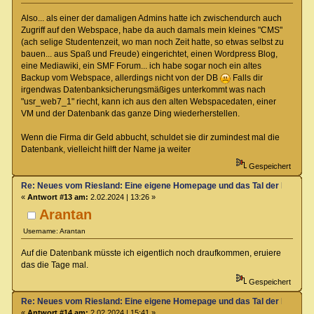
Also... als einer der damaligen Admins hatte ich zwischendurch auch
Zugriff auf den Webspace, habe da auch damals mein kleines "CMS"
(ach selige Studentenzeit, wo man noch Zeit hatte, so etwas selbst zu
bauen... aus Spaß und Freude) eingerichtet, einen Wordpress Blog,
eine Mediawiki, ein SMF Forum... ich habe sogar noch ein altes
Backup vom Webspace, allerdings nicht von der DB
Falls dir
irgendwas Datenbanksicherungsmäßiges unterkommt was nach
"usr_web7_1" riecht, kann ich aus den alten Webspacedaten, einer
VM und der Datenbank das ganze Ding wiederherstellen.
Wenn die Firma dir Geld abbucht, schuldet sie dir zumindest mal die
Datenbank, vielleicht hilft der Name ja weiter
Gespeichert
Re: Neues vom Riesland: Eine eigene Homepage und das Tal der Klagen
«
Antwort #13 am:
2.02.2024 | 13:26 »
Arantan
Username: Arantan
Auf die Datenbank müsste ich eigentlich noch draufkommen, eruiere
das die Tage mal.
Gespeichert
Re: Neues vom Riesland: Eine eigene Homepage und das Tal der Klagen
«
Antwort #14 am:
2.02.2024 | 15:41 »