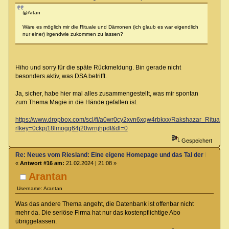
@Artan
Wäre es möglich mir die Rituale und Dämonen (ich glaub es war eigendlich
nur einer) irgendwie zukommen zu lassen?
Hiho und sorry für die späte Rückmeldung. Bin gerade nicht
besonders aktiv, was DSA betrifft.
Ja, sicher, habe hier mal alles zusammengestellt, was mir spontan
zum Thema Magie in die Hände gefallen ist.
https://www.dropbox.com/scl/fi/a0wr0cy2xvn6xqw4rbkxx/Rakshazar_Rituale_
rlkey=0ckpj18lmogg64j20wrnjhpdt&dl=0
Gespeichert
Re: Neues vom Riesland: Eine eigene Homepage und das Tal der Klagen
«
Antwort #16 am:
21.02.2024 | 21:08 »
Arantan
Username: Arantan
Was das andere Thema angeht, die Datenbank ist offenbar nicht
mehr da. Die seriöse Firma hat nur das kostenpflichtige Abo
übriggelassen.