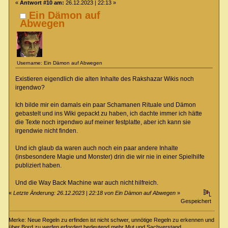
«
Antwort #10 am:
26.12.2023 | 22:13 »
Ein Dämon auf
Abwegen
Username: Ein Dämon auf Abwegen
Existieren eigendlich die alten Inhalte des Rakshazar Wikis noch
irgendwo?
Ich bilde mir ein damals ein paar Schamanen Rituale und Dämon
gebastelt und ins Wiki gepackt zu haben, ich dachte immer ich hätte
die Texte noch irgendwo auf meiner festplatte, aber ich kann sie
irgendwie nicht finden.
Und ich glaub da waren auch noch ein paar andere Inhalte
(insbesondere Magie und Monster) drin die wir nie in einer Spielhilfe
publiziert haben.
Und die Way Back Machine war auch nicht hilfreich.
«
Letzte Änderung: 26.12.2023 | 22:18 von Ein Dämon auf Abwegen
»
Gespeichert
Merke: Neue Regeln zu erfinden ist nicht schwer, unnötige Regeln zu erkennen und
über Bord zu werfen erfordert bedeutend mehr Mut und Sachverstand.