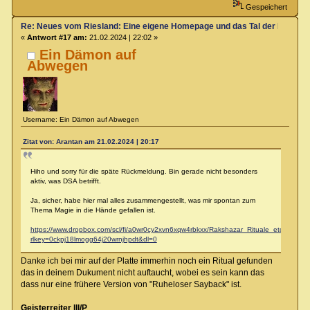
Gespeichert
Re: Neues vom Riesland: Eine eigene Homepage und das Tal der Klagen
«
Antwort #17 am:
21.02.2024 | 22:02 »
Ein Dämon auf
Abwegen
Username: Ein Dämon auf Abwegen
Zitat von: Arantan am 21.02.2024 | 20:17
Hiho und sorry für die späte Rückmeldung. Bin gerade nicht besonders
aktiv, was DSA betrifft.
Ja, sicher, habe hier mal alles zusammengestellt, was mir spontan zum
Thema Magie in die Hände gefallen ist.
https://www.dropbox.com/scl/fi/a0wr0cy2xvn6xqw4rbkxx/Rakshazar_Rituale_etc.pdf?
rlkey=0ckpj18lmogg64j20wrnjhpdt&dl=0
Danke ich bei mir auf der Platte immerhin noch ein Ritual gefunden
das in deinem Dukument nicht auftaucht, wobei es sein kann das
dass nur eine frühere Version von "Ruheloser Sayback" ist.
Geisterreiter III/P