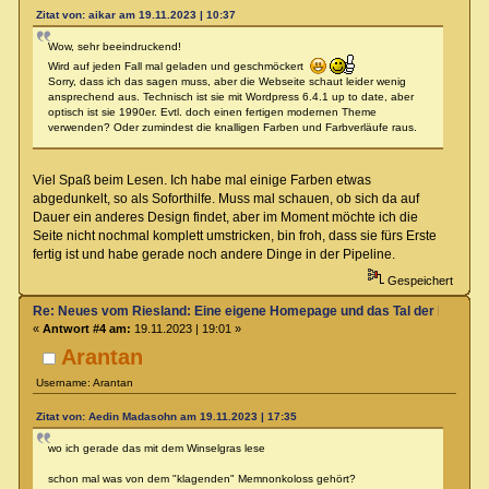
Zitat von: aikar am 19.11.2023 | 10:37
Wow, sehr beeindruckend!
Wird auf jeden Fall mal geladen und geschmöckert
Sorry, dass ich das sagen muss, aber die Webseite schaut leider wenig
ansprechend aus. Technisch ist sie mit Wordpress 6.4.1 up to date, aber
optisch ist sie 1990er. Evtl. doch einen fertigen modernen Theme
verwenden? Oder zumindest die knalligen Farben und Farbverläufe raus.
Viel Spaß beim Lesen. Ich habe mal einige Farben etwas
abgedunkelt, so als Soforthilfe. Muss mal schauen, ob sich da auf
Dauer ein anderes Design findet, aber im Moment möchte ich die
Seite nicht nochmal komplett umstricken, bin froh, dass sie fürs Erste
fertig ist und habe gerade noch andere Dinge in der Pipeline.
Gespeichert
Re: Neues vom Riesland: Eine eigene Homepage und das Tal der Klagen
«
Antwort #4 am:
19.11.2023 | 19:01 »
Arantan
Username: Arantan
Zitat von: Aedin Madasohn am 19.11.2023 | 17:35
wo ich gerade das mit dem Winselgras lese
schon mal was von dem "klagenden" Memnonkoloss gehört?