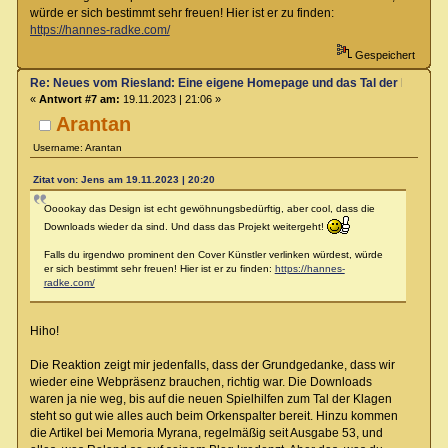
würde er sich bestimmt sehr freuen! Hier ist er zu finden:
https://hannes-radke.com/
Gespeichert
Re: Neues vom Riesland: Eine eigene Homepage und das Tal der Klagen
«
Antwort #7 am:
19.11.2023 | 21:06 »
Arantan
Username: Arantan
Zitat von: Jens am 19.11.2023 | 20:20
Ooookay das Design ist echt gewöhnungsbedürftig, aber cool, dass die
Downloads wieder da sind. Und dass das Projekt weitergeht!
Falls du irgendwo prominent den Cover Künstler verlinken würdest, würde
er sich bestimmt sehr freuen! Hier ist er zu finden:
https://hannes-
radke.com/
Hiho!
Die Reaktion zeigt mir jedenfalls, dass der Grundgedanke, dass wir
wieder eine Webpräsenz brauchen, richtig war. Die Downloads
waren ja nie weg, bis auf die neuen Spielhilfen zum Tal der Klagen
steht so gut wie alles auch beim Orkenspalter bereit. Hinzu kommen
die Artikel bei Memoria Myrana, regelmäßig seit Ausgabe 53, und