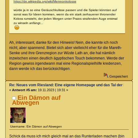
https://de.wikipedia.org/wiki/Memnonkolosse
würde ja in so eine Geräuschkulisse passen und die Spieler könnten auf
sonst was für Ideen kommen, wenn da ein stark zerhauener thronender
Koloss rumsteht, der jeden Morgen unter Praios strafenden Auge erstmal
zu winseln anfängt...
Ah, interessant, danke für den Hinweis! Nein, die kannte ich noch
nicht, aber spannend. Bietet sich aber vielleicht eher für die Mareth-
Senke und ihre Grenzregion zur Wüste Lath an, die hat nämlich
inzwischen einen deutlich ägyptischen Touch bekommen. Werde der
Region gewiss irgendwann mal eine Regionalspielhilfe kredenzen,
dann werde ich das berücksichtigen.
Gespeichert
Re: Neues vom Riesland: Eine eigene Homepage und das Tal der Klagen
«
Antwort #5 am:
19.11.2023 | 19:31 »
Ein Dämon auf
Abwegen
Username: Ein Dämon auf Abwegen
Schick da muss ich mich gleich mal an das Runterladen machen (bin