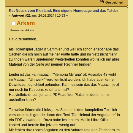
Gespeichert
Re: Neues vom Riesland: Eine eigene Homepage und das Tal der Klagen
«
Antwort #21 am:
24.02.2024 | 10:33 »
Arkam
Username: Arkam
Hallo zusammen,
als Rollenspiel Jäger & Sammler und weil ich schon erlebt habe das
Sachen die ich noch auf meiner Platte hatte und im Netz nicht mehr
zu finden waren Spielenden weiterhelfen konnten wollte ich mir alles
Material von der Seite auf meinen Rechner bringen.
Leider ist das Fanmagazin "Memoria Myrana" ab Ausgabe 43 wohl
im Magazin "Uhrwerk!" veröffentlicht worden. Ich habe aber keine
Downloadmöglichkeit gefunden. Kann es sein das das Magazin jetzt
nur noch für Patreons zu erhalten ist?
Hat vielleicht noch jemand PDFs auf der Platte mit denen er mir
aushelfen kann?
Teilweise führen die Links ja zu Seiten mit dem kompletten Text. Ich
versuche mich gerade daran den Text "Die Heimat der Angurianer" in
ein PDF zu wandeln. Dazu habe ich ihn erst Mal in Libre Office
kopiert und bereite ihn jetzt ein wenig auf.
Mir fehlen dazu noch Angaben zu den Autoren und den Zeichnern im