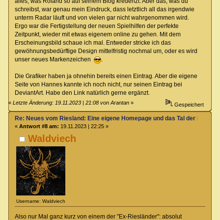
alles, was Roland so auf seinem Blog kredenzt. Aber das, was du
schreibst, war genau mein Eindruck, dass letztlich all das irgendwie
unterm Radar läuft und von vielen gar nicht wahrgenommen wird.
Ergo war die Fertigstellung der neuen Spielhilfen der perfekte
Zeitpunkt, wieder mit etwas eigenem online zu gehen. Mit dem
Erscheinungsbild schaue ich mal. Entweder stricke ich das
gewöhnungsbedürftige Design mittelfristig nochmal um, oder es wird
unser neues Markenzeichen
.
Die Grafiker haben ja ohnehin bereits einen Eintrag. Aber die eigene
Seite von Hannes kannte ich noch nicht, nur seinen Eintrag bei
DeviantArt. Habe den Link natürlich gerne ergänzt.
«
Letzte Änderung: 19.11.2023 | 21:08 von Arantan
»
Gespeichert
Re: Neues vom Riesland: Eine eigene Homepage und das Tal der Klagen
«
Antwort #8 am:
19.11.2023 | 22:25 »
Waldviech
Username: Waldviech
Also nur Mal ganz kurz von einem der "Ex-Riesländer": absolut