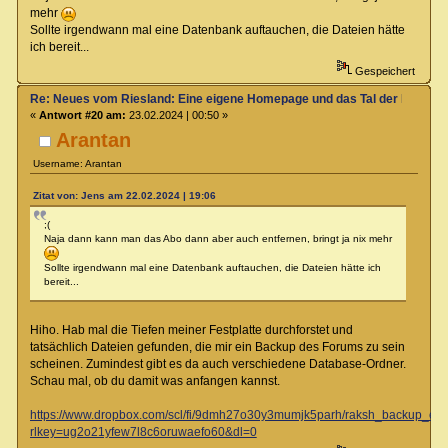
mehr
Sollte irgendwann mal eine Datenbank auftauchen, die Dateien hätte
ich bereit...
Gespeichert
Re: Neues vom Riesland: Eine eigene Homepage und das Tal der Klagen
«
Antwort #20 am:
23.02.2024 | 00:50 »
Arantan
Username: Arantan
Zitat von: Jens am 22.02.2024 | 19:06
;(
Naja dann kann man das Abo dann aber auch entfernen, bringt ja nix mehr
Sollte irgendwann mal eine Datenbank auftauchen, die Dateien hätte ich
bereit...
Hiho. Hab mal die Tiefen meiner Festplatte durchforstet und
tatsächlich Dateien gefunden, die mir ein Backup des Forums zu sein
scheinen. Zumindest gibt es da auch verschiedene Database-Ordner.
Schau mal, ob du damit was anfangen kannst.
https://www.dropbox.com/scl/fi/9dmh27o30y3mumjk5parh/raksh_backup_entp
rlkey=ug2o21yfew7l8c6oruwaefo60&dl=0