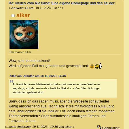
Re: Neues vom Riesland: Eine eigene Homepage und das Tal der Klagen
«
Antwort #1 am:
19.11.2023 | 10:37 »
aikar
Username: aikar
Wow, sehr beeindruckend!
Wird auf jeden Fall mal geladen und geschmöckert
Zitat von: Arantan am 18.11.2023 | 14:45
Anlässlich dieses Meilensteins haben wir uns eine neue Webseite
zugelegt, auf der erstmals sämtliche Rakshazar-Veröffentlichungen
strukturiert gelistet sind
Sorry, dass ich das sagen muss, aber die Webseite schaut leider
wenig ansprechend aus. Technisch ist sie mit Wordpress 6.4.1 up to
date, aber optisch ist sie 1990er. Evtl. doch einen fertigen modernen
Theme verwenden? Oder zumindest die knalligen Farben und
Farbverläufe raus.
«
Letzte Änderung: 19.11.2023 | 10:39 von aikar
»
Gespeichert