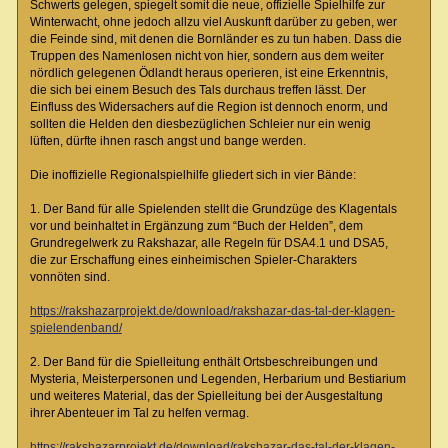
Schwerts gelegen, spiegelt somit die neue, offizielle Spielhilfe zur
Winterwacht, ohne jedoch allzu viel Auskunft darüber zu geben, wer
die Feinde sind, mit denen die Bornländer es zu tun haben. Dass die
Truppen des Namenlosen nicht von hier, sondern aus dem weiter
nördlich gelegenen Ödlandt heraus operieren, ist eine Erkenntnis,
die sich bei einem Besuch des Tals durchaus treffen lässt. Der
Einfluss des Widersachers auf die Region ist dennoch enorm, und
sollten die Helden den diesbezüglichen Schleier nur ein wenig
lüften, dürfte ihnen rasch angst und bange werden.
Die inoffizielle Regionalspielhilfe gliedert sich in vier Bände:
1. Der Band für alle Spielenden stellt die Grundzüge des Klagentals
vor und beinhaltet in Ergänzung zum “Buch der Helden”, dem
Grundregelwerk zu Rakshazar, alle Regeln für DSA4.1 und DSA5,
die zur Erschaffung eines einheimischen Spieler-Charakters
vonnöten sind.
https://rakshazarprojekt.de/download/rakshazar-das-tal-der-klagen-
spielendenband/
2. Der Band für die Spielleitung enthält Ortsbeschreibungen und
Mysteria, Meisterpersonen und Legenden, Herbarium und Bestiarium
und weiteres Material, das der Spielleitung bei der Ausgestaltung
ihrer Abenteuer im Tal zu helfen vermag.
https://rakshazarprojekt.de/download/rakshazar-das-tal-der-klagen-