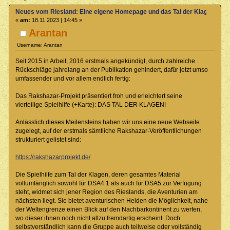
Neues vom Riesland: Eine eigene Homepage und das Tal der Klagen
«
am:
18.11.2023 | 14:45 »
Arantan
Username: Arantan
Seit 2015 in Arbeit, 2016 erstmals angekündigt, durch zahlreiche
Rückschläge jahrelang an der Publikation gehindert, dafür jetzt umso
umfassender und vor allem endlich fertig:
Das Rakshazar-Projekt präsentiert froh und erleichtert seine
vierteilige Spielhilfe (+Karte): DAS TAL DER KLAGEN!
Anlässlich dieses Meilensteins haben wir uns eine neue Webseite
zugelegt, auf der erstmals sämtliche Rakshazar-Veröffentlichungen
strukturiert gelistet sind:
https://rakshazarprojekt.de/
Die Spielhilfe zum Tal der Klagen, deren gesamtes Material
vollumfänglich sowohl für DSA4.1 als auch für DSA5 zur Verfügung
steht, widmet sich jener Region des Rieslands, die Aventurien am
nächsten liegt. Sie bietet aventurischen Helden die Möglichkeit, nahe
der Weltengrenze einen Blick auf den Nachbarkontinent zu werfen,
wo dieser ihnen noch nicht allzu fremdartig erscheint. Doch
selbstverständlich kann die Gruppe auch teilweise oder vollständig