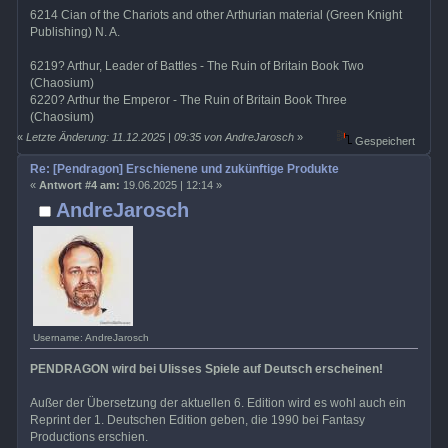
6214 Cian of the Chariots and other Arthurian material (Green Knight
Publishing) N. A.
6219? Arthur, Leader of Battles - The Ruin of Britain Book Two
(Chaosium)
6220? Arthur the Emperor - The Ruin of Britain Book Three
(Chaosium)
«
Letzte Änderung: 11.12.2025 | 09:35 von AndreJarosch
»
Gespeichert
Re: [Pendragon] Erschienene und zukünftige Produkte
«
Antwort #4 am:
19.06.2025 | 12:14 »
AndreJarosch
Username: AndreJarosch
PENDRAGON wird bei Ulisses Spiele auf Deutsch erscheinen!
Außer der Übersetzung der aktuellen 6. Edition wird es wohl auch ein
Reprint der 1. Deutschen Edition geben, die 1990 bei Fantasy
Productions erschien.