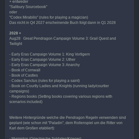
+ entweder
"Salibury Sourcebook"
oder
"Codex Mirabilis" (rules for playing a magician)
Das nicht in Q4 2027 erscheinende Buch folgt dann in Q1 2028
2028 +
Aug28 Great Pendragon Campaign Volume 3: Grail Quest and
Twilight
- Early Eras Campaign Volume 1: King Vortigern
- Early Eras Campaign Volume 2: Uther
- Early Eras Campaign Volume 3: Anarchy
- Book of Cornwall
- Book of Castles
- Codex Sanctus (rules for playing a saint)
- Book on Courtly Ladies and Knights (running lady/courtier
campaigns)
- Regions books (Setting books covering various regions with
scenarios included)
Weitere Hintergründe welche die Pendragon Regeln verwenden sind
geplant (wie schon mit "Paladin", dem Rollenspiel um die Ritter von
Karl dem Großen etabliert):
- Myrmidon (Griechische Soldaten/Krieger)