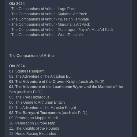
Okt 2024
- The Companions of Arthur - Logo Pack
- The Companions of Arthur - Alphabet Art Pack
- The Companions of Arthur - InDesign Template
- The Companions of Arthur - Marginalia Art Pack
- The Companions of Arthur - Pendragon Player's Map Art Pack
- The Companions of Arthur - Word Template
The Companions of Arthur
Okt 2024
01. Squires Rampant
02. The Adventure of the Arcadian Bull
03. The Adventure of the Craven Knight
(auch als PoD!)
04. The Adventure of the Loathsome Wyrm and the Machrel of the
Sea
(auch als PoD!)
05. The Tree Hazardous
06. This Guide to Arthurian Britain
07. The Adventure oft he Forester Knight
08. The Barnyard Tournament
(auch als PoD!)
09. Pendragon Mappa Mundi
10. Pendragon Europe Map
11. The Knights of the Hounds
12. Horse Racing Expanded