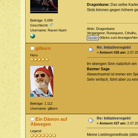
Dragonbane:
Das selbe Karten
Slots können gegen höhere get
Beiträge: 5.099
Geschlecht:
Aktiv: Dragonbane
Username: Raven Nash
Vergangene: Runequest, Cthulhu, 
(Klicke zum Anzeigen/Ver
Re: Initiativeregeln!
gilborn
«
Antwort #26 am:
2.07.20
Hero
Im strengen Sinn natürlich ein
Banner Sage
Abwechselnd ist immer ein Spi
Sehr einfach, führt aber zu ei
Beiträge: 1.112
Username: gilborn
Re: Initiativeregeln!
Ein Dämon auf
Abwegen
«
Antwort #27 am:
2.07.20
Legend
Meine Lieblingsmethode (üblich