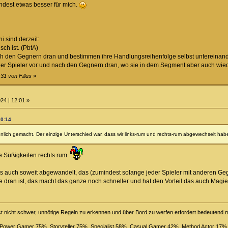
ndest etwas besser für mich.
 sind derzeit:
sch ist. (PbtA)
nach den Gegnern dran und bestimmen ihre Handlungsreihenfolge selbst untereinand
il der Spieler vor und nach den Gegnern dran, wo sie in dem Segment aber auch wie
31 von Fillus
»
24 | 12:01 »
10:14
nlich gemacht. Der einzige Unterschied war, dass wir links-rum und rechts-rum abgewechselt hab
ie Süßigkeiten rechts rum
as auch soweit abgewandelt, das (zumindest solange jeder Spieler mit anderen Ge
te dran ist, das macht das ganze noch schneller und hat den Vorteil das auch Ma
st nicht schwer, unnötige Regeln zu erkennen und über Bord zu werfen erfordert bedeutend
, Power Gamer 75%, Storyteller 75%, Specialist 58%, Casual Gamer 42%, Method Actor 17%