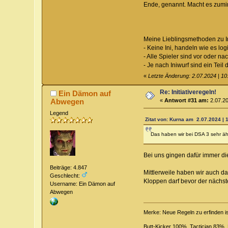
Ende, genannt. Macht es zumi
Meine Lieblingsmethoden zu Ini
- Keine Ini, handeln wie es logi
- Alle Spieler sind vor oder 
- Je nach Iniwurf sind ein Te
«
Letzte Änderung: 2.07.2024 | 10:
Re: Initiativeregeln!
Ein Dämon auf
Abwegen
«
Antwort #31 am:
2.07.20
Legend
Zitat von: Kurna am 2.07.2024 | 
Das haben wir bei DSA 3 sehr äh
Bei uns gingen dafür immer d
Beiträge: 4.847
Mittlerweile haben wir auch d
Geschlecht:
Kloppen darf bevor der nächs
Username: Ein Dämon auf
Abwegen
Merke: Neue Regeln zu erfinden i
Butt-Kicker 100%, Tactician 83%