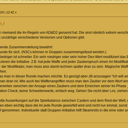
24 | 12:42 »
.
 niemand die Ini-Regeln von AD&D2 genannt hat. Die sind nämlich extrem versch
es unzählige verschiedene Versionen und Optionen gibt.
olgende Zusammenstellung bewährt:
e Runde für sich. (NSCs können in Gruppen zusammengefasst werden.)
iedriger ist schneller. Ein sehr niedriger oder sehr hoher Dex-Wert modifiziert das 
ieren die Initiative. Z.B. hat jede Waffe und jeder Zauberspruch einen Ini-Modifika
 der Modifikator, man muss also damit rechnen später dran zu sein. Magische Waf
chen.
as man in dieser Runde machen möchte. Es genügt aber zB anzusagen "ich will an
n dran ist. Wie auch bei Waffenangriffen muss man den Zauber vor dem Wurf ansa
berwirker zwischen der Ansage eines Zaubers und dem Erreichen seiner Ini-Phase _
tion Check, keine Schwellenwerte, einfach weg. Gehen Sie nicht über Los, ziehen
roße Auswirkungen auf die Spielbalance zwischen Castern und dem Rest der Welt, d
t es eben wichtig dass die Ini jede Runde gewürfelt wird und nicht nur einmal, sons
enommen. Individuelle statt Gruppen-Initiative hilft Steamrolls in die eine oder 