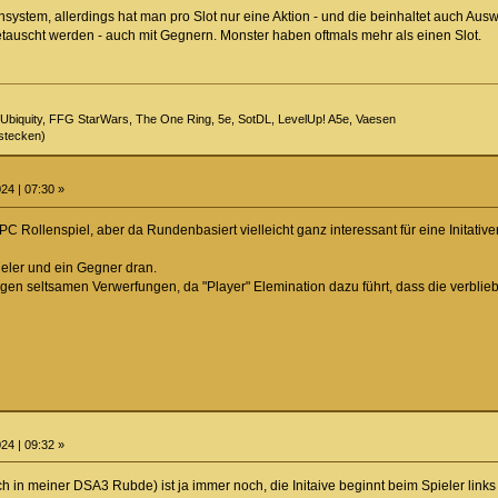
system, allerdings hat man pro Slot nur eine Aktion - und die beinhaltet auch Au
auscht werden - auch mit Gegnern. Monster haben oftmals mehr als einen Slot.
Ubiquity, FFG StarWars, The One Ring, 5e, SotDL, LevelUp! A5e, Vaesen
stecken)
24 | 07:30 »
 PC Rollenspiel, aber da Rundenbasiert vielleicht ganz interessant für eine Initat
eler und ein Gegner dran.
nigen seltsamen Verwerfungen, da "Player" Elemination dazu führt, dass die verbli
24 | 09:32 »
 in meiner DSA3 Rubde) ist ja immer noch, die Initaive beginnt beim Spieler links