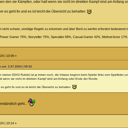
en den sie Kämpfen, oder halt wenn sie nicht im direkten Kampf sind am Anfang 
r es geht fix und es ist leicht die Übersicht zu behalten
st nicht schwer, unnötige Regeln zu erkennen und über Bord zu werfen erfordert bedeutend
, Power Gamer 75%, Storyteller 75%, Specialist 58%, Casual Gamer 42%, Method Actor 17%
24 | 10:09 »
n am 2.07.2024 | 09:32
n meiner DSA3 Rubde) ist ja immer noch, die Initaive beginnt beim Spieler links vom Spielleiter 
lt wenn sie nicht im direkten Kampf sind am Anfang oder Ende der Runde.
es geht fix und es ist leicht die Übersicht zu behalten
mständlich geht...
24 | 10:14 »