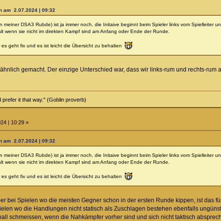
n am 2.07.2024 | 09:32
n meiner DSA3 Rubde) ist ja immer noch, die Initaive beginnt beim Spieler links vom Spielleiter 
lt wenn sie nicht im direkten Kampf sind am Anfang oder Ende der Runde.
es geht fix und es ist leicht die Übersicht zu behalten
ähnlich gemacht. Der einzige Unterschied war, dass wir links-rum und rechts-rum
prefer it that way." (Goblin proverb)
24 | 10:29 »
n am 2.07.2024 | 09:32
n meiner DSA3 Rubde) ist ja immer noch, die Initaive beginnt beim Spieler links vom Spielleiter 
lt wenn sie nicht im direkten Kampf sind am Anfang oder Ende der Runde.
es geht fix und es ist leicht die Übersicht zu behalten
r bei Spielen wo die meisten Gegner schon in der ersten Runde kippen, ist das für 
len wo die Handlungen nicht statisch als Zuschlagen bestehen ebenfalls ungünstig 
rball schmeissen, wenn die Nahkämpfer vorher sind und sich nicht taktisch absprec