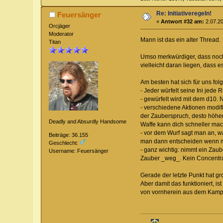
Re: Initiativeregeln!
Feuersänger
«
Antwort #32 am:
2.07.20
Orcjäger
Moderator
Mann ist das ein alter Thread
Titan
Umso merkwürdiger, dass noch
vielleicht daran liegen, dass 
Am besten hat sich für uns f
- Jeder würfelt seine Ini jed
- gewürfelt wird mit dem d10. N
- verschiedene Aktionen modifiz
der Zauberspruch, desto höher
Deadly and Absurdly Handsome
Waffe kann dich schneller ma
- vor dem Wurf sagt man an, w
Beiträge: 36.155
man dann entscheiden wenn ma
Geschlecht:
- ganz wichtig: nimmt ein Zau
Username: Feuersänger
Zauber _weg_. Kein Concentra
Gerade der letzte Punkt hat g
Aber damit das funktioniert, is
von vornherein aus dem Kampf g