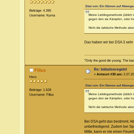
Zitat von: Ein Dämon auf Abwege
Beiträge: 4.395
Meine Lieblingsmethode (üblich i
Username: Kurna
gegen den sie Kämpfen, oder ha
Nicht die taktische Methode aber 
Das haben wir bei DSA 3 sehr 
"Only the good die young. The bad 
Re: Initiativeregeln!
Fillus
«
Antwort #30 am:
2.07.20
Hero
Zitat von: Ein Dämon auf Abwege
Beiträge: 1.628
Meine Lieblingsmethode (üblich i
Username: Fillus
gegen den sie Kämpfen, oder ha
Nicht die taktische Methode aber 
Bei DSA geht das bestimmt. Abe
unbefriedigend. Zudem bei Spie
Mitte, kann er nie einen Feue