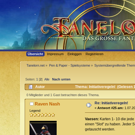
Übersicht
Impressum
Einloggen
Registrieren
Tanelorn.net
»
Pen & Paper - Spielsysteme
»
Systemübergreifende The
Seiten:
1
[
2
]
Alle
Nach unten
Autor
Thema: Initiativeregeln! (Gelesen 
0 Mitglieder und 1 Gast betrachten dieses Thema.
Re: Initiativeregeln!
Raven Nash
«
Antwort #25 am:
1.07.20
Legend
Vaesen:
Karten 1- 10 die jede
einen "Slot" zu haben. Jeder S
getauscht werden.