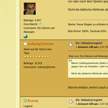
vor oder nach dem Spieler geg
Nicht die taktische Methode abe
Beiträge: 4.847
Geschlecht:
Merke: Neue Regeln zu erfinden i
Username: Ein Dämon auf
Butt-Kicker 100%, Tactician 83%
Abwegen
Re: Initiativeregeln!
nobody@home
«
Antwort #28 am:
2.07.20
Steht auf der Nerd-Liste
Titan
Zitat von: Ein Dämon auf Abwege
Meine Lieblingsmethode (üblich i
Beiträge: 15.811
gegen den sie Kämpfen, oder ha
Username: nobody@home
Nicht die taktische Methode aber 
Warum einfach, wenn's auch u
Re: Initiativeregeln!
Kurna
«
Antwort #29 am:
2.07.20
Legend