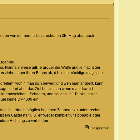
ieden von der bereits besprochenen 3E. Mag aber auch
Ergebnis.
tor. Normalerweise gilt, je größer die Waffe und je mächtiger
fen ziehen aber ihren Bonus ab, d.h. eine mächtige magische
greifen"; wohin man sich bewegt und wen man angreift, kann
gen, darf aber das Ziel bestimmen wenn man dran ist.
irgendwelchen_ Schaden, und sei es nur 1 Punkt, ist der
 Sie keine DM4000 ein.
a es hierdurch möglich ist, einen Zauberer zu unterbrechen.
t ist ein Caster halt u.U. entweder komplett unstoppable oder
andere Richtung zu verhindern.
Gespeichert