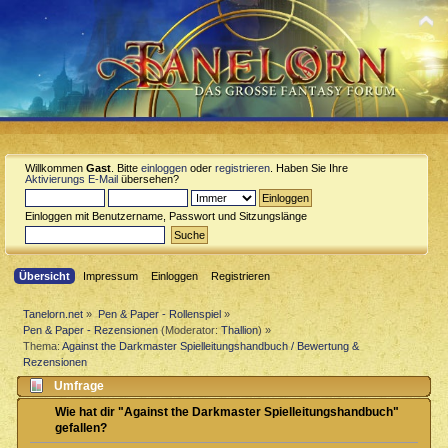
Willkommen
Gast
. Bitte
einloggen
oder
registrieren
. Haben Sie Ihre
Aktivierungs E-Mail
übersehen?
Einloggen mit Benutzername, Passwort und Sitzungslänge
Übersicht
Impressum
Einloggen
Registrieren
Tanelorn.net
»
Pen & Paper - Rollenspiel
»
Pen & Paper - Rezensionen
(Moderator:
Thallion
) »
Thema:
Against the Darkmaster Spielleitungshandbuch / Bewertung &
Rezensionen
Umfrage
Wie hat dir "Against the Darkmaster Spielleitungshandbuch"
gefallen?