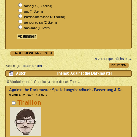
sehr gut (5 Sterne)
gut (4 Sterne)
zufriedenstellend (3 Sterne)
geht grad so (2 Sterne)
schlecht (1 Stern)
ERGEBNISSE ANZEIGEN
« vorheriges
nächstes »
DRUCKEN
Seiten: [
1
]
Nach unten
Autor
Thema: Against the Darkmaster
Spielleitungshandbuch / Bewertung & Rezensionen (Gelesen 500
0 Mitglieder und 1 Gast betrachten dieses Thema.
mal)
Against the Darkmaster Spielleitungshandbuch / Bewertung & Rezension
«
am:
6.03.2024 | 08:57 »
Thallion