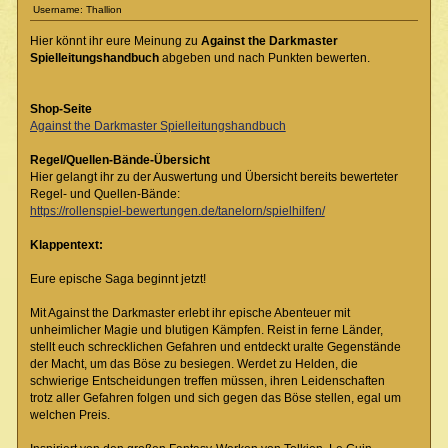
Username: Thallion
Hier könnt ihr eure Meinung zu
Against the Darkmaster
Spielleitungshandbuch
abgeben und nach Punkten bewerten.
Shop-Seite
Against the Darkmaster Spielleitungshandbuch
Regel/Quellen-Bände-Übersicht
Hier gelangt ihr zu der Auswertung und Übersicht bereits bewerteter
Regel- und Quellen-Bände:
https://rollenspiel-bewertungen.de/tanelorn/spielhilfen/
Klappentext:
Eure epische Saga beginnt jetzt!
Mit Against the Darkmaster erlebt ihr epische Abenteuer mit
unheimlicher Magie und blutigen Kämpfen. Reist in ferne Länder,
stellt euch schrecklichen Gefahren und entdeckt uralte Gegenstände
der Macht, um das Böse zu besiegen. Werdet zu Helden, die
schwierige Entscheidungen treffen müssen, ihren Leidenschaften
trotz aller Gefahren folgen und sich gegen das Böse stellen, egal um
welchen Preis.