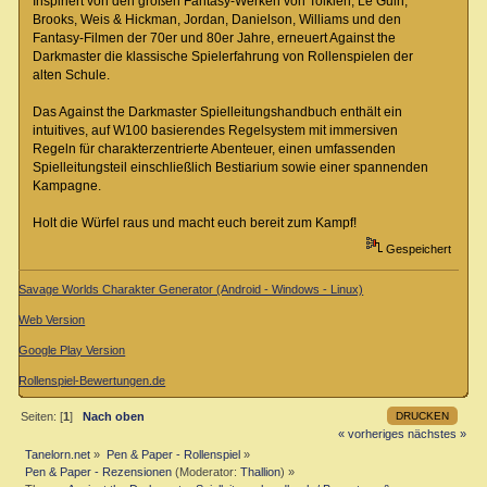
Inspiriert von den großen Fantasy-Werken von Tolkien, Le Guin,
Brooks, Weis & Hickman, Jordan, Danielson, Williams und den
Fantasy-Filmen der 70er und 80er Jahre, erneuert Against the
Darkmaster die klassische Spielerfahrung von Rollenspielen der
alten Schule.
Das Against the Darkmaster Spielleitungshandbuch enthält ein
intuitives, auf W100 basierendes Regelsystem mit immersiven
Regeln für charakterzentrierte Abenteuer, einen umfassenden
Spielleitungsteil einschließlich Bestiarium sowie einer spannenden
Kampagne.
Holt die Würfel raus und macht euch bereit zum Kampf!
Gespeichert
Savage Worlds Charakter Generator (Android - Windows - Linux)
Web Version
Google Play Version
Rollenspiel-Bewertungen.de
DRUCKEN
Seiten: [
1
]
Nach oben
« vorheriges
nächstes »
Tanelorn.net
»
Pen & Paper - Rollenspiel
»
Pen & Paper - Rezensionen
(Moderator:
Thallion
) »