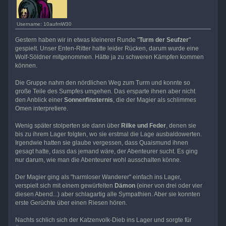
Username: 10aufmW30
Gestern haben wir in etwas kleinerer Runde "
Turm der Seufzer
"
gespielt. Unser Enten-Ritter hatte leider Rücken, darum wurde eine
Wolf-Söldner mitgenommen. Hätte ja zu schweren Kämpfen kommen
können.
Die Gruppe nahm den nördlichen Weg zum Turm und konnte so
große Teile des Sumpfes umgehen. Das ersparte ihnen aber nicht
den Anblick einer
Sonnenfinsternis
, die der Magier als schlimmes
Omen interpretiere.
Wenig später stolperten sie dann über
Rilke und Feder
, denen sie
bis zu ihrem Lager folgten, wo sie erstmal die Lage ausbaldowerten.
Irgendwie hatten sie glaube vergessen, dass Quaismund ihnen
gesagt hatte, dass das jemand wäre, der Abenteurer sucht. Es ging
nur darum, wie man die Abenteurer wohl ausschalten könne.
Der Magier ging als "harmloser Wanderer" einfach ins Lager,
verspielt sich mit einem gewürfelten
Dämon
(einer von drei oder vier
diesen Abend...) aber schlagartig alle Sympathien. Aber sie konnten
erste Gerüchte über einen Riesen hören.
Nachts schlich sich der Katzenvolk-Dieb ins Lager und sorgte für