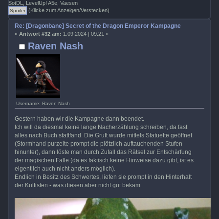
SotDL, LevelUp! A5e, Vaesen
(Klicke zum Anzeigen/Verstecken)
Re: [Dragonbane] Secret of the Dragon Emperor Kampagne
«
Antwort #32 am:
1.09.2024 | 09:21 »
Raven Nash
Username: Raven Nash
Gestern haben wir die Kampagne dann beendet.
Ich will da diesmal keine lange Nacherzählung schreiben, da fast
alles nach Buch stattfand. Die Gruft wurde mittels Statuette geöffnet
(Stormhand purzelte prompt die plötzlich auftauchenden Stufen
hinunter), dann löste man durch Zufall das Rätsel zur Entschärfung
der magischen Falle (da es faktisch keine Hinweise dazu gibt, ist es
eigentlich auch nicht anders möglich).
Endlich in Besitz des Schwertes, liefen sie prompt in den Hinterhalt
der Kultisten - was diesen aber nicht gut bekam.