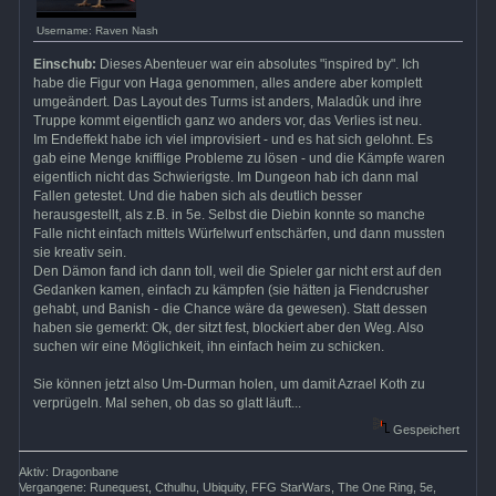
Username: Raven Nash
Einschub:
Dieses Abenteuer war ein absolutes "inspired by". Ich
habe die Figur von Haga genommen, alles andere aber komplett
umgeändert. Das Layout des Turms ist anders, Maladûk und ihre
Truppe kommt eigentlich ganz wo anders vor, das Verlies ist neu.
Im Endeffekt habe ich viel improvisiert - und es hat sich gelohnt. Es
gab eine Menge knifflige Probleme zu lösen - und die Kämpfe waren
eigentlich nicht das Schwierigste. Im Dungeon hab ich dann mal
Fallen getestet. Und die haben sich als deutlich besser
herausgestellt, als z.B. in 5e. Selbst die Diebin konnte so manche
Falle nicht einfach mittels Würfelwurf entschärfen, und dann mussten
sie kreativ sein.
Den Dämon fand ich dann toll, weil die Spieler gar nicht erst auf den
Gedanken kamen, einfach zu kämpfen (sie hätten ja Fiendcrusher
gehabt, und Banish - die Chance wäre da gewesen). Statt dessen
haben sie gemerkt: Ok, der sitzt fest, blockiert aber den Weg. Also
suchen wir eine Möglichkeit, ihn einfach heim zu schicken.
Sie können jetzt also Um-Durman holen, um damit Azrael Koth zu
verprügeln. Mal sehen, ob das so glatt läuft...
Gespeichert
Aktiv: Dragonbane
Vergangene: Runequest, Cthulhu, Ubiquity, FFG StarWars, The One Ring, 5e,