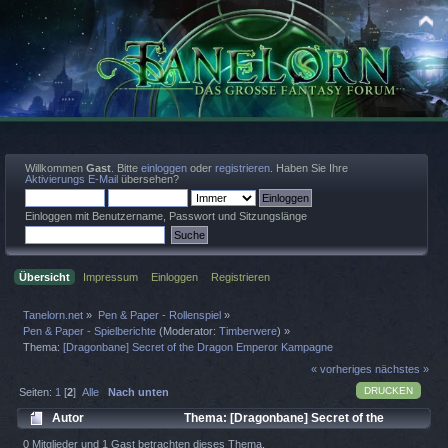
Willkommen
Gast
. Bitte
einloggen
oder
registrieren
. Haben Sie Ihre
Aktivierungs E-Mail
übersehen?
Einloggen mit Benutzername, Passwort und Sitzungslänge
Übersicht
Impressum
Einloggen
Registrieren
Tanelorn.net
»
Pen & Paper - Rollenspiel
»
Pen & Paper - Spielberichte
(Moderator:
Timberwere
) »
Thema:
[Dragonbane] Secret of the Dragon Emperor Kampagne
« vorheriges
nächstes »
DRUCKEN
Seiten:
1
[
2
]
Alle
Nach unten
Autor
Thema: [Dragonbane] Secret of the
Dragon Emperor Kampagne (Gelesen 5907 mal)
0 Mitglieder und 1 Gast betrachten dieses Thema.