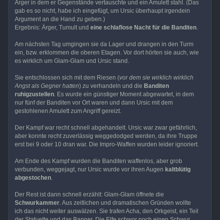
Ärger in dem er Gegenstände vertauschte und ein Amulett stahl. (Das
gab es so nicht, habe ich eingefügt, um Ursic überhaupt irgendein
Argument an die Hand zu geben.)
Ergebnis: Ärger, Tumult und
eine schlaflose Nacht für die Banditen
.
Am nächsten Tag umgingen sie da Lager und drangen in den Turm
ein, bzw. erklommen die oberen Etagen. Vor dort hörten sie auch, wie
es wirklich um Glam-Glam und Ursic stand.
Sie entschlossen sich mit dem Riesen (
vor dem sie wirklich wirklich
Angst als Gegner hatten
) zu verhandeln und die
Banditen
ruhigzustellen
. Es wurde ein günstiger Moment abgewartet, in dem
nur fünf der Banditen vor Ort waren und dann Ursic mit dem
gestohlenen Amulett zum Angriff gereizt.
Der Kampf war recht schnell abgehandelt. Ursic war zwar gefährlich,
aber konnte recht zuverlässig weggedodged werden, da ihre Truppe
erst bei 9 oder 10 dran war. Die Impro-Waffen wurden leider ignoriert.
Am Ende des Kampf wurden die Banditen waffenlos, aber grob
verbunden, weggejagt, nur Ursic wurde vor ihren Augen
kaltblütig
abgestochen
.
Der Rest ist dann schnell erzählt: Glam-Glam öffnete die
Schwurkammer
. Aus zeitlichen und dramatischen Gründen wollte
ich das nicht weiter auswälzen. Sie trafen Acha, den Orkgeist, ein Teil
der Statuette und das Banner. Die Elfe schwor noch einen Schwur,