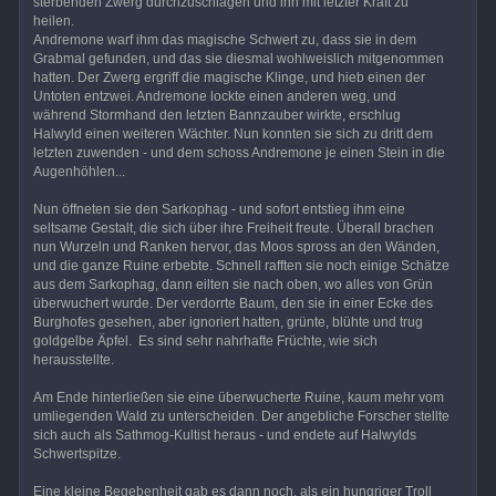
sterbenden Zwerg durchzuschlagen und ihn mit letzter Kraft zu
heilen.
Andremone warf ihm das magische Schwert zu, dass sie in dem
Grabmal gefunden, und das sie diesmal wohlweislich mitgenommen
hatten. Der Zwerg ergriff die magische Klinge, und hieb einen der
Untoten entzwei. Andremone lockte einen anderen weg, und
während Stormhand den letzten Bannzauber wirkte, erschlug
Halwyld einen weiteren Wächter. Nun konnten sie sich zu dritt dem
letzten zuwenden - und dem schoss Andremone je einen Stein in die
Augenhöhlen...
Nun öffneten sie den Sarkophag - und sofort entstieg ihm eine
seltsame Gestalt, die sich über ihre Freiheit freute. Überall brachen
nun Wurzeln und Ranken hervor, das Moos spross an den Wänden,
und die ganze Ruine erbebte. Schnell rafften sie noch einige Schätze
aus dem Sarkophag, dann eilten sie nach oben, wo alles von Grün
überwuchert wurde. Der verdorrte Baum, den sie in einer Ecke des
Burghofes gesehen, aber ignoriert hatten, grünte, blühte und trug
goldgelbe Äpfel. Es sind sehr nahrhafte Früchte, wie sich
herausstellte.
Am Ende hinterließen sie eine überwucherte Ruine, kaum mehr vom
umliegenden Wald zu unterscheiden. Der angebliche Forscher stellte
sich auch als Sathmog-Kultist heraus - und endete auf Halwylds
Schwertspitze.
Eine kleine Begebenheit gab es dann noch, als ein hungriger Troll