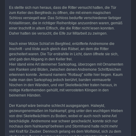
Es stellte sich nun heraus, dass die Ritter versucht hatten, die Tür
zum Keller des Bergfrieds zu öffnen, die mit einem magischen
Schloss versiegelt war. Das Schloss bedurfte verschiedener farbiger
Kristalllinsen, die in richtiger Reihenfolge anzuordnen waren, gemäß
einer Inschrift in altem Elflisch, die die Ritter nicht lesen konnten.
Daher hatten sie versucht, die Elfe zur Mitarbeit zu zwingen.
Nach einer Mütze Schlaf im Bergfried, entzifferte Andremone die
Inschrift - und löste auch gleich das Rätsel, an dem die Ritter
gescheitert waren. Die Tür erstrahlte in Licht, dann öffnete sie sich,
und gab den Abgang in den Keller frei.
Hier stand eine Art steinerner Sarkophag, überzogen mit Ornamenten
von Ranken und Blüten, zwischen denen Andremone Schriftzeichen
erkennen konnte. Jemand namens "Rotlaug" sollte hier liegen. Kaum
hatte man den Sarkophag jedoch berührt, barsten vermauerte
Nischen in den Wänden, und vier Skelettwächter traten heraus, in
rostige Kettenhemden gehüllt, mit verrosteten Klingen in den
beinernen Händen.
Der Kampf wäre beinahe schlecht ausgegangen. Halwyld,
gezwungenermaßen im Nahkampf, ging unter den wuchtigen Hieben
von drei Skelettwächtern zu Boden, wobei er auch noch seine Axt
beschädigte. Andremone war schwer geschwächt, konnte sich nur
nochaus dem Nahkampf befreien und Stormhand hatte nicht mehr
viel Kraft für Zauber. Dennoch gelang es dem Wolfsblut, sich zu dem