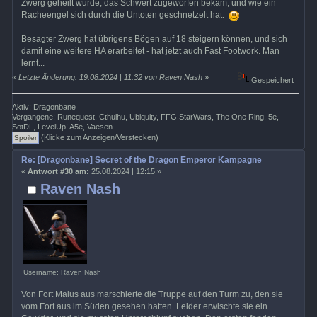
Zwerg geheilt wurde, das Schwert zugeworfen bekam, und wie ein
Racheengel sich durch die Untoten geschnetzelt hat.
Besagter Zwerg hat übrigens Bögen auf 18 steigern können, und sich
damit eine weitere HA erarbeitet - hat jetzt auch Fast Footwork. Man
lernt...
«
Letzte Änderung: 19.08.2024 | 11:32 von Raven Nash
»
Gespeichert
Aktiv: Dragonbane
Vergangene: Runequest, Cthulhu, Ubiquity, FFG StarWars, The One Ring, 5e,
SotDL, LevelUp! A5e, Vaesen
(Klicke zum Anzeigen/Verstecken)
Re: [Dragonbane] Secret of the Dragon Emperor Kampagne
«
Antwort #30 am:
25.08.2024 | 12:15 »
Raven Nash
Username: Raven Nash
Von Fort Malus aus marschierte die Truppe auf den Turm zu, den sie
vom Fort aus im Süden gesehen hatten. Leider erwischte sie ein