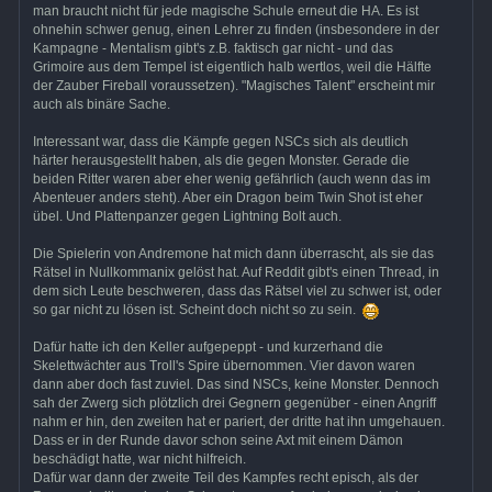
man braucht nicht für jede magische Schule erneut die HA. Es ist
ohnehin schwer genug, einen Lehrer zu finden (insbesondere in der
Kampagne - Mentalism gibt's z.B. faktisch gar nicht - und das
Grimoire aus dem Tempel ist eigentlich halb wertlos, weil die Hälfte
der Zauber Fireball voraussetzen). "Magisches Talent" erscheint mir
auch als binäre Sache.
Interessant war, dass die Kämpfe gegen NSCs sich als deutlich
härter herausgestellt haben, als die gegen Monster. Gerade die
beiden Ritter waren aber eher wenig gefährlich (auch wenn das im
Abenteuer anders steht). Aber ein Dragon beim Twin Shot ist eher
übel. Und Plattenpanzer gegen Lightning Bolt auch.
Die Spielerin von Andremone hat mich dann überrascht, als sie das
Rätsel in Nullkommanix gelöst hat. Auf Reddit gibt's einen Thread, in
dem sich Leute beschweren, dass das Rätsel viel zu schwer ist, oder
so gar nicht zu lösen ist. Scheint doch nicht so zu sein.
Dafür hatte ich den Keller aufgepeppt - und kurzerhand die
Skelettwächter aus Troll's Spire übernommen. Vier davon waren
dann aber doch fast zuviel. Das sind NSCs, keine Monster. Dennoch
sah der Zwerg sich plötzlich drei Gegnern gegenüber - einen Angriff
nahm er hin, den zweiten hat er pariert, der dritte hat ihn umgehauen.
Dass er in der Runde davor schon seine Axt mit einem Dämon
beschädigt hatte, war nicht hilfreich.
Dafür war dann der zweite Teil des Kampfes recht episch, als der