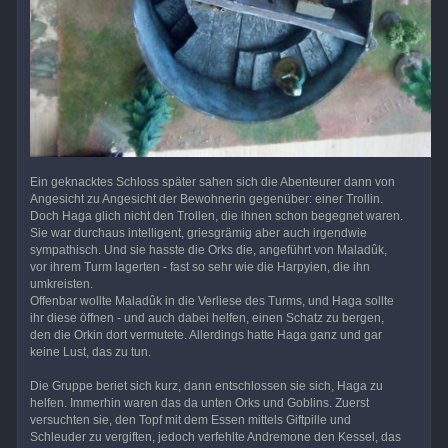
Ein geknacktes Schloss später sahen sich die Abenteurer dann von
Angesicht zu Angesicht der Bewohnerin gegenüber: einer Trollin.
Doch Haga glich nicht den Trollen, die ihnen schon begegnet waren.
Sie war durchaus intelligent, griesgrämig aber auch irgendwie
sympathisch. Und sie hasste die Orks die, angeführt von Maladûk,
vor ihrem Turm lagerten - fast so sehr wie die Harpyien, die ihn
umkreisten.
Offenbar wollte Maladûk in die Verliese des Turms, und Haga sollte
ihr diese öffnen - und auch dabei helfen, einen Schatz zu bergen,
den die Orkin dort vermutete. Allerdings hatte Haga ganz und gar
keine Lust, das zu tun.
Die Gruppe beriet sich kurz, dann entschlossen sie sich, Haga zu
helfen. Immerhin waren das da unten Orks und Goblins. Zuerst
versuchten sie, den Topf mit dem Essen mittels Giftpille und
Schleuder zu vergiften, jedoch verfehlte Andremone den Kessel, das