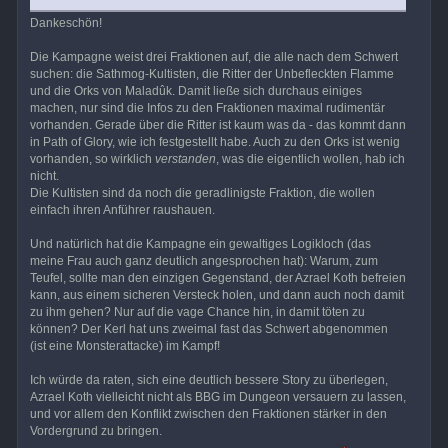
Dankeschön!
Die Kampagne weist drei Fraktionen auf, die alle nach dem Schwert
suchen: die Sathmog-Kultisten, die Ritter der Unbefleckten Flamme
und die Orks von Maladûk. Damit ließe sich durchaus einiges
machen, nur sind die Infos zu den Fraktionen maximal rudimentär
vorhanden. Gerade über die Ritter ist kaum was da - das kommt dann
in Path of Glory, wie ich festgestellt habe. Auch zu den Orks ist wenig
vorhanden, so wirklich
verstanden
, was die eigentlich wollen, hab ich
nicht.
Die Kultisten sind da noch die geradlinigste Fraktion, die wollen
einfach ihren Anführer raushauen.
Und natürlich hat die Kampagne ein gewaltiges Logikloch (das
meine Frau auch ganz deutlich angesprochen hat): Warum, zum
Teufel, sollte man den einzigen Gegenstand, der Azrael Koth befreien
kann, aus einem sicheren Versteck holen, und dann auch noch damit
zu ihm gehen? Nur auf die vage Chance hin, in damit töten zu
können? Der Kerl hat uns zweimal fast das Schwert abgenommen
(ist eine Monsterattacke) im Kampf!
Ich würde da raten, sich eine deutlich bessere Story zu überlegen,
Azrael Koth vielleicht nicht als BBG im Dungeon versauern zu lassen,
und vor allem den Konflikt zwischen den Fraktionen stärker in den
Vordergrund zu bringen.