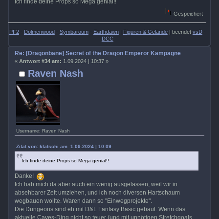
Ich finde deine Props so Mega genial!!
Gespeichert
PF2
-
Dolmenwood
-
Symbaroum
-
Earthdawn
|
Figuren & Gelände
| beendet
vsD
-
DCC
Re: [Dragonbane] Secret of the Dragon Emperor Kampagne
«
Antwort #34 am:
1.09.2024 | 10:37 »
Raven Nash
Username: Raven Nash
Zitat von: klatschi am 1.09.2024 | 10:09
Ich finde deine Props so Mega genial!!
Danke!
Ich hab mich da aber auch ein wenig ausgelassen, weil wir in
absehbarer Zeit umziehen, und ich noch diversen Hartschaum
wegbauen wollte. Waren dann so "Einwegprojekte".
Die Dungeons sind eh mit D&L Fantasy Basic gebaut. Wenn das
aktuelle Caves-Ding nicht so teuer (und mit unnötigen Stretchgoals