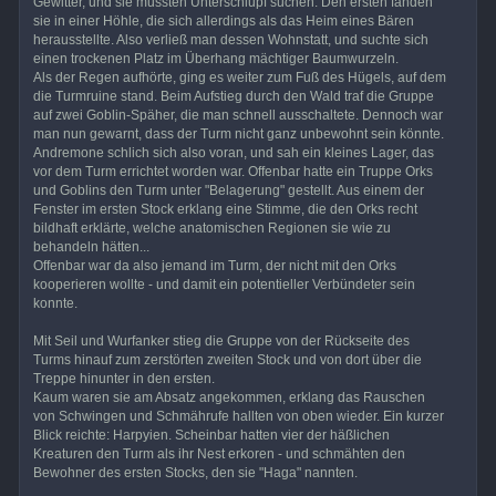
Gewitter, und sie mussten Unterschlupf suchen. Den ersten fanden
sie in einer Höhle, die sich allerdings als das Heim eines Bären
herausstellte. Also verließ man dessen Wohnstatt, und suchte sich
einen trockenen Platz im Überhang mächtiger Baumwurzeln.
Als der Regen aufhörte, ging es weiter zum Fuß des Hügels, auf dem
die Turmruine stand. Beim Aufstieg durch den Wald traf die Gruppe
auf zwei Goblin-Späher, die man schnell ausschaltete. Dennoch war
man nun gewarnt, dass der Turm nicht ganz unbewohnt sein könnte.
Andremone schlich sich also voran, und sah ein kleines Lager, das
vor dem Turm errichtet worden war. Offenbar hatte ein Truppe Orks
und Goblins den Turm unter "Belagerung" gestellt. Aus einem der
Fenster im ersten Stock erklang eine Stimme, die den Orks recht
bildhaft erklärte, welche anatomischen Regionen sie wie zu
behandeln hätten...
Offenbar war da also jemand im Turm, der nicht mit den Orks
kooperieren wollte - und damit ein potentieller Verbündeter sein
konnte.
Mit Seil und Wurfanker stieg die Gruppe von der Rückseite des
Turms hinauf zum zerstörten zweiten Stock und von dort über die
Treppe hinunter in den ersten.
Kaum waren sie am Absatz angekommen, erklang das Rauschen
von Schwingen und Schmährufe hallten von oben wieder. Ein kurzer
Blick reichte: Harpyien. Scheinbar hatten vier der häßlichen
Kreaturen den Turm als ihr Nest erkoren - und schmähten den
Bewohner des ersten Stocks, den sie "Haga" nannten.