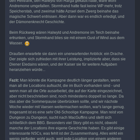
den Heiltrank, den Halwyld von Harga gekauft hatte, wäre wohl
Andremone umgefallen. Stormhand hatte fast keine WP mehr, trotz
Speicherstab, und zweimal hätte Azrael dem Zwerg beinahe das
magische Schwert entrissen. Aber dann war es endlich erledigt, und
der Dämonenknecht Geschichte.
Beim Rückweg wären Halwyld und Andremone im Teich beinahe
ertrunken, und Stormhand blies sie mit einem Gust of Wind aus dem
Wasser.
Draußen erwartete sie dann ein unerwartender Anblick: ein Drache.
Der zeigte sich zufrieden mit ihrer Leistung, implizierte aber, dass sie
Diener Eledains wären, und der Kaiser sie für weitere Aufgaben
heranziehen würde...
Fazit:
Man könnte die Kampagne deutlich länger gestalten, wenn
man all die Locations aufsucht, die im Buch vorhanden sind - und
wenn man all die Orte ausarbeitet, die auf der Karte eingezeichnet,
aber nicht beschrieben sind, noch mindestens doppelt so lange. Da
das aber die Sommerpause überbrücken sollte, und wir nächste
Woche wieder mit Vaesen weitermachen wollen, war's lange genug.
Insgesamt ist es eine sehr Old-Schoolige Kampagne. Man reist von
Dungeon zu Dungeon, sucht nach MacGuffins und stellt sich
schließlich dem BBG. Besonders viel Story gibt es nicht, obwohl
manche der Locations ihre eigene Geschichte haben. Es gibt einige
interessante NSCs, was fehlt ist der Zusammenhang. Alles wirkt ein
wenig zerfaster, wohl auch, weil jede Location von einem anderen