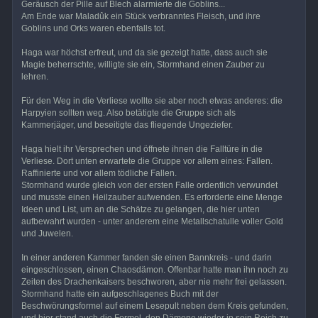
Geräusch der Pille auf Blech alarmierte die Goblins...
Am Ende war Maladûk ein Stück verbranntes Fleisch, und ihre
Goblins und Orks waren ebenfalls tot.
Haga war höchst erfreut, und da sie gezeigt hatte, dass auch sie
Magie beherrschte, willigte sie ein, Stormhand einen Zauber zu
lehren.
Für den Weg in die Verliese wollte sie aber noch etwas anderes: die
Harpyien sollten weg. Also betätigte die Gruppe sich als
Kammerjäger, und beseitigte das fliegende Ungeziefer.
Haga hielt ihr Versprechen und öffnete ihnen die Falltüre in die
Verliese. Dort unten erwartete die Gruppe vor allem eines: Fallen.
Raffinierte und vor allem tödliche Fallen.
Stormhand wurde gleich von der ersten Falle ordentlich verwundet
und musste einen Heilzauber aufwenden. Es erforderte eine Menge
Ideen und List, um an die Schätze zu gelangen, die hier unten
aufbewahrt wurden - unter anderem eine Metallschatulle voller Gold
und Juwelen.
In einer anderen Kammer fanden sie einen Bannkreis - und darin
eingeschlossen, einen Chaosdämon. Offenbar hatte man ihn noch zu
Zeiten des Drachenkaisers beschworen, aber nie mehr frei gelassen.
Stormhand hatte ein aufgeschlagenes Buch mit der
Beschwörungsformel auf einem Lesepult neben dem Kreis gefunden,
und hier stand auch die Formel, den Dämone wieder in sein Reich zu