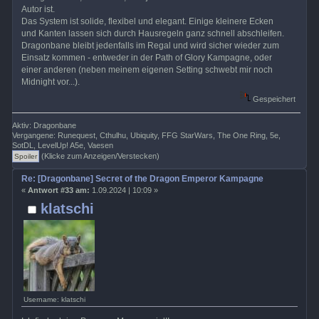
Autor ist.
Das System ist solide, flexibel und elegant. Einige kleinere Ecken
und Kanten lassen sich durch Hausregeln ganz schnell abschleifen.
Dragonbane bleibt jedenfalls im Regal und wird sicher wieder zum
Einsatz kommen - entweder in der Path of Glory Kampagne, oder
einer anderen (neben meinem eigenen Setting schwebt mir noch
Midnight vor...).
Gespeichert
Aktiv: Dragonbane
Vergangene: Runequest, Cthulhu, Ubiquity, FFG StarWars, The One Ring, 5e,
SotDL, LevelUp! A5e, Vaesen
(Klicke zum Anzeigen/Verstecken)
Re: [Dragonbane] Secret of the Dragon Emperor Kampagne
«
Antwort #33 am:
1.09.2024 | 10:09 »
klatschi
Username: klatschi