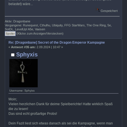
belastet) wäre...
Gespeichert
Aktiv: Dragonbane
Vergangene: Runequest, Cthulhu, Ubiquity, FFG StarWars, The One Ring, 5e,
SotDL, LevelUp! A5e, Vaesen
(Klicke zum Anzeigen/Verstecken)
Re: [Dragonbane] Secret of the Dragon Emperor Kampagne
«
Antwort #35 am:
2.09.2024 | 10:47 »
Sphyxis
Username: Sphyixs
Moin;
Vielen herzlichen Dank für deime Spielberichte! Hatte wirklich Spaß
die zu lesen!
Das sind echt großartige Probs!
Dein Fazit liest sich etwas danach als sei die Kampagne, wenn man