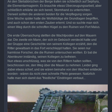
An den Steilabbrüchen der Berge trafen sie schließlich auf Sephyra,
die Elementarmagierin. Es brauchte etwas Überzeugungsarbeit, aber
schließlich erklärte sie sich bereit, Stormhand zu unterrichten.
Derweil sollten die anderen beiden für die Verpflegung sorgen.
Eine Woche später hatte die Wolfsblütige die Grundlagen begriffen,
und auch schon den ersten Zauber erlernt. Und so suchte man sich
einen Weg durch die schroffen Hügel zu den Ruinen von Fort Malus.
Die erste Überraschung stellten die Wachtposten auf den Mauern
dar. Die zweite ein Mann, der sich im Gebüsch versteckt hatte und
der Gruppe eine Geschichte von seinem Kollegen erzählt, den die
Ritter gewaltsam in das Fort verschleppt hatten. Sie seien nur
harmlose Forscher, die die Ruinen untersuchen wollten. Er bat die
Abenteurer inständig, seinen Kollegen zu befreien.
Nun etwas unschlüssig, was sie von den Rittern halten sollten,
beschlossen sie, den Weg über die Mauer zu nehmen. Leider ging
dabei etwas schief, und sie wären beinahe von den Wachen entdeckt
worden - wären da nicht zwei schnelle Pfeile gewesen. Natürlich
hatte man sich damit das "friedliche" Eindringen verbaut...