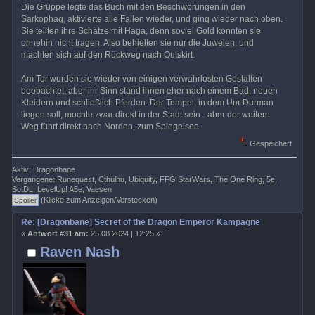
Die Gruppe legte das Buch mit den Beschwörungen in den
Sarkophag, aktivierte alle Fallen wieder, und ging wieder nach oben.
Sie teilten ihre Schätze mit Haga, denn soviel Gold konnten sie
ohnehin nicht tragen. Also behielten sie nur die Juwelen, und
machten sich auf den Rückweg nach Outskirt.
Am Tor wurden sie wieder von einigen verwahrlosten Gestalten
beobachtet, aber ihr Sinn stand ihnen eher nach einem Bad, neuen
Kleidern und schließlich Pferden. Der Tempel, in dem Um-Durman
liegen soll, mochte zwar direkt in der Stadt sein - aber der weitere
Weg führt direkt nach Norden, zum Spiegelsee.
Gespeichert
Aktiv: Dragonbane
Vergangene: Runequest, Cthulhu, Ubiquity, FFG StarWars, The One Ring, 5e,
SotDL, LevelUp! A5e, Vaesen
(Klicke zum Anzeigen/Verstecken)
Re: [Dragonbane] Secret of the Dragon Emperor Kampagne
«
Antwort #31 am:
25.08.2024 | 12:25 »
Raven Nash