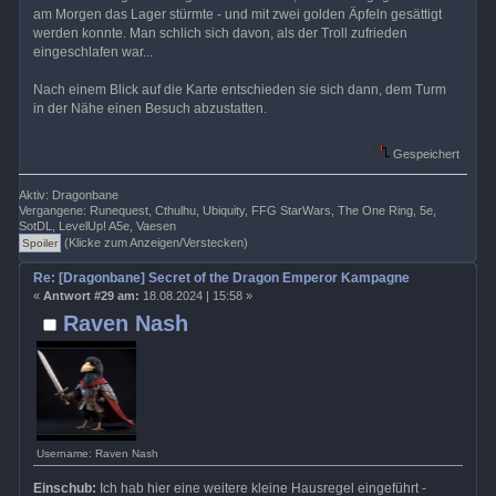
am Morgen das Lager stürmte - und mit zwei golden Äpfeln gesättigt
werden konnte. Man schlich sich davon, als der Troll zufrieden
eingeschlafen war...
Nach einem Blick auf die Karte entschieden sie sich dann, dem Turm
in der Nähe einen Besuch abzustatten.
Gespeichert
Aktiv: Dragonbane
Vergangene: Runequest, Cthulhu, Ubiquity, FFG StarWars, The One Ring, 5e,
SotDL, LevelUp! A5e, Vaesen
(Klicke zum Anzeigen/Verstecken)
Re: [Dragonbane] Secret of the Dragon Emperor Kampagne
«
Antwort #29 am:
18.08.2024 | 15:58 »
Raven Nash
Username: Raven Nash
Einschub:
Ich hab hier eine weitere kleine Hausregel eingeführt -