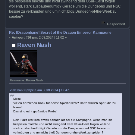
sie bespielen möchte und nicht zwingend dem OSar-Geist folgen
wollend, stark ausbaubedürftig? Gerade um die Dungeons und NSC
besser zu verknüpfen und um nicht bloß Dungeon-of-the-Week zu
spielen?
Gespeichert
Re: [Dragonbane] Secret of the Dragon Emperor Kampagne
«
Antwort #36 am:
2.09.2024 | 11:02 »
Raven Nash
Username: Raven Nash
Zitat von: Sphyxis am 2.09.2024 | 10:47
Moin;
Vielen herzlichen Dank für deime Spielberichte! Hatte wirklich Spaß die zu
lesen!
Das sind echt großartige Probs!
Dein Fazit liest sich etwas danach als sei die Kampagne, wenn man sie
bespielen möchte und nicht zwingend dem OSar-Geist folgen wollend,
stark ausbaubedürftig? Gerade um die Dungeons und NSC besser zu
verknüpfen und um nicht bloß Dungeon-of-the-Week zu spielen?