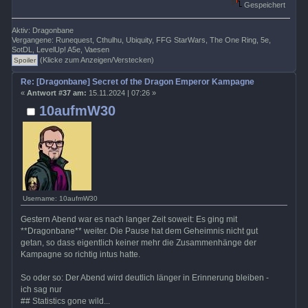
Gespeichert
Aktiv: Dragonbane
Vergangene: Runequest, Cthulhu, Ubiquity, FFG StarWars, The One Ring, 5e,
SotDL, LevelUp! A5e, Vaesen
(Klicke zum Anzeigen/Verstecken)
Re: [Dragonbane] Secret of the Dragon Emperor Kampagne
«
Antwort #37 am:
15.11.2024 | 07:26 »
10aufmW30
Username: 10aufmW30
Gestern Abend war es nach langer Zeit soweit: Es ging mit
**Dragonbane** weiter. Die Pause hat dem Geheimnis nicht gut
getan, so dass eigentlich keiner mehr die Zusammenhänge der
Kampagne so richtig intus hatte.
So oder so: Der Abend wird deutlich länger in Erinnerung bleiben -
ich sag nur
## Statistics gone wild...