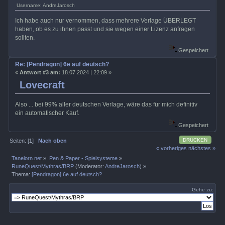
Username: AndreJarosch
Ich habe auch nur vernommen, dass mehrere Verlage ÜBERLEGT
haben, ob es zu ihnen passt und sie wegen einer Lizenz anfragen
sollten.
Gespeichert
Re: [Pendragon] 6e auf deutsch?
«
Antwort #3 am:
18.07.2024 | 22:09 »
Lovecraft
Also ... bei 99% aller deutschen Verlage, wäre das für mich definitiv
ein automatischer Kauf.
Gespeichert
DRUCKEN
Seiten: [
1
]
Nach oben
« vorheriges
nächstes »
Tanelorn.net
»
Pen & Paper - Spielsysteme
»
RuneQuest/Mythras/BRP
(Moderator:
AndreJarosch
) »
Thema:
[Pendragon] 6e auf deutsch?
Gehe zu: