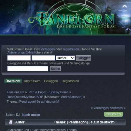
Willkommen
Gast
. Bitte
einloggen
oder
registrieren
. Haben Sie Ihre
Aktivierungs E-Mail
übersehen?
Einloggen mit Benutzername, Passwort und Sitzungslänge
Übersicht
Impressum
Einloggen
Registrieren
Tanelorn.net
»
Pen & Paper - Spielsysteme
»
RuneQuest/Mythras/BRP
(Moderator:
AndreJarosch
) »
Thema:
[Pendragon] 6e auf deutsch?
« vorheriges
nächstes »
DRUCKEN
Seiten: [
1
]
Nach unten
Autor
Thema: [Pendragon] 6e auf deutsch?
(Gelesen 637 mal)
0 Mitglieder und 1 Gast betrachten dieses Thema.