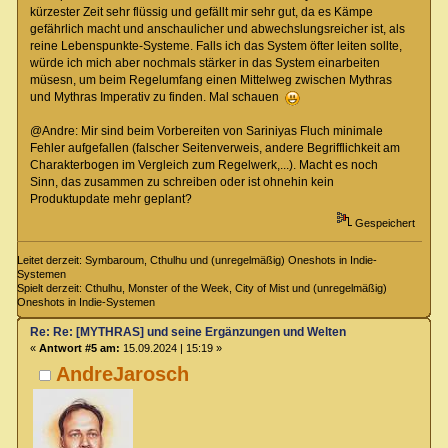
kürzester Zeit sehr flüssig und gefällt mir sehr gut, da es Kämpe
gefährlich macht und anschaulicher und abwechslungsreicher ist, als
reine Lebenspunkte-Systeme. Falls ich das System öfter leiten sollte,
würde ich mich aber nochmals stärker in das System einarbeiten
müsesn, um beim Regelumfang einen Mittelweg zwischen Mythras
und Mythras Imperativ zu finden. Mal schauen
@Andre: Mir sind beim Vorbereiten von Sariniyas Fluch minimale
Fehler aufgefallen (falscher Seitenverweis, andere Begrifflichkeit am
Charakterbogen im Vergleich zum Regelwerk,...). Macht es noch
Sinn, das zusammen zu schreiben oder ist ohnehin kein
Produktupdate mehr geplant?
Gespeichert
Leitet derzeit: Symbaroum, Cthulhu und (unregelmäßig) Oneshots in Indie-
Systemen
Spielt derzeit: Cthulhu, Monster of the Week, City of Mist und (unregelmäßig)
Oneshots in Indie-Systemen
Re: Re: [MYTHRAS] und seine Ergänzungen und Welten
«
Antwort #5 am:
15.09.2024 | 15:19 »
AndreJarosch