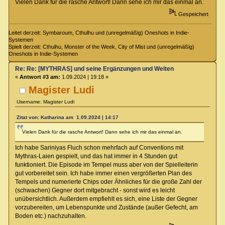
Vielen Dank für die rasche Antwort! Dann sehe ich mir das einmal an.
Gespeichert
Leitet derzeit: Symbaroum, Cthulhu und (unregelmäßig) Oneshots in Indie-
Systemen
Spielt derzeit: Cthulhu, Monster of the Week, City of Mist und (unregelmäßig)
Oneshots in Indie-Systemen
Re: Re: [MYTHRAS] und seine Ergänzungen und Welten
«
Antwort #3 am:
1.09.2024 | 19:18 »
Magister Ludi
Username: Magister Ludi
Zitat von: Katharina am 1.09.2024 | 14:17
Vielen Dank für die rasche Antwort! Dann sehe ich mir das einmal an.
Ich habe Sariniyas Fluch schon mehrfach auf Conventions mit
Mythras-Laien gespielt, und das hat immer in 4 Stunden gut
funktioniert. Die Episode im Tempel muss aber von der Spielleiterin
gut vorbereitet sein. Ich habe immer einen vergrößerten Plan des
Tempels und numerierte Chips oder Ähnliches für die große Zahl der
(schwachen) Gegner dort mitgebracht - sonst wird es leicht
unübersichtlich. Außerdem empfiehlt es sich, eine Liste der Gegner
vorzubereiten, um Lebenspunkte und Zustände (außer Gefecht, am
Boden etc.) nachzuhalten.