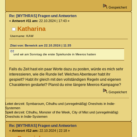
Gespeichert
Re: [MYTHRAS] Fragen und Antworten
«
Antwort #11 am:
22.10.2024 | 17:43 »
Katharina
Username: KAW
Zitat von: Benwick am 22.10.2024 | 11:35
und wir am Sonntag die erste Spielrunde in Meeros hatten
Falls du Zeit hast ein paar Worte dazu zu posten, würde es mich sehr
interessieren, wie die Runde lief. Welches Abenteuer habt ihr
gespielt? Habt ihr gleich mit den vollständigen Regeln und eigenen
Charakteren gestartet? Planst du eine längere Meeros-Kampagne?
Gespeichert
Leitet derzeit: Symbaroum, Cthulhu und (unregelmäßig) Oneshots in Indie-
Systemen
Spielt derzeit: Cthulhu, Monster of the Week, City of Mist und (unregelmäßig)
Oneshots in Indie-Systemen
Re: [MYTHRAS] Fragen und Antworten
«
Antwort #12 am:
22.10.2024 | 22:18 »