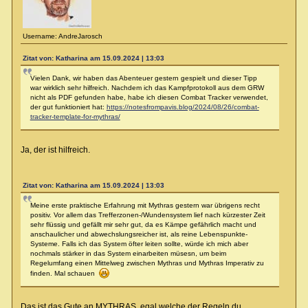
Username: AndreJarosch
Zitat von: Katharina am 15.09.2024 | 13:03
Vielen Dank, wir haben das Abenteuer gestern gespielt und dieser Tipp
war wirklich sehr hilfreich. Nachdem ich das Kampfprotokoll aus dem GRW
nicht als PDF gefunden habe, habe ich diesen Combat Tracker verwendet,
der gut funktioniert hat:
https://notesfrompavis.blog/2024/08/26/combat-
tracker-template-for-mythras/
Ja, der ist hilfreich.
Zitat von: Katharina am 15.09.2024 | 13:03
Meine erste praktische Erfahrung mit Mythras gestern war übrigens recht
positiv. Vor allem das Trefferzonen-/Wundensystem lief nach kürzester Zeit
sehr flüssig und gefällt mir sehr gut, da es Kämpe gefährlich macht und
anschaulicher und abwechslungsreicher ist, als reine Lebenspunkte-
Systeme. Falls ich das System öfter leiten sollte, würde ich mich aber
nochmals stärker in das System einarbeiten müsesn, um beim
Regelumfang einen Mittelweg zwischen Mythras und Mythras Imperativ zu
finden. Mal schauen
Das ist das Gute an MYTHRAS, egal welche der Regeln du