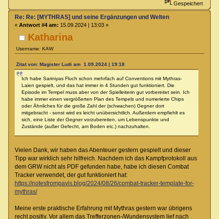
Gespeichert
Re: Re: [MYTHRAS] und seine Ergänzungen und Welten
«
Antwort #4 am:
15.09.2024 | 13:03 »
Katharina
Username: KAW
Zitat von: Magister Ludi am 1.09.2024 | 19:18
Ich habe Sariniyas Fluch schon mehrfach auf Conventions mit Mythras-
Laien gespielt, und das hat immer in 4 Stunden gut funktioniert. Die
Episode im Tempel muss aber von der Spielleiterin gut vorbereitet sein. Ich
habe immer einen vergrößerten Plan des Tempels und numerierte Chips
oder Ähnliches für die große Zahl der (schwachen) Gegner dort
mitgebracht - sonst wird es leicht unübersichtlich. Außerdem empfiehlt es
sich, eine Liste der Gegner vorzubereiten, um Lebenspunkte und
Zustände (außer Gefecht, am Boden etc.) nachzuhalten.
Vielen Dank, wir haben das Abenteuer gestern gespielt und dieser
Tipp war wirklich sehr hilfreich. Nachdem ich das Kampfprotokoll aus
dem GRW nicht als PDF gefunden habe, habe ich diesen Combat
Tracker verwendet, der gut funktioniert hat:
https://notesfrompavis.blog/2024/08/26/combat-tracker-template-for-
mythras/
Meine erste praktische Erfahrung mit Mythras gestern war übrigens
recht positiv. Vor allem das Trefferzonen-/Wundensystem lief nach