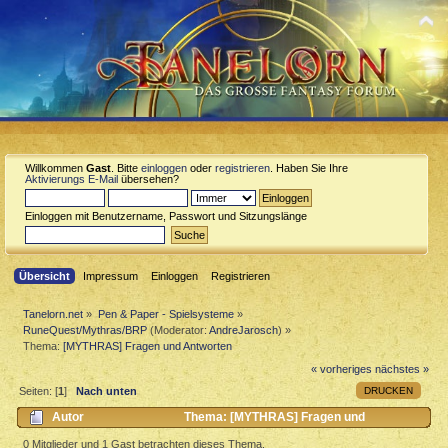
Willkommen
Gast
. Bitte
einloggen
oder
registrieren
. Haben Sie Ihre
Aktivierungs E-Mail
übersehen?
Einloggen mit Benutzername, Passwort und Sitzungslänge
Übersicht
Impressum
Einloggen
Registrieren
Tanelorn.net
»
Pen & Paper - Spielsysteme
»
RuneQuest/Mythras/BRP
(Moderator:
AndreJarosch
) »
Thema:
[MYTHRAS] Fragen und Antworten
« vorheriges
nächstes »
DRUCKEN
Seiten: [
1
]
Nach unten
Autor
Thema: [MYTHRAS] Fragen und
Antworten (Gelesen 1175 mal)
0 Mitglieder und 1 Gast betrachten dieses Thema.