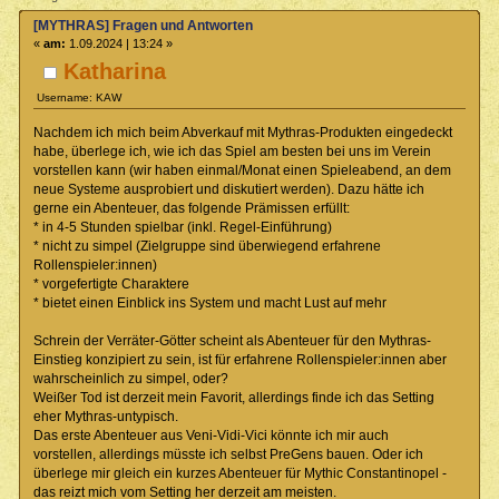
[MYTHRAS] Fragen und Antworten
«
am:
1.09.2024 | 13:24 »
Katharina
Username: KAW
Nachdem ich mich beim Abverkauf mit Mythras-Produkten eingedeckt
habe, überlege ich, wie ich das Spiel am besten bei uns im Verein
vorstellen kann (wir haben einmal/Monat einen Spieleabend, an dem
neue Systeme ausprobiert und diskutiert werden). Dazu hätte ich
gerne ein Abenteuer, das folgende Prämissen erfüllt:
* in 4-5 Stunden spielbar (inkl. Regel-Einführung)
* nicht zu simpel (Zielgruppe sind überwiegend erfahrene
Rollenspieler:innen)
* vorgefertigte Charaktere
* bietet einen Einblick ins System und macht Lust auf mehr
Schrein der Verräter-Götter scheint als Abenteuer für den Mythras-
Einstieg konzipiert zu sein, ist für erfahrene Rollenspieler:innen aber
wahrscheinlich zu simpel, oder?
Weißer Tod ist derzeit mein Favorit, allerdings finde ich das Setting
eher Mythras-untypisch.
Das erste Abenteuer aus Veni-Vidi-Vici könnte ich mir auch
vorstellen, allerdings müsste ich selbst PreGens bauen. Oder ich
überlege mir gleich ein kurzes Abenteuer für Mythic Constantinopel -
das reizt mich vom Setting her derzeit am meisten.