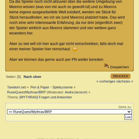
Da die Spieler noch nicht allzuviel über die weitere Umgebung von
Meeros wissen (was von mir auch so gewollt ist) und zu Meeros
keine eigene ausgearbeitete Welt existiert, werden sie Stück für
Stück herausfinden, wo ich sie (und Meeros) platziert habe. Das wird
noch eine sehr interessante Erfahrung, da nur drei (eigentlich zwei)
der Spieler wirklich aus Meeros stammen und vier weitere ganz
woanders her.
Aber zu viel will ich hier auch gar nicht reinschreiben, falls doch mal
einer meiner Spieler hier reinschaut.
Aber wir können das gerne auch per PN weiter bereden.
Gespeichert
DRUCKEN
Seiten: [
1
]
Nach oben
« vorheriges
nächstes »
Tanelorn.net
»
Pen & Paper - Spielsysteme
»
RuneQuest/Mythras/BRP
(Moderator:
AndreJarosch
) »
Thema:
[MYTHRAS] Fragen und Antworten
Gehe zu: