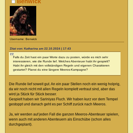
Benwick
Username: Benwick
Zitat von: Katharina am 22.10.2024 | 17:43
Falls du Zeit hast ein paar Worte dazu zu posten, würde es mich sehr
interessieren, wie die Runde lief. Welches Abenteuer habt ihr gespielt?
Habt ihr gleich mit den vollständigen Regeln und eigenen Charakteren
gestartet? Planst du eine längere Meeros-Kampagne?
Die Runde lief soweit gut. An ein paar Stellen noch ein wenig holprig,
da wir noch nicht mit allen Regeln komplett vertraut sind, aber das
wird ja Stück für Stück besser.
Gespielt haben wir Sariniyas Fluch. Wir haben kurz vor dem Tempel
gestoppt und danach geht es per Schiff zurück nach Meeros.
Ja, wir werden auf jeden Fall die ganzen Meeros-Abenteuer spielen,
wenn auch mit anderen Abenteuern als Einschübe (schon alles
durchgeplant).