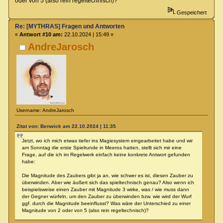
oder von 5 (also rein regeltechnisch)?
Gespeichert
Re: [MYTHRAS] Fragen und Antworten
«
Antwort #10 am:
22.10.2024 | 15:49 »
AndreJarosch
Username: AndreJarosch
Zitat von: Benwick am 22.10.2024 | 11:35
Jetzt, wo ich mich etwas tiefer ins Magiesystem eingearbeitet habe und wir
am Sonntag die erste Spielrunde in Meeros hatten, stellt sich mir eine
Frage, auf die ich im Regelwerk einfach keine konkrete Antwort gefunden
habe:
Die Magnitude des Zaubers gibt ja an, wie schwer es ist, diesen Zauber zu
überwinden. Aber wie äußert sich das spieltechnisch genau? Also wenn ich
beispielsweise einen Zauber mit Magnitude 3 wirke, was / wie muss dann
der Gegner würfeln, um den Zauber zu überwinden bzw. wie wird der Wurf
ggf. durch die Magnitude beeinflusst? Was wäre der Unterschied zu einer
Magnitude von 2 oder von 5 (also rein regeltechnisch)?