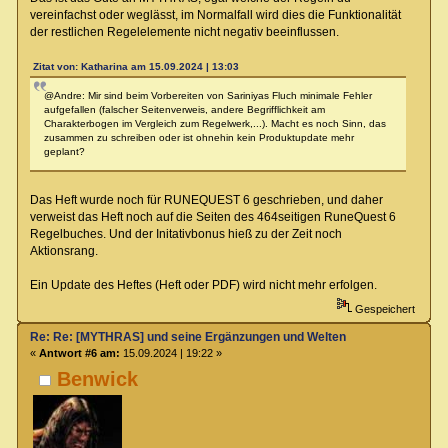
vereinfachst oder weglässt, im Normalfall wird dies die Funktionalität
der restlichen Regelelemente nicht negativ beeinflussen.
Zitat von: Katharina am 15.09.2024 | 13:03
@Andre: Mir sind beim Vorbereiten von Sariniyas Fluch minimale Fehler
aufgefallen (falscher Seitenverweis, andere Begrifflichkeit am
Charakterbogen im Vergleich zum Regelwerk,...). Macht es noch Sinn, das
zusammen zu schreiben oder ist ohnehin kein Produktupdate mehr
geplant?
Das Heft wurde noch für RUNEQUEST 6 geschrieben, und daher
verweist das Heft noch auf die Seiten des 464seitigen RuneQuest 6
Regelbuches. Und der Initativbonus hieß zu der Zeit noch
Aktionsrang.
Ein Update des Heftes (Heft oder PDF) wird nicht mehr erfolgen.
Gespeichert
Re: Re: [MYTHRAS] und seine Ergänzungen und Welten
«
Antwort #6 am:
15.09.2024 | 19:22 »
Benwick