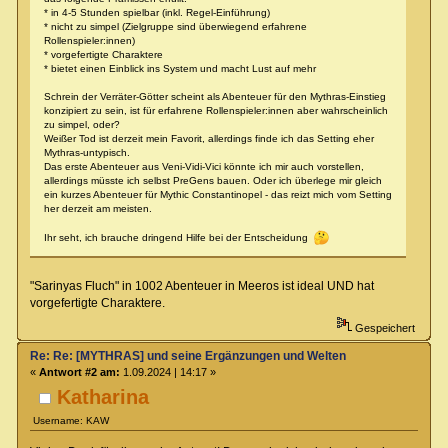
* in 4-5 Stunden spielbar (inkl. Regel-Einführung)
* nicht zu simpel (Zielgruppe sind überwiegend erfahrene
Rollenspieler:innen)
* vorgefertigte Charaktere
* bietet einen Einblick ins System und macht Lust auf mehr
Schrein der Verräter-Götter scheint als Abenteuer für den Mythras-Einstieg
konzipiert zu sein, ist für erfahrene Rollenspieler:innen aber wahrscheinlich
zu simpel, oder?
Weißer Tod ist derzeit mein Favorit, allerdings finde ich das Setting eher
Mythras-untypisch.
Das erste Abenteuer aus Veni-Vidi-Vici könnte ich mir auch vorstellen,
allerdings müsste ich selbst PreGens bauen. Oder ich überlege mir gleich
ein kurzes Abenteuer für Mythic Constantinopel - das reizt mich vom Setting
her derzeit am meisten.
Ihr seht, ich brauche dringend Hilfe bei der Entscheidung
"Sarinyas Fluch" in 1002 Abenteuer in Meeros ist ideal UND hat
vorgefertigte Charaktere.
Gespeichert
Re: Re: [MYTHRAS] und seine Ergänzungen und Welten
«
Antwort #2 am:
1.09.2024 | 14:17 »
Katharina
Username: KAW