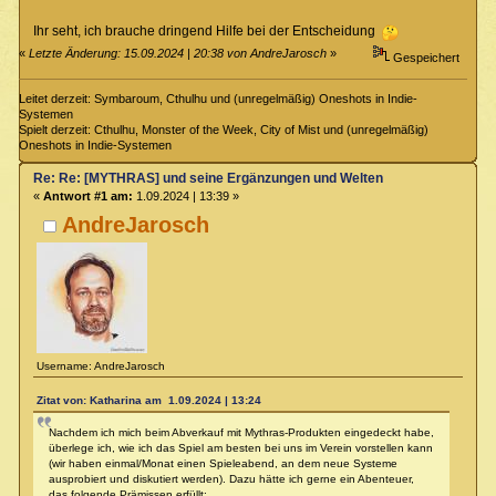
Ihr seht, ich brauche dringend Hilfe bei der Entscheidung
«
Letzte Änderung: 15.09.2024 | 20:38 von AndreJarosch
»
Gespeichert
Leitet derzeit: Symbaroum, Cthulhu und (unregelmäßig) Oneshots in Indie-
Systemen
Spielt derzeit: Cthulhu, Monster of the Week, City of Mist und (unregelmäßig)
Oneshots in Indie-Systemen
Re: Re: [MYTHRAS] und seine Ergänzungen und Welten
«
Antwort #1 am:
1.09.2024 | 13:39 »
AndreJarosch
Username: AndreJarosch
Zitat von: Katharina am 1.09.2024 | 13:24
Nachdem ich mich beim Abverkauf mit Mythras-Produkten eingedeckt habe,
überlege ich, wie ich das Spiel am besten bei uns im Verein vorstellen kann
(wir haben einmal/Monat einen Spieleabend, an dem neue Systeme
ausprobiert und diskutiert werden). Dazu hätte ich gerne ein Abenteuer,
das folgende Prämissen erfüllt: