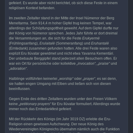
gefeiert. Es wurde aber nicht berichtet, ob sich diese Feste in einem
religiösen Kontext befanden.
Im zweiten Zeitalter stand in der Mitte der Insel Númenor der Berg
Meneltarma. Sein 914,4 m hoher Gipfel trug keinen Tempel, war
allerdings der Schöpfungsgottheit geweiht. Auf dem Gipfel durfte nur
der König von Númenor sprechen. Jedes Jahr führte er dort dreimal
die Versammlungen an, die sich für die Feste
Erukyermë
(Frühlingsanfang),
Erulaitalë
(Sommeranfang) und
Eruhantalë
(Erntedank) zusammen gefunden hatten. Alle drei Feste waren also
explizit Eru Ilúvatar gewidmet und nicht etwa Yavanna Kementári.
Der unbebaute Berggipfel stand jederzeit allen Besuchern offen. Er
war ein Ort für persönliche oder kollektive
„invocation“
,
„praise“
und
„adoration“
.
Halblinge vollführten keinerlei
„worship“
oder
„prayer“
, es sei denn,
sie hatten engen Umgang mit Elben und ließen sich von diesen
beeinflussen.
Gegen Ende des dritten Zeitalters wurden unter den Freien Völkern
keine
„petitionary prayers“
für Eru Ilúvatar formuliert. Allerdings wurde
immer noch das Erntedankfest gefeiert.
Mit der Rückkehr des Königs (im Jahr 3019 DZ) erlebte die Eru-
Religion einen gewissen Aufschwung. Der neue König des
Wiedervereinigten Königreichs übernahm nämlich auch die Funktion