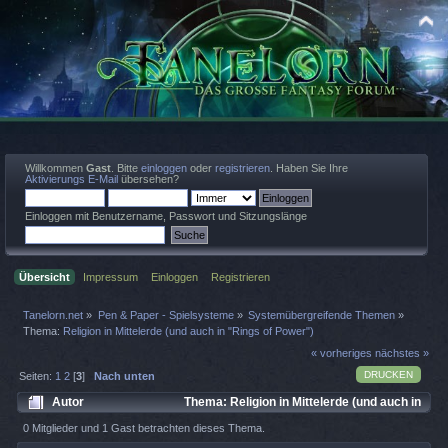
Willkommen
Gast
. Bitte
einloggen
oder
registrieren
. Haben Sie Ihre
Aktivierungs E-Mail
übersehen?
Einloggen mit Benutzername, Passwort und Sitzungslänge
Übersicht
Impressum
Einloggen
Registrieren
Tanelorn.net
»
Pen & Paper - Spielsysteme
»
Systemübergreifende Themen
»
Thema:
Religion in Mittelerde (und auch in "Rings of Power")
« vorheriges
nächstes »
DRUCKEN
Seiten:
1
2
[
3
]
Nach unten
Autor
Thema: Religion in Mittelerde (und auch in
"Rings of Power") (Gelesen 6048 mal)
0 Mitglieder und 1 Gast betrachten dieses Thema.