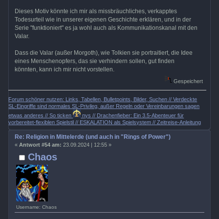
Dieses Motiv könnte ich mir als missbräuchliches, verkapptes
Todesurteil wie in unserer eigenen Geschichte erklären, und in der
Serie "funktioniert" es ja wohl auch als Kommunikationskanal mit den
Valar.
Dass die Valar (außer Morgoth), wie Tolkien sie portraitiert, die Idee
eines Menschenopfers, das sie verhindern sollen, gut finden
könnten, kann ich mir nicht vorstellen.
Gespeichert
Forum schöner nutzen: Links, Tabellen, Bulletpoints, Bilder, Suchen // Verdeckte
SL-Eingriffe sind normales SL-Privileg, außer Regeln oder Vereinbarungen sagen
etwas anderes // So ticken
nys // Drachenfieber: Ein 3.5-Abenteuer für
vorbereitet-flexiblen Spielstil // ESKALATION als Spielsystem // Zeitreise-Anleitung
Re: Religion in Mittelerde (und auch in "Rings of Power")
«
Antwort #54 am:
23.09.2024 | 12:55 »
Chaos
Username: Chaos