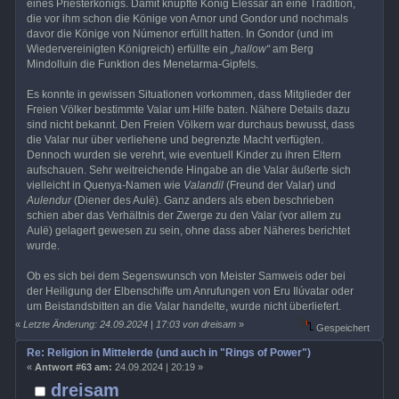
eines Priesterkönigs. Damit knüpfte König Elessar an eine Tradition,
die vor ihm schon die Könige von Arnor und Gondor und nochmals
davor die Könige von Númenor erfüllt hatten. In Gondor (und im
Wiedervereinigten Königreich) erfüllte ein
„hallow“
am Berg
Mindolluin die Funktion des Menetarma-Gipfels.
Es konnte in gewissen Situationen vorkommen, dass Mitglieder der
Freien Völker bestimmte Valar um Hilfe baten. Nähere Details dazu
sind nicht bekannt. Den Freien Völkern war durchaus bewusst, dass
die Valar nur über verliehene und begrenzte Macht verfügten.
Dennoch wurden sie verehrt, wie eventuell Kinder zu ihren Eltern
aufschauen. Sehr weitreichende Hingabe an die Valar äußerte sich
vielleicht in Quenya-Namen wie
Valandil
(Freund der Valar) und
Aulendur
(Diener des Aulë). Ganz anders als eben beschrieben
schien aber das Verhältnis der Zwerge zu den Valar (vor allem zu
Aulë) gelagert gewesen zu sein, ohne dass aber Näheres berichtet
wurde.
Ob es sich bei dem Segenswunsch von Meister Samweis oder bei
der Heiligung der Elbenschiffe um Anrufungen von Eru Ilúvatar oder
um Beistandsbitten an die Valar handelte, wurde nicht überliefert.
«
Letzte Änderung: 24.09.2024 | 17:03 von dreisam
»
Gespeichert
Re: Religion in Mittelerde (und auch in "Rings of Power")
«
Antwort #63 am:
24.09.2024 | 20:19 »
dreisam