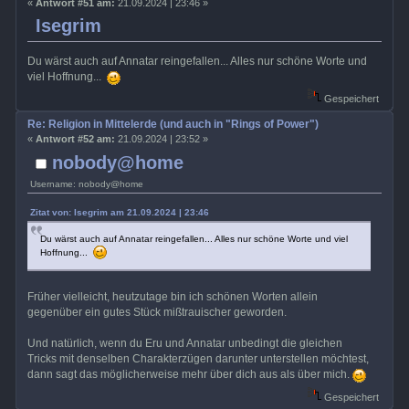
«
Antwort #51 am:
21.09.2024 | 23:46 »
Isegrim
Du wärst auch auf Annatar reingefallen... Alles nur schöne Worte und
viel Hoffnung...
Gespeichert
Re: Religion in Mittelerde (und auch in "Rings of Power")
«
Antwort #52 am:
21.09.2024 | 23:52 »
nobody@home
Username: nobody@home
Zitat von: Isegrim am 21.09.2024 | 23:46
Du wärst auch auf Annatar reingefallen... Alles nur schöne Worte und viel
Hoffnung...
Früher vielleicht, heutzutage bin ich schönen Worten allein
gegenüber ein gutes Stück mißtrauischer geworden.
Und natürlich, wenn du Eru und Annatar unbedingt die gleichen
Tricks mit denselben Charakterzügen darunter unterstellen möchtest,
dann sagt das möglicherweise mehr über dich aus als über mich.
Gespeichert