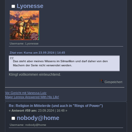
Lyonesse
Username: Lyonesse
Zitat von: Kurna am 23.09.2024 | 14:45
Das steht aber meines Wissens im Silmarillion und darf daher von den
Machern der Serie nicht verwendet werden.
Klingt vollkommen einleuchtend.
Gespeichert
Vor Gericht mit Vanessa Lutz
Major Lennox Answered With His Life!
Re: Religion in Mittelerde (und auch in "Rings of Power")
«
Antwort #59 am:
23.09.2024 | 16:48 »
nobody@home
Username: nobody@home