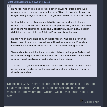
Zitat von: Zed am 23.09.2024 | 12:18
Ich würde - wie im Titel des Threads schon erwähnt - auch gerne Eure
Meinung wissen, was die Creator der Serie "Ring of Power" in Bezug auf
Religion richtig dargestellt haben, bzw gut oder schlecht erfunden haben.
Die Tonstatuette von (wahrscheinlich) Nienna, die in der 5. Folge / 2.
Staffel zum Gedenken von Gefallenen angebetet wird, fühlt sich für mich
noch irgendwie stimmig an, aber das
Gottesurteil
, das in E6S2 gezeigt
wird, bringe ich gar nicht mit Tolkiens Pantheon in Verbindung.
Ich kann noch gar nicht genau in Worte fassen, was alles für mich an
dieser Idee nicht stimmt: das seltsame Ungeheuer oder die Vorstellung,
dass die Valar von den Menschen um Gottesurteile befragt werden.
Dieses Motiv könnte ich mir als missbräuchliches, verkapptes Todesurteil
wie in unserer eigenen Geschichte erklären, und in der Serie "funktioniert"
es ja wohl auch als Kommunikationskanal mit den Valar.
Dass die Valar (außer Morgoth), wie Tolkien sie portraitiert, die Idee eines
Menschenopfers, das sie verhindern sollen, gut finden könnten, kann ich
mir nicht vorstellen.
Könnte das Ganze nicht auch ein Zeichen dafür darstellen, dass die
Leute vom "rechten Weg" abgekommen sind und nicht mehr
verstehen (oder wahrhaben wollen), wie die Valar tatsächlich drauf
sind?
Gespeichert