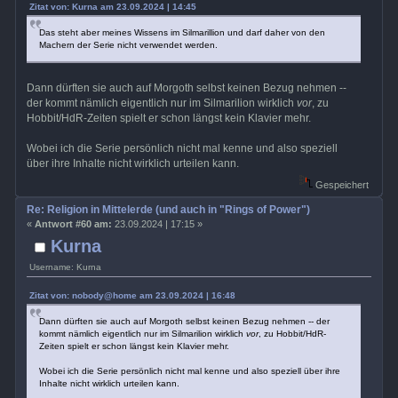
Zitat von: Kurna am 23.09.2024 | 14:45
Das steht aber meines Wissens im Silmarillion und darf daher von den
Machern der Serie nicht verwendet werden.
Dann dürften sie auch auf Morgoth selbst keinen Bezug nehmen --
der kommt nämlich eigentlich nur im Silmarilion wirklich
vor
, zu
Hobbit/HdR-Zeiten spielt er schon längst kein Klavier mehr.
Wobei ich die Serie persönlich nicht mal kenne und also speziell
über ihre Inhalte nicht wirklich urteilen kann.
Gespeichert
Re: Religion in Mittelerde (und auch in "Rings of Power")
«
Antwort #60 am:
23.09.2024 | 17:15 »
Kurna
Username: Kurna
Zitat von: nobody@home am 23.09.2024 | 16:48
Dann dürften sie auch auf Morgoth selbst keinen Bezug nehmen -- der
kommt nämlich eigentlich nur im Silmarilion wirklich
vor
, zu Hobbit/HdR-
Zeiten spielt er schon längst kein Klavier mehr.
Wobei ich die Serie persönlich nicht mal kenne und also speziell über ihre
Inhalte nicht wirklich urteilen kann.