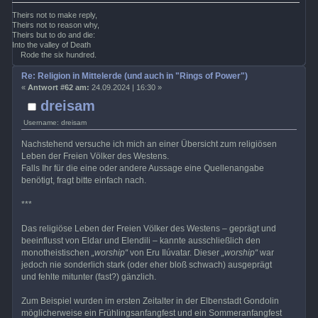
Theirs not to make reply,
Theirs not to reason why,
Theirs but to do and die:
Into the valley of Death
Rode the six hundred.
Re: Religion in Mittelerde (und auch in "Rings of Power")
«
Antwort #62 am:
24.09.2024 | 16:30 »
dreisam
Username: dreisam
Nachstehend versuche ich mich an einer Übersicht zum religiösen
Leben der Freien Völker des Westens.
Falls Ihr für die eine oder andere Aussage eine Quellenangabe
benötigt, fragt bitte einfach nach.
***
Das religiöse Leben der Freien Völker des Westens – geprägt und
beeinflusst von Eldar und Elendili – kannte ausschließlich den
monotheistischen
„worship“
von Eru Ilúvatar. Dieser
„worship“
war
jedoch nie sonderlich stark (oder eher bloß schwach) ausgeprägt
und fehlte mitunter (fast?) gänzlich.
Zum Beispiel wurden im ersten Zeitalter in der Elbenstadt Gondolin
möglicherweise ein Frühlingsanfangfest und ein Sommeranfangfest