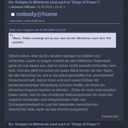
Re: Religion in Mittelerde (und auch in "Rings of Power")
«
Antwort #50 am:
21.09.2024 | 22:41 »
nobody@home
Username: nobody@home
Zitat von: Isegrim am 21.09.2024 | 22:19
Wieso, Tolkien schweigt sich ja aus, was mit den Memschen nach dem Tod
passiert...
Stimmt schon. Aber da Eru
deutlich
weniger zu Anfällen von
schlechter Laune zu neigen scheint als sein biblischer Gegenpart,
gehe ich mal davon aus, daß es schon nichts bewußt Schlechtes sein
wird. Und das stellt ihn schon ein gutes Stück besser als den Typen,
der die Menschen so, wie er sie selbst geschaffen hat, anscheinend
hinreichend haßt, daß er ihnen erst noch einen Erlöser mit
jahrtausendelanger Verspätung
schicken
mußte, um ihnen ein
ähnliches Angebot machen zu können... (Falls ich noch nicht erwähnt
haben sollte, daß ich das christliche Heilsversprechen für einen der
zugleich dreistesten und erfolgreichsten Fälle von
Schlangenölverkauf im Lauf der bekannten menschlichen
Geschichte halte, dann sei das hiermit nachgeholt.)
Gespeichert
Re: Religion in Mittelerde (und auch in "Rings of Power")