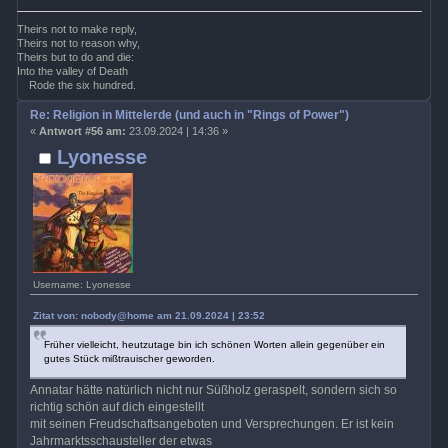
Theirs not to make reply,
Theirs not to reason why,
Theirs but to do and die:
Into the valley of Death
Rode the six hundred.
Re: Religion in Mittelerde (und auch in "Rings of Power")
«
Antwort #56 am:
23.09.2024 | 14:36 »
Lyonesse
Username: Lyonesse
Zitat von: nobody@home am 21.09.2024 | 23:52
Früher vielleicht, heutzutage bin ich schönen Worten allein gegenüber ein
gutes Stück mißtrauischer geworden.
Annatar hätte natürlich nicht nur Süßholz geraspelt, sondern sich so
richtig schön auf dich eingestellt
mit seinen Freudschaftsangeboten und Versprechungen. Er ist kein
Jahrmarktsschausteller der etwas