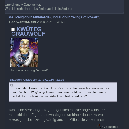
Unordnung = Datenschutz
Was ich nicht finde, das findet auch kein Anderer!
Re: Religion in Mittelerde (und auch in "Rings of Power")
«
Antwort #55 am:
23.09.2024 | 13:25 »
KWÜTEG
GRÄÜWÖLF
Username: Kwuteg Grauwolf
Zitat von: Chaos am 23.09.2024 | 12:55
Könnte das Ganze nicht auch ein Zeichen dafür darstellen, dass die Leute
vom "rechten Weg" abgekommen sind und nicht mehr verstehen (oder
wahrhaben wollen), wie die Valar tatsächlich drauf sind?
Das ist ne sehr kluge Frage. Eigentlich müsste angesichts der
menschlichen Eigenart, etwas irgendwo hineindeuten zu wollen,
sowas geradezu zwangsläufig auch in Mittelerde vorkommen.
Gespeichert