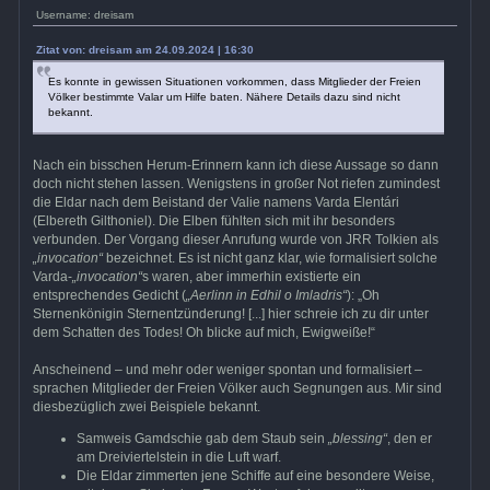
Username: dreisam
Zitat von: dreisam am 24.09.2024 | 16:30
Es konnte in gewissen Situationen vorkommen, dass Mitglieder der Freien
Völker bestimmte Valar um Hilfe baten. Nähere Details dazu sind nicht
bekannt.
Nach ein bisschen Herum-Erinnern kann ich diese Aussage so dann
doch nicht stehen lassen. Wenigstens in großer Not riefen zumindest
die Eldar nach dem Beistand der Valie namens Varda Elentári
(Elbereth Gilthoniel). Die Elben fühlten sich mit ihr besonders
verbunden. Der Vorgang dieser Anrufung wurde von JRR Tolkien als
„invocation“
bezeichnet. Es ist nicht ganz klar, wie formalisiert solche
Varda-
„invocation“
s waren, aber immerhin existierte ein
entsprechendes Gedicht (
„Aerlinn in Edhil o Imladris“
): „Oh
Sternenkönigin Sternentzünderung! [...] hier schreie ich zu dir unter
dem Schatten des Todes! Oh blicke auf mich, Ewigweiße!“
Anscheinend – und mehr oder weniger spontan und formalisiert –
sprachen Mitglieder der Freien Völker auch Segnungen aus. Mir sind
diesbezüglich zwei Beispiele bekannt.
Samweis Gamdschie gab dem Staub sein
„blessing“
, den er
am Dreiviertelstein in die Luft warf.
Die Eldar zimmerten jene Schiffe auf eine besondere Weise,