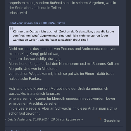
anpreisen muss, sondern äußerst subtil in seinem Vorgehen; was in
der Serie aber auch nur in Teilen
erfasst wird.
Zitat von: Chaos am 23.09.2024 | 12:55
Könnte das Ganze nicht auch ein Zeichen dafür darstellen, dass die Leute
vom "rechten Weg" abgekommen sind und nicht mehr verstehen (oder
wahrhaben wollen), wie die Valar tatsächlich drauf sind?
Nicht nur, dass das komplett von Perseus und Andromeda (oder von
mir aus King Kong) geklaut war,
sondern das war richtig abwegig.
Menschenopfer gab es bei den Numenorern erst mit Saurons Kult um
Morgoth. Und wer in Mittelerde
vom rechten Weg abkommt, ist eh so gut wie im Eimer - dafür ist es
halt epische Fantasy.
Ach ja, und die Krone von Morgoth, die der Uruk da genüsslich
auspackte, ist natürlich längst zu
einem eisernen Kragen für Morgoth umgeschmiedet worden, bevor
er mit einem Arschtritt versehen
in die Leere segelte. Aber an Schwachsinn dieser Art hat man sich ja
schon fast gewöhnt.
«
Letzte Änderung: 23.09.2024 | 16:38 von Lyonesse
»
Gespeichert