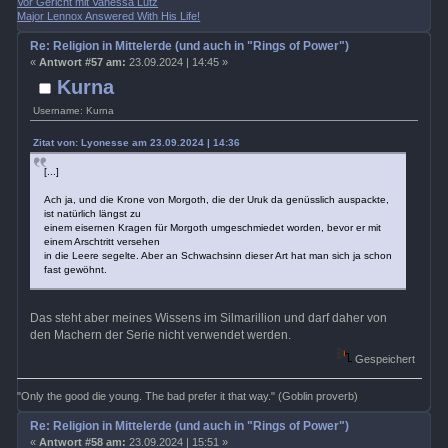
Vor Gericht mit Vanessa Lutz
Major Lennox Answered With His Life!
Re: Religion in Mittelerde (und auch in "Rings of Power")
«
Antwort #57 am:
23.09.2024 | 14:45 »
Kurna
Username: Kurna
Zitat von: Lyonesse am 23.09.2024 | 14:36
[...]
Ach ja, und die Krone von Morgoth, die der Uruk da genüsslich auspackte,
ist natürlich längst zu
einem eisernen Kragen für Morgoth umgeschmiedet worden, bevor er mit
einem Arschtritt versehen
in die Leere segelte. Aber an Schwachsinn dieser Art hat man sich ja schon
fast gewöhnt.
Das steht aber meines Wissens im Silmarillion und darf daher von
den Machern der Serie nicht verwendet werden.
Gespeichert
"Only the good die young. The bad prefer it that way." (Goblin proverb)
Re: Religion in Mittelerde (und auch in "Rings of Power")
«
Antwort #58 am:
23.09.2024 | 15:51 »