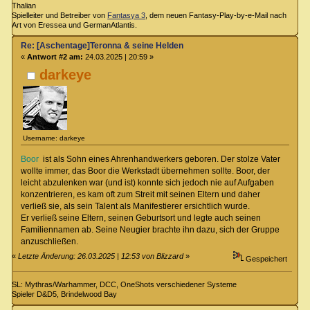
Thalian
Spielleiter und Betreiber von
Fantasya 3
, dem neuen Fantasy-Play-by-e-Mail nach
Art von Eressea und GermanAtlantis.
Re: [Aschentage]Teronna & seine Helden
«
Antwort #2 am:
24.03.2025 | 20:59 »
darkeye
Username: darkeye
Boor
ist als Sohn eines Ahrenhandwerkers geboren. Der stolze Vater
wollte immer, das Boor die Werkstadt übernehmen sollte. Boor, der
leicht abzulenken war (und ist) konnte sich jedoch nie auf Aufgaben
konzentrieren, es kam oft zum Streit mit seinen Eltern und daher
verließ sie, als sein Talent als Manifestierer ersichtlich wurde.
Er verließ seine Eltern, seinen Geburtsort und legte auch seinen
Familiennamen ab. Seine Neugier brachte ihn dazu, sich der Gruppe
anzuschließen.
«
Letzte Änderung: 26.03.2025 | 12:53 von Blizzard
»
Gespeichert
SL: Mythras/Warhammer, DCC, OneShots verschiedener Systeme
Spieler D&D5, Brindelwood Bay