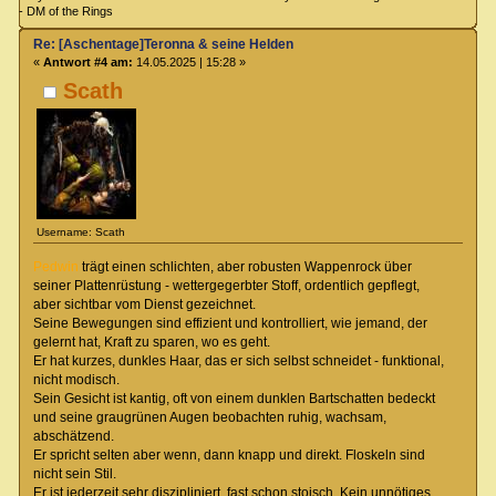
- DM of the Rings
Re: [Aschentage]Teronna & seine Helden
«
Antwort #4 am:
14.05.2025 | 15:28 »
Scath
Username: Scath
Pedwin
trägt einen schlichten, aber robusten Wappenrock über
seiner Plattenrüstung - wettergegerbter Stoff, ordentlich gepflegt,
aber sichtbar vom Dienst gezeichnet.
Seine Bewegungen sind effizient und kontrolliert, wie jemand, der
gelernt hat, Kraft zu sparen, wo es geht.
Er hat kurzes, dunkles Haar, das er sich selbst schneidet - funktional,
nicht modisch.
Sein Gesicht ist kantig, oft von einem dunklen Bartschatten bedeckt
und seine graugrünen Augen beobachten ruhig, wachsam,
abschätzend.
Er spricht selten aber wenn, dann knapp und direkt. Floskeln sind
nicht sein Stil.
Er ist jederzeit sehr diszipliniert, fast schon stoisch. Kein unnötiges