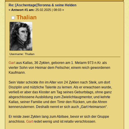
Re: [Aschentage]Teronna & seine Helden
«
Antwort #1 am:
25.02.2025 | 08:03 »
Thalian
Username: Thalian
Gart
aus Kallas, 36 Zyklen, geboren am 1. Melarm 973 n.Kr. als
vierter Sohn von Heimar dem Feilscher, einem reich gewordenen
Kaufmann.
Sein Vater schickte ihn im Alter von 24 Zyklen nach Steik, um dort
Disziplin und nützliche Talente zu lernen. Als er erwachsen wurde,
verließ er aber das Kloster am Tag seines Geburtstags, ohne ganz
abgeschlossene Ausbildung zum Zwielichtaugmentor, und kehrte
Kallas, seiner Familie und den Timir den Rücken, um die Ahren
kennenzulernen. Deshalb nennt er sich auch „Gart Heimarson“.
Er reiste zwei Zyklen lang zum Abitsee, bevor er sich der Gruppe
anschloss.
Gart
redet wenig und ist relativ verschlossen.