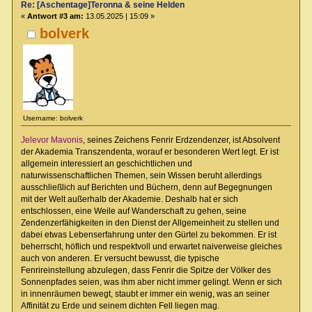
Re: [Aschentage]Teronna & seine Helden
«
Antwort #3 am:
13.05.2025 | 15:09 »
bolverk
Username: bolverk
Jelevor Mavonis
, seines Zeichens Fenrir Erdzendenzer, ist Absolvent
der Akademia Transzendenta, worauf er besonderen Wert legt. Er ist
allgemein interessiert an geschichtlichen und
naturwissenschaftlichen Themen, sein Wissen beruht allerdings
ausschließlich auf Berichten und Büchern, denn auf Begegnungen
mit der Welt außerhalb der Akademie. Deshalb hat er sich
entschlossen, eine Weile auf Wanderschaft zu gehen, seine
Zendenzerfähigkeiten in den Dienst der Allgemeinheit zu stellen und
dabei etwas Lebenserfahrung unter den Gürtel zu bekommen. Er ist
beherrscht, höflich und respektvoll und erwartet naiverweise gleiches
auch von anderen. Er versucht bewusst, die typische
Fenrireinstellung abzulegen, dass Fenrir die Spitze der Völker des
Sonnenpfades seien, was ihm aber nicht immer gelingt. Wenn er sich
in innenräumen bewegt, staubt er immer ein wenig, was an seiner
Affinität zu Erde und seinem dichten Fell liegen mag.