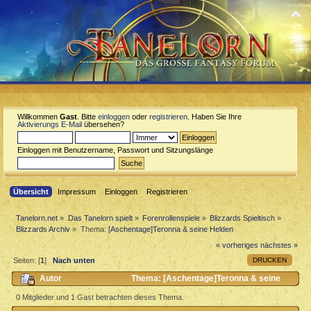
Willkommen
Gast
. Bitte
einloggen
oder
registrieren
. Haben Sie Ihre
Aktivierungs E-Mail
übersehen?
Einloggen mit Benutzername, Passwort und Sitzungslänge
Übersicht
Impressum
Einloggen
Registrieren
Tanelorn.net
»
Das Tanelorn spielt
»
Forenrollenspiele
»
Blizzards Spieltisch
»
Blizzards Archiv
»
Thema:
[Aschentage]Teronna & seine Helden
« vorheriges
nächstes »
DRUCKEN
Seiten: [
1
]
Nach unten
Autor
Thema: [Aschentage]Teronna & seine
Helden (Gelesen 1357 mal)
0 Mitglieder und 1 Gast betrachten dieses Thema.