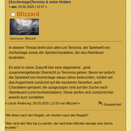
[Aschentage]Teronna & seine Helden
«
am:
24.02.2025 | 22:57 »
Blizzard
Username: Blizzard
In diesem Thread dreht sich alles um Teronna, die Spielwelt von
Aschentage sowie die Spielercharaktere, die das Abenteuer
bestreiten.
Es wird in naher Zukunft hier eine allgemeine , grob
zusammengefasste Übersicht zu Terronna geben. Bevor wir jedoch
die Spielwelt von Aschentage etwas näher beleuchten, richten wir
das Augenmerk zunächst auf die wackeren Gesellen, auch
Charaktere genannt, die ausgezogen sind auf der Suche nach
Abenteuern (und Aschekristallen). Diese dürfen sich zunächst hier
jeweils kurz vorstellen.
«
Letzte Änderung: 26.03.2025 | 12:52 von Blizzard
»
Gespeichert
"Wir leben nach den Regeln, wir sterben nach den Regeln!"
"Wer nicht den Mut hat zu werfen, der wird beim Würfeln niemals eine Sechs
erzielen."