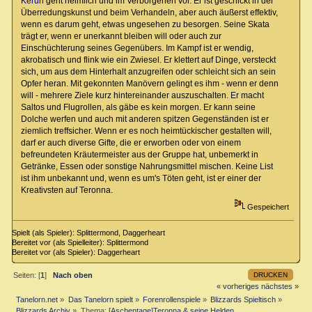
Kerun
geht heimlich und im Verborgenen vor. Er ist geschickt in der
Überredungskunst und beim Verhandeln, aber auch äußerst effektiv,
wenn es darum geht, etwas ungesehen zu besorgen. Seine Skata
trägt er, wenn er unerkannt bleiben will oder auch zur
Einschüchterung seines Gegenübers. Im Kampf ist er wendig,
akrobatisch und flink wie ein Zwiesel. Er klettert auf Dinge, versteckt
sich, um aus dem Hinterhalt anzugreifen oder schleicht sich an sein
Opfer heran. Mit gekonnten Manövern gelingt es ihm - wenn er denn
will - mehrere Ziele kurz hintereinander auszuschalten. Er macht
Saltos und Flugrollen, als gäbe es kein morgen. Er kann seine
Dolche werfen und auch mit anderen spitzen Gegenständen ist er
ziemlich treffsicher. Wenn er es noch heimtückischer gestalten will,
darf er auch diverse Gifte, die er erworben oder von einem
befreundeten Kräutermeister aus der Gruppe hat, unbemerkt in
Getränke, Essen oder sonstige Nahrungsmittel mischen. Keine List
ist ihm unbekannt und, wenn es um's Töten geht, ist er einer der
Kreativsten auf Teronna.
Gespeichert
Spielt (als Spieler): Splittermond, Daggerheart
Bereitet vor (als Spielleiter): Splittermond
Bereitet vor (als Spieler): Daggerheart
DRUCKEN
Seiten: [
1
]
Nach oben
« vorheriges
nächstes »
Tanelorn.net
»
Das Tanelorn spielt
»
Forenrollenspiele
»
Blizzards Spieltisch
»
Blizzards Archiv
»
Thema:
[Aschentage]Teronna & seine Helden