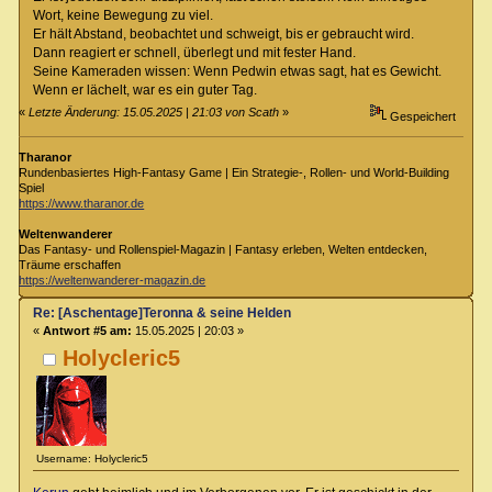
Wort, keine Bewegung zu viel.
Er hält Abstand, beobachtet und schweigt, bis er gebraucht wird.
Dann reagiert er schnell, überlegt und mit fester Hand.
Seine Kameraden wissen: Wenn Pedwin etwas sagt, hat es Gewicht.
Wenn er lächelt, war es ein guter Tag.
«
Letzte Änderung: 15.05.2025 | 21:03 von Scath
»
Gespeichert
Tharanor
Rundenbasiertes High-Fantasy Game | Ein Strategie-, Rollen- und World-Building
Spiel
https://www.tharanor.de
Weltenwanderer
Das Fantasy- und Rollenspiel-Magazin | Fantasy erleben, Welten entdecken,
Träume erschaffen
https://weltenwanderer-magazin.de
Re: [Aschentage]Teronna & seine Helden
«
Antwort #5 am:
15.05.2025 | 20:03 »
Holycleric5
Username: Holycleric5