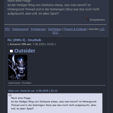
Noch eine Frage:
Ist der Heiliger Ring von Gerbanis etwas, was man kennt? im
Hintergrund-Thread und in der bisherigen Story war das noch nicht
aufgetaucht, aber evtl. im alten Spiel?
Gespeichert
PF2
-
Dolmenwood
-
Symbaroum
-
Earthdawn
|
Figuren & Gelände
| beendet
vsD
-
DCC
Re: [RMS-S] - Smalltalk -
«
Antwort #99 am:
7.08.2025 | 10:02 »
Outsider
Username: Outsider
Zitat von: klatschi am 6.08.2025 | 22:14
Noch eine Frage:
Ist der Heiliger Ring von Gerbanis etwas, was man kennt? im Hintergrund-
Thread und in der bisherigen Story war das noch nicht aufgetaucht, aber
evtl. im alten Spiel?