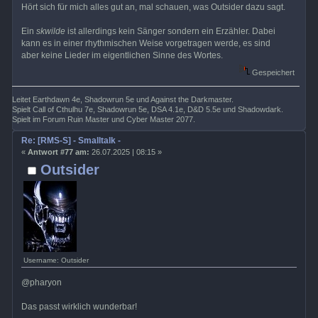
Hört sich für mich alles gut an, mal schauen, was Outsider dazu sagt.
Ein
skwilde
ist allerdings kein Sänger sondern ein Erzähler. Dabei
kann es in einer rhythmischen Weise vorgetragen werde, es sind
aber keine Lieder im eigentlichen Sinne des Wortes.
Gespeichert
Leitet Earthdawn 4e, Shadowrun 5e und Against the Darkmaster.
Spielt Call of Cthulhu 7e, Shadowrun 5e, DSA 4.1e, D&D 5.5e und Shadowdark.
Spielt im Forum Ruin Master und Cyber Master 2077.
Re: [RMS-S] - Smalltalk -
«
Antwort #77 am:
26.07.2025 | 08:15 »
Outsider
Username: Outsider
@pharyon
Das passt wirklich wunderbar!