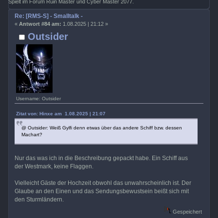
Spielt im Forum Ruin Master und Cyber Master 2077.
Re: [RMS-S] - Smalltalk -
«
Antwort #84 am:
1.08.2025 | 21:12 »
Outsider
Username: Outsider
Zitat von: Hinxe am 1.08.2025 | 21:07
@ Outsider: Weiß Gylfi denn etwas über das andere Schiff bzw. dessen
Machart?
Nur das was ich in die Beschreibung gepackt habe. Ein Schiff aus
der Westmark, keine Flaggen.
Vielleicht Gäste der Hochzeit obwohl das unwahrscheinlich ist. Der
Glaube an den Einen und das Sendungsbewustsein beißt sich mit
den Sturmländern.
Gespeichert