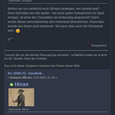
Username: pharyon
Wollen wir uns vielleicht noch off-topic festlegen, wer verletzt war?
Dann könn(t)en wir das später - bei einer guten Gelegenheit ins Spiel
bringen. Ist einer der Charaktere als heilkundig angedacht? Dann
würde dieser sinnvollerweise den Heilerpart übernehmen. Ansonsten
könnte das Aeryn auch bedienen. Sie kann aber auch die Genesene
sein.
p^^
Gespeichert
"Lassen Sie uns die leichten Raumanzüge anziehen - schließlich wollen wir ja nicht
ins All." (Koloth, Sohn des Rodoth)
Das Licht deiner Gedanken bestimmt die Farben deiner Welt.
Re: [RMS-S] - Smalltalk -
«
Antwort #88 am:
2.08.2025 | 21:46 »
Hinxe
Username: Hinxe