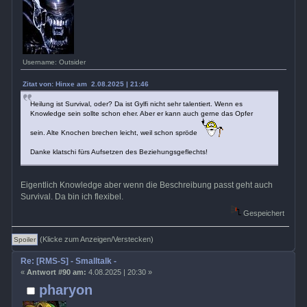
Username: Outsider
Zitat von: Hinxe am 2.08.2025 | 21:46
Heilung ist Survival, oder? Da ist Gylfi nicht sehr talentiert. Wenn es
Knowledge sein sollte schon eher. Aber er kann auch gerne das Opfer
sein. Alte Knochen brechen leicht, weil schon spröde
Danke klatschi fürs Aufsetzen des Beziehungsgeflechts!
Eigentlich Knowledge aber wenn die Beschreibung passt geht auch
Survival. Da bin ich flexibel.
Gespeichert
(Klicke zum Anzeigen/Verstecken)
Re: [RMS-S] - Smalltalk -
«
Antwort #90 am:
4.08.2025 | 20:30 »
pharyon