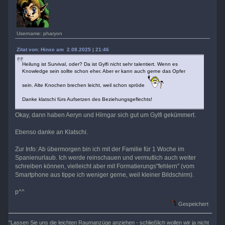
Username: pharyon
Zitat von: Hinxe am 2.08.2025 | 21:46
Heilung ist Survival, oder? Da ist Gylfi nicht sehr talentiert. Wenn es
Knowledge sein sollte schon eher. Aber er kann auch gerne das Opfer
sein. Alte Knochen brechen leicht, weil schon spröde
Danke klatschi fürs Aufsetzen des Beziehungsgeflechts!
Okay, dann haben Aeryn und Hírngar sich gut um Gylfi gekümmert.
Ebenso danke an Klatschi.
Zur Info: Ab übermorgen bin ich mit der Familie für 1 Woche im
Spanienurlaub. Ich werde reinschauen und vermutlich auch weiter
schreiben können, vielleicht aber mit Formatierungs"fehlern" (vom
Smartphone aus tippe ich weniger gerne, weil kleiner Bildschirm).
p^^
Gespeichert
"Lassen Sie uns die leichten Raumanzüge anziehen - schließlich wollen wir ja nicht