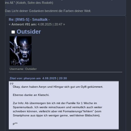
ins All." (Koloth, Sohn des Rodoth)
Das Licht deiner Gedanken bestimmt die Farben deiner Welt.
Re: [RMS-S] - Smalltalk -
«
Antwort #91 am:
4.08.2025 | 20:47 »
Outsider
Username: Outsider
Zitat von: pharyon am 4.08.2025 | 20:30
Okay, dann haben Aeryn und Hírngar sich gut um Gylfi gekümmert.
Ebenso danke an Klatschi.
Zur Info: Ab übermorgen bin ich mit der Familie für 1 Woche im
Spanienurlaub. Ich werde reinschauen und vermutlich auch weiter
schreiben können, vielleicht aber mit Formatierungs"fehlern" (vom
Smartphone aus tippe ich weniger gerne, weil kleiner Bildschirm).
p^^