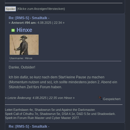
(Klicke zum Anzeigen/Verstecken)
Re: [RMS-S] - Smalltalk -
«
Antwort #94 am:
4.08.2025 | 22:34 »
Hinxe
Username: Hinxe
Danke, Outsider!
Ich bin dafür, so kurz nach dem Start keine Pause zu machen
(Momentum nutzen und so), ich sollte mindestens jeden 2. Abend ein
Stündchen Zeit fürs Forum haben.
«
Letzte Änderung: 4.08.2025 | 22:35 von Hinxe
»
Gespeichert
Leitet Earthdawn 4e, Shadowrun 5e und Against the Darkmaster.
Spielt Call of Cthulhu 7e, Shadowrun 5e, DSA 4.1e, D&D 5.5e und Shadowdark.
Spielt im Forum Ruin Master und Cyber Master 2077.
Re: [RMS-S] - Smalltalk -