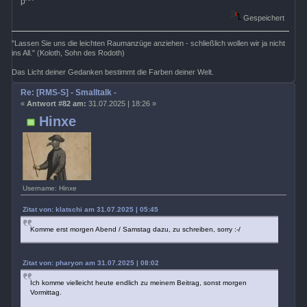
p^^
Gespeichert
"Lassen Sie uns die leichten Raumanzüge anziehen - schließlich wollen wir ja nicht
ins All." (Koloth, Sohn des Rodoth)
Das Licht deiner Gedanken bestimmt die Farben deiner Welt.
Re: [RMS-S] - Smalltalk -
«
Antwort #82 am:
31.07.2025 | 18:26 »
Hinxe
Username: Hinxe
Zitat von: klatschi am 31.07.2025 | 05:45
Komme erst morgen Abend / Samstag dazu, zu schreiben, sorry :-/
Zitat von: pharyon am 31.07.2025 | 08:02
Ich komme vielleicht heute endlich zu meinem Beitrag, sonst morgen
Vormittag.