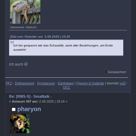
Username: klatschi
Zitat von: Outsider am 2.08.2025 | 10:45
Ich bin gespannt wie das Schaubild, samt aller Beziehungen, am Ende
aussieht!
Ich auch 🤣
Gespeichert
PF2
-
Dolmenwood
-
Symbaroum
-
Earthdawn
|
Figuren & Gelände
| beendet
vsD
-
DCC
Re: [RMS-S] - Smalltalk -
«
Antwort #87 am:
2.08.2025 | 19:16 »
pharyon