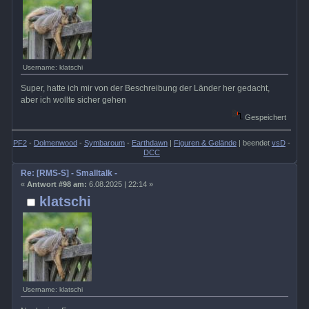
Username: klatschi
Super, hatte ich mir von der Beschreibung der Länder her gedacht,
aber ich wollte sicher gehen
Gespeichert
PF2
-
Dolmenwood
-
Symbaroum
-
Earthdawn
|
Figuren & Gelände
| beendet
vsD
-
DCC
Re: [RMS-S] - Smalltalk -
«
Antwort #98 am:
6.08.2025 | 22:14 »
klatschi
Username: klatschi