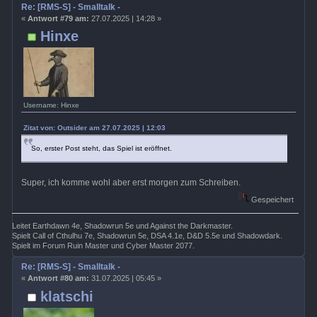
Re: [RMS-S] - Smalltalk -
«
Antwort #79 am:
27.07.2025 | 14:28 »
Hinxe
Username: Hinxe
Zitat von: Outsider am 27.07.2025 | 12:03
So, erster Post steht, das Spiel ist eröffnet.
Super, ich komme wohl aber erst morgen zum Schreiben.
Gespeichert
Leitet Earthdawn 4e, Shadowrun 5e und Against the Darkmaster.
Spielt Call of Cthulhu 7e, Shadowrun 5e, DSA 4.1e, D&D 5.5e und Shadowdark.
Spielt im Forum Ruin Master und Cyber Master 2077.
Re: [RMS-S] - Smalltalk -
«
Antwort #80 am:
31.07.2025 | 05:45 »
klatschi