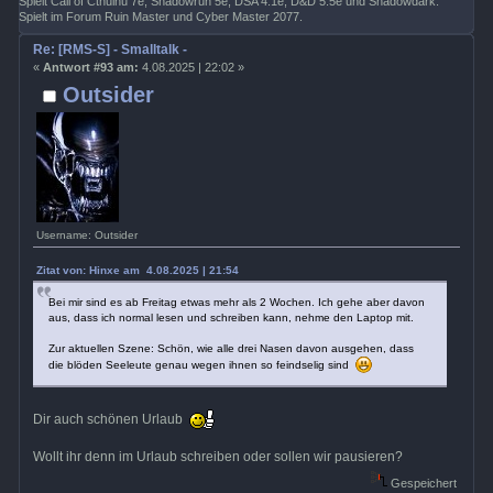
Spielt Call of Cthulhu 7e, Shadowrun 5e, DSA 4.1e, D&D 5.5e und Shadowdark.
Spielt im Forum Ruin Master und Cyber Master 2077.
Re: [RMS-S] - Smalltalk -
«
Antwort #93 am:
4.08.2025 | 22:02 »
Outsider
Username: Outsider
Zitat von: Hinxe am 4.08.2025 | 21:54
Bei mir sind es ab Freitag etwas mehr als 2 Wochen. Ich gehe aber davon
aus, dass ich normal lesen und schreiben kann, nehme den Laptop mit.
Zur aktuellen Szene: Schön, wie alle drei Nasen davon ausgehen, dass
die blöden Seeleute genau wegen ihnen so feindselig sind
Dir auch schönen Urlaub
Wollt ihr denn im Urlaub schreiben oder sollen wir pausieren?
Gespeichert