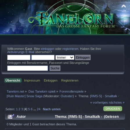
Willkommen
Gast
. Bitte
einloggen
oder
registrieren
. Haben Sie Ihre
Aktivierungs E-Mail
übersehen?
Einloggen mit Benutzername, Passwort und Sitzungslänge
Übersicht
Impressum
Einloggen
Registrieren
Tanelorn.net
»
Das Tanelorn spielt
»
Forenrollenspiele
»
[Ruin Master] Snow Saga
(Moderator:
Outsider
) »
Thema:
[RMS-S] - Smalltalk -
« vorheriges
nächstes »
DRUCKEN
Seiten:
1
2
3
[
4
]
5
6
...
24
Nach unten
Autor
Thema: [RMS-S] - Smalltalk - (Gelesen
22852 mal)
0 Mitglieder und 1 Gast betrachten dieses Thema.