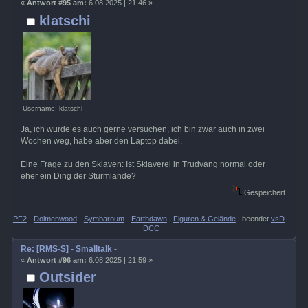
«
Antwort #95 am:
6.08.2025 | 21:46 »
klatschi
Username: klatschi
Ja, ich würde es auch gerne versuchen, ich bin zwar auch in zwei
Wochen weg, habe aber den Laptop dabei.
Eine Frage zu den Sklaven: Ist Sklaverei in Trudvang normal oder
eher ein Ding der Sturmlande?
Gespeichert
PF2
-
Dolmenwood
-
Symbaroum
-
Earthdawn
|
Figuren & Gelände
| beendet
vsD
-
DCC
Re: [RMS-S] - Smalltalk -
«
Antwort #96 am:
6.08.2025 | 21:59 »
Outsider