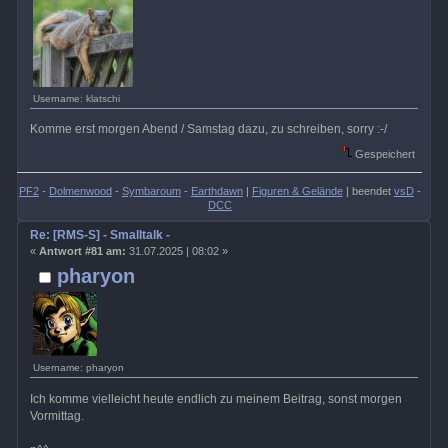
Username: klatschi
Komme erst morgen Abend / Samstag dazu, zu schreiben, sorry :-/
Gespeichert
PF2
-
Dolmenwood
-
Symbaroum
-
Earthdawn
|
Figuren & Gelände
| beendet
vsD
-
DCC
Re: [RMS-S] - Smalltalk -
«
Antwort #81 am:
31.07.2025 | 08:02 »
pharyon
Username: pharyon
Ich komme vielleicht heute endlich zu meinem Beitrag, sonst morgen
Vormittag.