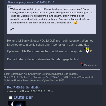
Zitat von: pharyon am 2.08.2025 | 19:16
Wollen wir uns vielleicht noch off-topic festlegen, wer verletzt war? Dann
könn(t)en wir das später - bei einer guten Gelegenheit ins Spiel bringen. Ist
einer der Charaktere als heilkundig angedacht? Dann würde dieser
sinnvollerweise den Heilerpart übernehmen. Ansonsten könnte das Aeryn
auch bedienen. Sie kann aber auch die Genesene sein.
p^^
Heilung ist Survival, oder? Da ist Gylfi nicht sehr talentiert. Wenn es
Knowledge sein sollte schon eher. Aber er kann auch gerne das
Opfer sein. Alte Knochen brechen leicht, weil schon spröde
Danke klatschi fürs Aufsetzen des Beziehungsgeflechts!
Gespeichert
Leitet Earthdawn 4e, Shadowrun 5e und Against the Darkmaster.
Spielt Call of Cthulhu 7e, Shadowrun 5e, DSA 4.1e, D&D 5.5e und Shadowdark.
Spielt im Forum Ruin Master und Cyber Master 2077.
Re: [RMS-S] - Smalltalk -
«
Antwort #89 am:
2.08.2025 | 21:57 »
Outsider