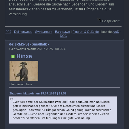
anzuschließen. Gerade die Suche nach Legenden und Liedern, um
sein inneres Ziehen besser zu verstehen, ist für Hírngar eine gute
Verbindung.
Gespeichert
PF2
-
Dolmenwood
-
Symbaroum
-
Earthdawn
|
Figuren & Gelände
| beendet
vsD
-
DCC
Re: [RMS-S] - Smalltalk -
«
Antwort #76 am:
26.07.2025 | 00:25 »
Hinxe
Username: Hinxe
Zitat von: klatschi am 25.07.2025 | 23:56
Eventuell hatte der Sturm auch zwei, drei Tage gedauert, man hat Essen
geteilt, miteinander gekocht, Gylfi hat Geschichten erzählt und Lieder
gesungen - das wäre für Hírngar schon Grund genug, mich anzuschließen.
Gerade die Suche nach Legenden und Liedern, um sein inneres Ziehen
besser zu verstehen, ist für Hírngar eine gute Verbindung.