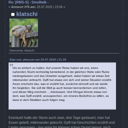
Re: [RMS-S] - Smalltalk -
«
Antwort #75 am:
25.07.2025 | 23:56 »
klatschi
Username: klatschi
Zitat von: pharyon am 25.07.2025 | 21:35
Um es einfach zu halten: Auf unserer Reise haben wir uns, einen
nahenden Sturm rechtzeitig bemerkend, in der gleichen Hütte oder Ruine
niedergelassen und das Unwetter ausgeharrt. dabei haben wir etwas Zeit
miteinander verbracht. Gylfi hat etwas von sich und seiner Situation erzählt.
Aeryn erscheint das, was er erzählt hat, zunächst sinnvoll und sie würde
ihn begleiten. Sie soll die Welt ja auch besser kennenlernen und reifen,
und dieser Weg erscheint ... interessant. Und Hírngar könnte etwas von
dem, was Gylfi erzählt, anzusprechen, ein inneres Bedürfnis zu stillen, so
dass er dem Skwilden auch folgen mag.
Eventuell hatte der Sturm auch zwei, drei Tage gedauert, man hat
Essen geteilt, miteinander gekocht, Gylfi hat Geschichten erzählt und
Lieder gesungen - das wäre für Hírngar schon Grund genug, mich