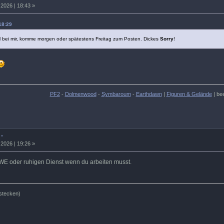
2026 | 18:43 »
18:29
ll bei mir, komme morgen oder spätestens Freitag zum Posten. Dickes
Sorry
!
PF2
-
Dolmenwood
-
Symbaroum
-
Earthdawn
|
Figuren & Gelände
| be
 -
2026 | 19:26 »
E oder ruhigen Dienst wenn du arbeiten musst.
stecken)