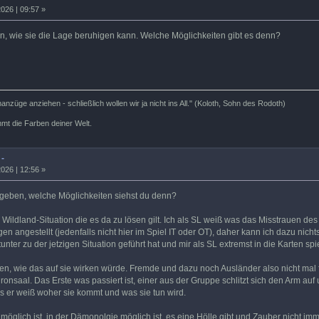
026 | 09:57 »
, wie sie die Lage beruhigen kann. Welche Möglichkeiten gibt es denn?
nzüge anziehen - schließlich wollen wir ja nicht ins All." (Koloth, Sohn des Rodoth)
mt die Farben deiner Welt.
 -
026 | 12:56 »
kgeben, welche Möglichkeiten siehst du denn?
e Wildland-Situation die es da zu lösen gilt. Ich als SL weiß was das Misstrauen de
angestellt (jedenfalls nicht hier im Spiel IT oder OT), daher kann ich dazu nicht
nter zu der jetzigen Situation geführt hat und mir als SL extremst in die Karten spie
ragen, wie das auf sie wirken würde. Fremde und dazu noch Ausländer also nicht m
ronsaal. Das Erste was passiert ist, einer aus der Gruppe schlitzt sich den Arm auf
as er weiß woher sie kommt und was sie tun wird.
 möglich ist, in der Dämonolgie möglich ist, es eine Hölle gibt und Zauber nicht im