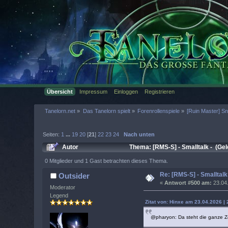
Übersicht
Impressum
Einloggen
Registrieren
Tanelorn.net
»
Das Tanelorn spielt
»
Forenrollenspiele
»
[Ruin Master] S
Seiten:
1
...
19
20
[
21
]
22
23
24
Nach unten
Autor
Thema: [RMS-S] - Smalltalk - (Ge
0 Mitglieder und 1 Gast betrachten dieses Thema.
Re: [RMS-S] - Smalltalk
Outsider
«
Antwort #500 am:
23.04.
Moderator
Legend
Zitat von: Hinxe am 23.04.2026 | 
@pharyon: Da steht die ganze Z