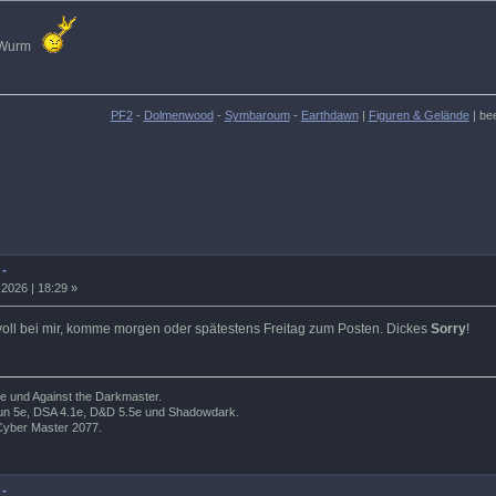
n Wurm
PF2
-
Dolmenwood
-
Symbaroum
-
Earthdawn
|
Figuren & Gelände
| be
 -
2026 | 18:29 »
voll bei mir, komme morgen oder spätestens Freitag zum Posten. Dickes
Sorry
!
e und Against the Darkmaster.
wrun 5e, DSA 4.1e, D&D 5.5e und Shadowdark.
Cyber Master 2077.
 -