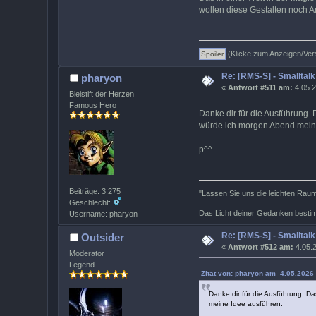
wollen diese Gestalten noch 
(Klicke zum Anzeigen/Ver
Re: [RMS-S] - Smalltalk
pharyon
«
Antwort #511 am:
4.05.2
Bleistift der Herzen
Famous Hero
Danke dir für die Ausführung. 
würde ich morgen Abend meine
p^^
Beiträge: 3.275
"Lassen Sie uns die leichten Rauma
Geschlecht:
Das Licht deiner Gedanken bestim
Username: pharyon
Re: [RMS-S] - Smalltalk
Outsider
«
Antwort #512 am:
4.05.2
Moderator
Legend
Zitat von: pharyon am 4.05.2026 
Danke dir für die Ausführung. Da
meine Idee ausführen.