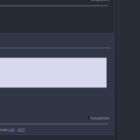
Gespeichert
endet
vsD
-
DCC