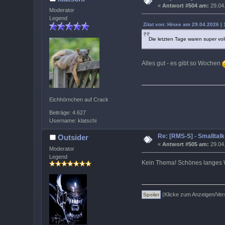
«
Antwort #504 am:
29.04.
Moderator
Legend
Zitat von: Hinxe am 29.04.2026 | 
Die letzten Tage waren super vo
Alles gut - es gibt so Wochen
Eichhörnchen auf Crack
Beiträge: 4.627
Username: klatschi
Re: [RMS-S] - Smalltalk
Outsider
«
Antwort #505 am:
29.04.
Moderator
Legend
Kein Thema! Schönes langes W
(Klicke zum Anzeigen/Ver