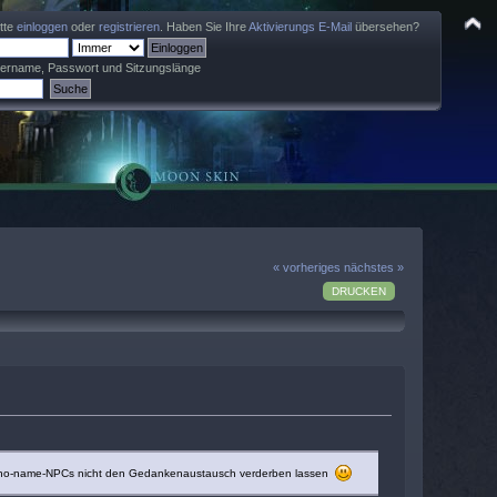
itte
einloggen
oder
registrieren
. Haben Sie Ihre
Aktivierungs E-Mail
übersehen?
zername, Passwort und Sitzungslänge
« vorheriges
nächstes »
DRUCKEN
so no-name-NPCs nicht den Gedankenaustausch verderben lassen