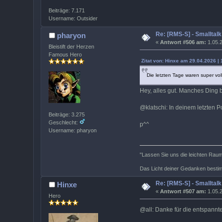
Beiträge: 7.171
Username: Outsider
Re: [RMS-S] - Smalltalk
pharyon
«
Antwort #506 am:
1.05.2
Bleistift der Herzen
Famous Hero
Zitat von: Hinxe am 29.04.2026 | 
Die letzten Tage waren super vo
Hey, alles gut. Manches Ding b
@klatschi: In deinem letzten P
Beiträge: 3.275
Geschlecht:
p^^
Username: pharyon
"Lassen Sie uns die leichten Rauma
Das Licht deiner Gedanken bestim
Re: [RMS-S] - Smalltalk
Hinxe
«
Antwort #507 am:
1.05.2
Hero
@all: Danke für die entspannt