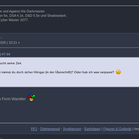
e und Against the Darkmaster.
wrun 5e, DSA 4.1e, D&D 5.5e und Shadowdark.
Cyber Master 2077.
 -
026 | 10:21 »
| 07:34
ucht seine Zeit.
t meinst du doch sicher Hírngar (in der Überschrift)? Oder hab ich was verpasst?
n ein Form Wandler
PF2
-
Dolmenwood
-
Symbaroum
-
Earthdawn
|
Figuren & Gelände
| be
 -