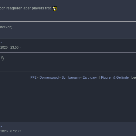
ch reagieren aber players first
stecken)
 -
2026 | 23:56 »
 👌
PF2
-
Dolmenwood
-
Symbaroum
-
Earthdawn
|
Figuren & Gelände
| be
 -
2026 | 07:23 »