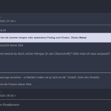
 -
026 | 07:34 »
18:29
ll bei mir, komme morgen oder spätestens Freitag zum Posten. Dickes
Sorry
!
raucht seine Zeit.
ost meinst du doch sicher Hírngar (in der Überschrift)? Oder hab ich was verpasst
nzüge anziehen - schließlich wollen wir ja nicht ins All." (Koloth, Sohn des Rodoth)
mt die Farben deiner Welt.
 -
026 | 09:35 »
en Reaktionen!