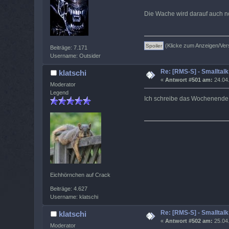
Die Wache wird darauf auch no
(Klicke zum Anzeigen/Ver
Beiträge: 7.171
Username: Outsider
Re: [RMS-S] - Smalltalk
klatschi
«
Antwort #501 am:
24.04.
Moderator
Legend
Ich schreibe das Wochenende
Eichhörnchen auf Crack
Beiträge: 4.627
Username: klatschi
Re: [RMS-S] - Smalltalk
klatschi
«
Antwort #502 am:
25.04.
Moderator