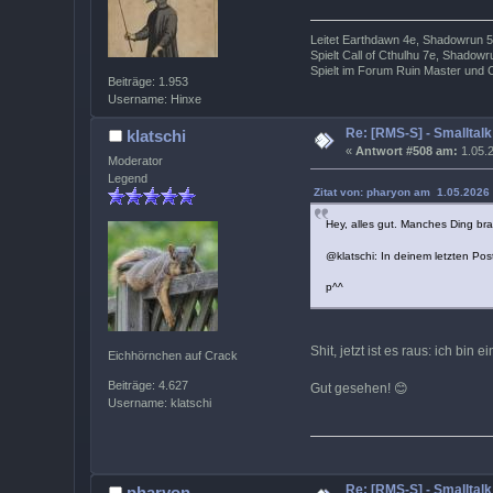
Leitet Earthdawn 4e, Shadowrun 5
Spielt Call of Cthulhu 7e, Shado
Spielt im Forum Ruin Master und 
Beiträge: 1.953
Username: Hinxe
Re: [RMS-S] - Smalltalk
klatschi
«
Antwort #508 am:
1.05.2
Moderator
Legend
Zitat von: pharyon am 1.05.2026 
Hey, alles gut. Manches Ding bra
@klatschi: In deinem letzten Pos
p^^
Shit, jetzt ist es raus: ich bi
Eichhörnchen auf Crack
Beiträge: 4.627
Gut gesehen! 😊
Username: klatschi
Re: [RMS-S] - Smalltalk
pharyon