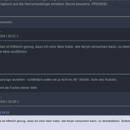
Anspruch auf die Herrscherklinge erheben Sturmi bewahre. FREMDE!
stecken)
 -
026 | 20:21 »
Das ist hilfreich genug, dass ich eine Idee habe, wie Aeryn versuchen kann, zu deesk
 Idee ausführen.
nzüge anziehen - schließlich wollen wir ja nicht ins All." (Koloth, Sohn des Rodoth)
mt die Farben deiner Welt.
 -
026 | 20:28 »
| 20:21
s ist hilfreich genug, dass ich eine Idee habe, wie Aeryn versuchen kann, zu deeskalieren. Sofer