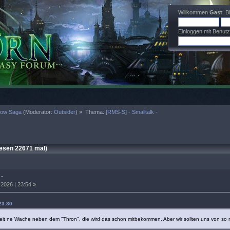
Willkommen
Gast
. B
Einloggen mit Benut
now Saga
(Moderator:
Outsider
) »
Thema:
[RMS-S] - Smalltalk -
lesen 22671 mal)
 -
2026 | 23:54 »
23:30
eit ne Wache neben dem "Thron", die wird das schon mitbekommen. Aber wir sollten uns von 