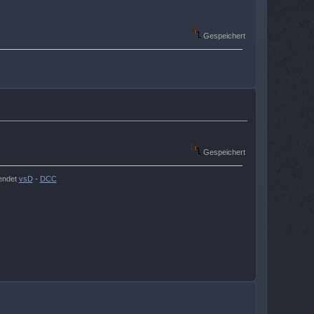
Gespeichert
Gespeichert
endet
vsD
-
DCC