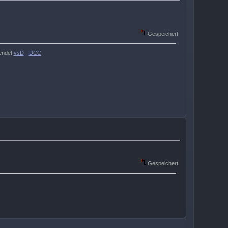
Gespeichert
endet
vsD
-
DCC
Gespeichert