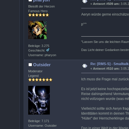
«
Antwort #509 am:
3.05.2
Bleistift der Herzen
Famous Hero
Aeryn würde gerne einschätzen
p^^
"Lassen Sie uns die leichten Rauma
Beiträge: 3.275
Das Licht deiner Gedanken bestim
Geschlecht:
Username: pharyon
Re: [RMS-S] - Smalltalk
Outsider
«
Antwort #510 am:
3.05.2
Moderator
Legend
Ich muss die Frage mal zurüc
Es ist jetzt keine hochspeziell
Reise dahingehend Vermutungen 
nicht vollzogen wurde (was mitu
Vielleicht sollte sich Aeryn f
Identitäten kommt in deinen Th
"Hüter" der Herrscherklinge d
Beiträge: 7.171
Username: Outsider
Das in einer Welt in der Magie