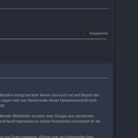
Gespeichert
s Bruders erregt hat aber keiner von euch hat seit Beginn der
s sagen weil von Spielerseite dieser Gedankenschritt noch
lt).
al fremde Wildländer sondern eine Gruppe aus zerstreuten
 und faselt irgendwas zu seinen Kumpanen und erklärt dir als
mer nur Gutes bewirken, Flüche usw. Im schlimmsten falle