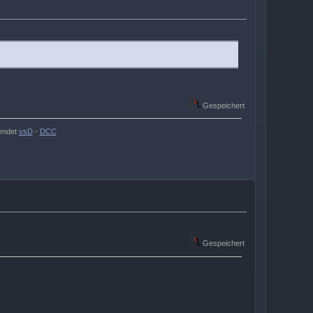
Gespeichert
endet
vsD
-
DCC
Gespeichert